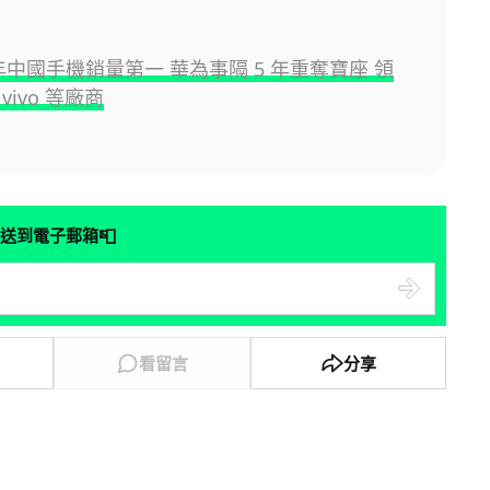
全年中國手機銷量第一 華為事隔 5 年重奪寶座 領
 vivo 等廠商
📮
送到電子郵箱
看留言
分享