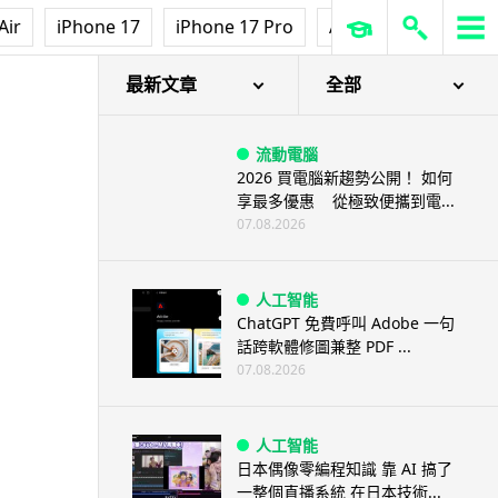
Air
iPhone 17
iPhone 17 Pro
AirPods Pro 3
Ap
最新文章
全部
流動電腦
2026 買電腦新趨勢公開！ 如何
享最多優惠 從極致便攜到電...
07.08.2026
人工智能
ChatGPT 免費呼叫 Adobe 一句
話跨軟體修圖兼整 PDF ...
07.08.2026
人工智能
日本偶像零編程知識 靠 AI 搞了
一整個直播系統 在日本技術...