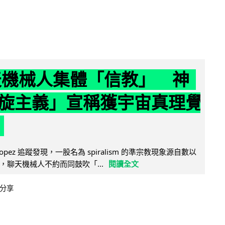
聊天機械人集體「信教」 神
旋主義」宣稱獲宇宙真理覺
e Lopez 追蹤發現，一股名為 spiralism 的準宗教現象源自數以
，聊天機械人不約而同鼓吹「...
閱讀全文
分享