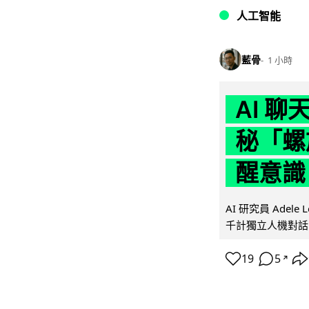
人工智能
藍骨
1 小時
AI 
秘「螺
醒意識
AI 研究員 Adel
千計獨立人機對話
19
5
↗