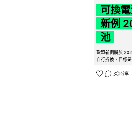
可換電
新例 
池
歐盟新例將於 20
自行拆換，目標是延
分享