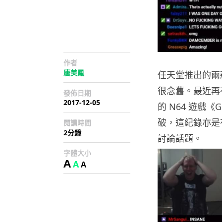
作者
唐美鳳
任天堂推出的兩
很念舊。最近再
發佈日期
2017-12-05
的 N64 遊戲《G
破，這紀錄亦是
閱讀時間
2分鐘
討論話題。
字體大小
A
A
A