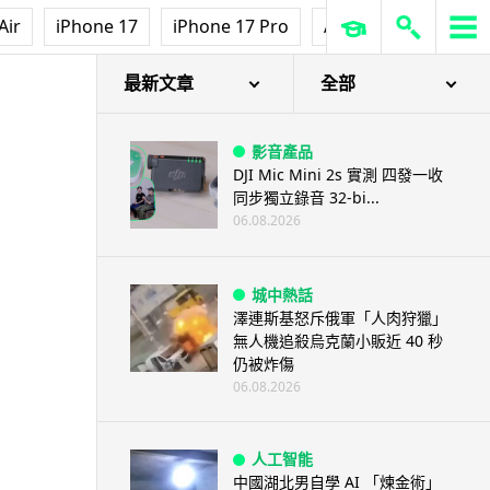
Air
iPhone 17
iPhone 17 Pro
AirPods Pro 3
Ap
最新文章
全部
影音產品
DJI Mic Mini 2s 實測 四發一收
同步獨立錄音 32-bi...
06.08.2026
城中熱話
澤連斯基怒斥俄軍「人肉狩獵」
無人機追殺烏克蘭小販近 40 秒
仍被炸傷
06.08.2026
人工智能
中國湖北男自學 AI 「煉金術」