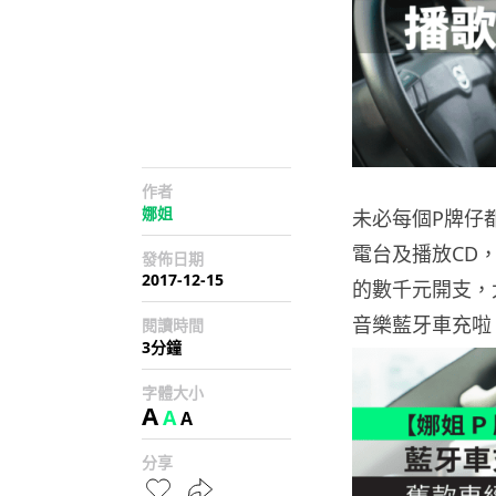
作者
娜姐
未必每個P牌仔
電台及播放CD
發佈日期
2017-12-15
的數千元開支，
音樂藍牙車充啦
閱讀時間
3分鐘
字體大小
A
A
A
分享