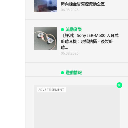
屋內煉金冒濃煙驚動全區
06.08.2026
流動音樂
【評測】Sony IER-M500 入耳式
監聽耳機：現場拍攝、後製監
聽...
06.08.2026
遊戲情報
《魔獸世界：至暗之夜》12.1
「烏拉特克的詛咒」專訪：巢穴
不為提高世...
ADVERTISEMENT
06.08.2026
遊戲情報
日本二手遊戲店減 90% 門市 業
績反增四成 “懷...