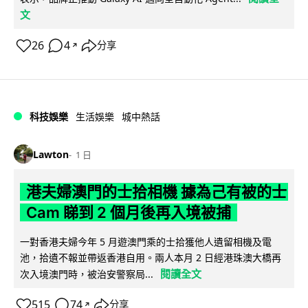
文
26
4
分享
↗
科技娛樂
生活娛樂
城中熱話
Lawton
1 日
港夫婦澳門的士拾相機 據為己有被的士
Cam 睇到 2 個月後再入境被捕
一對香港夫婦今年 5 月遊澳門乘的士拾獲他人遺留相機及電
池，拾遺不報並帶返香港自用。兩人本月 2 日經港珠澳大橋再
閱讀全文
次入境澳門時，被治安警察局...
515
74
分享
↗