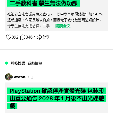
二手教科書 學生無法做功課
社福界立法會議員陳文宜指，一間中學書單價錢按年加 14.7%
遠超通漲，令家長難以負擔。而且電子教材啟動碼這項設計，
閱讀全文
令學生無法完成功課，二手...
892
346
分享
↗
科技娛樂
遊戲情報
Lawton
1 日
PlayStation 確認停產實體光碟 包裝印
出重要通告 2028 年 1 月後不出光碟遊
戲