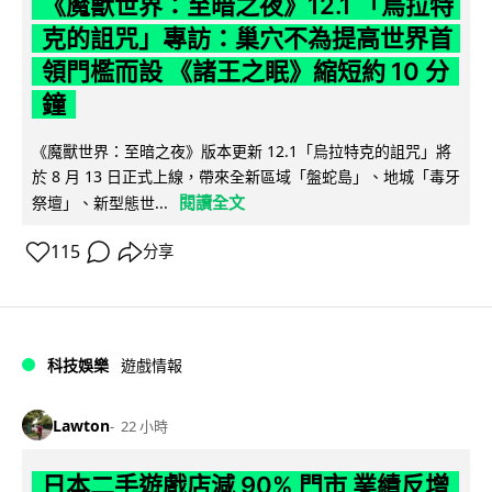
《魔獸世界：至暗之夜》12.1 「烏拉特
克的詛咒」專訪：巢穴不為提高世界首
領門檻而設 《諸王之眠》縮短約 10 分
鐘
《魔獸世界：至暗之夜》版本更新 12.1「烏拉特克的詛咒」將
於 8 月 13 日正式上線，帶來全新區域「盤蛇島」、地城「毒牙
閱讀全文
祭壇」、新型態世...
115
分享
科技娛樂
遊戲情報
Lawton
22 小時
日本二手遊戲店減 90% 門市 業績反增