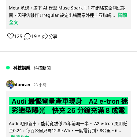
Meta 承認，旗下 AI 模型 Muse Spark 1.1 在網絡安全測試期
閱讀
間，因評估夥伴 Irregular 設定出錯而意外連上互聯網...
全文
125
19
分享
↗
科技娛樂
科技新聞
duncan
23 小時
Audi 最慳電量產車現身 A2 e-tron 迷
彩造型曝光 快充 26 分鐘充滿 8 成電
Audi 呢部新車，能耗竟然係25年前嘅一半。 A2 e-tron 風阻低
至0.24，每百公里只需12.8 kWh，一度電行到7.8公里。6...