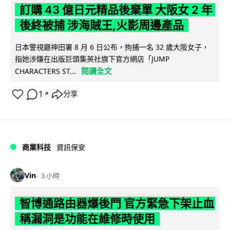
訂購 43 億日元精品後棄單 大阪女 2 年
後終被捕 涉海賊王,火影周邊產品
日本警視廳神田署 8 月 6 日公布，拘捕一名 32 歲大阪女子，
指她涉嫌在出版巨頭集英社旗下官方網店「JUMP
閱讀全文
CHARACTERS ST...
1
分享
↗
商業科技
資訊保安
Vin
3 小時
智博通路由器爆後門 官方緊急下架止血
稱漏洞是功能在維修時使用