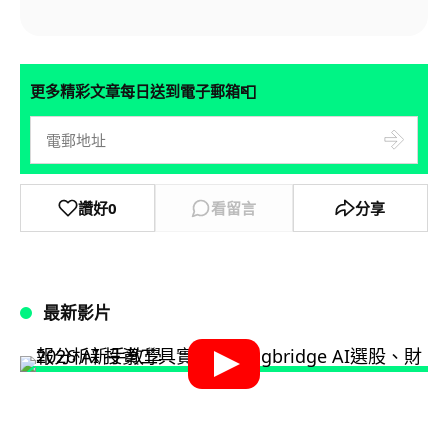
📮
更多精彩文章每日送到電子郵箱
讚好
0
看留言
分享
最新影片