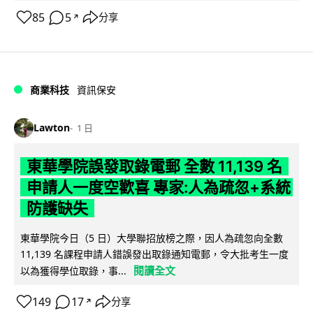
85
5
分享
↗
商業科技
資訊保安
Lawton
1 日
東華學院誤發取錄電郵 全數 11,139 名
申請人一度空歡喜 專家:人為疏忽+系統
防護缺失
東華學院今日（5 日）大學聯招放榜之際，因人為疏忽向全數
11,139 名課程申請人錯誤發出取錄通知電郵，令大批考生一度
閱讀全文
以為獲得學位取錄，事...
149
17
分享
↗