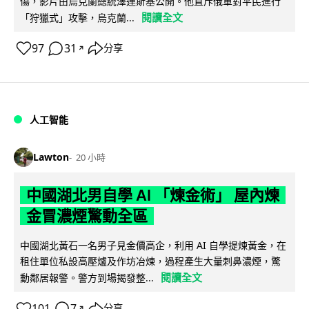
傷，影片由烏克蘭總統澤連斯基公開。他直斥俄軍對平民進行
閱讀全文
「狩獵式」攻擊，烏克蘭...
97
31
分享
↗
人工智能
Lawton
20 小時
中國湖北男自學 AI 「煉金術」 屋內煉
金冒濃煙驚動全區
中國湖北黃石一名男子見金價高企，利用 AI 自學提煉黃金，在
租住單位私設高壓爐及作坊冶煉，過程產生大量刺鼻濃煙，驚
閱讀全文
動鄰居報警。警方到場揭發整...
101
7
分享
↗