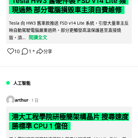
Tesla HW3 舊硬件裝 FSD v14 Lite 頻
現過熱 部分電腦損毀車主須自費維修
Tesla 向 HW3 舊車款推送 FSD v14 Lite 系統，引發大量車主反
映自動駕駛電腦嚴重過熱，部分更觸發高溫保護甚至直接燒
閱讀全文
毀，須...
10
1
分享
↗
人工智能
arthur
1 日
港大工程學院研極簡架構晶片 搜尋速度
勝標準 CPU 1 億倍