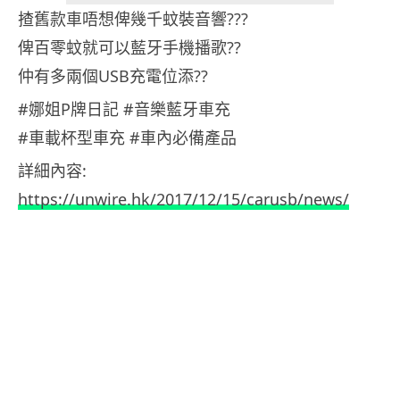
揸舊款車唔想俾幾千蚊裝音響???
俾百零蚊就可以藍牙手機播歌??
仲有多兩個USB充電位添??
#娜姐P牌日記 #音樂藍牙車充
#車載杯型車充 #車內必備產品
詳細內容:
https://unwire.hk/2017/12/15/carusb/news/