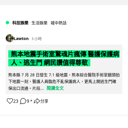
科技娛樂
生活娛樂
城中熱話
Lawton
3 小時
熊本地震手術室驚魂片瘋傳 醫護保護病
人、逃生門 網民讚值得尊敬
熊本縣 7 月 28 日發生 7.1 級地震，熊本綜合醫院手術室鏡頭拍
下地震一刻，醫護人員臨危不亂保護病人，更馬上開逃生門確
閱讀全文
保出口流通。片段...
23
9
分享
↗