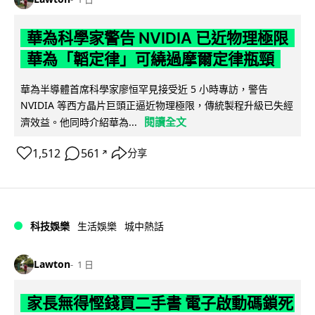
華為科學家警告 NVIDIA 已近物理極限
華為「韜定律」可繞過摩爾定律瓶頸
華為半導體首席科學家廖恒罕見接受近 5 小時專訪，警告
NVIDIA 等西方晶片巨頭正逼近物理極限，傳統製程升級已失經
閱讀全文
濟效益。他同時介紹華為...
1,512
561
分享
↗
科技娛樂
生活娛樂
城中熱話
Lawton
1 日
家長無得慳錢買二手書 電子啟動碼鎖死