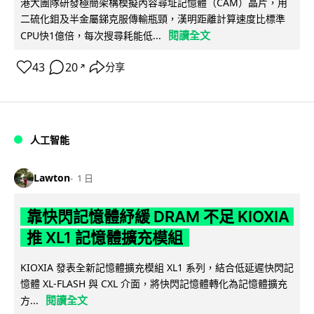
港大團隊研發極簡架構模擬內容尋址記憶體（CAM）晶片，用
二硫化鉬及半金屬銻克服傳輸瓶頸，漢明距離計算速度比標準
閱讀全文
CPU快1億倍，每次搜尋耗能低...
43
20
分享
↗
人工智能
Lawton
1 日
靠快閃記憶體紓緩 DRAM 不足 KIOXIA
推 XL1 記憶體擴充模組
KIOXIA 發表全新記憶體擴充模組 XL1 系列，結合低延遲快閃記
憶體 XL-FLASH 與 CXL 介面，將快閃記憶體轉化為記憶體擴充
閱讀全文
方...