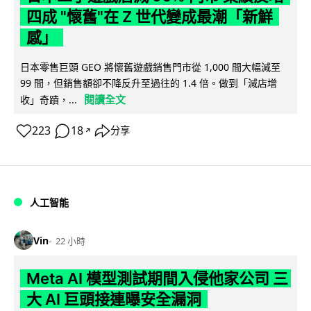
四成 "懷舊"在 Z 世代變成最潮「新鮮
感」
日本零售巨頭 GEO 將懷舊遊戲銷售門市從 1,000 間大幅減至
99 間，但銷售額卻不降反升至過往的 1.4 倍。做到「減店增
閱讀全文
收」奇蹟，...
223
18
分享
↗
人工智能
Vin
22 小時
Meta AI 模型測試期間入侵他家公司 三
大 AI 巨頭接連曝安全漏洞