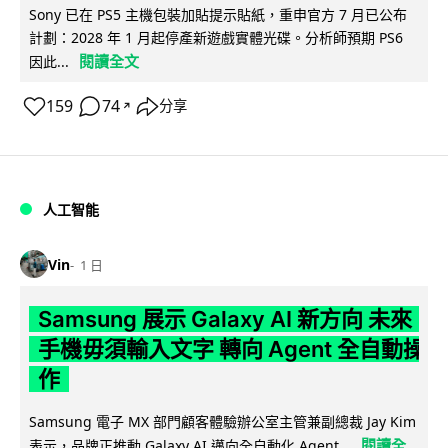
Sony 已在 PS5 主機包裝加貼提示貼紙，重申官方 7 月已公布
計劃：2028 年 1 月起停產新遊戲實體光碟。分析師預期 PS6
閱讀全文
因此...
159
74
分享
↗
人工智能
Vin
1 日
Samsung 展示 Galaxy AI 新方向 未來
手機毋須輸入文字 轉向 Agent 全自動操
作
Samsung 電子 MX 部門顧客體驗辦公室主管兼副總裁 Jay Kim
閱讀全
表示，品牌正推動 Galaxy AI 邁向全自動化 Agent...