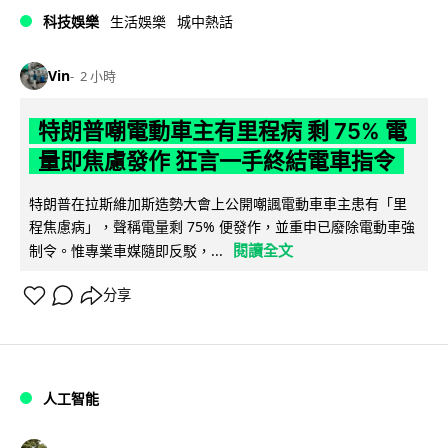
科技娛樂
生活娛樂
城中熱話
Vin
2 小時
特朗普嘲電動車主有里程病 剩 75% 電
量即焦慮發作 狂言一手終結電車指令
特朗普在拉斯維加斯造勢大會上公開嘲諷電動車車主患有「里
程焦慮病」，聲稱電量剩 75% 便發作，並重申已廢除電動車強
閱讀全文
制令。惟專業車媒隨即反駁，...
分享
人工智能