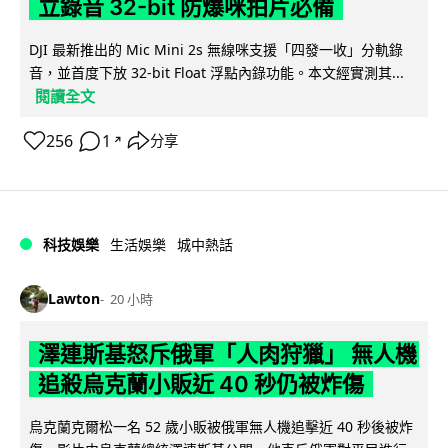
立錄音 32-bit 防爆咪拍片必備
DJI 最新推出的 Mic Mini 2s 無線咪支援「四發一收」分軌錄
音，並首度下放 32-bit Float 浮點內錄功能。本文經實測其...
閱讀全文
256
1
分享
↗
科技娛樂
生活娛樂
城中熱話
Lawton
20 小時
澤連斯基怒斥俄軍「人肉狩獵」 無人機
追殺烏克蘭小販近 40 秒仍被炸傷
烏克蘭克爾松一名 52 歲小販被俄軍無人機追擊近 40 秒後被炸