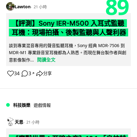
89
Lawton
21 小時
【評測】Sony IER-M500 入耳式監聽
耳機：現場拍攝、後製監聽與人聲利器
談到專業混音專用的聲音監聽耳機，Sony 經典 MDR-7506 到
MDR-M1 專業錄音室耳機都為人熟悉。而現在舞台製作者與創
閱讀全文
意影像製作...
34
3
分享
↗
科技娛樂
遊戲情報
天恩
21 小時