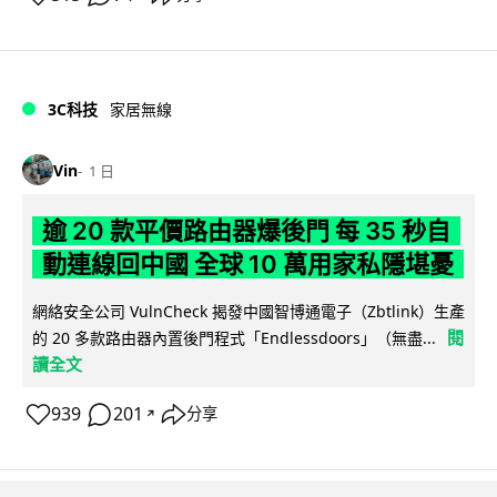
3C科技
家居無線
Vin
1 日
逾 20 款平價路由器爆後門 每 35 秒自
動連線回中國 全球 10 萬用家私隱堪憂
網絡安全公司 VulnCheck 揭發中國智博通電子（Zbtlink）生產
閱
的 20 多款路由器內置後門程式「Endlessdoors」（無盡...
讀全文
939
201
分享
↗