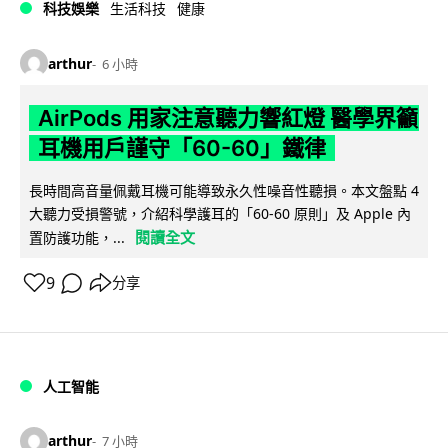
科技娛樂
生活科技
健康
arthur
6 小時
AirPods 用家注意聽力響紅燈 醫學界籲
耳機用戶謹守「60-60」鐵律
長時間高音量佩戴耳機可能導致永久性噪音性聽損。本文盤點 4
大聽力受損警號，介紹科學護耳的「60-60 原則」及 Apple 內
閱讀全文
置防護功能，...
9
分享
人工智能
arthur
7 小時