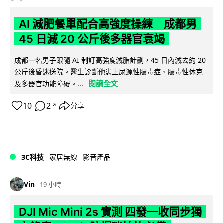
AI 減肥餐單配合高強度操練 成都男
45 日減 20 公斤後多器官衰竭
成都一名男子跟隨 AI 制訂高強度減脂計劃，45 日內減去約 20
公斤後昏迷送院。醫生診斷他患上尿源性膿毒症、膿毒性休克
閱讀全文
及多器官功能障礙。...
10
2
分享
↗
3C科技
家居無線
影音產品
Vin
19 小時
DJI Mic Mini 2s 實測 四發一收同步獨