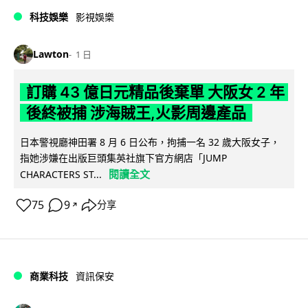
科技娛樂
影視娛樂
Lawton
1 日
訂購 43 億日元精品後棄單 大阪女 2 年
後終被捕 涉海賊王,火影周邊產品
日本警視廳神田署 8 月 6 日公布，拘捕一名 32 歲大阪女子，
指她涉嫌在出版巨頭集英社旗下官方網店「JUMP
閱讀全文
CHARACTERS ST...
75
9
分享
↗
商業科技
資訊保安