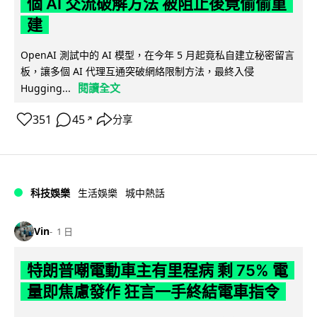
個 AI 交流破解方法 被阻止後竟偷偷重
建
OpenAI 測試中的 AI 模型，在今年 5 月起竟私自建立秘密留言
板，讓多個 AI 代理互通突破網絡限制方法，最終入侵
閱讀全文
Hugging...
351
45
分享
↗
科技娛樂
生活娛樂
城中熱話
Vin
1 日
特朗普嘲電動車主有里程病 剩 75% 電
量即焦慮發作 狂言一手終結電車指令