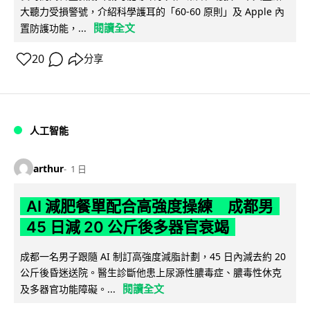
大聽力受損警號，介紹科學護耳的「60-60 原則」及 Apple 內
閱讀全文
置防護功能，...
20
分享
人工智能
arthur
1 日
AI 減肥餐單配合高強度操練 成都男
45 日減 20 公斤後多器官衰竭
成都一名男子跟隨 AI 制訂高強度減脂計劃，45 日內減去約 20
公斤後昏迷送院。醫生診斷他患上尿源性膿毒症、膿毒性休克
閱讀全文
及多器官功能障礙。...