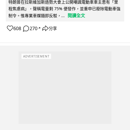
特朗普在拉斯維加斯造勢大會上公開嘲諷電動車車主患有「里
程焦慮病」，聲稱電量剩 75% 便發作，並重申已廢除電動車強
閱讀全文
制令。惟專業車媒隨即反駁，...
608
270
分享
↗
ADVERTISEMENT