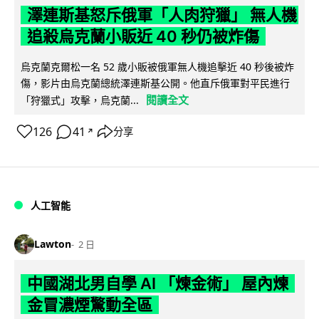
澤連斯基怒斥俄軍「人肉狩獵」 無人機
追殺烏克蘭小販近 40 秒仍被炸傷
烏克蘭克爾松一名 52 歲小販被俄軍無人機追擊近 40 秒後被炸
傷，影片由烏克蘭總統澤連斯基公開。他直斥俄軍對平民進行
閱讀全文
「狩獵式」攻擊，烏克蘭...
126
41
分享
↗
人工智能
Lawton
2 日
中國湖北男自學 AI 「煉金術」 屋內煉
金冒濃煙驚動全區