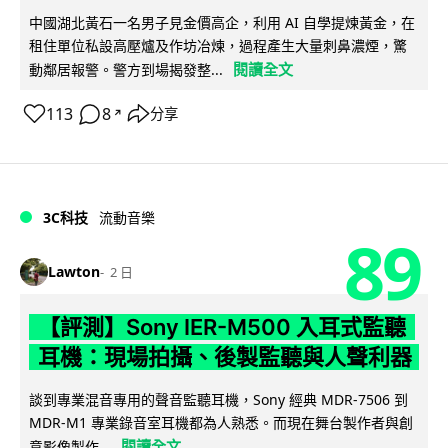
中國湖北黃石一名男子見金價高企，利用 AI 自學提煉黃金，在
租住單位私設高壓爐及作坊冶煉，過程產生大量刺鼻濃煙，驚
閱讀全文
動鄰居報警。警方到場揭發整...
113
8
分享
↗
3C科技
流動音樂
89
Lawton
2 日
【評測】Sony IER-M500 入耳式監聽
耳機：現場拍攝、後製監聽與人聲利器
談到專業混音專用的聲音監聽耳機，Sony 經典 MDR-7506 到
MDR-M1 專業錄音室耳機都為人熟悉。而現在舞台製作者與創
閱讀全文
意影像製作...