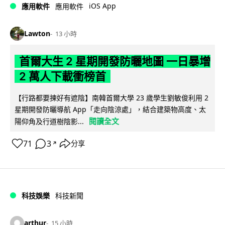
iOS App
應用軟件
應用軟件
Lawton
13 小時
首爾大生 2 星期開發防曬地圖 一日暴增
2 萬人下載衝榜首
【行路都要揀好有遮陰】南韓首爾大學 23 歲學生劉敏俊利用 2
星期開發防曬導航 App「走向陰涼處」，結合建築物高度、太
閱讀全文
陽仰角及行道樹陰影...
71
3
分享
↗
科技娛樂
科技新聞
arthur
15 小時