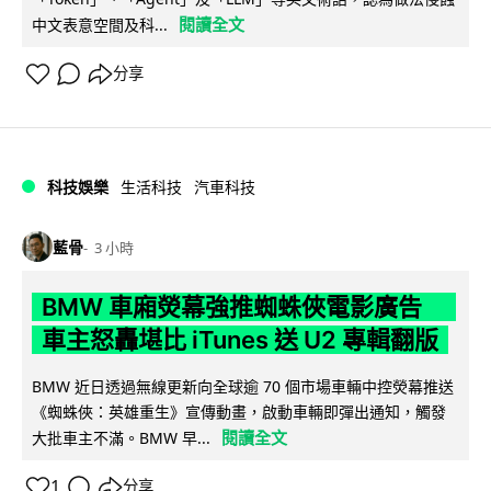
閱讀全文
中文表意空間及科...
分享
科技娛樂
生活科技
汽車科技
藍骨
3 小時
BMW 車廂熒幕強推蜘蛛俠電影廣告
車主怒轟堪比 iTunes 送 U2 專輯翻版
BMW 近日透過無線更新向全球逾 70 個市場車輛中控熒幕推送
《蜘蛛俠：英雄重生》宣傳動畫，啟動車輛即彈出通知，觸發
閱讀全文
大批車主不滿。BMW 早...
1
分享