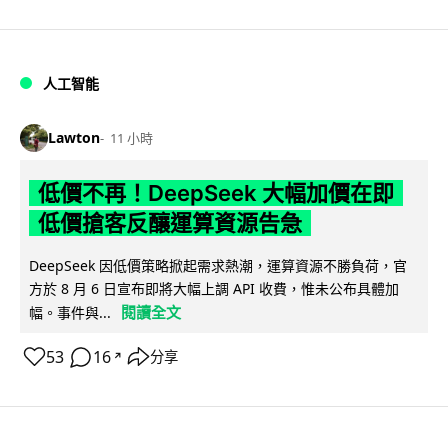
人工智能
Lawton
11 小時
低價不再！DeepSeek 大幅加價在即
低價搶客反釀運算資源告急
DeepSeek 因低價策略掀起需求熱潮，運算資源不勝負荷，官
方於 8 月 6 日宣布即將大幅上調 API 收費，惟未公布具體加
閱讀全文
幅。事件與...
53
16
分享
↗