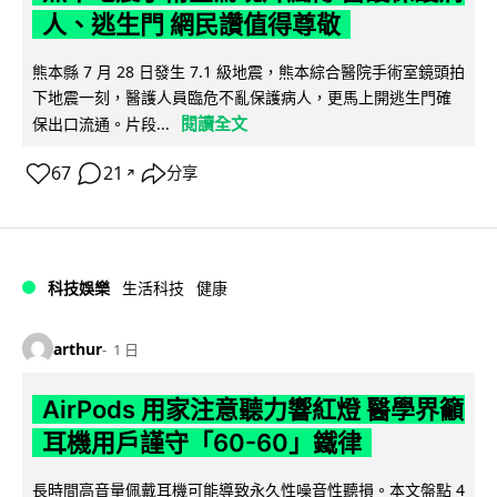
人、逃生門 網民讚值得尊敬
熊本縣 7 月 28 日發生 7.1 級地震，熊本綜合醫院手術室鏡頭拍
下地震一刻，醫護人員臨危不亂保護病人，更馬上開逃生門確
閱讀全文
保出口流通。片段...
67
21
分享
↗
科技娛樂
生活科技
健康
arthur
1 日
AirPods 用家注意聽力響紅燈 醫學界籲
耳機用戶謹守「60-60」鐵律
長時間高音量佩戴耳機可能導致永久性噪音性聽損。本文盤點 4