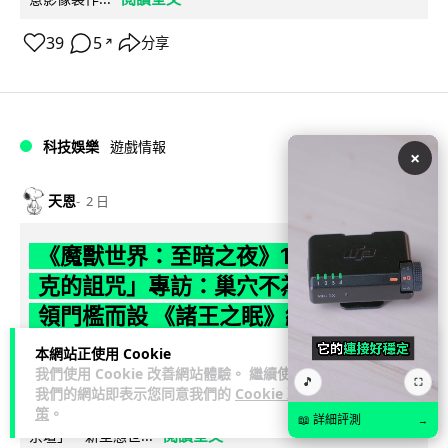
39
5
分享
↗
科技娛樂
遊戲情報
×
天恩
2 日
《魔獸世界：至暗之夜》12.1 「烏拉特
克的詛咒」專訪：巢穴不為提高世界首
領門檻而設 《諸王之眠》縮短約 10 分
鐘
本網站正使用 Cookie
我們使用 Cookie 改善網站體驗。 繼續使用
🎵
⛶
《魔獸世界：至暗之夜》版本更新 12.1「烏拉特克的詛咒」將
我們的網站即表示您同意我們的
Cookie 政
於 8 月 13 日正式上線，帶來全新區域「盤蛇島」、地城「毒牙
策
。
📖 詳細評測
→
閱讀全文
祭壇」、新型態世...