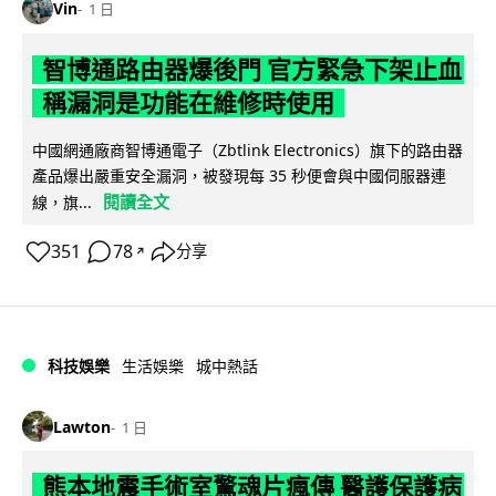
Vin
1 日
智博通路由器爆後門 官方緊急下架止血
稱漏洞是功能在維修時使用
中國網通廠商智博通電子（Zbtlink Electronics）旗下的路由器
產品爆出嚴重安全漏洞，被發現每 35 秒便會與中國伺服器連
閱讀全文
線，旗...
351
78
分享
↗
科技娛樂
生活娛樂
城中熱話
Lawton
1 日
熊本地震手術室驚魂片瘋傳 醫護保護病