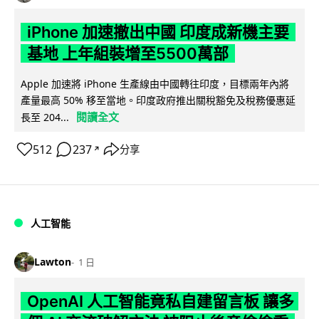
iPhone 加速撤出中國 印度成新機主要
基地 上年組裝增至5500萬部
Apple 加速將 iPhone 生產線由中國轉往印度，目標兩年內將
產量最高 50% 移至當地。印度政府推出關稅豁免及稅務優惠延
閱讀全文
長至 204...
512
237
分享
↗
人工智能
Lawton
1 日
OpenAI 人工智能竟私自建留言板 讓多