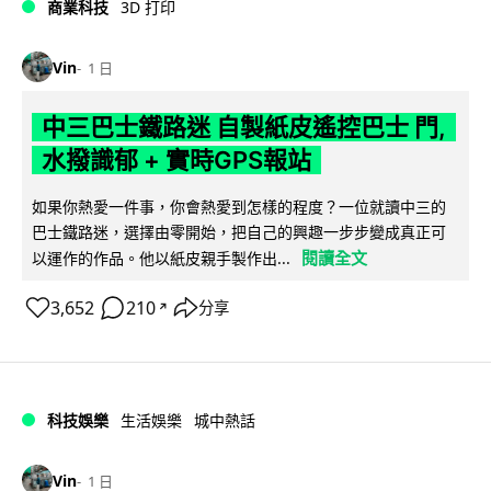
商業科技
3D 打印
Vin
1 日
中三巴士鐵路迷 自製紙皮遙控巴士 門,
水撥識郁 + 實時GPS報站
如果你熱愛一件事，你會熱愛到怎樣的程度？一位就讀中三的
巴士鐵路迷，選擇由零開始，把自己的興趣一步步變成真正可
閱讀全文
以運作的作品。他以紙皮親手製作出...
3,652
210
分享
↗
科技娛樂
生活娛樂
城中熱話
Vin
1 日