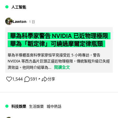
人工智能
Lawton
1 日
華為科學家警告 NVIDIA 已近物理極限
華為「韜定律」可繞過摩爾定律瓶頸
華為半導體首席科學家廖恒罕見接受近 5 小時專訪，警告
NVIDIA 等西方晶片巨頭正逼近物理極限，傳統製程升級已失經
閱讀全文
濟效益。他同時介紹華為...
1,544
591
分享
↗
科技娛樂
生活娛樂
城中熱話