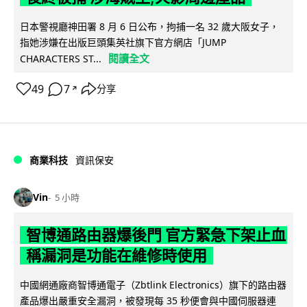
日本警視廳神田署 8 月 6 日公布，拘捕一名 32 歲大阪女子，
指她涉嫌在出版巨頭集英社旗下官方網店「JUMP
閱讀全文
CHARACTERS ST...
49
7
分享
↗
商業科技
資訊保安
Vin
5 小時
智博通路由器爆後門 官方緊急下架止血
稱漏洞是功能在維修時使用
中國網通廠商智博通電子（Zbtlink Electronics）旗下的路由器
產品爆出嚴重安全漏洞，被發現每 35 秒便會與中國伺服器連