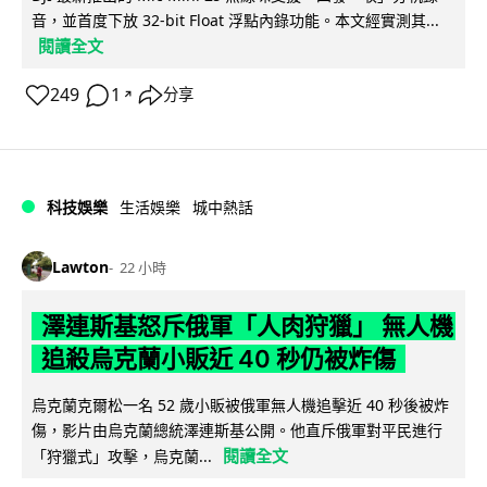
音，並首度下放 32-bit Float 浮點內錄功能。本文經實測其...
閱讀全文
249
1
分享
↗
科技娛樂
生活娛樂
城中熱話
Lawton
22 小時
澤連斯基怒斥俄軍「人肉狩獵」 無人機
追殺烏克蘭小販近 40 秒仍被炸傷
烏克蘭克爾松一名 52 歲小販被俄軍無人機追擊近 40 秒後被炸
傷，影片由烏克蘭總統澤連斯基公開。他直斥俄軍對平民進行
閱讀全文
「狩獵式」攻擊，烏克蘭...