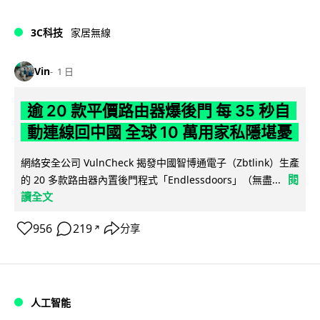
3C科技
家居無線
Vin
1 日
逾 20 款平價路由器爆後門 每 35 秒自
動連線回中國 全球 10 萬用家私隱堪憂
網絡安全公司 VulnCheck 揭發中國智博通電子（Zbtlink）生產
閱
的 20 多款路由器內置後門程式「Endlessdoors」（無盡...
讀全文
956
219
分享
↗
人工智能