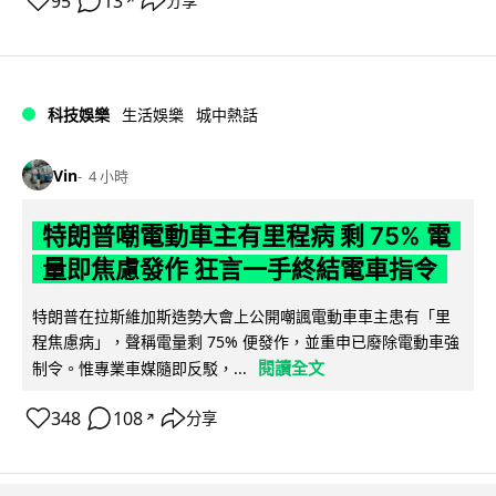
95
13
分享
↗
科技娛樂
生活娛樂
城中熱話
Vin
4 小時
特朗普嘲電動車主有里程病 剩 75% 電
量即焦慮發作 狂言一手終結電車指令
特朗普在拉斯維加斯造勢大會上公開嘲諷電動車車主患有「里
程焦慮病」，聲稱電量剩 75% 便發作，並重申已廢除電動車強
閱讀全文
制令。惟專業車媒隨即反駁，...
348
108
分享
↗