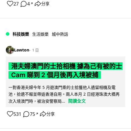
27
4
分享
↗
科技娛樂
生活娛樂
城中熱話
Lawton
1 日
港夫婦澳門的士拾相機 據為己有被的士
Cam 睇到 2 個月後再入境被捕
一對香港夫婦今年 5 月遊澳門乘的士拾獲他人遺留相機及電
池，拾遺不報並帶返香港自用。兩人本月 2 日經港珠澳大橋再
閱讀全文
次入境澳門時，被治安警察局...
531
75
分享
↗