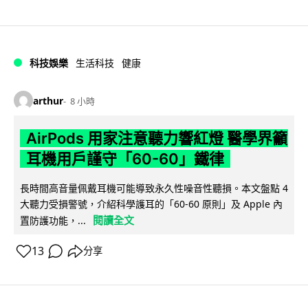
科技娛樂
生活科技
健康
arthur
8 小時
AirPods 用家注意聽力響紅燈 醫學界籲
耳機用戶謹守「60-60」鐵律
長時間高音量佩戴耳機可能導致永久性噪音性聽損。本文盤點 4
大聽力受損警號，介紹科學護耳的「60-60 原則」及 Apple 內
閱讀全文
置防護功能，...
13
分享