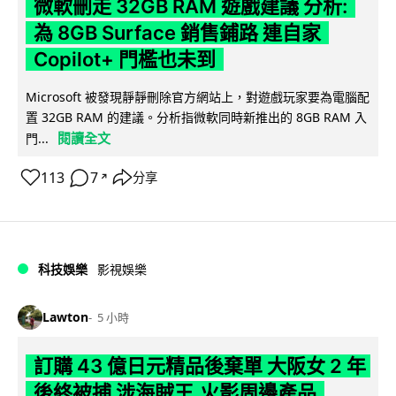
微軟刪走 32GB RAM 遊戲建議 分析:
為 8GB Surface 銷售鋪路 連自家
Copilot+ 門檻也未到
Microsoft 被發現靜靜刪除官方網站上，對遊戲玩家要為電腦配
置 32GB RAM 的建議。分析指微軟同時新推出的 8GB RAM 入
閱讀全文
門...
113
7
分享
↗
科技娛樂
影視娛樂
Lawton
5 小時
訂購 43 億日元精品後棄單 大阪女 2 年
後終被捕 涉海賊王,火影周邊產品