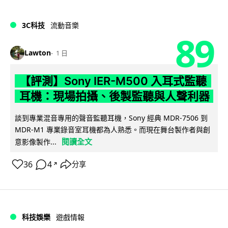
3C科技
流動音樂
89
Lawton
1 日
【評測】Sony IER-M500 入耳式監聽
耳機：現場拍攝、後製監聽與人聲利器
談到專業混音專用的聲音監聽耳機，Sony 經典 MDR-7506 到
MDR-M1 專業錄音室耳機都為人熟悉。而現在舞台製作者與創
閱讀全文
意影像製作...
36
4
分享
↗
科技娛樂
遊戲情報