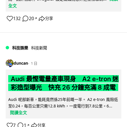
全文
132
20
分享
↗
科技娛樂
科技新聞
duncan
1 日
Audi 最慳電量產車現身 A2 e-tron 迷
彩造型曝光 快充 26 分鐘充滿 8 成電
Audi 呢部新車，能耗竟然係25年前嘅一半。 A2 e-tron 風阻低
至0.24，每百公里只需12.8 kWh，一度電行到7.8公里。6...
閱讀全文
7
1
分享
↗