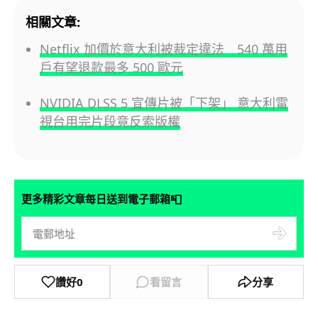
相關文章:
Netflix 加價於意大利被裁定違法 540 萬用
戶有望退款最多 500 歐元
NVIDIA DLSS 5 宣傳片被「下架」 意大利電
視台用完片段竟反索版權
📮
更多精彩文章每日送到電子郵箱
讚好
0
看留言
分享