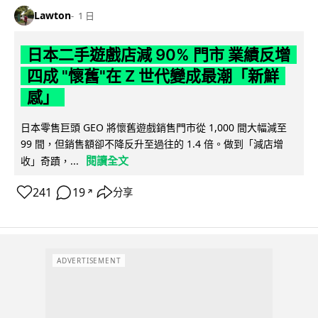
Lawton
1 日
日本二手遊戲店減 90% 門市 業績反增
四成 "懷舊"在 Z 世代變成最潮「新鮮
感」
日本零售巨頭 GEO 將懷舊遊戲銷售門市從 1,000 間大幅減至
99 間，但銷售額卻不降反升至過往的 1.4 倍。做到「減店增
閱讀全文
收」奇蹟，...
241
19
分享
↗
ADVERTISEMENT