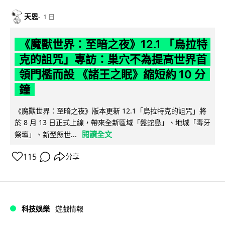
天恩
1 日
《魔獸世界：至暗之夜》12.1 「烏拉特
克的詛咒」專訪：巢穴不為提高世界首
領門檻而設 《諸王之眠》縮短約 10 分
鐘
《魔獸世界：至暗之夜》版本更新 12.1「烏拉特克的詛咒」將
於 8 月 13 日正式上線，帶來全新區域「盤蛇島」、地城「毒牙
閱讀全文
祭壇」、新型態世...
115
分享
科技娛樂
遊戲情報