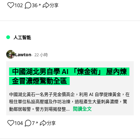
102
36
分享
↗
人工智能
Lawton
22 小時
中國湖北男自學 AI 「煉金術」 屋內煉
金冒濃煙驚動全區
中國湖北黃石一名男子見金價高企，利用 AI 自學提煉黃金，在
租住單位私設高壓爐及作坊冶煉，過程產生大量刺鼻濃煙，驚
閱讀全文
動鄰居報警。警方到場揭發整...
104
7
分享
↗