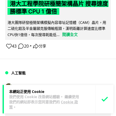
港大工程學院研極簡架構晶片 搜尋速度
勝標準 CPU 1 億倍
港大團隊研發極簡架構模擬內容尋址記憶體（CAM）晶片，用
二硫化鉬及半金屬銻克服傳輸瓶頸，漢明距離計算速度比標準
閱讀全文
CPU快1億倍，每次搜尋耗能低...
43
20
分享
↗
人工智能
Lawton
1 日
本網站正使用 Cookie
我們使用 Cookie 改善網站體驗。 繼續使用
靠快閃記憶體紓緩 DRAM 不足 KIOXIA
我們的網站即表示您同意我們的
Cookie 政
策
。
推 XL1 記憶體擴充模組