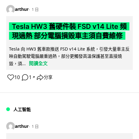
arthur
1 日
Tesla HW3 舊硬件裝 FSD v14 Lite 頻
現過熱 部分電腦損毀車主須自費維修
Tesla 向 HW3 舊車款推送 FSD v14 Lite 系統，引發大量車主反
映自動駕駛電腦嚴重過熱，部分更觸發高溫保護甚至直接燒
閱讀全文
毀，須...
10
1
分享
↗
人工智能
arthur
1 日