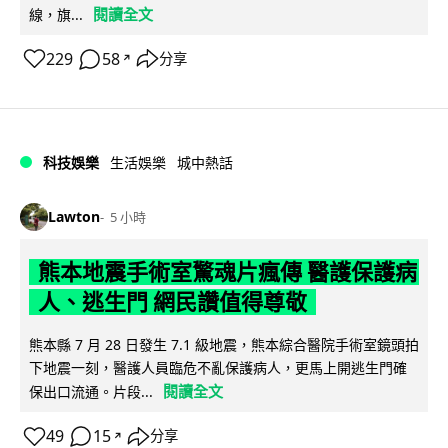
閱讀全文
線，旗...
229
58
分享
↗
科技娛樂
生活娛樂
城中熱話
Lawton
5 小時
熊本地震手術室驚魂片瘋傳 醫護保護病
人、逃生門 網民讚值得尊敬
熊本縣 7 月 28 日發生 7.1 級地震，熊本綜合醫院手術室鏡頭拍
下地震一刻，醫護人員臨危不亂保護病人，更馬上開逃生門確
閱讀全文
保出口流通。片段...
49
15
分享
↗