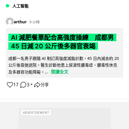
人工智能
arthur
9 小時
AI 減肥餐單配合高強度操練 成都男
45 日減 20 公斤後多器官衰竭
成都一名男子跟隨 AI 制訂高強度減脂計劃，45 日內減去約 20
公斤後昏迷送院。醫生診斷他患上尿源性膿毒症、膿毒性休克
閱讀全文
及多器官功能障礙。...
17
3
分享
↗
ADVERTISEMENT