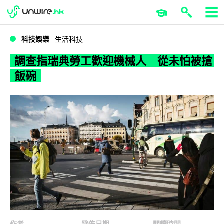
WWDC 2026
GenAI 與雲端科技專區
ERP 與商業 AI
調查指瑞典勞工歡迎機械人 從未怕被搶飯碗
科技娛樂
生活科技
調查指瑞典勞工歡迎機械人 從未怕被搶
飯碗
作者
發佈日期
閱讀時間