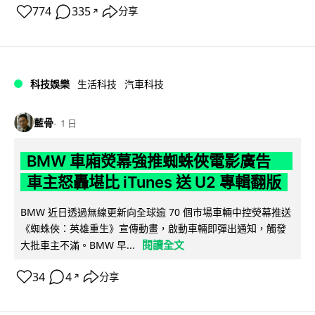
774
335
分享
↗
科技娛樂
生活科技
汽車科技
藍骨
1 日
BMW 車廂熒幕強推蜘蛛俠電影廣告
車主怒轟堪比 iTunes 送 U2 專輯翻版
BMW 近日透過無線更新向全球逾 70 個市場車輛中控熒幕推送
《蜘蛛俠：英雄重生》宣傳動畫，啟動車輛即彈出通知，觸發
閱讀全文
大批車主不滿。BMW 早...
34
4
分享
↗