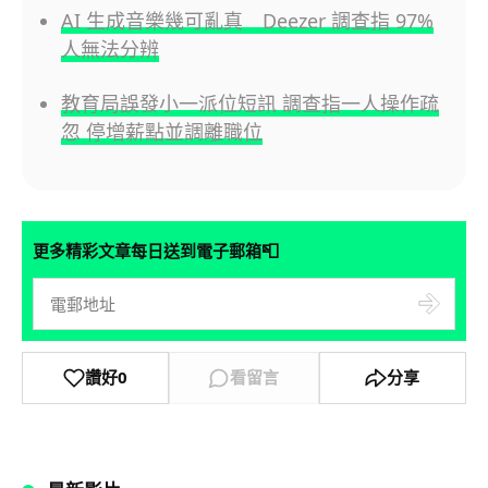
AI 生成音樂幾可亂真 Deezer 調查指 97%
人無法分辨
教育局誤發小一派位短訊 調查指一人操作疏
忽 停增薪點並調離職位
📮
更多精彩文章每日送到電子郵箱
讚好
0
看留言
分享