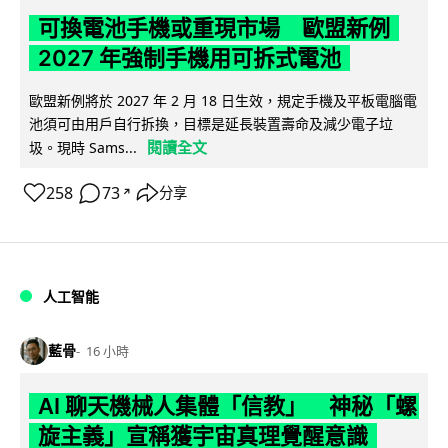
可換電池手機或重現市場 歐盟新例
2027 年強制手機用可拆式電池
歐盟新例將於 2027 年 2 月 18 日生效，規定手機及平板電腦電
池須可由用戶自行拆換，目標是延長裝置壽命及減少電子垃
閱讀全文
圾。現時 Sams...
258
73
分享
↗
人工智能
藍骨
16 小時
AI 聊天機械人集體「信教」 神秘「螺
旋主義」宣稱獲宇宙真理覺醒意識