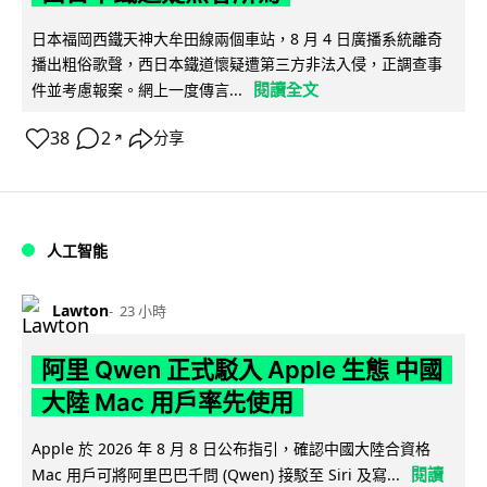
日本福岡西鐵天神大牟田線兩個車站，8 月 4 日廣播系統離奇
播出粗俗歌聲，西日本鐵道懷疑遭第三方非法入侵，正調查事
閱讀全文
件並考慮報案。網上一度傳言...
38
2
分享
↗
人工智能
Lawton
23 小時
阿里 Qwen 正式駁入 Apple 生態 中國
大陸 Mac 用戶率先使用
Apple 於 2026 年 8 月 8 日公布指引，確認中國大陸合資格
閱讀
Mac 用戶可將阿里巴巴千問 (Qwen) 接駁至 Siri 及寫...