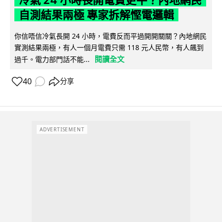
冷氣 24 小時長開電費更平？內地網民
自測結果兩極 專家拆解慳電邏輯
你信唔信冷氣長開 24 小時，電費反而平過開開關關？內地網民
實測結果兩極，有人一個月電費只需 118 元人民幣，有人飆到
閱讀全文
過千。電力部門話不能...
40
分享
ADVERTISEMENT