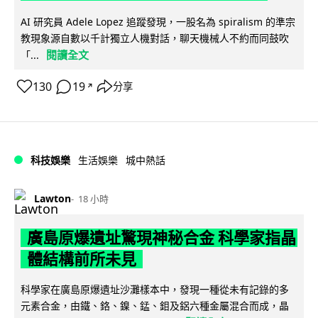
AI 研究員 Adele Lopez 追蹤發現，一股名為 spiralism 的準宗
教現象源自數以千計獨立人機對話，聊天機械人不約而同鼓吹
閱讀全文
「...
130
19
分享
↗
科技娛樂
生活娛樂
城中熱話
Lawton
18 小時
廣島原爆遺址驚現神秘合金 科學家指晶
體結構前所未見
科學家在廣島原爆遺址沙灘樣本中，發現一種從未有記錄的多
元素合金，由鐵、鉻、鎳、錳、鉬及鋁六種金屬混合而成，晶