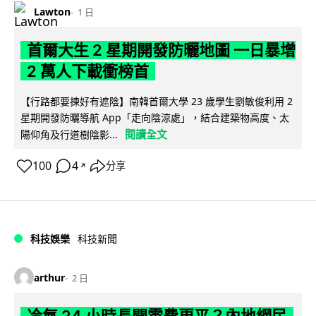
Lawton
1 日
首爾大生 2 星期開發防曬地圖 一日暴增
2 萬人下載衝榜首
【行路都要揀好有遮陰】南韓首爾大學 23 歲學生劉敏俊利用 2
星期開發防曬導航 App「走向陰涼處」，結合建築物高度、太
閱讀全文
陽仰角及行道樹陰影...
100
4
分享
↗
科技娛樂
科技新聞
arthur
2 日