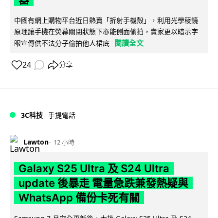
中國有網上購物平台近日熱賣「折射手機殼」，利用光學稜鏡
原理讓手機在熒幕關閉狀態下亦能側面偷拍，賣家更以暗示字
閱讀全文
眼宣傳供不法分子偷拍他人裙底
24
分享
3C科技
手提電話
Lawton
12 小時
Galaxy S25 Ultra 及 S24 Ultra
update 後暴走 電量急跌兼發熱疑與
WhatsApp 備份卡死有關