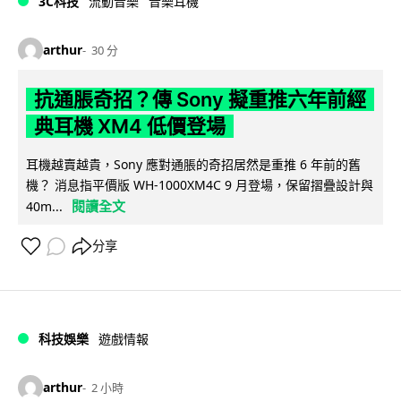
3C科技
流動音樂
音樂耳機
arthur
30 分
抗通脹奇招？傳 Sony 擬重推六年前經
典耳機 XM4 低價登場
耳機越賣越貴，Sony 應對通脹的奇招居然是重推 6 年前的舊
機？ 消息指平價版 WH-1000XM4C 9 月登場，保留摺疊設計與
閱讀全文
40m...
分享
科技娛樂
遊戲情報
arthur
2 小時