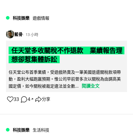
科技娛樂
遊戲情報
藍骨
13 小時
任天堂多收關稅不作退款 業績報告理
想卻惹集體訴訟
任天堂公布首季業績，受遊戲熱賣及一筆美國退還關稅款項帶
動，盈利大幅跑贏預期。惟公司早前曾多次以關稅為由調高美
閱讀全文
國定價，如今關稅被裁定違法並全數...
33
4
分享
↗
科技娛樂
生活科技