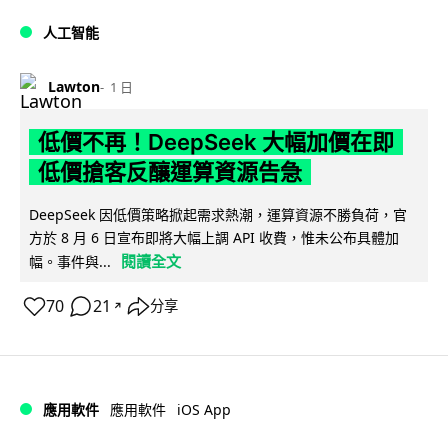
人工智能
Lawton
1 日
低價不再！DeepSeek 大幅加價在即
低價搶客反釀運算資源告急
DeepSeek 因低價策略掀起需求熱潮，運算資源不勝負荷，官
方於 8 月 6 日宣布即將大幅上調 API 收費，惟未公布具體加
閱讀全文
幅。事件與...
70
21
分享
↗
iOS App
應用軟件
應用軟件