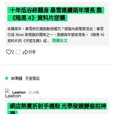
十年低谷終翻身 暴雪連續兩年增長 靠
《暗黑 4》資料片逆襲
收購兩年，暴雪終於擺脫動視魔咒？總裁內部電郵流出：暴雪
已成 Xbox 表現最好團隊之一，連續兩年營收增長。《暗黑 4》
閱讀全文
資料片同《守望先鋒》成...
2
分享
3C科技
手提電話
Lawton
12 小時
網店熱賣折射手機殼 光學稜鏡變偷拍神
器