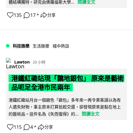
閱讀全文
體結構獨特。研究由佛羅倫斯大學...
135
17
分享
↗
科技娛樂
生活娛樂
城中熱話
Lawton
20 小時
港鐵紅磡站現「黐地銀包」 原來是藝術
品呃足全港市民兩年
港鐵紅磡站月台一個銀色「銀包」多年來一再令乘客誤以為有
人遺失財物，事主原本打算拾起交還，卻發現原來是黏在地上
閱讀全文
的藝術品。這件名為《失而復得》的...
115
4
分享
↗