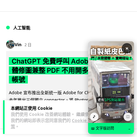
人工智能
Vin
2 日
×
ChatGPT 免費呼叫 Adobe 一句話跨軟
體修圖兼整 PDF 不用開多個 APP 兼免
帳號
Adobe 宣布推出全新統一版 Adobe for ChatGPT 外掛，取代
閱讀全文
去年推出三個獨立 connector，將 Photoshop、...
本網站正使用 Cookie
144
11
分享
我們使用 Cookie 改善網站體驗。 繼續使用
↗
🎵
⛶
我們的網站即表示您同意我們的
Cookie 政
策
。
📖 文字版訪問
→