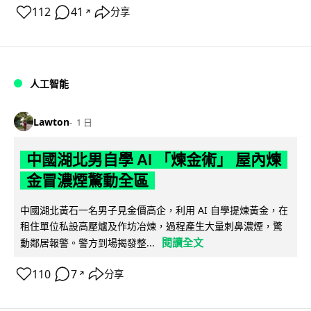
112
41
分享
↗
人工智能
Lawton
1 日
中國湖北男自學 AI 「煉金術」 屋內煉
金冒濃煙驚動全區
中國湖北黃石一名男子見金價高企，利用 AI 自學提煉黃金，在
租住單位私設高壓爐及作坊冶煉，過程產生大量刺鼻濃煙，驚
閱讀全文
動鄰居報警。警方到場揭發整...
110
7
分享
↗