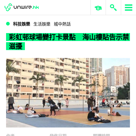
WWDC 2026
GenAI 與雲端科技專區
ERP 與商業 AI
彩虹邨球場變打卡景點 海山樓貼告示禁滋擾
科技娛樂
生活娛樂
城中熱話
彩虹邨球場變打卡景點 海山樓貼告示禁
滋擾
作者
發佈日期
閱讀時間