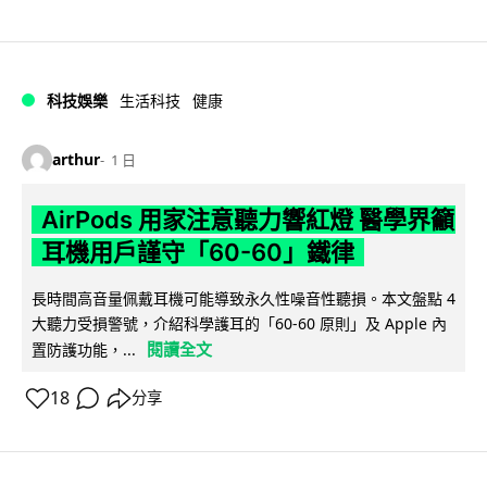
科技娛樂
生活科技
健康
arthur
1 日
AirPods 用家注意聽力響紅燈 醫學界籲
耳機用戶謹守「60-60」鐵律
長時間高音量佩戴耳機可能導致永久性噪音性聽損。本文盤點 4
大聽力受損警號，介紹科學護耳的「60-60 原則」及 Apple 內
閱讀全文
置防護功能，...
18
分享