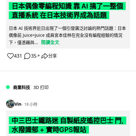
日本偶像零編程知識 靠 AI 搞了一整個
直播系統 在日本技術界成為話題
日本 AI 技術界近日出現了一個引發廣泛討論的熱門話題：日本
偶像前 Juice=Juice 成員宮本佳林在完全沒有編程經驗的情況
閱讀全文
下，僅憑藉與...
431
35
分享
↗
商業科技
3D 打印
Vin
18 小時
中三巴士鐵路迷 自製紙皮遙控巴士 門,
水撥識郁 + 實時GPS報站