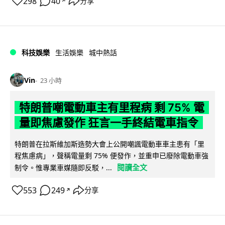
298
40
分享
↗
科技娛樂
生活娛樂
城中熱話
Vin
23 小時
特朗普嘲電動車主有里程病 剩 75% 電
量即焦慮發作 狂言一手終結電車指令
特朗普在拉斯維加斯造勢大會上公開嘲諷電動車車主患有「里
程焦慮病」，聲稱電量剩 75% 便發作，並重申已廢除電動車強
閱讀全文
制令。惟專業車媒隨即反駁，...
553
249
分享
↗