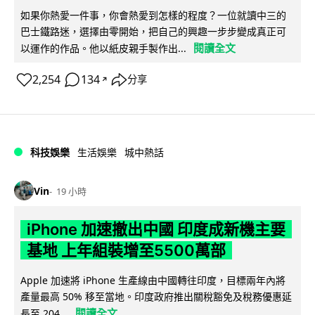
如果你熱愛一件事，你會熱愛到怎樣的程度？一位就讀中三的
巴士鐵路迷，選擇由零開始，把自己的興趣一步步變成真正可
閱讀全文
以運作的作品。他以紙皮親手製作出...
2,254
134
分享
↗
科技娛樂
生活娛樂
城中熱話
Vin
19 小時
iPhone 加速撤出中國 印度成新機主要
基地 上年組裝增至5500萬部
Apple 加速將 iPhone 生產線由中國轉往印度，目標兩年內將
產量最高 50% 移至當地。印度政府推出關稅豁免及稅務優惠延
閱讀全文
長至 204...