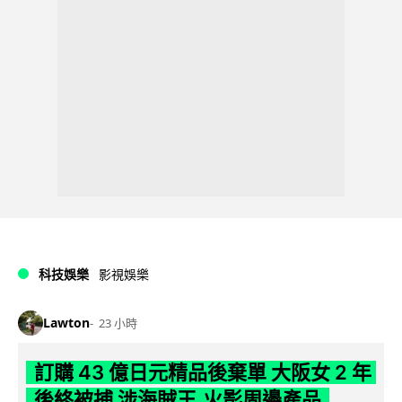
科技娛樂
影視娛樂
Lawton
23 小時
訂購 43 億日元精品後棄單 大阪女 2 年
後終被捕 涉海賊王,火影周邊產品