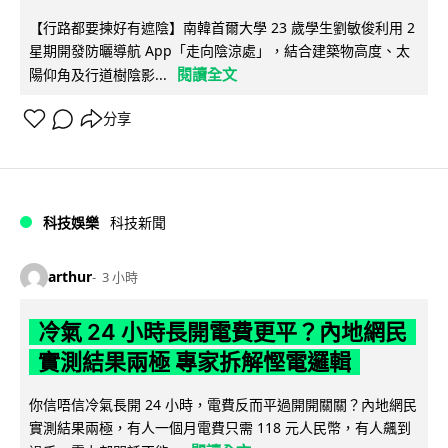
【行路都要揀好有遮陰】南韓首爾大學 23 歲學生劉敏俊利用 2
星期開發防曬導航 App「走向陰涼處」，結合建築物高度、太
閱讀全文
陽仰角及行道樹陰影...
分享
科技娛樂
科技新聞
arthur
3 小時
冷氣 24 小時長開電費更平？內地網民
實測結果兩極 專家拆解慳電邏輯
你信唔信冷氣長開 24 小時，電費反而平過開開關關？內地網民
實測結果兩極，有人一個月電費只需 118 元人民幣，有人飆到