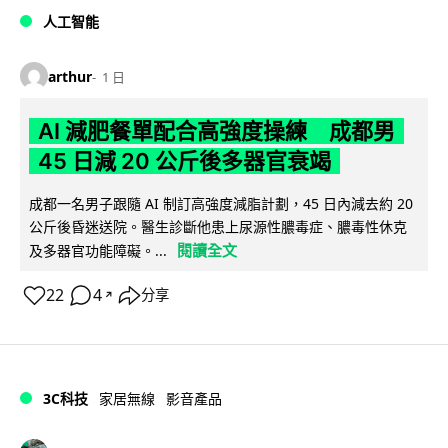
人工智能
arthur
1 日
AI 減肥餐單配合高強度操練 成都男
45 日減 20 公斤後多器官衰竭
成都一名男子跟隨 AI 制訂高強度減脂計劃，45 日內減去約 20
公斤後昏迷送院。醫生診斷他患上尿源性膿毒症、膿毒性休克
閱讀全文
及多器官功能障礙。...
22
4
分享
↗
3C科技
家居無線
影音產品