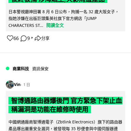
日本警視廳神田署 8 月 6 日公布，拘捕一名 32 歲大阪女子，
指她涉嫌在出版巨頭集英社旗下官方網店「JUMP
閱讀全文
CHARACTERS ST...
66
9
分享
↗
商業科技
資訊保安
Vin
1 日
智博通路由器爆後門 官方緊急下架止血
稱漏洞是功能在維修時使用
中國網通廠商智博通電子（Zbtlink Electronics）旗下的路由器
產品爆出嚴重安全漏洞，被發現每 35 秒便會與中國伺服器連