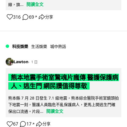
閱讀全文
線，旗...
316
69
分享
↗
科技娛樂
生活娛樂
城中熱話
Lawton
1 日
熊本地震手術室驚魂片瘋傳 醫護保護病
人、逃生門 網民讚值得尊敬
熊本縣 7 月 28 日發生 7.1 級地震，熊本綜合醫院手術室鏡頭拍
下地震一刻，醫護人員臨危不亂保護病人，更馬上開逃生門確
閱讀全文
保出口流通。片段...
67
17
分享
↗