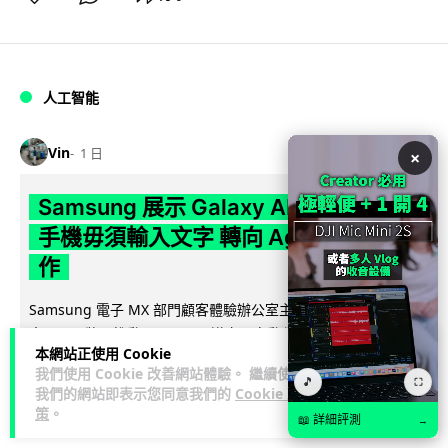
人工智能
Vin
1 日
×
Samsung 展示 Galaxy AI 新方向 未來
手機毋須輸入文字 轉向 Agent 全自動操
作
Samsung 電子 MX 部門顧客體驗辦公室主管兼副總裁 Jay Kim
閱讀全
表示，品牌正推動 Galaxy AI 邁向全自動化 Agent...
本網站正使用 Cookie
文
我們使用 Cookie 改善網站體驗。 繼續使用
🎵
⛶
我們的網站即表示您同意我們的
Cookie 政
28
4
分享
↗
策
。
📖 詳細評測
→