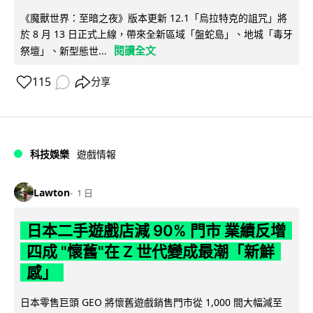
《魔獸世界：至暗之夜》版本更新 12.1「烏拉特克的詛咒」將
於 8 月 13 日正式上線，帶來全新區域「盤蛇島」、地城「毒牙
閱讀全文
祭壇」、新型態世...
115
分享
科技娛樂
遊戲情報
Lawton
1 日
日本二手遊戲店減 90% 門市 業績反增
四成 "懷舊"在 Z 世代變成最潮「新鮮
感」
日本零售巨頭 GEO 將懷舊遊戲銷售門市從 1,000 間大幅減至