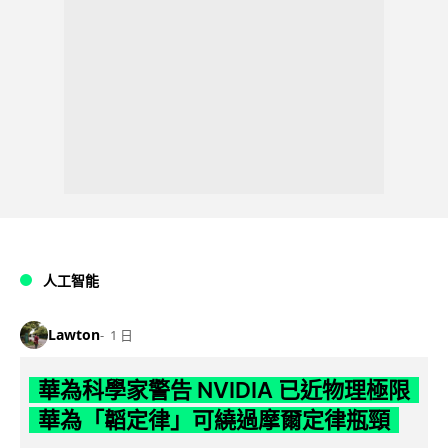
人工智能
Lawton
1 日
華為科學家警告 NVIDIA 已近物理極限
華為「韜定律」可繞過摩爾定律瓶頸