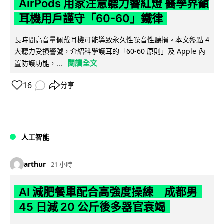
AirPods 用家注意聽力響紅燈 醫學界籲
耳機用戶謹守「60-60」鐵律
長時間高音量佩戴耳機可能導致永久性噪音性聽損。本文盤點 4
大聽力受損警號，介紹科學護耳的「60-60 原則」及 Apple 內
閱讀全文
置防護功能，...
16
分享
人工智能
arthur
21 小時
AI 減肥餐單配合高強度操練 成都男
45 日減 20 公斤後多器官衰竭