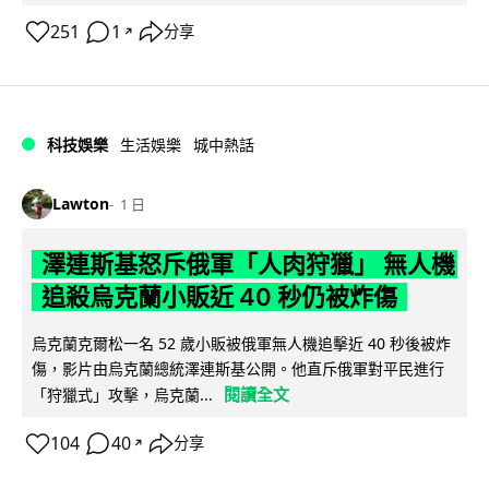
251
1
分享
↗
科技娛樂
生活娛樂
城中熱話
Lawton
1 日
澤連斯基怒斥俄軍「人肉狩獵」 無人機
追殺烏克蘭小販近 40 秒仍被炸傷
烏克蘭克爾松一名 52 歲小販被俄軍無人機追擊近 40 秒後被炸
傷，影片由烏克蘭總統澤連斯基公開。他直斥俄軍對平民進行
閱讀全文
「狩獵式」攻擊，烏克蘭...
104
40
分享
↗