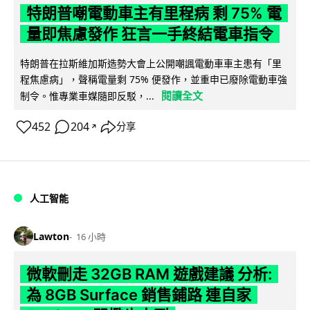
特朗普嘲電動車主有里程病 剩 75% 電
量即焦慮發作 狂言一手終結電車指令
特朗普在拉斯維加斯造勢大會上公開嘲諷電動車車主患有「里
程焦慮病」，聲稱電量剩 75% 便發作，並重申已廢除電動車強
閱讀全文
制令。惟專業車媒隨即反駁，...
452
204
分享
↗
人工智能
Lawton
16 小時
微軟刪走 32GB RAM 遊戲建議 分析:
為 8GB Surface 銷售鋪路 連自家