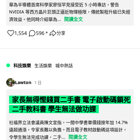
華為半導體首席科學家廖恒罕見接受近 5 小時專訪，警告
NVIDIA 等西方晶片巨頭正逼近物理極限，傳統製程升級已失經
閱讀全文
濟效益。他同時介紹華為...
1,554
596
分享
↗
科技娛樂
生活娛樂
城中熱話
Lawton
1 日
家長無得慳錢買二手書 電子啟動碼鎖死
二手教科書 學生無法做功課
社福界立法會議員陳文宜指，一間中學書單價錢按年加 14.7%
遠超通漲，令家長難以負擔。而且電子教材啟動碼這項設計，
閱讀全文
令學生無法完成功課，二手...