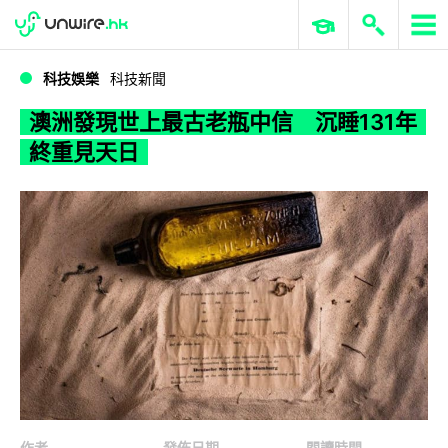
WWDC 2026
GenAI 與雲端科技專區
ERP 與商業 AI
澳洲發現世上最古老瓶中信 沉睡131年終重見天日
科技娛樂
科技新聞
澳洲發現世上最古老瓶中信 沉睡131年
終重見天日
作者
發佈日期
閱讀時間