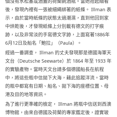
個沒有水松塞或酒蓋的荷蘭氈酒瓶。當她拾起細看
後，發現內裡有一張被細繩綁著的紙條。 Illman 表
示，由於當時紙條的狀態太過潮濕，直到他回到家
中烘乾後，才發現紙條上分別載有德文的打字痕
跡，以及非常淡的手寫德文字跡，上面寫著1886年
6月12日及船名「鮑拉」（Paula）。
經過一番調查， Illman 的丈夫發現那是德國海軍天
文台（Deutsche Seewarte）於 1864 年至 1933 年
的實驗產物。當時天文台請多個德國船長在航程
中，將這些瓶中信拋下大海，藉此追蹤洋流。當時
的瓶中都寫有日期、船名、拋下海的座標位置、母
港及目的地等資訊。
為了進行更準確的檢定， Illman 將瓶中信送到西澳
博物館，由來自德國及荷蘭的專家鑑定後，證實玻