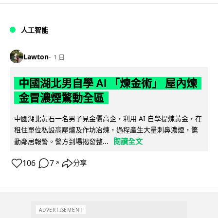
人工智能
Lawton
1 日
中國湖北男自學 AI 「煉金術」 屋內煉
金冒濃煙驚動全區
中國湖北黃石一名男子見金價高企，利用 AI 自學提煉黃金，在
租住單位私設高壓爐及作坊冶煉，過程產生大量刺鼻濃煙，驚
閱讀全文
動鄰居報警。警方到場揭發整...
106
7
分享
↗
ADVERTISEMENT