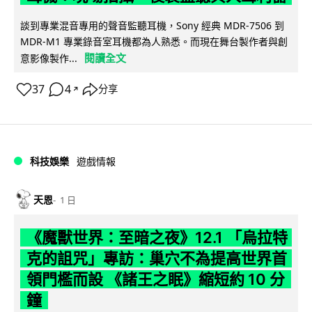
談到專業混音專用的聲音監聽耳機，Sony 經典 MDR-7506 到
MDR-M1 專業錄音室耳機都為人熟悉。而現在舞台製作者與創
閱讀全文
意影像製作...
37
4
分享
↗
科技娛樂
遊戲情報
天恩
1 日
《魔獸世界：至暗之夜》12.1 「烏拉特
克的詛咒」專訪：巢穴不為提高世界首
領門檻而設 《諸王之眠》縮短約 10 分
鐘