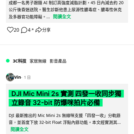
成都一名男子跟隨 AI 制訂高強度減脂計劃，45 日內減去約 20
公斤後昏迷送院。醫生診斷他患上尿源性膿毒症、膿毒性休克
閱讀全文
及多器官功能障礙。...
20
4
分享
↗
3C科技
家居無線
影音產品
Vin
1 日
DJI Mic Mini 2s 實測 四發一收同步獨
立錄音 32-bit 防爆咪拍片必備
DJI 最新推出的 Mic Mini 2s 無線咪支援「四發一收」分軌錄
音，並首度下放 32-bit Float 浮點內錄功能。本文經實測其...
閱讀全文