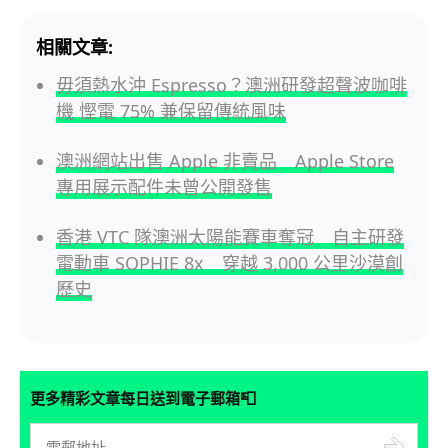
相關文章:
毋須熱水沖 Espresso？澳洲研發超聲波咖啡
機 慳電 75% 兼保留傳統風味
澳洲網站出售 Apple 非賣品 Apple Store
專用展示配件未曾公開發售
香港 VTC 隊澳洲太陽能賽車奪冠 自主研發
電動車 SOPHIE 8x 穿越 3,000 公里沙漠創
歷史
📮
更多精彩文章每日送到電子郵箱