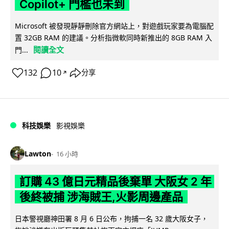
Copilot+ 門檻也未到
Microsoft 被發現靜靜刪除官方網站上，對遊戲玩家要為電腦配
置 32GB RAM 的建議。分析指微軟同時新推出的 8GB RAM 入
閱讀全文
門...
132
10
分享
↗
科技娛樂
影視娛樂
Lawton
16 小時
訂購 43 億日元精品後棄單 大阪女 2 年
後終被捕 涉海賊王,火影周邊產品
日本警視廳神田署 8 月 6 日公布，拘捕一名 32 歲大阪女子，