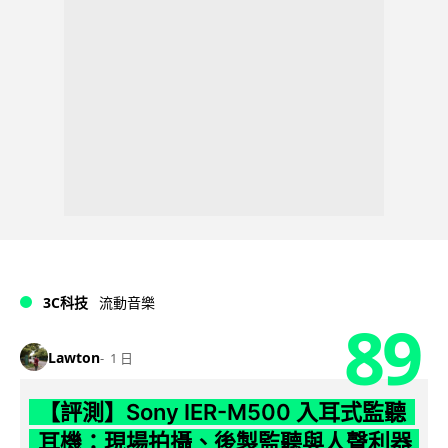
3C科技
流動音樂
89
Lawton
1 日
【評測】Sony IER-M500 入耳式監聽
耳機：現場拍攝、後製監聽與人聲利器