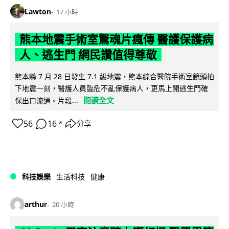
Lawton
17 小時
熊本地震手術室驚魂片瘋傳 醫護保護病
人、逃生門 網民讚值得尊敬
熊本縣 7 月 28 日發生 7.1 級地震，熊本綜合醫院手術室鏡頭拍
下地震一刻，醫護人員臨危不亂保護病人，更馬上開逃生門確
閱讀全文
保出口流通。片段...
56
16
分享
↗
科技娛樂
生活科技
健康
arthur
20 小時