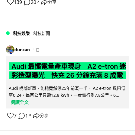
139
20
分享
↗
科技娛樂
科技新聞
duncan
1 日
Audi 最慳電量產車現身 A2 e-tron 迷
彩造型曝光 快充 26 分鐘充滿 8 成電
Audi 呢部新車，能耗竟然係25年前嘅一半。 A2 e-tron 風阻低
至0.24，每百公里只需12.8 kWh，一度電行到7.8公里。6...
閱讀全文
7
1
分享
↗