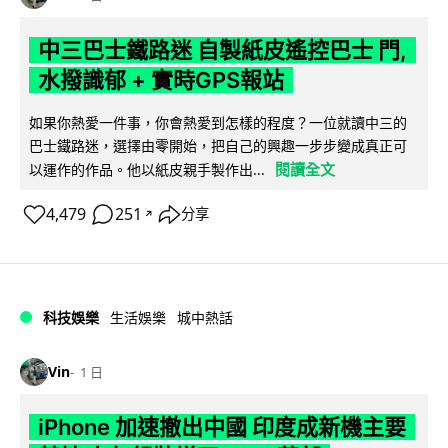
中三巴士鐵路迷 自製紙皮遙控巴士 門,
水撥識郁 + 實時GPS報站
如果你熱愛一件事，你會熱愛到怎樣的程度？一位就讀中三的
巴士鐵路迷，選擇由零開始，把自己的興趣一步步變成真正可
閱讀全文
以運作的作品。他以紙皮親手製作出...
4,479
251
分享
↗
科技娛樂
生活娛樂
城中熱話
Vin
1 日
iPhone 加速撤出中國 印度成新機主要