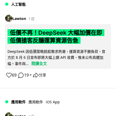
人工智能
Lawton
1 日
低價不再！DeepSeek 大幅加價在即
低價搶客反釀運算資源告急
DeepSeek 因低價策略掀起需求熱潮，運算資源不勝負荷，官
方於 8 月 6 日宣布即將大幅上調 API 收費，惟未公布具體加
閱讀全文
幅。事件與...
69
19
分享
↗
iOS App
應用軟件
應用軟件