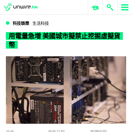
WWDC 2026
GenAI 與雲端科技專區
ERP 與商業 AI
用電量急增 美國城市擬禁止挖掘虛擬貨幣
科技娛樂
生活科技
用電量急增 美國城市擬禁止挖掘虛擬貨
幣
作者
發佈日期
閱讀時間