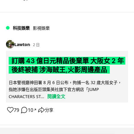
科技娛樂
影視娛樂
Lawton
2 日
訂購 43 億日元精品後棄單 大阪女 2 年
後終被捕 涉海賊王,火影周邊產品
日本警視廳神田署 8 月 6 日公布，拘捕一名 32 歲大阪女子，
指她涉嫌在出版巨頭集英社旗下官方網店「JUMP
閱讀全文
CHARACTERS ST...
79
10
分享
↗