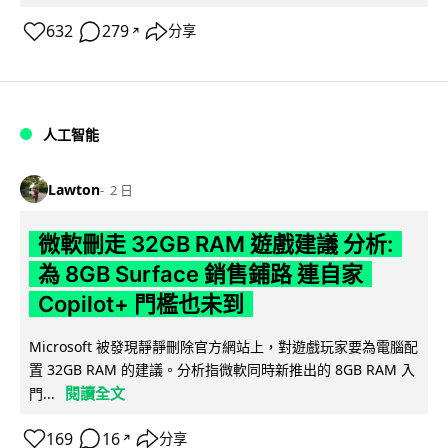
632
279
分享
↗
人工智能
Lawton
2 日
微軟刪走 32GB RAM 遊戲建議 分析:
為 8GB Surface 銷售鋪路 連自家
Copilot+ 門檻也未到
Microsoft 被發現靜靜刪除官方網站上，對遊戲玩家要為電腦配
置 32GB RAM 的建議。分析指微軟同時新推出的 8GB RAM 入
閱讀全文
門...
169
16
分享
↗