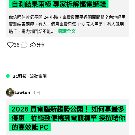
自測結果兩極 專家拆解慳電邏輯
你信唔信冷氣長開 24 小時，電費反而平過開開關關？內地網民
實測結果兩極，有人一個月電費只需 118 元人民幣，有人飆到
閱讀全文
過千。電力部門話不能...
36
分享
3C科技
流動電腦
Lawton
1 日
2026 買電腦新趨勢公開！ 如何享最多
優惠 從極致便攜到電競標竿 揀選啱你
的高效能 PC