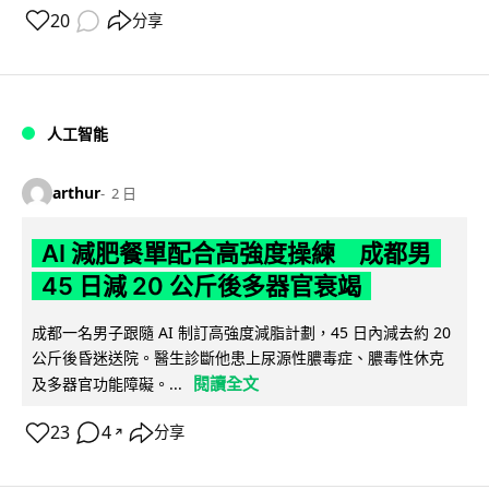
20
分享
人工智能
arthur
2 日
AI 減肥餐單配合高強度操練 成都男
45 日減 20 公斤後多器官衰竭
成都一名男子跟隨 AI 制訂高強度減脂計劃，45 日內減去約 20
公斤後昏迷送院。醫生診斷他患上尿源性膿毒症、膿毒性休克
閱讀全文
及多器官功能障礙。...
23
4
分享
↗