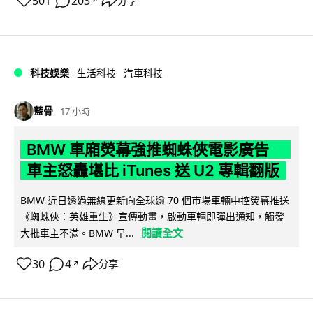
501
203
分享
↗
科技娛樂
生活科技
汽車科技
藍骨
17 小時
BMW 車廂熒幕強推蜘蛛俠電影廣告
車主怒轟堪比 iTunes 送 U2 專輯翻版
BMW 近日透過無線更新向全球逾 70 個市場車輛中控熒幕推送
《蜘蛛俠：英雄重生》宣傳動畫，啟動車輛即彈出通知，觸發
閱讀全文
大批車主不滿。BMW 早...
30
4
分享
↗