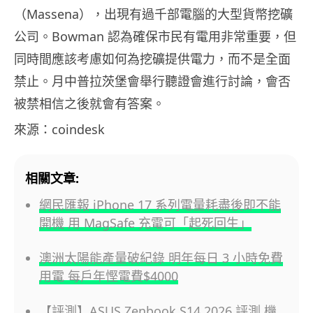
（Massena），出現有過千部電腦的大型貨幣挖礦
公司。Bowman 認為確保市民有電用非常重要，但
同時間應該考慮如何為挖礦提供電力，而不是全面
禁止。月中普拉茨堡會舉行聽證會進行討論，會否
被禁相信之後就會有答案。
來源：coindesk
相關文章:
網民匯報 iPhone 17 系列電量耗盡後即不能
開機 用 MagSafe 充電可「起死回生」
澳洲太陽能產量破紀錄 明年每日 3 小時免費
用電 每戶年慳電費$4000
【評測】ASUS Zenbook S14 2026 評測 機