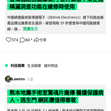
稱漏洞是功能在維修時使用
中國網通廠商智博通電子（Zbtlink Electronics）旗下的路由器
產品爆出嚴重安全漏洞，被發現每 35 秒便會與中國伺服器連
閱讀全文
線，旗...
374
84
分享
↗
科技娛樂
生活娛樂
城中熱話
Lawton
2 日
熊本地震手術室驚魂片瘋傳 醫護保護病
人、逃生門 網民讚值得尊敬
熊本縣 7 月 28 日發生 7.1 級地震，熊本綜合醫院手術室鏡頭拍