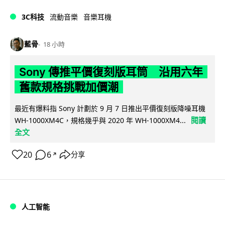
3C科技
流動音樂
音樂耳機
藍骨
18 小時
Sony 傳推平價復刻版耳筒 沿用六年
舊款規格挑戰加價潮
最近有爆料指 Sony 計劃於 9 月 7 日推出平價復刻版降噪耳機
閱讀
WH-1000XM4C，規格幾乎與 2020 年 WH-1000XM4...
全文
20
6
分享
↗
人工智能