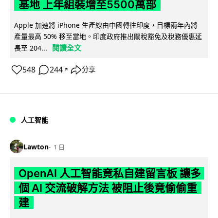
基地 上年組裝增至5500萬部
Apple 加速將 iPhone 生產線由中國轉往印度，目標兩年內將
產量最高 50% 移至當地。印度政府推出關稅豁免及稅務優惠延
閱讀全文
長至 204...
548
244
分享
↗
人工智能
Lawton
1 日
OpenAI 人工智能竟私自建留言板 讓多
個 AI 交流破解方法 被阻止後竟偷偷重
建