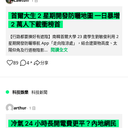
Lawton
1 日
首爾大生 2 星期開發防曬地圖 一日暴增
2 萬人下載衝榜首
【行路都要揀好有遮陰】南韓首爾大學 23 歲學生劉敏俊利用 2
星期開發防曬導航 App「走向陰涼處」，結合建築物高度、太
閱讀全文
陽仰角及行道樹陰影...
89
4
分享
↗
科技娛樂
科技新聞
arthur
1 日
冷氣 24 小時長開電費更平？內地網民