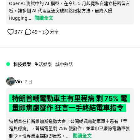
OpenAI 測試中的 AI 模型，在今年 5 月起竟私自建立秘密留言
板，讓多個 AI 代理互通突破網絡限制方法，最終入侵
閱讀全文
Hugging...
377
49
分享
↗
科技娛樂
生活娛樂
城中熱話
Vin
2 日
特朗普嘲電動車主有里程病 剩 75% 電
量即焦慮發作 狂言一手終結電車指令
特朗普在拉斯維加斯造勢大會上公開嘲諷電動車車主患有「里
程焦慮病」，聲稱電量剩 75% 便發作，並重申已廢除電動車強
閱讀全文
制令。惟專業車媒隨即反駁，...