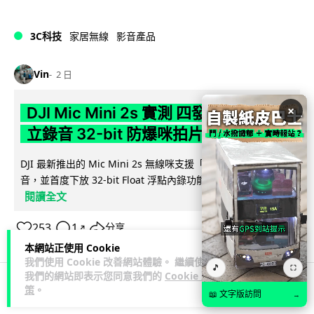
3C科技
家居無線
影音產品
Vin
2 日
×
DJI Mic Mini 2s 實測 四發一收同步獨
立錄音 32-bit 防爆咪拍片必備
DJI 最新推出的 Mic Mini 2s 無線咪支援「四發一收」分軌錄
音，並首度下放 32-bit Float 浮點內錄功能。本文經實測其...
閱讀全文
253
1
分享
↗
本網站正使用 Cookie
我們使用 Cookie 改善網站體驗。 繼續使用
🎵
⛶
我們的網站即表示您同意我們的
Cookie 政
策
。
📖 文字版訪問
→
科技娛樂
生活娛樂
城中熱話