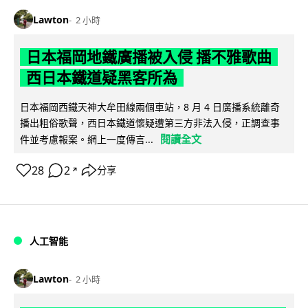
Lawton
2 小時
日本福岡地鐵廣播被入侵 播不雅歌曲
西日本鐵道疑黑客所為
日本福岡西鐵天神大牟田線兩個車站，8 月 4 日廣播系統離奇
播出粗俗歌聲，西日本鐵道懷疑遭第三方非法入侵，正調查事
閱讀全文
件並考慮報案。網上一度傳言...
28
2
分享
↗
人工智能
Lawton
2 小時