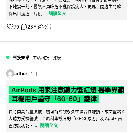
下地震一刻，醫護人員臨危不亂保護病人，更馬上開逃生門確
閱讀全文
保出口流通。片段...
70
23
分享
↗
科技娛樂
生活科技
健康
arthur
2 日
AirPods 用家注意聽力響紅燈 醫學界籲
耳機用戶謹守「60-60」鐵律
長時間高音量佩戴耳機可能導致永久性噪音性聽損。本文盤點 4
大聽力受損警號，介紹科學護耳的「60-60 原則」及 Apple 內
閱讀全文
置防護功能，...