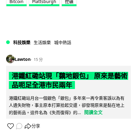
Bitcoin
Plattsburgh
挖礦
科技娛樂
生活娛樂
城中熱話
Lawton
15 分
港鐵紅磡站現「黐地銀包」 原來是藝術
品呃足全港市民兩年
港鐵紅磡站月台一個銀色「銀包」多年來一再令乘客誤以為有
人遺失財物，事主原本打算拾起交還，卻發現原來是黏在地上
閱讀全文
的藝術品。這件名為《失而復得》的...
分享