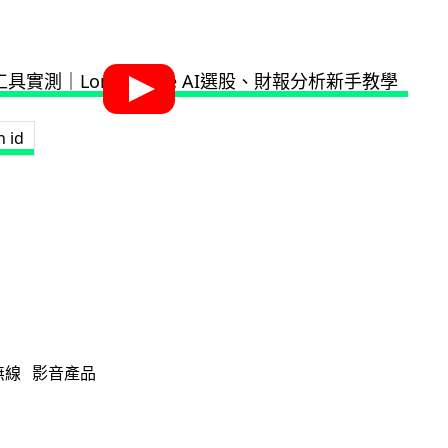
h id
無線
影音產品