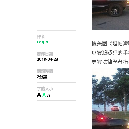
作者
Login
據美國《坦帕灣
以被殺疑犯的手
發佈日期
2018-04-23
更被法律學者指
閱讀時間
2分鐘
字體大小
A
A
A