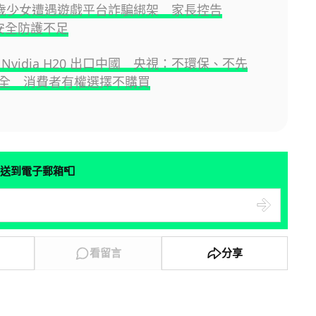
3 歲少女遭遇遊戲平台詐騙綁架 家長控告
x 安全防護不足
Nvidia H20 出口中國 央視：不環保、不先
全 消費者有權選擇不購買
📮
送到電子郵箱
看留言
分享