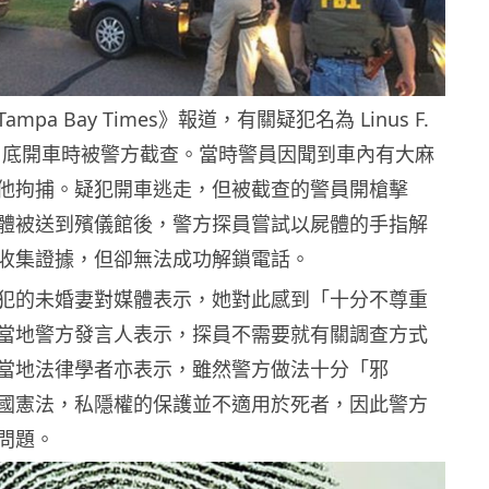
pa Bay Times》報道，有關疑犯名為 Linus F.
，在 3 月底開車時被警方截查。當時警員因聞到車內有大麻
他拘捕。疑犯開車逃走，但被截查的警員開槍擊
體被送到殯儀館後，警方探員嘗試以屍體的手指解
收集證據，但卻無法成功解鎖電話。
犯的未婚妻對媒體表示，她對此感到「十分不尊重
當地警方發言人表示，探員不需要就有關調查方式
當地法律學者亦表示，雖然警方做法十分「邪
國憲法，私隱權的保護並不適用於死者，因此警方
問題。