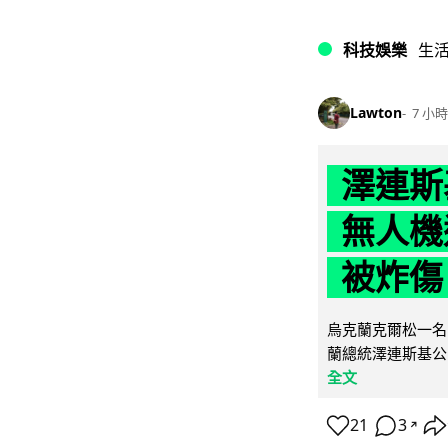
科技娛樂
生
Lawton
7 小時
澤連斯
無人機
被炸傷
烏克蘭克爾松一名 
蘭總統澤連斯基公
全文
21
3
↗