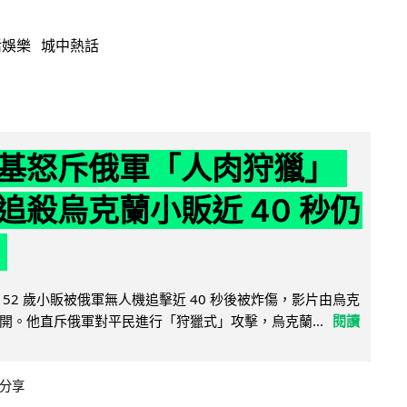
活娛樂
城中熱話
基怒斥俄軍「人肉狩獵」
追殺烏克蘭小販近 40 秒仍
52 歲小販被俄軍無人機追擊近 40 秒後被炸傷，影片由烏克
開。他直斥俄軍對平民進行「狩獵式」攻擊，烏克蘭...
閱讀
分享