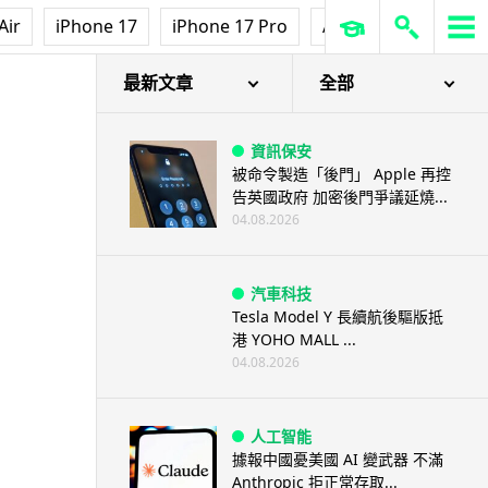
Air
iPhone 17
iPhone 17 Pro
AirPods Pro 3
Ap
最新文章
全部
資訊保安
被命令製造「後門」 Apple 再控
告英國政府 加密後門爭議延燒...
04.08.2026
汽車科技
Tesla Model Y 長續航後驅版抵
港 YOHO MALL ...
04.08.2026
人工智能
據報中國憂美國 AI 變武器 不滿
Anthropic 拒正常存取...