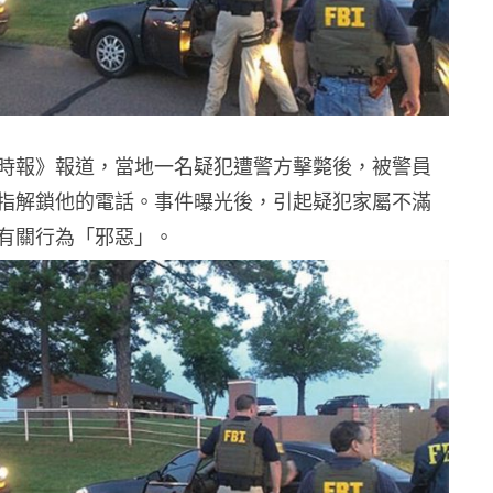
時報》報道，當地一名疑犯遭警方擊斃後，被警員
指解鎖他的電話。事件曝光後，引起疑犯家屬不滿
有關行為「邪惡」。