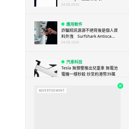
04.08.2026
應用軟件
詐騙短訊源源不絕背後是個人資
料外洩 Surfshark Antisca...
04.08.2026
汽車科技
Tesla 無預警推出兒童車 無電池
電機一樣秒殺 炒至約港幣39萬
04.08.2026
ADVERTISEMENT
iPhone app
歐盟再發功 Apple 終答應
iPhone 跨機剪貼簿將可貼 ...
04.08.2026