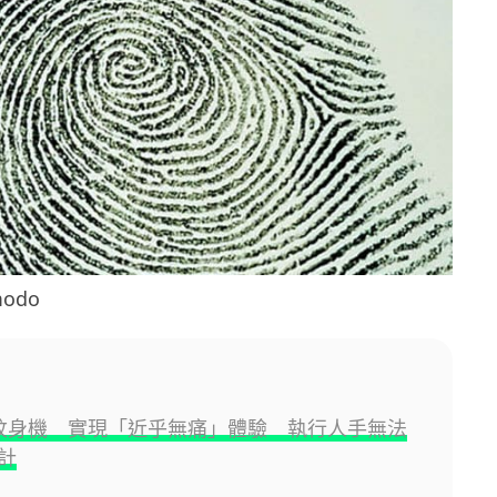
odo
I 紋身機 實現「近乎無痛」體驗 執行人手無法
計