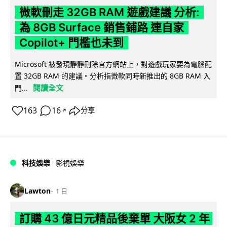
微軟刪走 32GB RAM 遊戲建議 分析:
為 8GB Surface 銷售鋪路 連自家
Copilot+ 門檻也未到
Microsoft 被發現靜靜刪除官方網站上，對遊戲玩家要為電腦配
置 32GB RAM 的建議。分析指微軟同時新推出的 8GB RAM 入
閱讀全文
門...
163
16
分享
↗
科技娛樂
影視娛樂
Lawton
1 日
訂購 43 億日元精品後棄單 大阪女 2 年