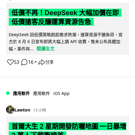
低價不再！DeepSeek 大幅加價在即
低價搶客反釀運算資源告急
DeepSeek 因低價策略掀起需求熱潮，運算資源不勝負荷，官
方於 8 月 6 日宣布即將大幅上調 API 收費，惟未公布具體加
閱讀全文
幅。事件與...
53
16
分享
↗
iOS App
應用軟件
應用軟件
Lawton
13 小時
首爾大生 2 星期開發防曬地圖 一日暴增