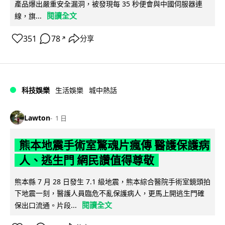
產品爆出嚴重安全漏洞，被發現每 35 秒便會與中國伺服器連
閱讀全文
線，旗...
351
78
分享
↗
科技娛樂
生活娛樂
城中熱話
Lawton
1 日
熊本地震手術室驚魂片瘋傳 醫護保護病
人、逃生門 網民讚值得尊敬
熊本縣 7 月 28 日發生 7.1 級地震，熊本綜合醫院手術室鏡頭拍
下地震一刻，醫護人員臨危不亂保護病人，更馬上開逃生門確
閱讀全文
保出口流通。片段...