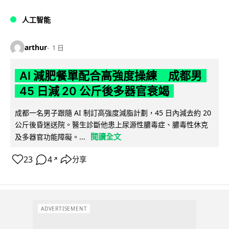
人工智能
arthur
1 日
AI 減肥餐單配合高強度操練 成都男
45 日減 20 公斤後多器官衰竭
成都一名男子跟隨 AI 制訂高強度減脂計劃，45 日內減去約 20
公斤後昏迷送院。醫生診斷他患上尿源性膿毒症、膿毒性休克
閱讀全文
及多器官功能障礙。...
23
4
分享
↗
ADVERTISEMENT