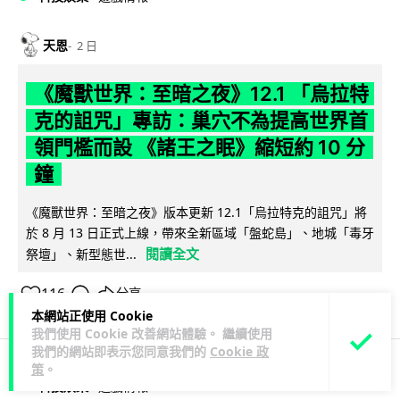
天恩
2 日
《魔獸世界：至暗之夜》12.1 「烏拉特
克的詛咒」專訪：巢穴不為提高世界首
領門檻而設 《諸王之眠》縮短約 10 分
鐘
《魔獸世界：至暗之夜》版本更新 12.1「烏拉特克的詛咒」將
於 8 月 13 日正式上線，帶來全新區域「盤蛇島」、地城「毒牙
閱讀全文
祭壇」、新型態世...
116
分享
本網站正使用 Cookie
我們使用 Cookie 改善網站體驗。 繼續使用
我們的網站即表示您同意我們的
Cookie 政
策
。
科技娛樂
遊戲情報