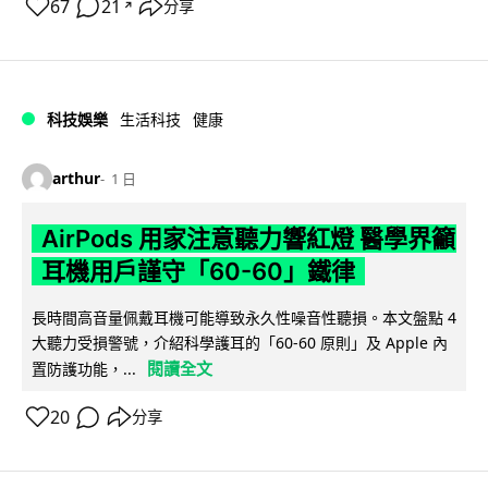
67
21
分享
↗
科技娛樂
生活科技
健康
arthur
1 日
AirPods 用家注意聽力響紅燈 醫學界籲
耳機用戶謹守「60-60」鐵律
長時間高音量佩戴耳機可能導致永久性噪音性聽損。本文盤點 4
大聽力受損警號，介紹科學護耳的「60-60 原則」及 Apple 內
閱讀全文
置防護功能，...
20
分享