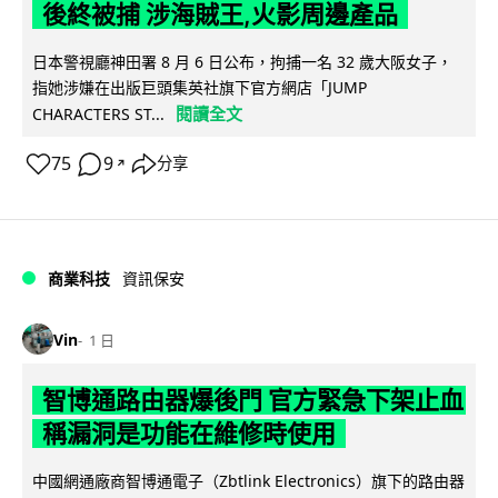
後終被捕 涉海賊王,火影周邊產品
日本警視廳神田署 8 月 6 日公布，拘捕一名 32 歲大阪女子，
指她涉嫌在出版巨頭集英社旗下官方網店「JUMP
閱讀全文
CHARACTERS ST...
75
9
分享
↗
商業科技
資訊保安
Vin
1 日
智博通路由器爆後門 官方緊急下架止血
稱漏洞是功能在維修時使用
中國網通廠商智博通電子（Zbtlink Electronics）旗下的路由器