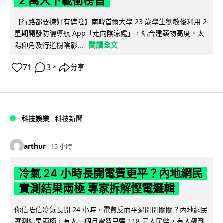
2 萬人下載衝榜首
【行路都要揀好有遮陰】南韓首爾大學 23 歲學生劉敏俊利用 2
星期開發防曬導航 App「走向陰涼處」，結合建築物高度、太
閱讀全文
陽仰角及行道樹陰影...
71
3
分享
↗
科技娛樂
科技新聞
arthur
15 小時
冷氣 24 小時長開電費更平？內地網民
實測結果兩極 專家拆解慳電邏輯
你信唔信冷氣長開 24 小時，電費反而平過開開關關？內地網民
實測結果兩極，有人一個月電費只需 118 元人民幣，有人飆到