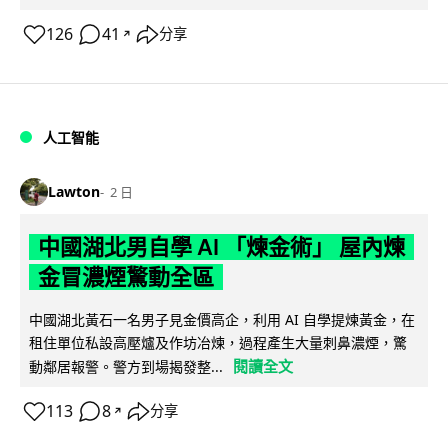
126
41
分享
↗
人工智能
Lawton
2 日
中國湖北男自學 AI 「煉金術」 屋內煉
金冒濃煙驚動全區
中國湖北黃石一名男子見金價高企，利用 AI 自學提煉黃金，在
租住單位私設高壓爐及作坊冶煉，過程產生大量刺鼻濃煙，驚
閱讀全文
動鄰居報警。警方到場揭發整...
113
8
分享
↗