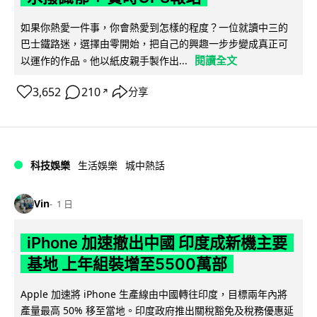
如果你熱愛一件事，你會熱愛到怎樣的程度？一位就讀中三的
巴士鐵路迷，選擇由零開始，把自己的興趣一步步變成真正可
閱讀全文
以運作的作品。他以紙皮親手製作出...
3,652
210
分享
↗
科技娛樂
生活娛樂
城中熱話
Vin
1 日
iPhone 加速撤出中國 印度成新機主要
基地 上年組裝增至5500萬部
Apple 加速將 iPhone 生產線由中國轉往印度，目標兩年內將
產量最高 50% 移至當地。印度政府推出關稅豁免及稅務優惠延