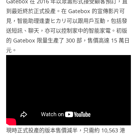
Gatebox 在 2016 年以眾籌形式接受顧客預訂，直
到最近終於正式投產。在 Gatebox 的宣傳影片可
見，智能助理逢妻ヒカリ可以跟用戶互動，包括發
送短訊、聊天，亦可以控制家中的智能家電。初版
的 Gatebox 限量生產了 300 部，售價高達 15 萬日
元。
現時正式投產的版本售價減半，只需約 10,563 港