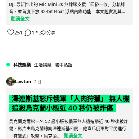
DJI 最新推出的 Mic Mini 2s 無線咪支援「四發一收」分軌錄
音，並首度下放 32-bit Float 浮點內錄功能。本文經實測其...
閱讀全文
251
1
分享
↗
科技娛樂
生活娛樂
城中熱話
Lawton
2 日
澤連斯基怒斥俄軍「人肉狩獵」 無人機
追殺烏克蘭小販近 40 秒仍被炸傷
烏克蘭克爾松一名 52 歲小販被俄軍無人機追擊近 40 秒後被炸
傷，影片由烏克蘭總統澤連斯基公開。他直斥俄軍對平民進行
閱讀全文
「狩獵式」攻擊，烏克蘭...