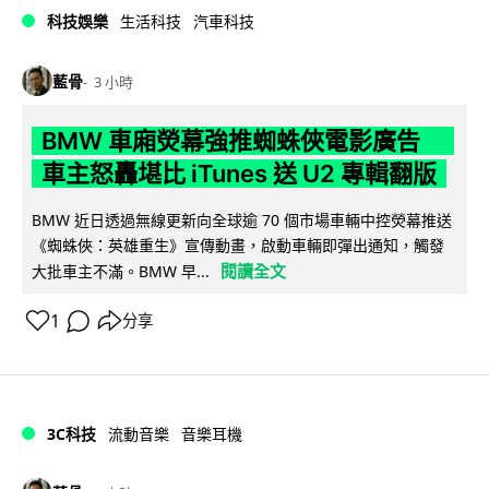
科技娛樂
生活科技
汽車科技
藍骨
3 小時
BMW 車廂熒幕強推蜘蛛俠電影廣告
車主怒轟堪比 iTunes 送 U2 專輯翻版
BMW 近日透過無線更新向全球逾 70 個市場車輛中控熒幕推送
《蜘蛛俠：英雄重生》宣傳動畫，啟動車輛即彈出通知，觸發
閱讀全文
大批車主不滿。BMW 早...
1
分享
3C科技
流動音樂
音樂耳機