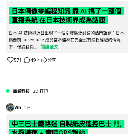
日本偶像零編程知識 靠 AI 搞了一整個
直播系統 在日本技術界成為話題
日本 AI 技術界近日出現了一個引發廣泛討論的熱門話題：日本
偶像前 Juice=Juice 成員宮本佳林在完全沒有編程經驗的情況
閱讀全文
下，僅憑藉與...
571
49
分享
↗
商業科技
3D 打印
Vin
1 日
中三巴士鐵路迷 自製紙皮遙控巴士 門,
水撥識郁 + 實時GPS報站