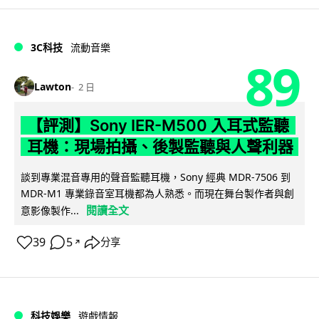
3C科技
流動音樂
89
Lawton
2 日
【評測】Sony IER-M500 入耳式監聽
耳機：現場拍攝、後製監聽與人聲利器
談到專業混音專用的聲音監聽耳機，Sony 經典 MDR-7506 到
MDR-M1 專業錄音室耳機都為人熟悉。而現在舞台製作者與創
閱讀全文
意影像製作...
39
5
分享
↗
科技娛樂
遊戲情報