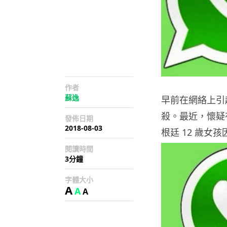
作者
蘇逸
早前在網絡上引
殺。最近，懷疑
發佈日期
2018-08-03
根廷 12 歲女
閱讀時間
3分鐘
字體大小
A
A
A