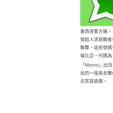
墨西哥警方稱，「
發起人求挑戰者在
聯繫。這些號碼
倫比亞，代碼為
「Momo」出自日
出的一座鳥女雕
且笑容詭異。