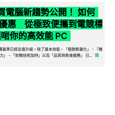
6 買電腦新趨勢公開！ 如何
優惠 從極致便攜到電競標
選啱你的高效能 PC
腦選購基準已經全面升級。除了基本效能，「極致輕量化」、「機
力」、「前瞻技術加持」以及「品質與售後服務」 已...
閱