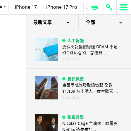
Air
iPhone 17
iPhone 17 Pro
AirPods Pro 3
Ap
最新文章
全部
人工智能
靠快閃記憶體紓緩 DRAM 不足
KIOXIA 推 XL1 記憶體...
05.08.2026
資訊保安
東華學院誤發取錄電郵 全數
11,139 名申請人一度空歡喜 ...
05.08.2026
影視娛樂
Nicolas Cage 主演未上映電影
Netflix 遺失未加...