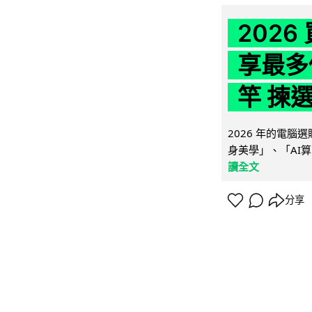
202
享最多
竿 揀
2026 年的電
身美學」、「AI算
讀全文
分享