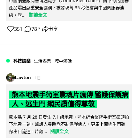
中國網通廠商智博通電子（Zbtlink Electronics）旗下的路由器
產品爆出嚴重安全漏洞，被發現每 35 秒便會與中國伺服器連
閱讀全文
線，旗...
351
78
分享
↗
科技娛樂
生活娛樂
城中熱話
Lawton
1 日
熊本地震手術室驚魂片瘋傳 醫護保護病
人、逃生門 網民讚值得尊敬
熊本縣 7 月 28 日發生 7.1 級地震，熊本綜合醫院手術室鏡頭拍
下地震一刻，醫護人員臨危不亂保護病人，更馬上開逃生門確
閱讀全文
保出口流通。片段...