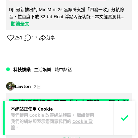
DJI 最新推出的 Mic Mini 2s 無線咪支援「四發一收」分軌錄
音，並首度下放 32-bit Float 浮點內錄功能。本文經實測其...
閱讀全文
251
1
分享
↗
科技娛樂
生活娛樂
城中熱話
Lawton
2 日
澤連斯基怒斥俄軍「人肉狩獵」 無人機
本網站正使用 Cookie
追殺烏克蘭小販近 40 秒仍被炸傷
我們使用 Cookie 改善網站體驗。 繼續使用
我們的網站即表示您同意我們的
Cookie 政
烏克蘭克爾松一名 52 歲小販被俄軍無人機追擊近 40 秒後被炸
策
。
傷，影片由烏克蘭總統澤連斯基公開。他直斥俄軍對平民進行