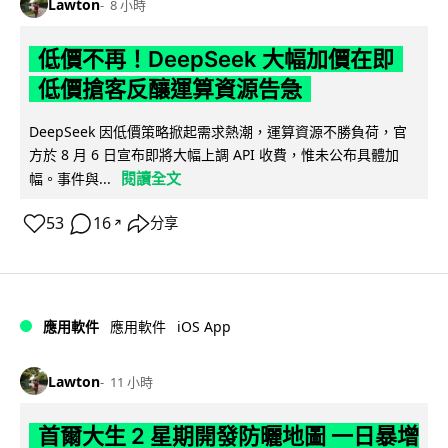
Lawton
8 小時
低價不再！DeepSeek 大幅加價在即
低價搶客反釀運算資源告急
DeepSeek 因低價策略掀起需求熱潮，運算資源不勝負荷，官
方於 8 月 6 日宣布即將大幅上調 API 收費，惟未公布具體加
閱讀全文
幅。事件與...
53
16
分享
↗
iOS App
應用軟件
應用軟件
Lawton
11 小時
首爾大生 2 星期開發防曬地圖 一日暴增