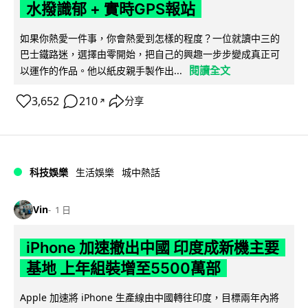
水撥識郁 + 實時GPS報站
如果你熱愛一件事，你會熱愛到怎樣的程度？一位就讀中三的
巴士鐵路迷，選擇由零開始，把自己的興趣一步步變成真正可
閱讀全文
以運作的作品。他以紙皮親手製作出...
3,652
210
分享
↗
科技娛樂
生活娛樂
城中熱話
Vin
1 日
iPhone 加速撤出中國 印度成新機主要
基地 上年組裝增至5500萬部
Apple 加速將 iPhone 生產線由中國轉往印度，目標兩年內將