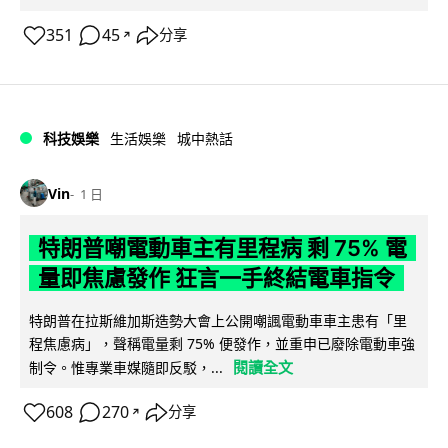
351
45
分享
↗
科技娛樂
生活娛樂
城中熱話
Vin
1 日
特朗普嘲電動車主有里程病 剩 75% 電
量即焦慮發作 狂言一手終結電車指令
特朗普在拉斯維加斯造勢大會上公開嘲諷電動車車主患有「里
程焦慮病」，聲稱電量剩 75% 便發作，並重申已廢除電動車強
閱讀全文
制令。惟專業車媒隨即反駁，...
608
270
分享
↗