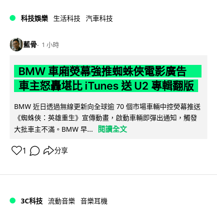
科技娛樂
生活科技
汽車科技
藍骨
1 小時
BMW 車廂熒幕強推蜘蛛俠電影廣告
車主怒轟堪比 iTunes 送 U2 專輯翻版
BMW 近日透過無線更新向全球逾 70 個市場車輛中控熒幕推送
《蜘蛛俠：英雄重生》宣傳動畫，啟動車輛即彈出通知，觸發
閱讀全文
大批車主不滿。BMW 早...
1
分享
3C科技
流動音樂
音樂耳機