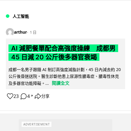
人工智能
arthur
1 日
AI 減肥餐單配合高強度操練 成都男
45 日減 20 公斤後多器官衰竭
成都一名男子跟隨 AI 制訂高強度減脂計劃，45 日內減去約 20
公斤後昏迷送院。醫生診斷他患上尿源性膿毒症、膿毒性休克
閱讀全文
及多器官功能障礙。...
23
4
分享
↗
ADVERTISEMENT