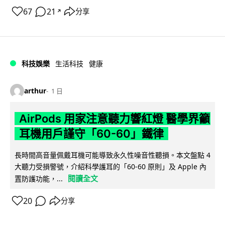
67
21
分享
↗
科技娛樂
生活科技
健康
arthur
1 日
AirPods 用家注意聽力響紅燈 醫學界籲
耳機用戶謹守「60-60」鐵律
長時間高音量佩戴耳機可能導致永久性噪音性聽損。本文盤點 4
大聽力受損警號，介紹科學護耳的「60-60 原則」及 Apple 內
閱讀全文
置防護功能，...
20
分享