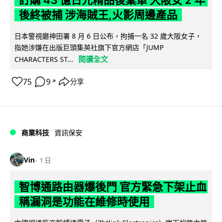
訂購 43 億日元精品後棄單 大阪女 2 年
後終被捕 涉海賊王,火影周邊產品
日本警視廳神田署 8 月 6 日公布，拘捕一名 32 歲大阪女子，
指她涉嫌在出版巨頭集英社旗下官方網店「JUMP
閱讀全文
CHARACTERS ST...
75
9
分享
↗
商業科技
資訊保安
Vin
1 日
智博通路由器爆後門 官方緊急下架止血
稱漏洞是功能在維修時使用