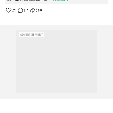
21
1
分享
↗
ADVERTISEMENT