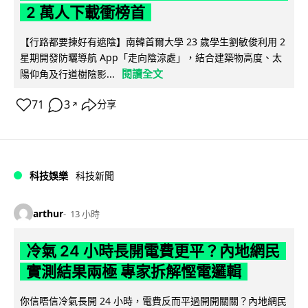
2 萬人下載衝榜首
【行路都要揀好有遮陰】南韓首爾大學 23 歲學生劉敏俊利用 2
星期開發防曬導航 App「走向陰涼處」，結合建築物高度、太
閱讀全文
陽仰角及行道樹陰影...
71
3
分享
↗
科技娛樂
科技新聞
arthur
13 小時
冷氣 24 小時長開電費更平？內地網民
實測結果兩極 專家拆解慳電邏輯
你信唔信冷氣長開 24 小時，電費反而平過開開關關？內地網民