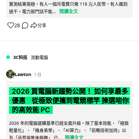
實測結果兩極，有人一個月電費只需 118 元人民幣，有人飆到
閱讀全文
過千。電力部門話不能...
28
分享
3C科技
流動電腦
Lawton
1 日
2026 買電腦新趨勢公開！ 如何享最多
優惠 從極致便攜到電競標竿 揀選啱你
的高效能 PC
2026 年的電腦選購基準已經全面升級。除了基本效能，「極致
輕量化」、「機身美學」、「AI算力」、「前瞻技術加持」以
閱讀全文
及「品質與售後服務」 已...