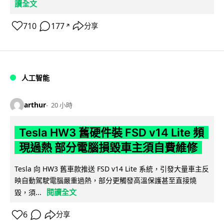
讀全文
710
177
分享
↗
人工智能
arthur
20 小時
Tesla HW3 舊硬件裝 FSD v14 Lite 頻
現過熱 部分電腦損毀車主須自費維修
Tesla 向 HW3 舊車款推送 FSD v14 Lite 系統，引發大量車主反
映自動駕駛電腦嚴重過熱，部分更觸發高溫保護甚至直接燒
閱讀全文
毀，須...
6
分享