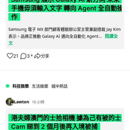
手機毋須輸入文字 轉向 Agent 全自動操
作
Samsung 電子 MX 部門顧客體驗辦公室主管兼副總裁 Jay Kim
閱讀全
表示，品牌正推動 Galaxy AI 邁向全自動化 Agent...
文
21
3
分享
↗
科技娛樂
生活娛樂
城中熱話
Lawton
16 小時
港夫婦澳門的士拾相機 據為己有被的士
Cam 睇到 2 個月後再入境被捕