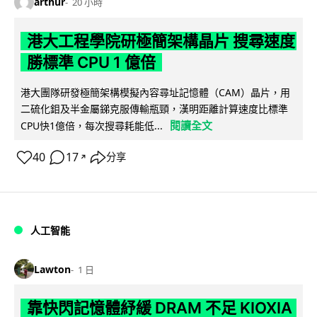
arthur
20 小時
港大工程學院研極簡架構晶片 搜尋速度
勝標準 CPU 1 億倍
港大團隊研發極簡架構模擬內容尋址記憶體（CAM）晶片，用
二硫化鉬及半金屬銻克服傳輸瓶頸，漢明距離計算速度比標準
閱讀全文
CPU快1億倍，每次搜尋耗能低...
40
17
分享
↗
人工智能
Lawton
1 日
靠快閃記憶體紓緩 DRAM 不足 KIOXIA