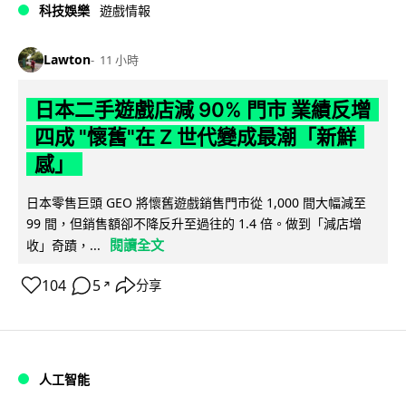
科技娛樂
遊戲情報
Lawton
11 小時
日本二手遊戲店減 90% 門市 業績反增
四成 "懷舊"在 Z 世代變成最潮「新鮮
感」
日本零售巨頭 GEO 將懷舊遊戲銷售門市從 1,000 間大幅減至
99 間，但銷售額卻不降反升至過往的 1.4 倍。做到「減店增
閱讀全文
收」奇蹟，...
104
5
分享
↗
人工智能