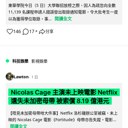
東華學院今日（5 日）大學聯招放榜之際，因人為疏忽向全數
11,139 名課程申請人錯誤發出取錄通知電郵，令大批考生一度
閱讀全文
以為獲得學位取錄，事...
146
17
分享
↗
科技娛樂
影視娛樂
Lawton
1 日
Nicolas Cage 主演未上映電影 Netflix
遺失未加密母帶 被索償 8.19 億港元
【唔見未加密母帶咁大件事】Netflix 洛杉磯辦公室被竊，未上
映的 Nicolas Cage 電影《Fortitude》母帶亦告失蹤。電影...
閱讀全文