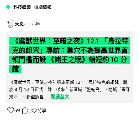
科技娛樂
遊戲情報
天恩
11 小時
《魔獸世界：至暗之夜》12.1 「烏拉特
克的詛咒」專訪：巢穴不為提高世界首
領門檻而設 《諸王之眠》縮短約 10 分
鐘
《魔獸世界：至暗之夜》版本更新 12.1「烏拉特克的詛咒」將
於 8 月 13 日正式上線，帶來全新區域「盤蛇島」、地城「毒牙
閱讀全文
祭壇」、新型態世...
69
分享