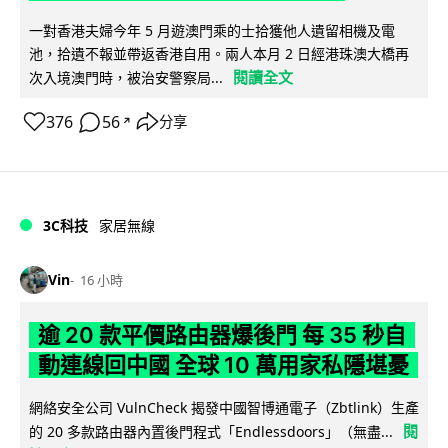
一對香港夫婦今年 5 月遊澳門乘的士拾獲他人遺留相機及電
池，拾遺不報並帶返香港自用。兩人本月 2 日經港珠澳大橋再
閱讀全文
次入境澳門時，被治安警察局...
376
56
分享
↗
3C科技
家居無線
Vin
16 小時
逾 20 款平價路由器爆後門 每 35 秒自
動連線回中國 全球 10 萬用家私隱堪憂
網絡安全公司 VulnCheck 揭發中國智博通電子（Zbtlink）生產
閱
的 20 多款路由器內置後門程式「Endlessdoors」（無盡...