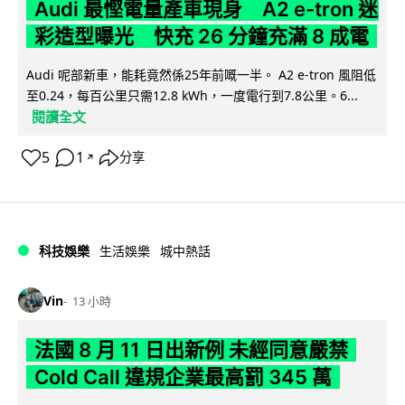
Audi 最慳電量產車現身 A2 e-tron 迷
彩造型曝光 快充 26 分鐘充滿 8 成電
Audi 呢部新車，能耗竟然係25年前嘅一半。 A2 e-tron 風阻低
至0.24，每百公里只需12.8 kWh，一度電行到7.8公里。6...
閱讀全文
5
1
分享
↗
科技娛樂
生活娛樂
城中熱話
Vin
13 小時
法國 8 月 11 日出新例 未經同意嚴禁
Cold Call 違規企業最高罰 345 萬