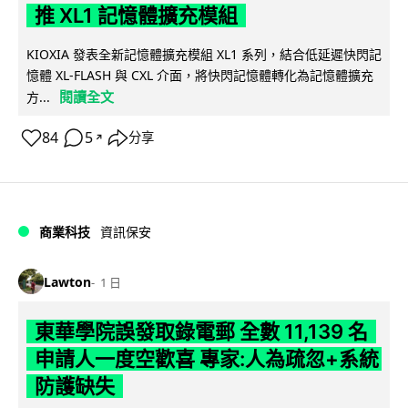
推 XL1 記憶體擴充模組
KIOXIA 發表全新記憶體擴充模組 XL1 系列，結合低延遲快閃記
憶體 XL-FLASH 與 CXL 介面，將快閃記憶體轉化為記憶體擴充
閱讀全文
方...
84
5
分享
↗
商業科技
資訊保安
Lawton
1 日
東華學院誤發取錄電郵 全數 11,139 名
申請人一度空歡喜 專家:人為疏忽+系統
防護缺失