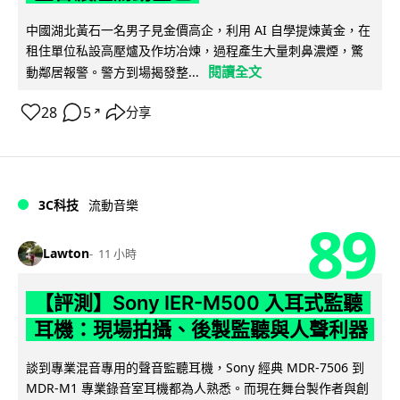
中國湖北黃石一名男子見金價高企，利用 AI 自學提煉黃金，在
租住單位私設高壓爐及作坊冶煉，過程產生大量刺鼻濃煙，驚
閱讀全文
動鄰居報警。警方到場揭發整...
28
5
分享
↗
3C科技
流動音樂
89
Lawton
11 小時
【評測】Sony IER-M500 入耳式監聽
耳機：現場拍攝、後製監聽與人聲利器
談到專業混音專用的聲音監聽耳機，Sony 經典 MDR-7506 到
MDR-M1 專業錄音室耳機都為人熟悉。而現在舞台製作者與創