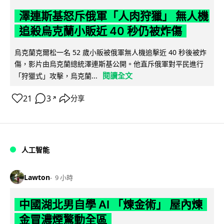
澤連斯基怒斥俄軍「人肉狩獵」 無人機
追殺烏克蘭小販近 40 秒仍被炸傷
烏克蘭克爾松一名 52 歲小販被俄軍無人機追擊近 40 秒後被炸
傷，影片由烏克蘭總統澤連斯基公開。他直斥俄軍對平民進行
閱讀全文
「狩獵式」攻擊，烏克蘭...
21
3
分享
↗
人工智能
Lawton
9 小時
中國湖北男自學 AI 「煉金術」 屋內煉
金冒濃煙驚動全區