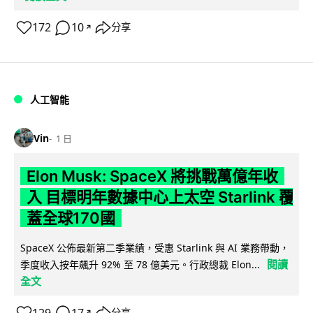
172
10
分享
↗
人工智能
Vin
1 日
Elon Musk: SpaceX 將挑戰萬億年收
入 目標明年數據中心上太空 Starlink 覆
蓋全球170國
SpaceX 公佈最新第二季業績，受惠 Starlink 與 AI 業務帶動，
閱讀
季度收入按年飆升 92% 至 78 億美元。行政總裁 Elon...
全文
129
17
分享
↗