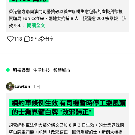
香港警方聯同澳門司警搗破以養生咖啡生意包裝的虛擬貨幣投
資騙局 Fun Coffee，兩地共拘捕 8 人，接獲逾 200 宗舉報，涉
閱讀全文
款 9,4...
118
9
分享
↗
科技娛樂
生活科技
智慧城市
Lawton
1 日
網約車條例生效 有司機暫時停工避風頭
的士業界籲白牌 "改邪歸正"
規管網約車法例大部分條文已於 8 月 3 日生效，的士業界就期
望白牌車司機，能夠「改邪歸正」回流駕駛的士。新例大幅提