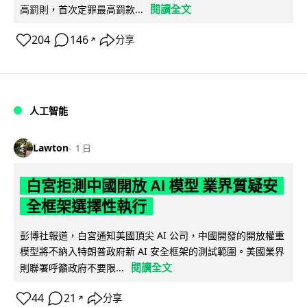
閱讀全文
高罰則，首次定罪最高罰款...
204
146
分享
↗
人工智能
Lawton
1 日
白宮拒測中國開放 AI 模型 業界質疑安
全框架選擇性執行
彭博社報道，白宮通知美國頂尖 AI 公司，中國開發的開放權重
模型將不納入特朗普政府新 AI 安全框架的測試範圍。美國業界
閱讀全文
則聯署呼籲政府不要限...
44
21
分享
↗