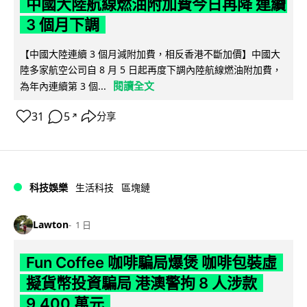
中國大陸航線燃油附加費今日再降 連續
3 個月下調
【中國大陸連續 3 個月減附加費，相反香港不斷加價】中國大
陸多家航空公司自 8 月 5 日起再度下調內陸航線燃油附加費，
閱讀全文
為年內連續第 3 個...
31
5
分享
↗
科技娛樂
生活科技
區塊鏈
Lawton
1 日
Fun Coffee 咖啡騙局爆煲 咖啡包裝虛
擬貨幣投資騙局 港澳警拘 8 人涉款
9,400 萬元