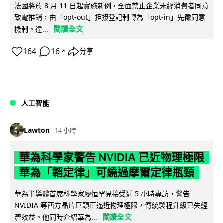
法國將於 8 月 11 日起實施新例，全面禁止企業未經消費者同意
致電推銷，由「opt-out」拒接登記制轉為「opt-in」先徵同意
閱讀全文
機制。違...
164
16
分享
↗
人工智能
Lawton
14 小時
華為科學家警告 NVIDIA 已近物理極限
華為「韜定律」可繞過摩爾定律瓶頸
華為半導體首席科學家廖恒罕見接受近 5 小時專訪，警告
NVIDIA 等西方晶片巨頭正逼近物理極限，傳統製程升級已失經
閱讀全文
濟效益。他同時介紹華為...