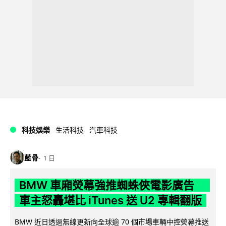
科技娛樂
生活科技
汽車科技
藍骨
1 日
BMW 車廂熒幕強推蜘蛛俠電影廣告
車主怒轟堪比 iTunes 送 U2 專輯翻版
BMW 近日透過無線更新向全球逾 70 個市場車輛中控熒幕推送