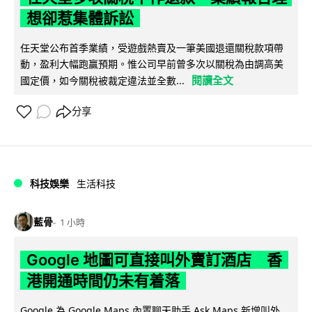
想卻惹集體訴訟
任天堂公布首季業績，受遊戲熱賣及一筆美國退還關稅款項帶
動，盈利大幅跑贏預期。惟公司早前曾多次以關稅為由調高美
閱讀全文
國定價，如今關稅被裁定違法並全數...
分享
科技娛樂
生活科技
藍骨
1 小時
Google 地圖可直接叫外賣訂酒店 香
港開通時間仍未有着落
Google 為 Google Maps 內置聊天助手 Ask Maps 新增叫外