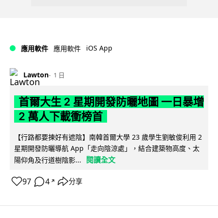
iOS App
應用軟件
應用軟件
Lawton
1 日
首爾大生 2 星期開發防曬地圖 一日暴增
2 萬人下載衝榜首
【行路都要揀好有遮陰】南韓首爾大學 23 歲學生劉敏俊利用 2
星期開發防曬導航 App「走向陰涼處」，結合建築物高度、太
閱讀全文
陽仰角及行道樹陰影...
97
4
分享
↗