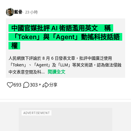
藍骨
23 小時
中國官媒批評 AI 術語濫用英文 稱
「Token」與「Agent」動搖科技話語
權
人民網旗下評論於 8 月 6 日發表文章，批評中國廣泛使用
「Token」、「Agent」及「LLM」等英文術語，認為做法侵蝕
閱讀全文
中文表意空間及科...
693
303
分享
↗
ADVERTISEMENT