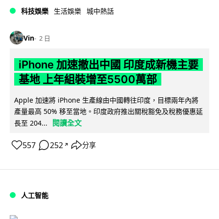
科技娛樂
生活娛樂
城中熱話
Vin
2 日
iPhone 加速撤出中國 印度成新機主要
基地 上年組裝增至5500萬部
Apple 加速將 iPhone 生產線由中國轉往印度，目標兩年內將
產量最高 50% 移至當地。印度政府推出關稅豁免及稅務優惠延
閱讀全文
長至 204...
557
252
分享
↗
人工智能