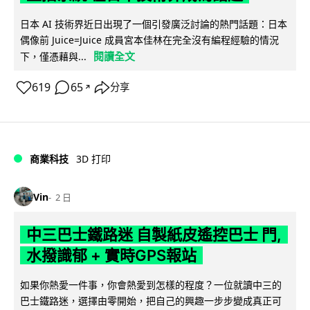
日本 AI 技術界近日出現了一個引發廣泛討論的熱門話題：日本
偶像前 Juice=Juice 成員宮本佳林在完全沒有編程經驗的情況
閱讀全文
下，僅憑藉與...
619
65
分享
↗
商業科技
3D 打印
Vin
2 日
中三巴士鐵路迷 自製紙皮遙控巴士 門,
水撥識郁 + 實時GPS報站
如果你熱愛一件事，你會熱愛到怎樣的程度？一位就讀中三的
巴士鐵路迷，選擇由零開始，把自己的興趣一步步變成真正可