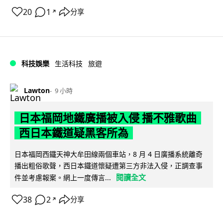
20
1
分享
↗
科技娛樂
生活科技
旅遊
Lawton
9 小時
日本福岡地鐵廣播被入侵 播不雅歌曲
西日本鐵道疑黑客所為
日本福岡西鐵天神大牟田線兩個車站，8 月 4 日廣播系統離奇
播出粗俗歌聲，西日本鐵道懷疑遭第三方非法入侵，正調查事
閱讀全文
件並考慮報案。網上一度傳言...
38
2
分享
↗