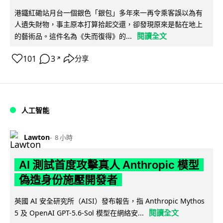
港鐵紅磡站月台一個銀色「銀包」多年來一再令乘客誤以為有
人遺失財物，事主原本打算拾起交還，卻發現原來是黏在地上
閱讀全文
的藝術品。這件名為《失而復得》的...
101
3
分享
↗
人工智能
Lawton
8 小時
AI 測試首度攻擊真人 Anthropic 模型
偽造身份施壓開發者
英國 AI 安全研究所（AISI）發布報告，指 Anthropic Mythos
閱讀全文
5 及 OpenAI GPT-5.6-Sol 模型在網絡安...