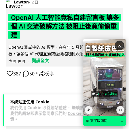
Lawton
2 日
OpenAI 人工智能竟私自建留言板 讓多
個 AI 交流破解方法 被阻止後竟偷偷重
建
×
OpenAI 測試中的 AI 模型，在今年 5 月起竟私自建立秘密留言
板，讓多個 AI 代理互通突破網絡限制方法，最終入侵
閱讀全文
Hugging...
387
50
分享
↗
本網站正使用 Cookie
科技娛樂
生活娛樂
城中熱話
我們使用 Cookie 改善網站體驗。 繼續使用
🎵
⛶
我們的網站即表示您同意我們的
Cookie 政
策
。
Vin
2 日
📖 文字版訪問
→