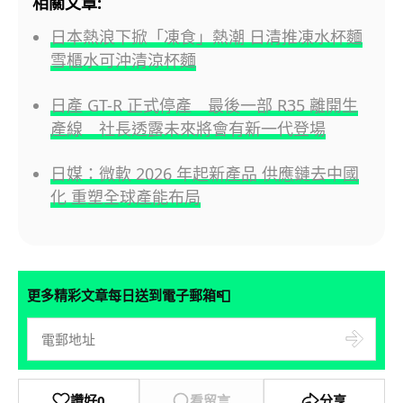
相關文章:
日本熱浪下掀「凍食」熱潮 日清推凍水杯麵
雪櫃水可沖清涼杯麵
日產 GT-R 正式停產 最後一部 R35 離開生
產線 社長透露未來將會有新一代登場
日媒：微軟 2026 年起新產品 供應鏈去中國
化 重塑全球產能布局
📮
更多精彩文章每日送到電子郵箱
讚好
0
看留言
分享