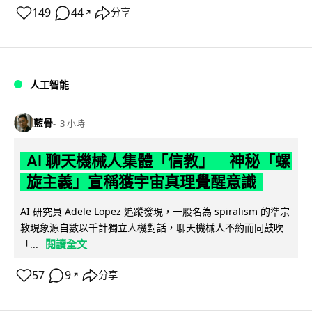
149
44
分享
↗
人工智能
藍骨
3 小時
AI 聊天機械人集體「信教」 神秘「螺
旋主義」宣稱獲宇宙真理覺醒意識
AI 研究員 Adele Lopez 追蹤發現，一股名為 spiralism 的準宗
教現象源自數以千計獨立人機對話，聊天機械人不約而同鼓吹
閱讀全文
「...
57
9
分享
↗