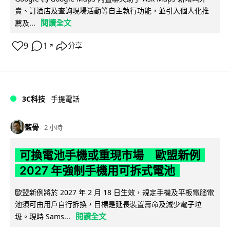
賣、訂酒店及查詢現場活動等自主執行功能，並引入個人化推
閱讀全文
薦及...
9
1
分享
↗
3C科技
手提電話
藍骨
2 小時
可換電池手機或重現市場 歐盟新例
2027 年強制手機用可拆式電池
歐盟新例將於 2027 年 2 月 18 日生效，規定手機及平板電腦電
池須可由用戶自行拆換，目標是延長裝置壽命及減少電子垃
閱讀全文
圾。現時 Sams...