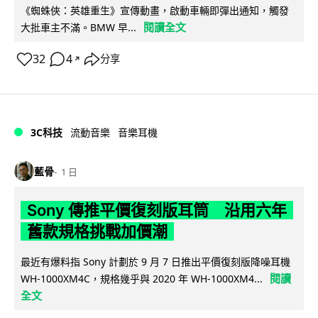
《蜘蛛俠：英雄重生》宣傳動畫，啟動車輛即彈出通知，觸發
閱讀全文
大批車主不滿。BMW 早...
32
4
分享
↗
3C科技
流動音樂
音樂耳機
藍骨
1 日
Sony 傳推平價復刻版耳筒 沿用六年
舊款規格挑戰加價潮
最近有爆料指 Sony 計劃於 9 月 7 日推出平價復刻版降噪耳機
閱讀
WH-1000XM4C，規格幾乎與 2020 年 WH-1000XM4...
全文