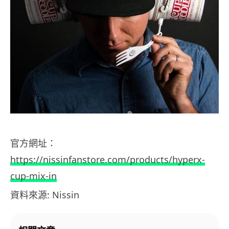
官方網址：
https://nissinfanstore.com/products/hyperx-
cup-mix-in
資料來源: Nissin