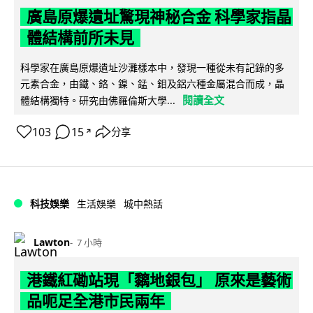
廣島原爆遺址驚現神秘合金 科學家指晶
體結構前所未見
科學家在廣島原爆遺址沙灘樣本中，發現一種從未有記錄的多
元素合金，由鐵、鉻、鎳、錳、鉬及鋁六種金屬混合而成，晶
閱讀全文
體結構獨特。研究由佛羅倫斯大學...
103
15
分享
↗
科技娛樂
生活娛樂
城中熱話
Lawton
7 小時
港鐵紅磡站現「黐地銀包」 原來是藝術
品呃足全港市民兩年