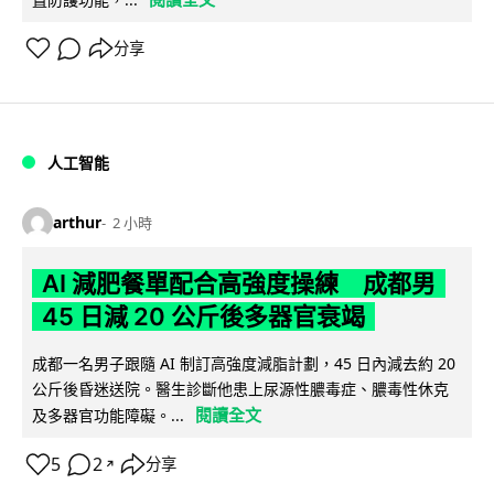
分享
人工智能
arthur
2 小時
AI 減肥餐單配合高強度操練 成都男
45 日減 20 公斤後多器官衰竭
成都一名男子跟隨 AI 制訂高強度減脂計劃，45 日內減去約 20
公斤後昏迷送院。醫生診斷他患上尿源性膿毒症、膿毒性休克
閱讀全文
及多器官功能障礙。...
5
2
分享
↗