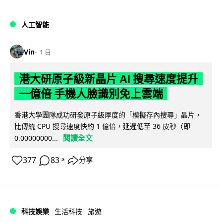
人工智能
Vin
1 日
港大研原子級新晶片 AI 搜尋速度提升
一億倍 手機人臉識別免上雲端
香港大學團隊成功研發原子級厚度的「模擬存內搜尋」晶片，
比傳統 CPU 搜尋速度快約 1 億倍，延遲低至 36 皮秒（即
閱讀全文
0.00000000...
377
83
分享
↗
科技娛樂
生活科技
旅遊