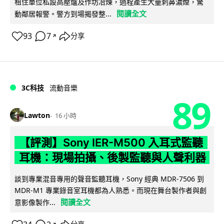
租住單位私設高壓爐及作坊冶煉，過程產生大量刺鼻濃煙，驚
閱讀全文
動鄰居報警。警方到場揭發整...
93
7
分享
↗
3C科技
流動音樂
89
Lawton
16 小時
【評測】Sony IER-M500 入耳式監聽
耳機：現場拍攝、後製監聽與人聲利器
談到專業混音專用的聲音監聽耳機，Sony 經典 MDR-7506 到
MDR-M1 專業錄音室耳機都為人熟悉。而現在舞台製作者與創
閱讀全文
意影像製作...