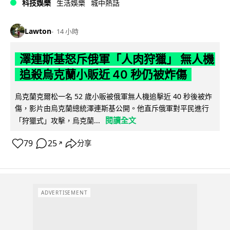
科技娛樂
生活娛樂
城中熱話
Lawton
14 小時
澤連斯基怒斥俄軍「人肉狩獵」 無人機
追殺烏克蘭小販近 40 秒仍被炸傷
烏克蘭克爾松一名 52 歲小販被俄軍無人機追擊近 40 秒後被炸
傷，影片由烏克蘭總統澤連斯基公開。他直斥俄軍對平民進行
閱讀全文
「狩獵式」攻擊，烏克蘭...
79
25
分享
↗
ADVERTISEMENT