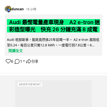
duncan
18 小時
Audi 最慳電量產車現身 A2 e-tron 迷
彩造型曝光 快充 26 分鐘充滿 8 成電
Audi 呢部新車，能耗竟然係25年前嘅一半。 A2 e-tron 風阻低
至0.24，每百公里只需12.8 kWh，一度電行到7.8公里。6...
閱讀全文
6
1
分享
↗
ADVERTISEMENT