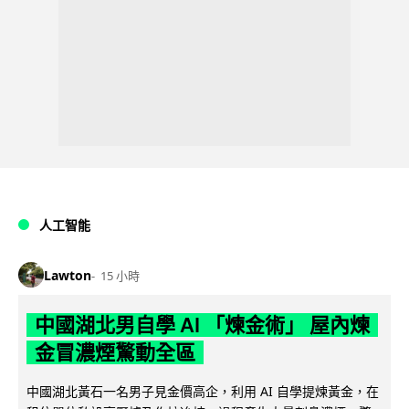
人工智能
Lawton
15 小時
中國湖北男自學 AI 「煉金術」 屋內煉
金冒濃煙驚動全區
中國湖北黃石一名男子見金價高企，利用 AI 自學提煉黃金，在