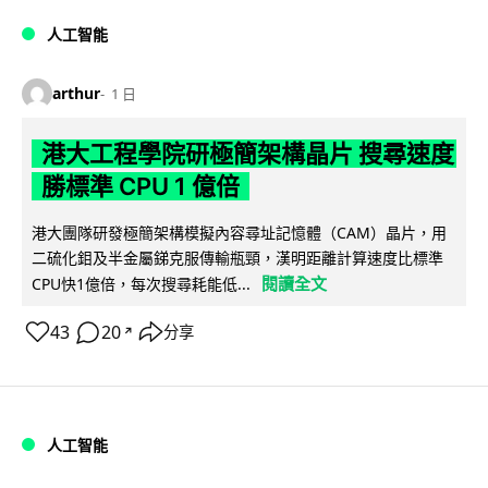
人工智能
arthur
1 日
港大工程學院研極簡架構晶片 搜尋速度
勝標準 CPU 1 億倍
港大團隊研發極簡架構模擬內容尋址記憶體（CAM）晶片，用
二硫化鉬及半金屬銻克服傳輸瓶頸，漢明距離計算速度比標準
閱讀全文
CPU快1億倍，每次搜尋耗能低...
43
20
分享
↗
人工智能