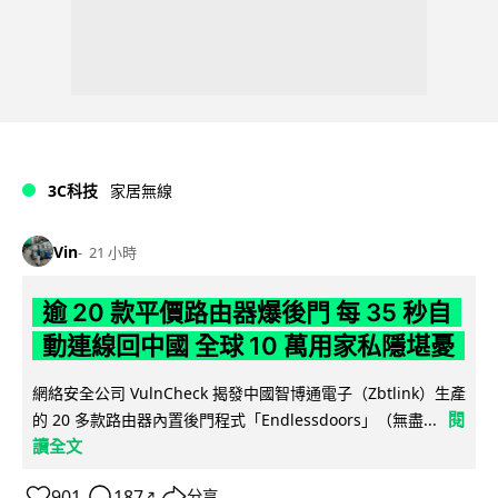
3C科技
家居無線
Vin
21 小時
逾 20 款平價路由器爆後門 每 35 秒自
動連線回中國 全球 10 萬用家私隱堪憂
網絡安全公司 VulnCheck 揭發中國智博通電子（Zbtlink）生產
閱
的 20 多款路由器內置後門程式「Endlessdoors」（無盡...
讀全文
901
187
分享
↗