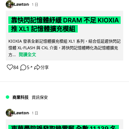
Lawton
1 日
靠快閃記憶體紓緩 DRAM 不足 KIOXIA
推 XL1 記憶體擴充模組
KIOXIA 發表全新記憶體擴充模組 XL1 系列，結合低延遲快閃記
憶體 XL-FLASH 與 CXL 介面，將快閃記憶體轉化為記憶體擴充
閱讀全文
方...
84
5
分享
↗
商業科技
資訊保安
Lawton
1 日
東華學院誤發取錄電郵 全數 11,139 名