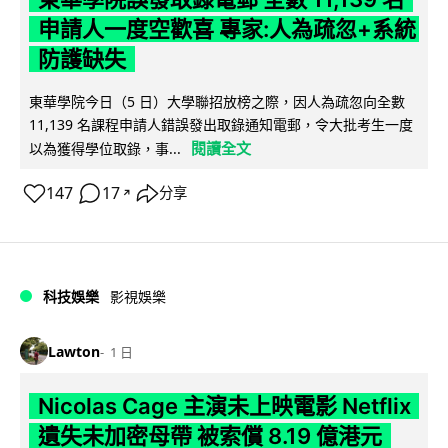
申請人一度空歡喜 專家:人為疏忽+系統
防護缺失
東華學院今日（5 日）大學聯招放榜之際，因人為疏忽向全數
11,139 名課程申請人錯誤發出取錄通知電郵，令大批考生一度
閱讀全文
以為獲得學位取錄，事...
147
17
分享
↗
科技娛樂
影視娛樂
Lawton
1 日
Nicolas Cage 主演未上映電影 Netflix
遺失未加密母帶 被索償 8.19 億港元