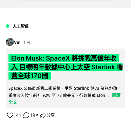
人工智能
Vin
1 日
Elon Musk: SpaceX 將挑戰萬億年收
入 目標明年數據中心上太空 Starlink 覆
蓋全球170國
SpaceX 公佈最新第二季業績，受惠 Starlink 與 AI 業務帶動，
閱讀
季度收入按年飆升 92% 至 78 億美元。行政總裁 Elon...
全文
141
19
分享
↗