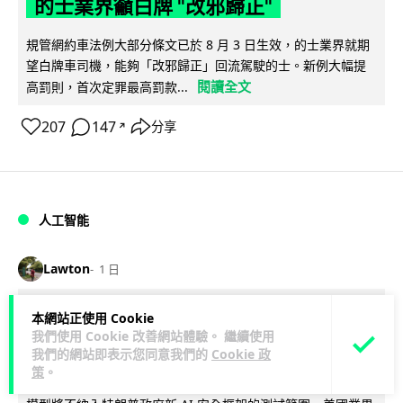
的士業界籲白牌 "改邪歸正"
規管網約車法例大部分條文已於 8 月 3 日生效，的士業界就期
望白牌車司機，能夠「改邪歸正」回流駕駛的士。新例大幅提
閱讀全文
高罰則，首次定罪最高罰款...
207
147
分享
↗
人工智能
Lawton
1 日
白宮拒測中國開放 AI 模型 業界質疑安
本網站正使用 Cookie
我們使用 Cookie 改善網站體驗。 繼續使用
全框架選擇性執行
我們的網站即表示您同意我們的
Cookie 政
策
。
彭博社報道，白宮通知美國頂尖 AI 公司，中國開發的開放權重