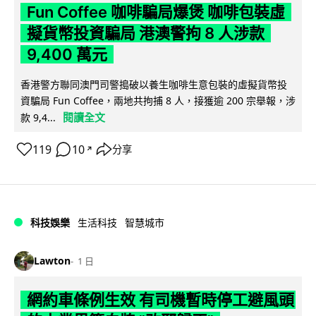
Fun Coffee 咖啡騙局爆煲 咖啡包裝虛
擬貨幣投資騙局 港澳警拘 8 人涉款
9,400 萬元
香港警方聯同澳門司警搗破以養生咖啡生意包裝的虛擬貨幣投
資騙局 Fun Coffee，兩地共拘捕 8 人，接獲逾 200 宗舉報，涉
閱讀全文
款 9,4...
119
10
分享
↗
科技娛樂
生活科技
智慧城市
Lawton
1 日
網約車條例生效 有司機暫時停工避風頭