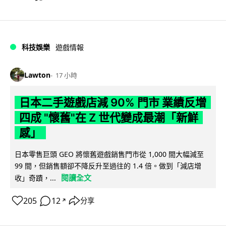
科技娛樂
遊戲情報
Lawton
17 小時
日本二手遊戲店減 90% 門市 業績反增
四成 "懷舊"在 Z 世代變成最潮「新鮮
感」
日本零售巨頭 GEO 將懷舊遊戲銷售門市從 1,000 間大幅減至
99 間，但銷售額卻不降反升至過往的 1.4 倍。做到「減店增
閱讀全文
收」奇蹟，...
205
12
分享
↗