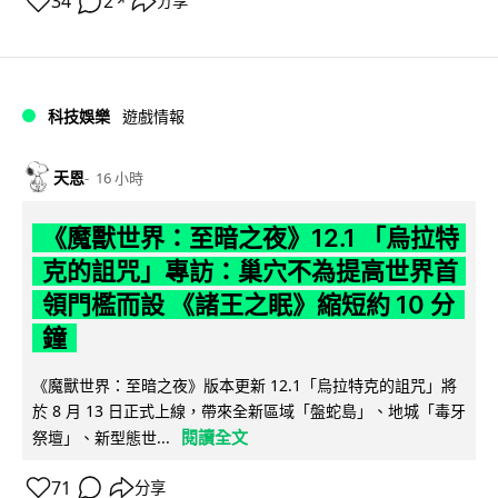
34
2
分享
↗
科技娛樂
遊戲情報
天恩
16 小時
《魔獸世界：至暗之夜》12.1 「烏拉特
克的詛咒」專訪：巢穴不為提高世界首
領門檻而設 《諸王之眠》縮短約 10 分
鐘
《魔獸世界：至暗之夜》版本更新 12.1「烏拉特克的詛咒」將
於 8 月 13 日正式上線，帶來全新區域「盤蛇島」、地城「毒牙
閱讀全文
祭壇」、新型態世...
71
分享