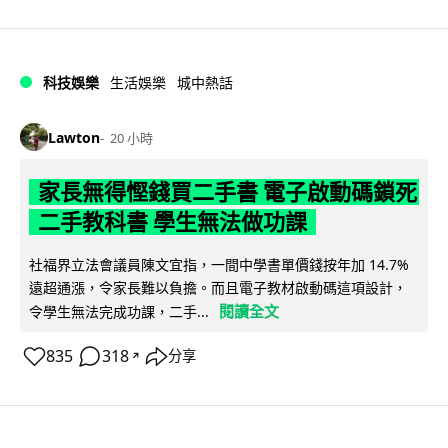
科技娛樂
生活娛樂
城中熱話
Lawton
20 小時
家長無得慳錢買二手書 電子啟動碼鎖死
二手教科書 學生無法做功課
社福界立法會議員陳文宜指，一間中學書單價錢按年加 14.7%
遠超通漲，令家長難以負擔。而且電子教材啟動碼這項設計，
閱讀全文
令學生無法完成功課，二手...
835
318
分享
↗