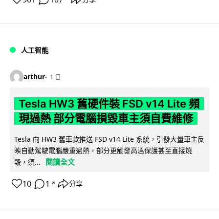
人工智能
arthur
1 日
Tesla HW3 舊硬件裝 FSD v14 Lite 頻
現過熱 部分電腦損毀車主須自費維修
Tesla 向 HW3 舊車款推送 FSD v14 Lite 系統，引發大量車主反
映自動駕駛電腦嚴重過熱，部分更觸發高溫保護甚至直接燒
閱讀全文
毀，須...
10
1
分享
↗