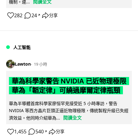
閱讀全文
機制。違...
282
24
分享
↗
人工智能
Lawton
19 小時
華為科學家警告 NVIDIA 已近物理極限
華為「韜定律」可繞過摩爾定律瓶頸
華為半導體首席科學家廖恒罕見接受近 5 小時專訪，警告
NVIDIA 等西方晶片巨頭正逼近物理極限，傳統製程升級已失經
閱讀全文
濟效益。他同時介紹華為...
1,455
540
分享
↗