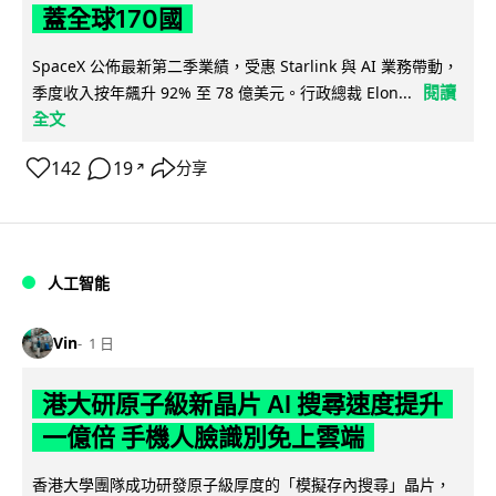
蓋全球170國
SpaceX 公佈最新第二季業績，受惠 Starlink 與 AI 業務帶動，
閱讀
季度收入按年飆升 92% 至 78 億美元。行政總裁 Elon...
全文
142
19
分享
↗
人工智能
Vin
1 日
港大研原子級新晶片 AI 搜尋速度提升
一億倍 手機人臉識別免上雲端
香港大學團隊成功研發原子級厚度的「模擬存內搜尋」晶片，