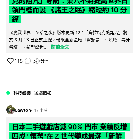
克的詛咒」專訪：巢穴不為提高世界首
領門檻而設 《諸王之眠》縮短約 10 分
鐘
《魔獸世界：至暗之夜》版本更新 12.1「烏拉特克的詛咒」將
於 8 月 13 日正式上線，帶來全新區域「盤蛇島」、地城「毒牙
閱讀全文
祭壇」、新型態世...
115
分享
科技娛樂
遊戲情報
Lawton
17 小時
日本二手遊戲店減 90% 門市 業績反增
四成 "懷舊"在 Z 世代變成最潮「新鮮