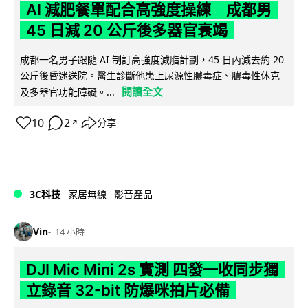
AI 減肥餐單配合高強度操練 成都男
45 日減 20 公斤後多器官衰竭
成都一名男子跟隨 AI 制訂高強度減脂計劃，45 日內減去約 20
公斤後昏迷送院。醫生診斷他患上尿源性膿毒症、膿毒性休克
閱讀全文
及多器官功能障礙。...
10
2
分享
↗
3C科技
家居無線
影音產品
Vin
14 小時
DJI Mic Mini 2s 實測 四發一收同步獨
立錄音 32-bit 防爆咪拍片必備