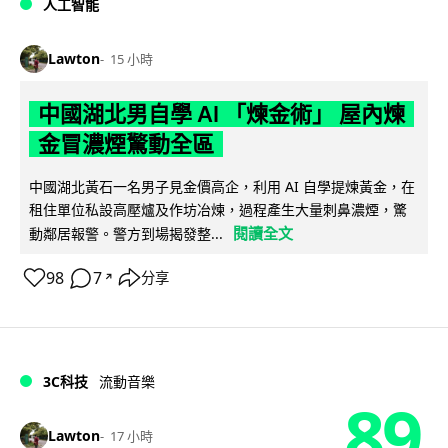
人工智能
Lawton
15 小時
中國湖北男自學 AI 「煉金術」 屋內煉
金冒濃煙驚動全區
中國湖北黃石一名男子見金價高企，利用 AI 自學提煉黃金，在
租住單位私設高壓爐及作坊冶煉，過程產生大量刺鼻濃煙，驚
閱讀全文
動鄰居報警。警方到場揭發整...
98
7
分享
↗
3C科技
流動音樂
89
Lawton
17 小時