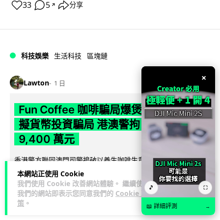
33
5
分享
↗
科技娛樂
生活科技
區塊鏈
×
Lawton
1 日
Fun Coffee 咖啡騙局爆煲 咖啡包裝虛
擬貨幣投資騙局 港澳警拘 8 人涉款
9,400 萬元
香港警方聯同澳門司警搗破以養生咖啡生意包裝的虛擬貨幣投
資騙局 Fun Coffee，兩地共拘捕 8 人，接獲逾 200 宗舉報，涉
本網站正使用 Cookie
閱讀全文
款 9,4...
我們使用 Cookie 改善網站體驗。 繼續使用
🎵
⛶
我們的網站即表示您同意我們的
Cookie 政
策
。
119
10
分享
↗
📖 詳細評測
→