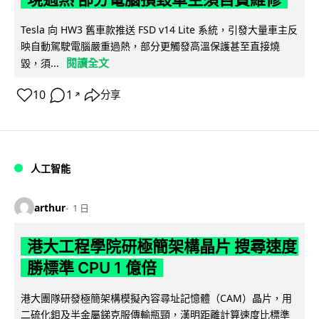
Tesla 向 HW3 舊車款推送 FSD v14 Lite 系統，引發大量車主反
映自動駕駛電腦嚴重過熱，部分更觸發高溫保護甚至直接燒
閱讀全文
毀，須...
10
1
分享
↗
人工智能
arthur
1 日
港大工程學院研極簡架構晶片 搜尋速度
勝標準 CPU 1 億倍
港大團隊研發極簡架構模擬內容尋址記憶體（CAM）晶片，用
二硫化鉬及半金屬銻克服傳輸瓶頸，漢明距離計算速度比標準