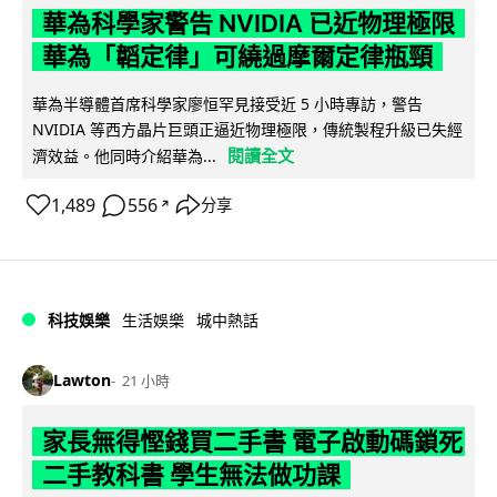
華為科學家警告 NVIDIA 已近物理極限
華為「韜定律」可繞過摩爾定律瓶頸
華為半導體首席科學家廖恒罕見接受近 5 小時專訪，警告
NVIDIA 等西方晶片巨頭正逼近物理極限，傳統製程升級已失經
閱讀全文
濟效益。他同時介紹華為...
1,489
556
分享
↗
科技娛樂
生活娛樂
城中熱話
Lawton
21 小時
家長無得慳錢買二手書 電子啟動碼鎖死
二手教科書 學生無法做功課