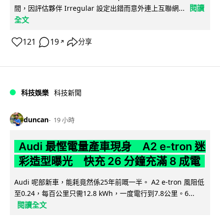
閱讀
間，因評估夥伴 Irregular 設定出錯而意外連上互聯網...
全文
121
19
分享
↗
科技娛樂
科技新聞
duncan
19 小時
Audi 最慳電量產車現身 A2 e-tron 迷
彩造型曝光 快充 26 分鐘充滿 8 成電
Audi 呢部新車，能耗竟然係25年前嘅一半。 A2 e-tron 風阻低
至0.24，每百公里只需12.8 kWh，一度電行到7.8公里。6...
閱讀全文