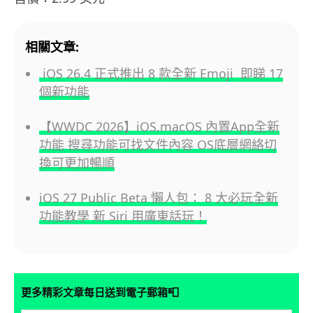
相關文章:
iOS 26.4 正式推出 8 款全新 Emoji 即睇 17
個新功能
【WWDC 2026】iOS,macOS 內置App全新
功能 搜尋功能可找文件內容 OS底層網絡切
換可更加暢順
iOS 27 Public Beta 懶人包： 8 大必玩全新
功能教學 新 Siri 用廣東話玩！
📮
更多精彩文章每日送到電子郵箱