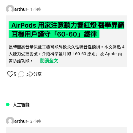
arthur
1 小時
AirPods 用家注意聽力響紅燈 醫學界籲
耳機用戶謹守「60-60」鐵律
長時間高音量佩戴耳機可能導致永久性噪音性聽損。本文盤點 4
大聽力受損警號，介紹科學護耳的「60-60 原則」及 Apple 內
閱讀全文
置防護功能，...
5
分享
人工智能
arthur
2 小時