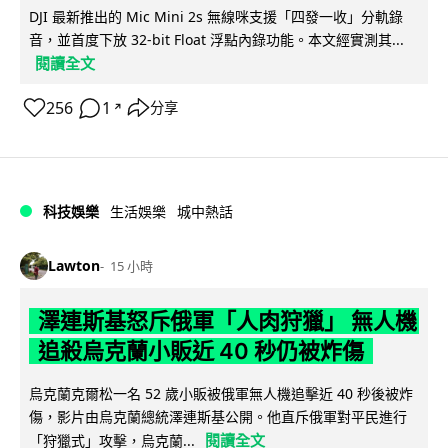
DJI 最新推出的 Mic Mini 2s 無線咪支援「四發一收」分軌錄
音，並首度下放 32-bit Float 浮點內錄功能。本文經實測其...
閱讀全文
256
1
分享
↗
科技娛樂
生活娛樂
城中熱話
Lawton
15 小時
澤連斯基怒斥俄軍「人肉狩獵」 無人機
追殺烏克蘭小販近 40 秒仍被炸傷
烏克蘭克爾松一名 52 歲小販被俄軍無人機追擊近 40 秒後被炸
傷，影片由烏克蘭總統澤連斯基公開。他直斥俄軍對平民進行
閱讀全文
「狩獵式」攻擊，烏克蘭...