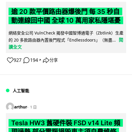
逾 20 款平價路由器爆後門 每 35 秒自
動連線回中國 全球 10 萬用家私隱堪憂
網絡安全公司 VulnCheck 揭發中國智博通電子（Zbtlink）生產
閱
的 20 多款路由器內置後門程式「Endlessdoors」（無盡...
讀全文
927
194
分享
↗
人工智能
arthur
1 日
Tesla HW3 舊硬件裝 FSD v14 Lite 頻
現過熱 部分電腦損毀車主須自費維修