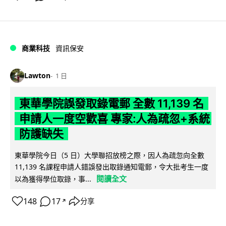
商業科技
資訊保安
Lawton
1 日
東華學院誤發取錄電郵 全數 11,139 名
申請人一度空歡喜 專家:人為疏忽+系統
防護缺失
東華學院今日（5 日）大學聯招放榜之際，因人為疏忽向全數
11,139 名課程申請人錯誤發出取錄通知電郵，令大批考生一度
閱讀全文
以為獲得學位取錄，事...
148
17
分享
↗