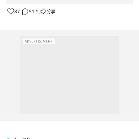
87
51
分享
↗
ADVERTISEMENT