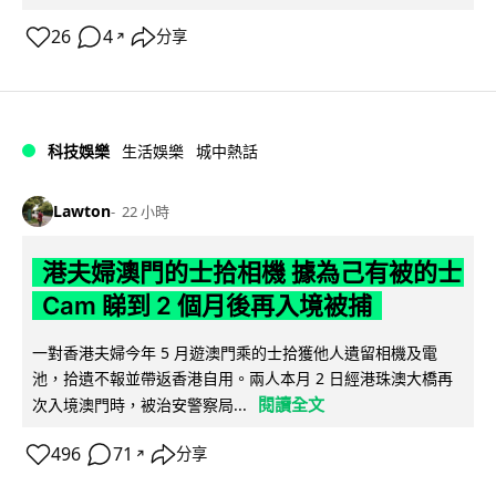
26
4
分享
↗
科技娛樂
生活娛樂
城中熱話
Lawton
22 小時
港夫婦澳門的士拾相機 據為己有被的士
Cam 睇到 2 個月後再入境被捕
一對香港夫婦今年 5 月遊澳門乘的士拾獲他人遺留相機及電
池，拾遺不報並帶返香港自用。兩人本月 2 日經港珠澳大橋再
閱讀全文
次入境澳門時，被治安警察局...
496
71
分享
↗