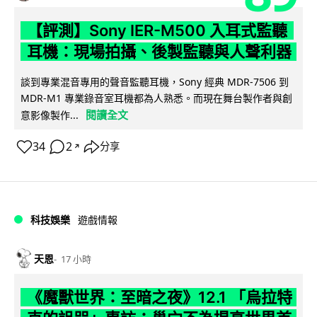
【評測】Sony IER-M500 入耳式監聽
耳機：現場拍攝、後製監聽與人聲利器
談到專業混音專用的聲音監聽耳機，Sony 經典 MDR-7506 到
MDR-M1 專業錄音室耳機都為人熟悉。而現在舞台製作者與創
閱讀全文
意影像製作...
34
2
分享
↗
科技娛樂
遊戲情報
天恩
17 小時
《魔獸世界：至暗之夜》12.1 「烏拉特