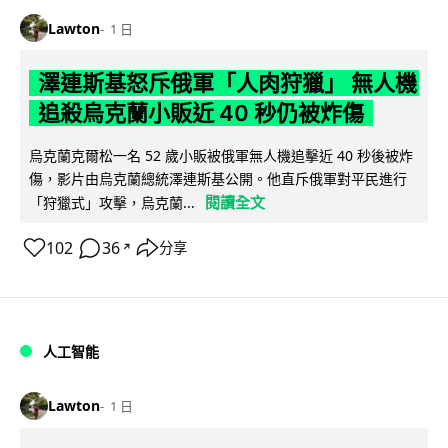
Lawton
1 日
澤連斯基怒斥俄軍「人肉狩獵」 無人機
追殺烏克蘭小販近 40 秒仍被炸傷
烏克蘭克爾松一名 52 歲小販被俄軍無人機追擊近 40 秒後被炸
傷，影片由烏克蘭總統澤連斯基公開。他直斥俄軍對平民進行
閱讀全文
「狩獵式」攻擊，烏克蘭...
102
36
分享
↗
人工智能
Lawton
1 日