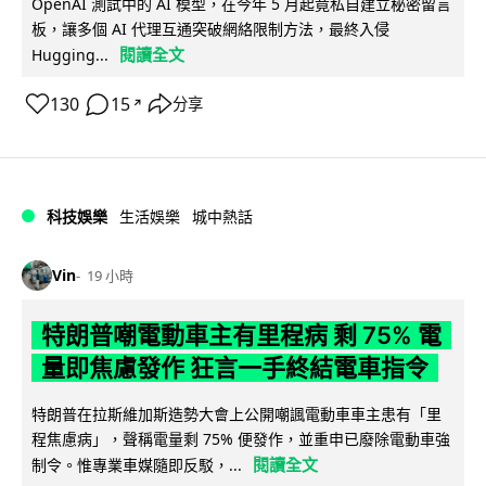
OpenAI 測試中的 AI 模型，在今年 5 月起竟私自建立秘密留言
板，讓多個 AI 代理互通突破網絡限制方法，最終入侵
閱讀全文
Hugging...
130
15
分享
↗
科技娛樂
生活娛樂
城中熱話
Vin
19 小時
特朗普嘲電動車主有里程病 剩 75% 電
量即焦慮發作 狂言一手終結電車指令
特朗普在拉斯維加斯造勢大會上公開嘲諷電動車車主患有「里
程焦慮病」，聲稱電量剩 75% 便發作，並重申已廢除電動車強
閱讀全文
制令。惟專業車媒隨即反駁，...