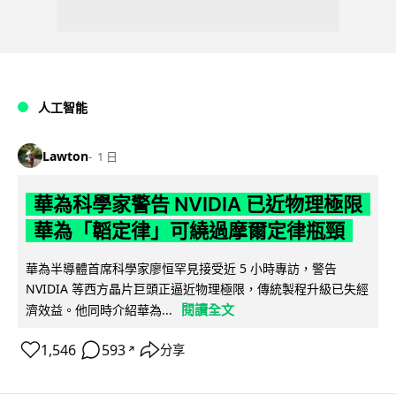
人工智能
Lawton
1 日
華為科學家警告 NVIDIA 已近物理極限
華為「韜定律」可繞過摩爾定律瓶頸
華為半導體首席科學家廖恒罕見接受近 5 小時專訪，警告
NVIDIA 等西方晶片巨頭正逼近物理極限，傳統製程升級已失經
閱讀全文
濟效益。他同時介紹華為...
1,546
593
分享
↗