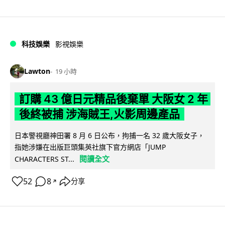
科技娛樂
影視娛樂
Lawton
19 小時
訂購 43 億日元精品後棄單 大阪女 2 年
後終被捕 涉海賊王,火影周邊產品
日本警視廳神田署 8 月 6 日公布，拘捕一名 32 歲大阪女子，
指她涉嫌在出版巨頭集英社旗下官方網店「JUMP
閱讀全文
CHARACTERS ST...
52
8
分享
↗