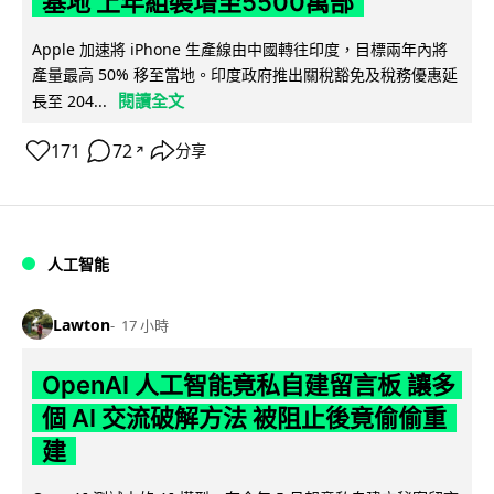
基地 上年組裝增至5500萬部
Apple 加速將 iPhone 生產線由中國轉往印度，目標兩年內將
產量最高 50% 移至當地。印度政府推出關稅豁免及稅務優惠延
閱讀全文
長至 204...
171
72
分享
↗
人工智能
Lawton
17 小時
OpenAI 人工智能竟私自建留言板 讓多
個 AI 交流破解方法 被阻止後竟偷偷重
建