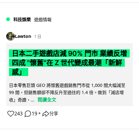
科技娛樂
遊戲情報
Lawton
1 日
日本二手遊戲店減 90% 門市 業績反增
四成 "懷舊"在 Z 世代變成最潮「新鮮
感」
日本零售巨頭 GEO 將懷舊遊戲銷售門市從 1,000 間大幅減至
99 間，但銷售額卻不降反升至過往的 1.4 倍。做到「減店增
閱讀全文
收」奇蹟，...
243
19
分享
↗