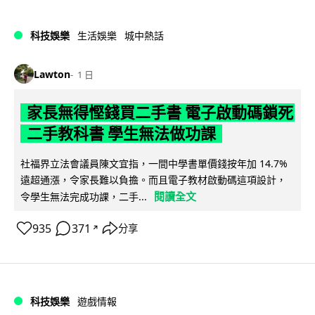
科技娛樂
生活娛樂
城中熱話
Lawton
1 日
家長無得慳錢買二手書 電子啟動碼鎖死
二手教科書 學生無法做功課
社福界立法會議員陳文宜指，一間中學書單價錢按年加 14.7%
遠超通漲，令家長難以負擔。而且電子教材啟動碼這項設計，
閱讀全文
令學生無法完成功課，二手...
935
371
分享
↗
科技娛樂
遊戲情報