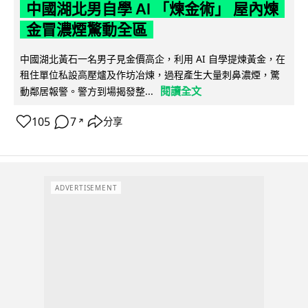
中國湖北男自學 AI 「煉金術」 屋內煉
金冒濃煙驚動全區
中國湖北黃石一名男子見金價高企，利用 AI 自學提煉黃金，在
租住單位私設高壓爐及作坊冶煉，過程產生大量刺鼻濃煙，驚
閱讀全文
動鄰居報警。警方到場揭發整...
105
7
分享
↗
ADVERTISEMENT