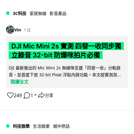
3C科技
家居無線
影音產品
Vin
1 日
DJI Mic Mini 2s 實測 四發一收同步獨
立錄音 32-bit 防爆咪拍片必備
DJI 最新推出的 Mic Mini 2s 無線咪支援「四發一收」分軌錄
音，並首度下放 32-bit Float 浮點內錄功能。本文經實測其...
閱讀全文
249
1
分享
↗
科技娛樂
生活娛樂
城中熱話