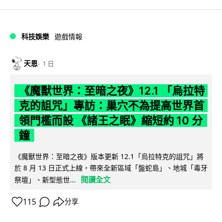
科技娛樂
遊戲情報
天恩
1 日
《魔獸世界：至暗之夜》12.1 「烏拉特
克的詛咒」專訪：巢穴不為提高世界首
領門檻而設 《諸王之眠》縮短約 10 分
鐘
《魔獸世界：至暗之夜》版本更新 12.1「烏拉特克的詛咒」將
於 8 月 13 日正式上線，帶來全新區域「盤蛇島」、地城「毒牙
閱讀全文
祭壇」、新型態世...
115
分享