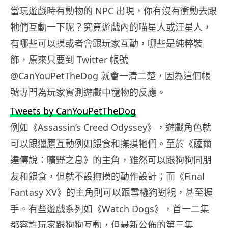
當玩遊戲時有動物的 NPC 出現，你有沒有衝動去跟
牠們互動一下呢？究竟遊戲內的喵星人或汪星人，
有哪些可以摸或者會跟玩家互動，哪些是純粹裝
飾，原來只要到 Twitter 帳號
@CanYouPetTheDog 就會一清二楚，因為這個帳
號專門為玩家實測遊戲中寵物的反應。
Tweets by CanYouPetTheDog
例如《Assassin’s Creed Odyssey》，遊戲角色就
可以跟獵鷹互動例如餵食和撫摸牠們。至於《薩爾
達傳說：曠野之息》的主角，雖然可以跟狗狗同朋
友和餵食，但就不設撫摸的動作設計；而《Final
Fantasy XV》的主角則可以跟雪橇狗對視，甚至握
手。有些遊戲系列如《Watch Dogs》，首一二集
都容許玩家跟狗狗互動，但最新公佈的第三集