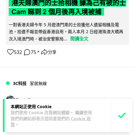
港夫婦澳門的士拾相機 據為己有被的士
Cam 睇到 2 個月後再入境被捕
一對香港夫婦今年 5 月遊澳門乘的士拾獲他人遺留相機及電
池，拾遺不報並帶返香港自用。兩人本月 2 日經港珠澳大橋再
閱讀全文
次入境澳門時，被治安警察局...
532
75
分享
↗
3C科技
家居無線
Vin
1 日
本網站正使用 Cookie
我們使用 Cookie 改善網站體驗。 繼續使用
逾 20 款平價路由器爆後門 每 35 秒自
我們的網站即表示您同意我們的
Cookie 政
動連線回中國 全球 10 萬用家私隱堪憂
策
。