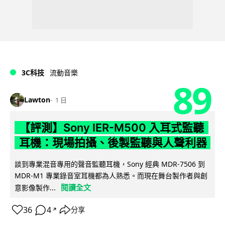
3C科技
流動音樂
89
Lawton
1 日
【評測】Sony IER-M500 入耳式監聽
耳機：現場拍攝、後製監聽與人聲利器
談到專業混音專用的聲音監聽耳機，Sony 經典 MDR-7506 到
MDR-M1 專業錄音室耳機都為人熟悉。而現在舞台製作者與創
閱讀全文
意影像製作...
36
4
分享
↗