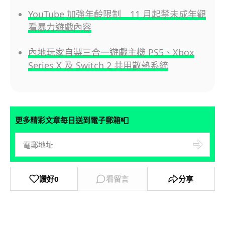
YouTube 加強年齡限制 11 月起禁未成年觀
看暴力遊戲內容
內地玩家自製三合一遊戲主機 PS5、Xbox
Series X 及 Switch 2 共用散熱系統
📮
更多精彩文章每日送到電子郵箱
讚好
0
看留言
分享