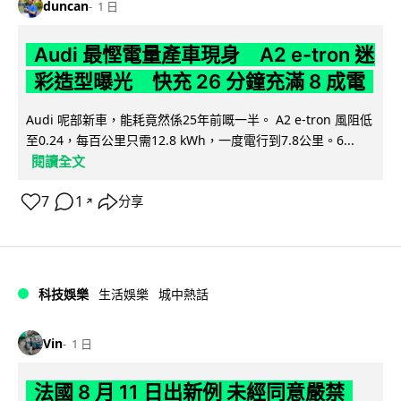
duncan
1 日
Audi 最慳電量產車現身 A2 e-tron 迷
彩造型曝光 快充 26 分鐘充滿 8 成電
Audi 呢部新車，能耗竟然係25年前嘅一半。 A2 e-tron 風阻低
至0.24，每百公里只需12.8 kWh，一度電行到7.8公里。6...
閱讀全文
7
1
分享
↗
科技娛樂
生活娛樂
城中熱話
Vin
1 日
法國 8 月 11 日出新例 未經同意嚴禁