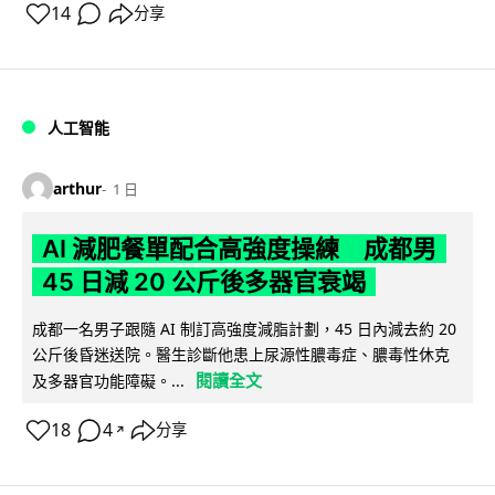
14
分享
人工智能
arthur
1 日
AI 減肥餐單配合高強度操練 成都男
45 日減 20 公斤後多器官衰竭
成都一名男子跟隨 AI 制訂高強度減脂計劃，45 日內減去約 20
公斤後昏迷送院。醫生診斷他患上尿源性膿毒症、膿毒性休克
閱讀全文
及多器官功能障礙。...
18
4
分享
↗