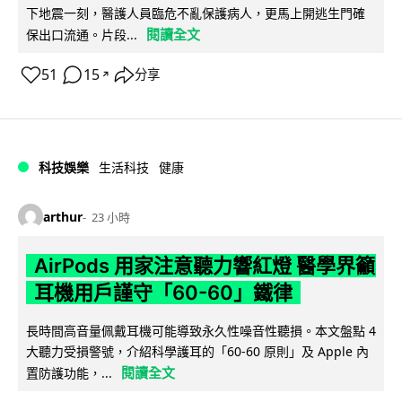
下地震一刻，醫護人員臨危不亂保護病人，更馬上開逃生門確
閱讀全文
保出口流通。片段...
51
15
分享
↗
科技娛樂
生活科技
健康
arthur
23 小時
AirPods 用家注意聽力響紅燈 醫學界籲
耳機用戶謹守「60-60」鐵律
長時間高音量佩戴耳機可能導致永久性噪音性聽損。本文盤點 4
大聽力受損警號，介紹科學護耳的「60-60 原則」及 Apple 內
閱讀全文
置防護功能，...