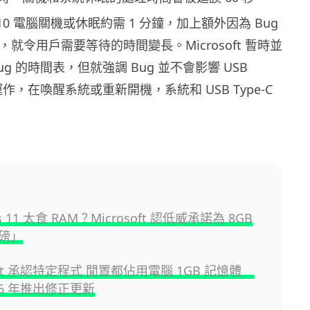
s 10 電腦關機或休眠約需 1 分鐘，加上額外因為 Bug
鐘，就令用戶需要等待的時間變長。Microsoft 暫時並
g 的時間表，但就強調 Bug 並不會影響 USB
常運作，在喚醒系統或重新開機，系統和 USB Type-C
s 11 太食 RAM？Microsoft 認低威承諾為 8GB
磅」
soft 承認特定程式 閒置都佔用電腦 1GB 記憶體
26 年推出修正更新