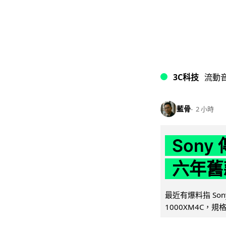
3C科技
流動
藍骨
2 小時
Son
六年舊
最近有爆料指 Son
1000XM4C，規格幾