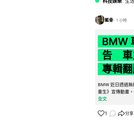
科技娛樂
生
藍骨
1 小時
BMW
告 車主
專輯翻
BMW 近日透過
重生》宣傳動畫，
全文
1
分享