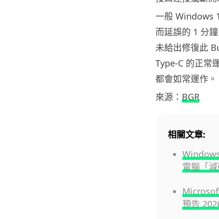
一般 Window
而延誤的 1 分
未給出修復此 Bu
Type-C 的正
都會如常運作。
來源：
BGR
相關文章:
Window
電腦「減
Micro
預告 20