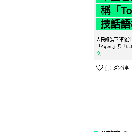
稱「To
技話語
人民網旗下評論於 
「Agent」及「
文
分享