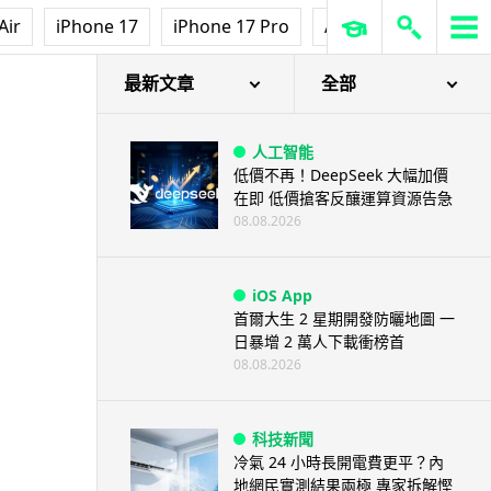
Air
iPhone 17
iPhone 17 Pro
AirPods Pro 3
Ap
最新文章
全部
人工智能
低價不再！DeepSeek 大幅加價
在即 低價搶客反釀運算資源告急
08.08.2026
iOS App
首爾大生 2 星期開發防曬地圖 一
日暴增 2 萬人下載衝榜首
08.08.2026
科技新聞
冷氣 24 小時長開電費更平？內
地網民實測結果兩極 專家拆解慳