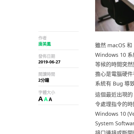
作者
唐美鳳
雖然 macOS 
Windows 
發佈日期
2019-06-27
等候的時間突然
擔心是電腦硬件有問
閱讀時間
2分鐘
系統有 Bug 導
字體大小
這個最近出現的 B
A
A
A
令處理指令的時間變長
Windows 10 (V
System Softw
接口連接或斷開