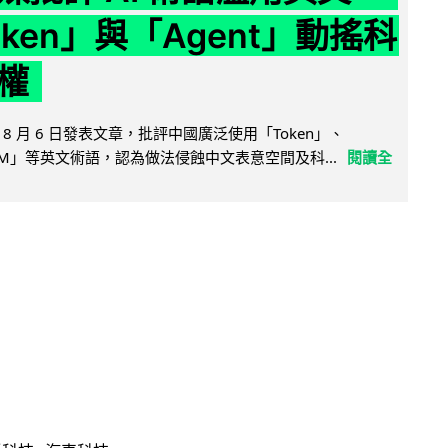
ken」與「Agent」動搖科
權
8 月 6 日發表文章，批評中國廣泛使用「Token」、
LLM」等英文術語，認為做法侵蝕中文表意空間及科...
閱讀全