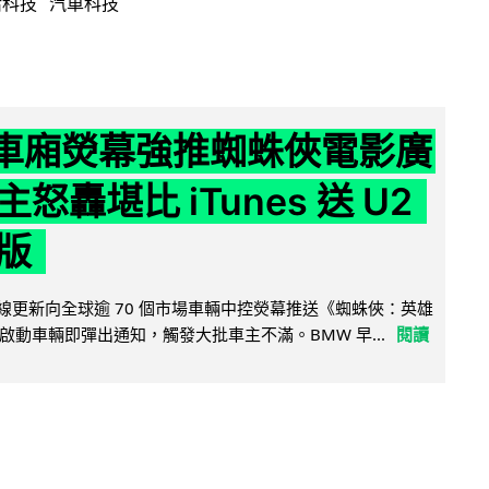
活科技
汽車科技
 車廂熒幕強推蜘蛛俠電影廣
怒轟堪比 iTunes 送 U2
版
無線更新向全球逾 70 個市場車輛中控熒幕推送《蜘蛛俠：英雄
啟動車輛即彈出通知，觸發大批車主不滿。BMW 早...
閱讀