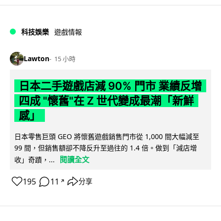
科技娛樂
遊戲情報
Lawton
15 小時
日本二手遊戲店減 90% 門市 業績反增
四成 "懷舊"在 Z 世代變成最潮「新鮮
感」
日本零售巨頭 GEO 將懷舊遊戲銷售門市從 1,000 間大幅減至
99 間，但銷售額卻不降反升至過往的 1.4 倍。做到「減店增
閱讀全文
收」奇蹟，...
195
11
分享
↗