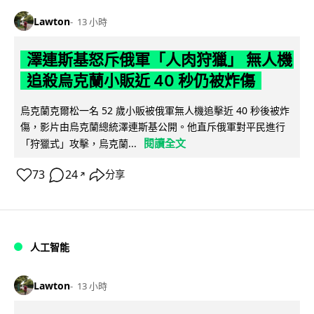
Lawton
13 小時
澤連斯基怒斥俄軍「人肉狩獵」 無人機
追殺烏克蘭小販近 40 秒仍被炸傷
烏克蘭克爾松一名 52 歲小販被俄軍無人機追擊近 40 秒後被炸
傷，影片由烏克蘭總統澤連斯基公開。他直斥俄軍對平民進行
閱讀全文
「狩獵式」攻擊，烏克蘭...
73
24
分享
↗
人工智能
Lawton
13 小時