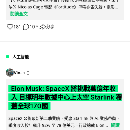
【唔見未加密母帶咁大件事】Netflix 洛杉磯辦公室被竊，未上
映的 Nicolas Cage 電影《Fortitude》母帶亦告失蹤。電影...
閱讀全文
181
10
分享
↗
人工智能
Vin
1 日
Elon Musk: SpaceX 將挑戰萬億年收
入 目標明年數據中心上太空 Starlink 覆
蓋全球170國
SpaceX 公佈最新第二季業績，受惠 Starlink 與 AI 業務帶動，
閱讀
季度收入按年飆升 92% 至 78 億美元。行政總裁 Elon...