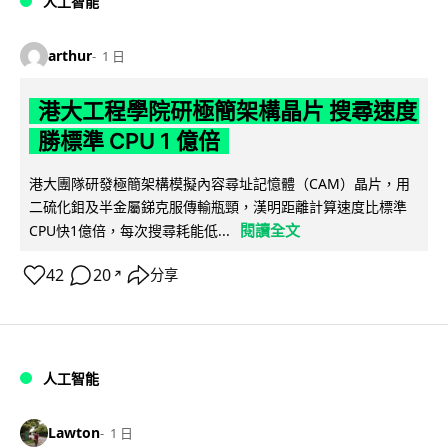
人工智能
arthur
1 日
港大工程學院研極簡架構晶片 搜尋速度
勝標準 CPU 1 億倍
港大團隊研發極簡架構模擬內容尋址記憶體（CAM）晶片，用
二硫化鉬及半金屬銻克服傳輸瓶頸，漢明距離計算速度比標準
閱讀全文
CPU快1億倍，每次搜尋耗能低...
42
20
分享
↗
人工智能
Lawton
1 日