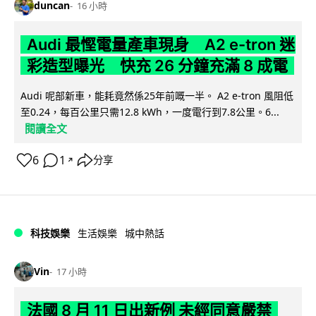
duncan
16 小時
Audi 最慳電量產車現身 A2 e-tron 迷
彩造型曝光 快充 26 分鐘充滿 8 成電
Audi 呢部新車，能耗竟然係25年前嘅一半。 A2 e-tron 風阻低
至0.24，每百公里只需12.8 kWh，一度電行到7.8公里。6...
閱讀全文
6
1
分享
↗
科技娛樂
生活娛樂
城中熱話
Vin
17 小時
法國 8 月 11 日出新例 未經同意嚴禁