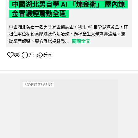
中國湖北男自學 AI 「煉金術」 屋內煉
金冒濃煙驚動全區
中國湖北黃石一名男子見金價高企，利用 AI 自學提煉黃金，在
租住單位私設高壓爐及作坊冶煉，過程產生大量刺鼻濃煙，驚
閱讀全文
動鄰居報警。警方到場揭發整...
88
7
分享
↗
ADVERTISEMENT