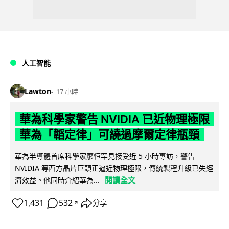
人工智能
Lawton
17 小時
華為科學家警告 NVIDIA 已近物理極限
華為「韜定律」可繞過摩爾定律瓶頸
華為半導體首席科學家廖恒罕見接受近 5 小時專訪，警告
NVIDIA 等西方晶片巨頭正逼近物理極限，傳統製程升級已失經
閱讀全文
濟效益。他同時介紹華為...
1,431
532
分享
↗