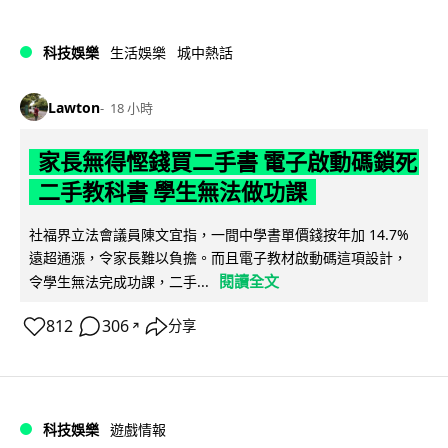
科技娛樂
生活娛樂
城中熱話
Lawton
18 小時
家長無得慳錢買二手書 電子啟動碼鎖死
二手教科書 學生無法做功課
社福界立法會議員陳文宜指，一間中學書單價錢按年加 14.7%
遠超通漲，令家長難以負擔。而且電子教材啟動碼這項設計，
閱讀全文
令學生無法完成功課，二手...
812
306
分享
↗
科技娛樂
遊戲情報