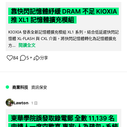
靠快閃記憶體紓緩 DRAM 不足 KIOXIA
推 XL1 記憶體擴充模組
KIOXIA 發表全新記憶體擴充模組 XL1 系列，結合低延遲快閃記
憶體 XL-FLASH 與 CXL 介面，將快閃記憶體轉化為記憶體擴充
閱讀全文
方...
84
5
分享
↗
商業科技
資訊保安
Lawton
1 日
東華學院誤發取錄電郵 全數 11,139 名
申請人一度空歡喜 專家:人為疏忽+系統