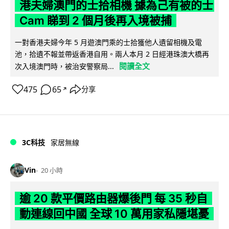
港夫婦澳門的士拾相機 據為己有被的士
Cam 睇到 2 個月後再入境被捕
一對香港夫婦今年 5 月遊澳門乘的士拾獲他人遺留相機及電
池，拾遺不報並帶返香港自用。兩人本月 2 日經港珠澳大橋再
閱讀全文
次入境澳門時，被治安警察局...
475
65
分享
↗
3C科技
家居無線
Vin
20 小時
逾 20 款平價路由器爆後門 每 35 秒自
動連線回中國 全球 10 萬用家私隱堪憂