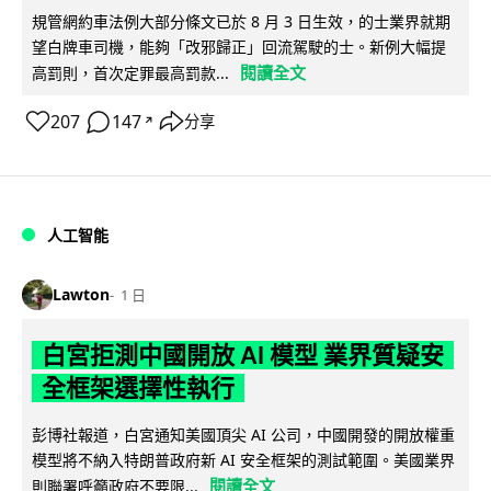
規管網約車法例大部分條文已於 8 月 3 日生效，的士業界就期
望白牌車司機，能夠「改邪歸正」回流駕駛的士。新例大幅提
閱讀全文
高罰則，首次定罪最高罰款...
207
147
分享
↗
人工智能
Lawton
1 日
白宮拒測中國開放 AI 模型 業界質疑安
全框架選擇性執行
彭博社報道，白宮通知美國頂尖 AI 公司，中國開發的開放權重
模型將不納入特朗普政府新 AI 安全框架的測試範圍。美國業界
閱讀全文
則聯署呼籲政府不要限...