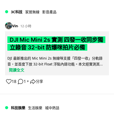
3C科技
家居無線
影音產品
Vin
12 小時
DJI Mic Mini 2s 實測 四發一收同步獨
立錄音 32-bit 防爆咪拍片必備
DJI 最新推出的 Mic Mini 2s 無線咪支援「四發一收」分軌錄
音，並首度下放 32-bit Float 浮點內錄功能。本文經實測其...
閱讀全文
18
1
分享
↗
科技娛樂
生活娛樂
城中熱話