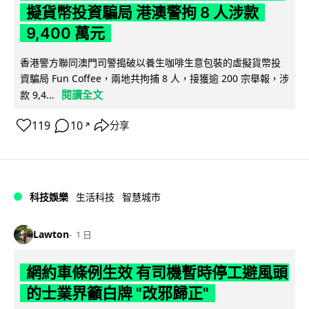
擬貨幣投資騙局 港澳警拘 8 人涉款
9,400 萬元
香港警方聯同澳門司警搗破以養生咖啡生意包裝的虛擬貨幣投
資騙局 Fun Coffee，兩地共拘捕 8 人，接獲逾 200 宗舉報，涉
閱讀全文
款 9,4...
119
10
分享
↗
科技娛樂
生活科技
智慧城市
Lawton
1 日
網約車條例生效 有司機暫時停工避風頭
的士業界籲白牌 "改邪歸正"