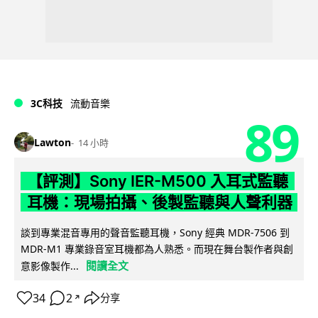
3C科技
流動音樂
89
Lawton
14 小時
【評測】Sony IER-M500 入耳式監聽
耳機：現場拍攝、後製監聽與人聲利器
談到專業混音專用的聲音監聽耳機，Sony 經典 MDR-7506 到
MDR-M1 專業錄音室耳機都為人熟悉。而現在舞台製作者與創
閱讀全文
意影像製作...
34
2
分享
↗