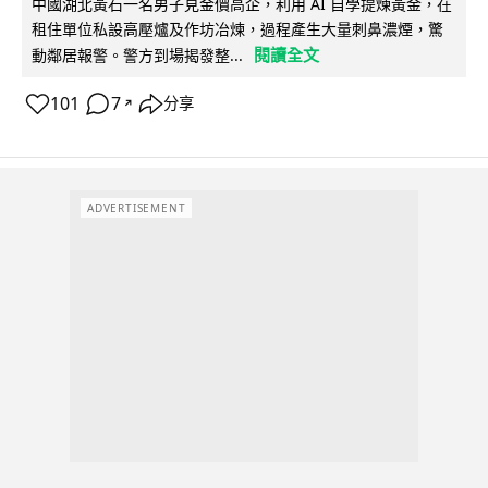
中國湖北黃石一名男子見金價高企，利用 AI 自學提煉黃金，在
租住單位私設高壓爐及作坊冶煉，過程產生大量刺鼻濃煙，驚
閱讀全文
動鄰居報警。警方到場揭發整...
101
7
分享
↗
ADVERTISEMENT