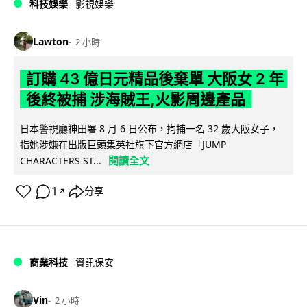
科技娛樂
影視娛樂
Lawton
2 小時
訂購 43 億日元精品後棄單 大阪女 2 年
後終被捕 涉海賊王,火影周邊產品
日本警視廳神田署 8 月 6 日公布，拘捕一名 32 歲大阪女子，
指她涉嫌在出版巨頭集英社旗下官方網店「JUMP
閱讀全文
CHARACTERS ST...
1
分享
↗
商業科技
資訊保安
Vin
2 小時