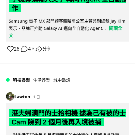
作
Samsung 電子 MX 部門顧客體驗辦公室主管兼副總裁 Jay Kim
閱讀全
表示，品牌正推動 Galaxy AI 邁向全自動化 Agent...
文
26
4
分享
↗
科技娛樂
生活娛樂
城中熱話
Lawton
1 日
港夫婦澳門的士拾相機 據為己有被的士
Cam 睇到 2 個月後再入境被捕
一對香港夫婦今年 5 月遊澳門乘的士拾獲他人遺留相機及電