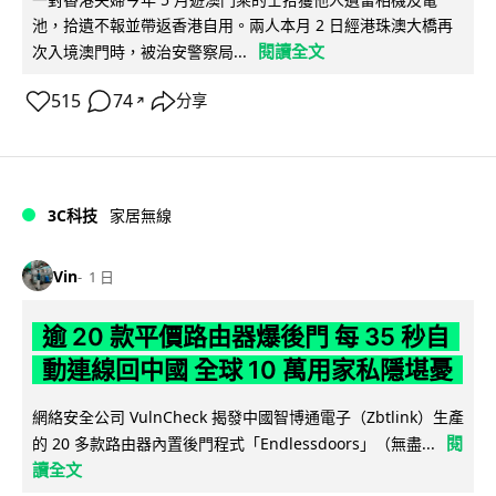
池，拾遺不報並帶返香港自用。兩人本月 2 日經港珠澳大橋再
閱讀全文
次入境澳門時，被治安警察局...
515
74
分享
↗
3C科技
家居無線
Vin
1 日
逾 20 款平價路由器爆後門 每 35 秒自
動連線回中國 全球 10 萬用家私隱堪憂
網絡安全公司 VulnCheck 揭發中國智博通電子（Zbtlink）生產
閱
的 20 多款路由器內置後門程式「Endlessdoors」（無盡...
讀全文