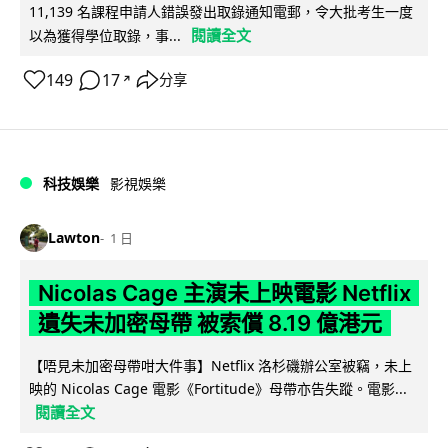
11,139 名課程申請人錯誤發出取錄通知電郵，令大批考生一度
閱讀全文
以為獲得學位取錄，事...
149
17
分享
↗
科技娛樂
影視娛樂
Lawton
1 日
Nicolas Cage 主演未上映電影 Netflix
遺失未加密母帶 被索償 8.19 億港元
【唔見未加密母帶咁大件事】Netflix 洛杉磯辦公室被竊，未上
映的 Nicolas Cage 電影《Fortitude》母帶亦告失蹤。電影...
閱讀全文