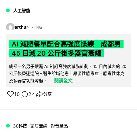
人工智能
arthur
7 小時
AI 減肥餐單配合高強度操練 成都男
45 日減 20 公斤後多器官衰竭
成都一名男子跟隨 AI 制訂高強度減脂計劃，45 日內減去約 20
公斤後昏迷送院。醫生診斷他患上尿源性膿毒症、膿毒性休克
閱讀全文
及多器官功能障礙。...
10
2
分享
↗
3C科技
家居無線
影音產品