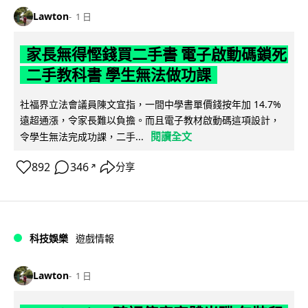
Lawton
1 日
家長無得慳錢買二手書 電子啟動碼鎖死
二手教科書 學生無法做功課
社福界立法會議員陳文宜指，一間中學書單價錢按年加 14.7%
遠超通漲，令家長難以負擔。而且電子教材啟動碼這項設計，
閱讀全文
令學生無法完成功課，二手...
892
346
分享
↗
科技娛樂
遊戲情報
Lawton
1 日