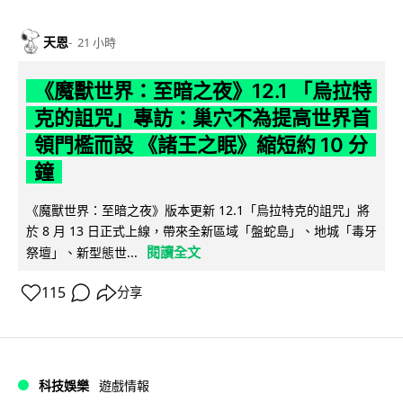
天恩
21 小時
《魔獸世界：至暗之夜》12.1 「烏拉特
克的詛咒」專訪：巢穴不為提高世界首
領門檻而設 《諸王之眠》縮短約 10 分
鐘
《魔獸世界：至暗之夜》版本更新 12.1「烏拉特克的詛咒」將
於 8 月 13 日正式上線，帶來全新區域「盤蛇島」、地城「毒牙
閱讀全文
祭壇」、新型態世...
115
分享
科技娛樂
遊戲情報