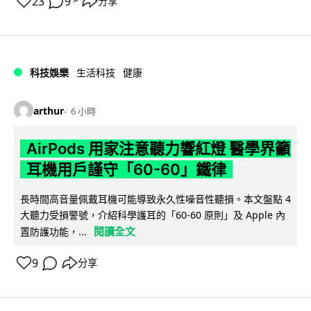
23
9
分享
↗
科技娛樂
生活科技
健康
arthur
6 小時
AirPods 用家注意聽力響紅燈 醫學界籲
耳機用戶謹守「60-60」鐵律
長時間高音量佩戴耳機可能導致永久性噪音性聽損。本文盤點 4
大聽力受損警號，介紹科學護耳的「60-60 原則」及 Apple 內
閱讀全文
置防護功能，...
9
分享