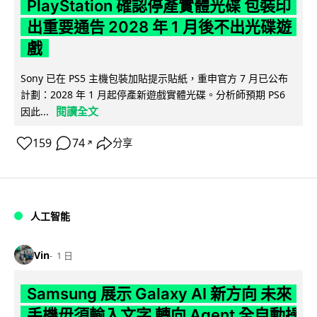
PlayStation 確認停產實體光碟 包裝印
出重要通告 2028 年 1 月後不出光碟遊
戲
Sony 已在 PS5 主機包裝加貼提示貼紙，重申官方 7 月已公布
計劃：2028 年 1 月起停產新遊戲實體光碟。分析師預期 PS6
閱讀全文
因此...
159
74
分享
↗
人工智能
Vin
1 日
Samsung 展示 Galaxy AI 新方向 未來
手機毋須輸入文字 轉向 Agent 全自動操