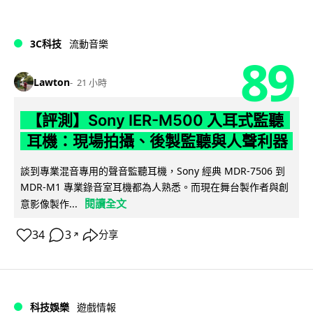
3C科技
流動音樂
89
Lawton
21 小時
【評測】Sony IER-M500 入耳式監聽
耳機：現場拍攝、後製監聽與人聲利器
談到專業混音專用的聲音監聽耳機，Sony 經典 MDR-7506 到
MDR-M1 專業錄音室耳機都為人熟悉。而現在舞台製作者與創
閱讀全文
意影像製作...
34
3
分享
↗
科技娛樂
遊戲情報