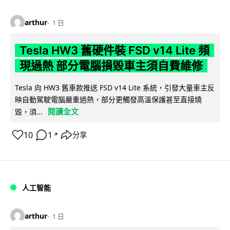
arthur
1 日
Tesla HW3 舊硬件裝 FSD v14 Lite 頻
現過熱 部分電腦損毀車主須自費維修
Tesla 向 HW3 舊車款推送 FSD v14 Lite 系統，引發大量車主反
映自動駕駛電腦嚴重過熱，部分更觸發高溫保護甚至直接燒
閱讀全文
毀，須...
10
1
分享
↗
人工智能
arthur
1 日