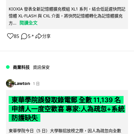
KIOXIA 發表全新記憶體擴充模組 XL1 系列，結合低延遲快閃記
憶體 XL-FLASH 與 CXL 介面，將快閃記憶體轉化為記憶體擴充
閱讀全文
方...
85
5
分享
↗
商業科技
資訊保安
Lawton
1 日
東華學院誤發取錄電郵 全數 11,139 名
申請人一度空歡喜 專家:人為疏忽+系統
防護缺失
東華學院今日（5 日）大學聯招放榜之際，因人為疏忽向全數