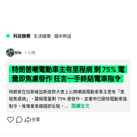
科技娛樂
生活娛樂
城中熱話
Vin
1 小時
特朗普嘲電動車主有里程病 剩 75% 電
量即焦慮發作 狂言一手終結電車指令
特朗普在拉斯維加斯造勢大會上公開嘲諷電動車車主患有「里
程焦慮病」，聲稱電量剩 75% 便發作，並重申已廢除電動車強
閱讀全文
制令。惟專業車媒隨即反駁，...
分享