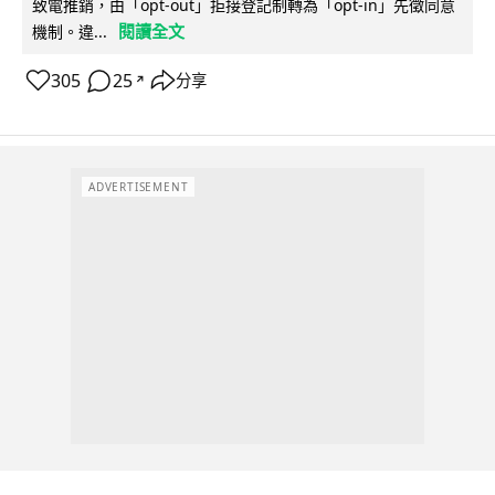
致電推銷，由「opt-out」拒接登記制轉為「opt-in」先徵同意
閱讀全文
機制。違...
305
25
分享
↗
ADVERTISEMENT