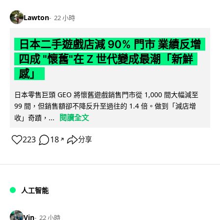
Lawton
22 小時
日本二手遊戲店減 90% 門市 業績反增
四成 "懷舊"在 Z 世代變成最潮「新鮮
感」
日本零售巨頭 GEO 將懷舊遊戲銷售門市從 1,000 間大幅減至
99 間，但銷售額卻不降反升至過往的 1.4 倍。做到「減店增
閱讀全文
收」奇蹟，...
223
18
分享
↗
人工智能
Vin
22 小時