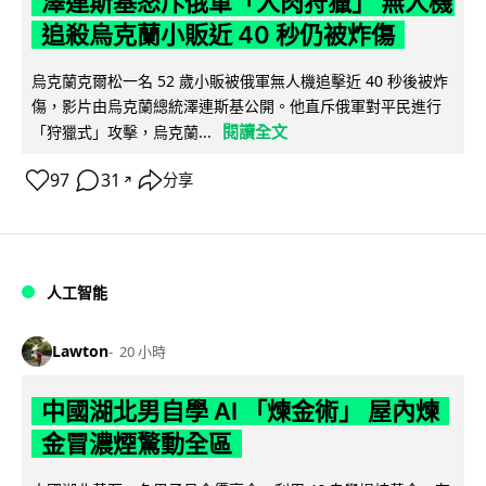
澤連斯基怒斥俄軍「人肉狩獵」 無人機
追殺烏克蘭小販近 40 秒仍被炸傷
烏克蘭克爾松一名 52 歲小販被俄軍無人機追擊近 40 秒後被炸
傷，影片由烏克蘭總統澤連斯基公開。他直斥俄軍對平民進行
閱讀全文
「狩獵式」攻擊，烏克蘭...
97
31
分享
↗
人工智能
Lawton
20 小時
中國湖北男自學 AI 「煉金術」 屋內煉
金冒濃煙驚動全區