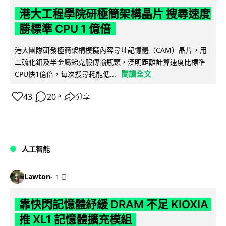
港大工程學院研極簡架構晶片 搜尋速度
勝標準 CPU 1 億倍
港大團隊研發極簡架構模擬內容尋址記憶體（CAM）晶片，用
二硫化鉬及半金屬銻克服傳輸瓶頸，漢明距離計算速度比標準
閱讀全文
CPU快1億倍，每次搜尋耗能低...
43
20
分享
↗
人工智能
Lawton
1 日
靠快閃記憶體紓緩 DRAM 不足 KIOXIA
推 XL1 記憶體擴充模組