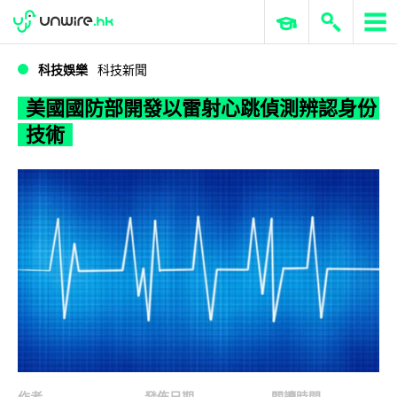
WWDC 2026
GenAI 與雲端科技專區
ERP 與商業 AI
美國國防部開發以雷射心跳偵測辨認身份技術
科技娛樂
科技新聞
美國國防部開發以雷射心跳偵測辨認身份
技術
作者
發佈日期
閱讀時間