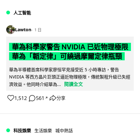
人工智能
Lawton
1 日
華為科學家警告 NVIDIA 已近物理極限
華為「韜定律」可繞過摩爾定律瓶頸
華為半導體首席科學家廖恒罕見接受近 5 小時專訪，警告
NVIDIA 等西方晶片巨頭正逼近物理極限，傳統製程升級已失經
閱讀全文
濟效益。他同時介紹華為...
1,512
561
分享
↗
科技娛樂
生活娛樂
城中熱話