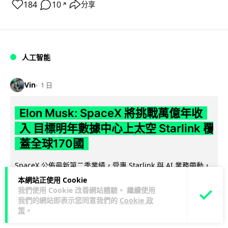
184
10
分享
↗
人工智能
Vin
1 日
Elon Musk: SpaceX 將挑戰萬億年收
入 目標明年數據中心上太空 Starlink 覆
蓋全球170國
SpaceX 公佈最新第二季業績，受惠 Starlink 與 AI 業務帶動，
閱讀
季度收入按年飆升 92% 至 78 億美元。行政總裁 Elon...
本網站正使用 Cookie
全文
我們使用 Cookie 改善網站體驗。 繼續使用
我們的網站即表示您同意我們的
Cookie 政
策
。
142
19
分享
↗