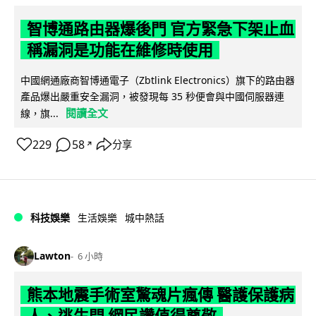
智博通路由器爆後門 官方緊急下架止血
稱漏洞是功能在維修時使用
中國網通廠商智博通電子（Zbtlink Electronics）旗下的路由器
產品爆出嚴重安全漏洞，被發現每 35 秒便會與中國伺服器連
閱讀全文
線，旗...
229
58
分享
↗
科技娛樂
生活娛樂
城中熱話
Lawton
6 小時
熊本地震手術室驚魂片瘋傳 醫護保護病
人、逃生門 網民讚值得尊敬