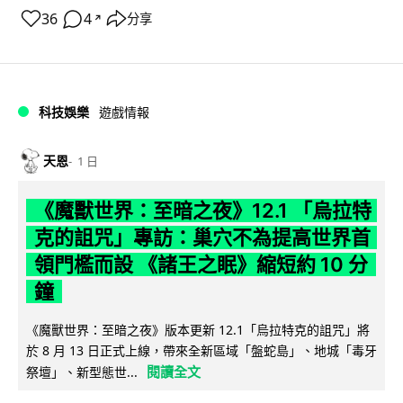
36
4
分享
↗
科技娛樂
遊戲情報
天恩
1 日
《魔獸世界：至暗之夜》12.1 「烏拉特
克的詛咒」專訪：巢穴不為提高世界首
領門檻而設 《諸王之眠》縮短約 10 分
鐘
《魔獸世界：至暗之夜》版本更新 12.1「烏拉特克的詛咒」將
於 8 月 13 日正式上線，帶來全新區域「盤蛇島」、地城「毒牙
閱讀全文
祭壇」、新型態世...