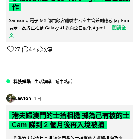
作
Samsung 電子 MX 部門顧客體驗辦公室主管兼副總裁 Jay Kim
閱讀全
表示，品牌正推動 Galaxy AI 邁向全自動化 Agent...
文
27
4
分享
↗
科技娛樂
生活娛樂
城中熱話
Lawton
1 日
港夫婦澳門的士拾相機 據為己有被的士
Cam 睇到 2 個月後再入境被捕
一對香港夫婦今年 5 月遊澳門乘的士拾獲他人遺留相機及電