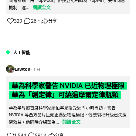
致電推銷，由「opt-out」拒接登記制轉為「opt-in」先徵同意
閱讀全文
機制。違...
329
26
分享
↗
人工智能
Lawton
1 日
華為科學家警告 NVIDIA 已近物理極限
華為「韜定律」可繞過摩爾定律瓶頸
華為半導體首席科學家廖恒罕見接受近 5 小時專訪，警告
NVIDIA 等西方晶片巨頭正逼近物理極限，傳統製程升級已失經
閱讀全文
濟效益。他同時介紹華為...
1,544
591
分享
↗