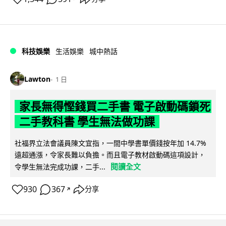
科技娛樂
生活娛樂
城中熱話
Lawton
1 日
家長無得慳錢買二手書 電子啟動碼鎖死
二手教科書 學生無法做功課
社福界立法會議員陳文宜指，一間中學書單價錢按年加 14.7%
遠超通漲，令家長難以負擔。而且電子教材啟動碼這項設計，
閱讀全文
令學生無法完成功課，二手...
930
367
分享
↗