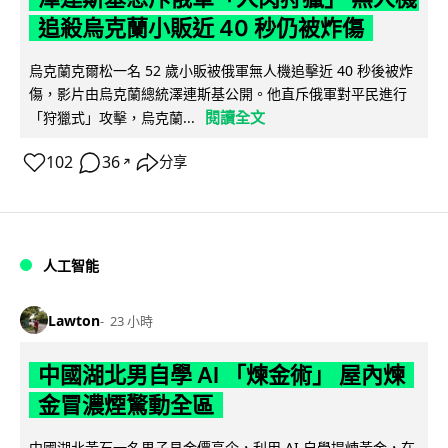
追殺烏克蘭小販近 40 秒仍被炸傷
烏克蘭克爾松一名 52 歲小販被俄軍無人機追擊近 40 秒後被炸
傷，影片由烏克蘭總統澤連斯基公開。他直斥俄軍對平民進行
閱讀全文
「狩獵式」攻擊，烏克蘭...
102
36
分享
↗
人工智能
Lawton
23 小時
中國湖北男自學 AI 「煉金術」 屋內煉
金冒濃煙驚動全區
中國湖北黃石一名男子見金價高企，利用 AI 自學提煉黃金，在