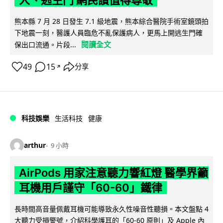
熊本縣 7 月 28 日發生 7.1 級地震，熊本綜合醫院手術室鏡頭拍
下地震一刻，醫護人員臨危不亂保護病人，更馬上開逃生門確
閱讀全文
保出口流通。片段...
49
15
分享
↗
科技娛樂
生活科技
健康
arthur
9 小時
AirPods 用家注意聽力響紅燈 醫學界籲
耳機用戶謹守「60-60」鐵律
長時間高音量佩戴耳機可能導致永久性噪音性聽損。本文盤點 4
大聽力受損警號，介紹科學護耳的「60-60 原則」及 Apple 內