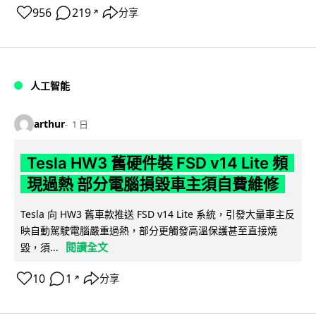
956
219
分享
↗
人工智能
arthur
1 日
Tesla HW3 舊硬件裝 FSD v14 Lite 頻
現過熱 部分電腦損毀車主須自費維修
Tesla 向 HW3 舊車款推送 FSD v14 Lite 系統，引發大量車主反
映自動駕駛電腦嚴重過熱，部分更觸發高溫保護甚至直接燒
閱讀全文
毀，須...
10
1
分享
↗