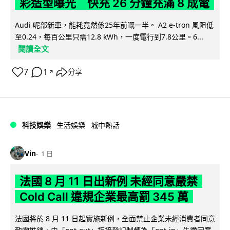
彩造型曝光 快充 26 分鐘充滿 8 成電
Audi 呢部新車，能耗竟然係25年前嘅一半。 A2 e-tron 風阻低
至0.24，每百公里只需12.8 kWh，一度電行到7.8公里。6...
閱讀全文
7
1
分享
↗
科技娛樂
生活娛樂
城中熱話
Vin
1 日
法國 8 月 11 日出新例 未經同意嚴禁
Cold Call 違規企業最高罰 345 萬
法國將於 8 月 11 日起實施新例，全面禁止企業未經消費者同意