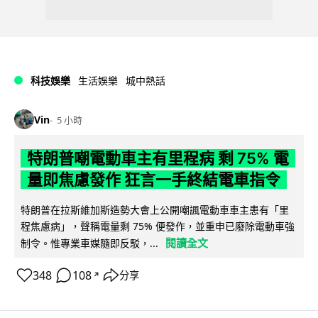
科技娛樂
生活娛樂
城中熱話
Vin
5 小時
特朗普嘲電動車主有里程病 剩 75% 電
量即焦慮發作 狂言一手終結電車指令
特朗普在拉斯維加斯造勢大會上公開嘲諷電動車車主患有「里
程焦慮病」，聲稱電量剩 75% 便發作，並重申已廢除電動車強
閱讀全文
制令。惟專業車媒隨即反駁，...
348
108
分享
↗