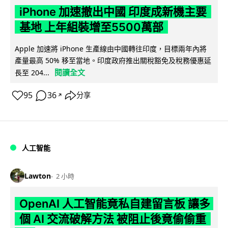
iPhone 加速撤出中國 印度成新機主要
基地 上年組裝增至5500萬部
Apple 加速將 iPhone 生產線由中國轉往印度，目標兩年內將
產量最高 50% 移至當地。印度政府推出關稅豁免及稅務優惠延
閱讀全文
長至 204...
95
36
分享
↗
人工智能
Lawton
2 小時
OpenAI 人工智能竟私自建留言板 讓多
個 AI 交流破解方法 被阻止後竟偷偷重