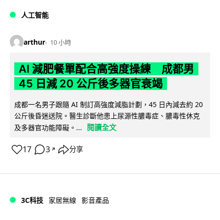
人工智能
arthur
10 小時
AI 減肥餐單配合高強度操練 成都男
45 日減 20 公斤後多器官衰竭
成都一名男子跟隨 AI 制訂高強度減脂計劃，45 日內減去約 20
公斤後昏迷送院。醫生診斷他患上尿源性膿毒症、膿毒性休克
閱讀全文
及多器官功能障礙。...
17
3
分享
↗
3C科技
家居無線
影音產品