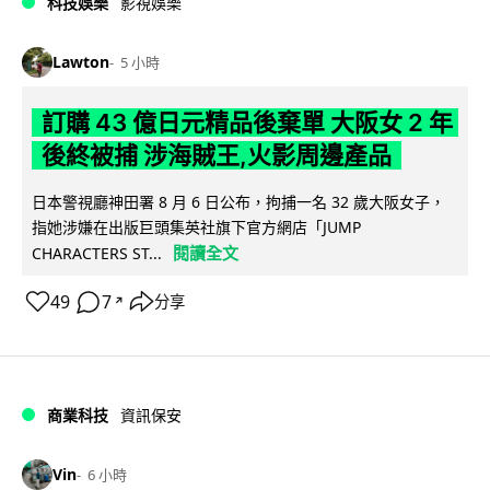
科技娛樂
影視娛樂
Lawton
5 小時
訂購 43 億日元精品後棄單 大阪女 2 年
後終被捕 涉海賊王,火影周邊產品
日本警視廳神田署 8 月 6 日公布，拘捕一名 32 歲大阪女子，
指她涉嫌在出版巨頭集英社旗下官方網店「JUMP
閱讀全文
CHARACTERS ST...
49
7
分享
↗
商業科技
資訊保安
Vin
6 小時