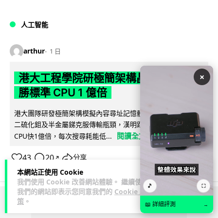
人工智能
arthur
1 日
×
港大工程學院研極簡架構晶片 搜尋速度
勝標準 CPU 1 億倍
港大團隊研發極簡架構模擬內容尋址記憶體（CAM）晶片，用
二硫化鉬及半金屬銻克服傳輸瓶頸，漢明距離計算速度比標準
閱讀全文
CPU快1億倍，每次搜尋耗能低...
43
20
分享
↗
本網站正使用 Cookie
我們使用 Cookie 改善網站體驗。 繼續使用
🎵
⛶
我們的網站即表示您同意我們的
Cookie 政
策
。
📖 詳細評測
ADVERTISEMENT
→