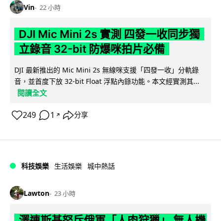
Vin
22 小時
DJI Mic Mini 2s 實測 四發一收同步獨
立錄音 32-bit 防爆咪拍片必備
DJI 最新推出的 Mic Mini 2s 無線咪支援「四發一收」分軌錄
音，並首度下放 32-bit Float 浮點內錄功能。本文經實測其...
閱讀全文
249
1
分享
↗
科技娛樂
生活娛樂
城中熱話
Lawton
23 小時
澤連斯基怒斥俄軍「人肉狩獵」 無人機