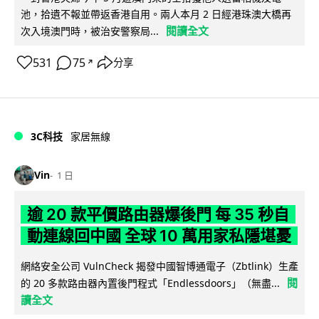
池，拾遺不報並帶返香港自用。兩人本月 2 日經港珠澳大橋再
閱讀全文
次入境澳門時，被治安警察局...
531
75
分享
↗
3C科技
家居無線
Vin
1 日
逾 20 款平價路由器爆後門 每 35 秒自
動連線回中國 全球 10 萬用家私隱堪憂
網絡安全公司 VulnCheck 揭發中國智博通電子（Zbtlink）生產
閱
的 20 多款路由器內置後門程式「Endlessdoors」（無盡...
讀全文