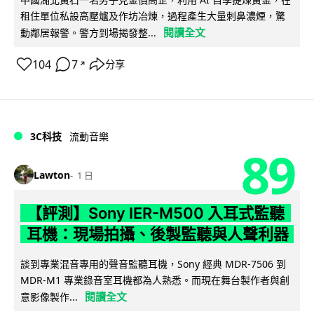
租住單位私設高壓爐及作坊冶煉，過程產生大量刺鼻濃煙，驚
閱讀全文
動鄰居報警。警方到場揭發整...
104
7
分享
↗
3C科技
流動音樂
89
Lawton
1 日
【評測】Sony IER-M500 入耳式監聽
耳機：現場拍攝、後製監聽與人聲利器
談到專業混音專用的聲音監聽耳機，Sony 經典 MDR-7506 到
MDR-M1 專業錄音室耳機都為人熟悉。而現在舞台製作者與創
閱讀全文
意影像製作...