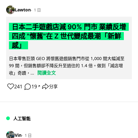
Lawton
1 日
日本二手遊戲店減 90% 門市 業績反增
四成 "懷舊"在 Z 世代變成最潮「新鮮
感」
日本零售巨頭 GEO 將懷舊遊戲銷售門市從 1,000 間大幅減至
99 間，但銷售額卻不降反升至過往的 1.4 倍。做到「減店增
閱讀全文
收」奇蹟，...
241
19
分享
↗
人工智能
Vin
1 日