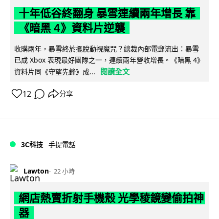
十年低谷終翻身 暴雪連續兩年增長 靠
《暗黑 4》資料片逆襲
收購兩年，暴雪終於擺脫動視魔咒？總裁內部電郵流出：暴雪
已成 Xbox 表現最好團隊之一，連續兩年營收增長。《暗黑 4》
閱讀全文
資料片同《守望先鋒》成...
12
分享
3C科技
手提電話
Lawton
22 小時
網店熱賣折射手機殼 光學稜鏡變偷拍神
器