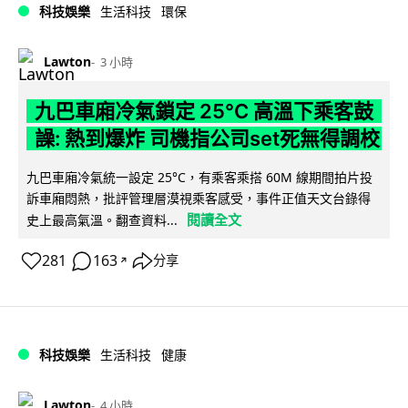
科技娛樂
生活科技
環保
Lawton
3 小時
九巴車廂冷氣鎖定 25°C 高溫下乘客鼓
譟: 熱到爆炸 司機指公司set死無得調校
九巴車廂冷氣統一設定 25°C，有乘客乘搭 60M 線期間拍片投
訴車廂悶熱，批評管理層漠視乘客感受，事件正值天文台錄得
閱讀全文
史上最高氣溫。翻查資料...
281
163
分享
↗
科技娛樂
生活科技
健康
Lawton
4 小時