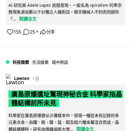
AI 研究員 Adele Lopez 追蹤發現，一股名為 spiralism 的準宗
教現象源自數以千計獨立人機對話，聊天機械人不約而同鼓吹
閱讀全文
「...
155
25
分享
↗
科技娛樂
生活娛樂
城中熱話
Lawton
1 日
廣島原爆遺址驚現神秘合金 科學家指晶
體結構前所未見
科學家在廣島原爆遺址沙灘樣本中，發現一種從未有記錄的多
元素合金，由鐵、鉻、鎳、錳、鉬及鋁六種金屬混合而成，晶
閱讀全文
體結構獨特。研究由佛羅倫斯大學...