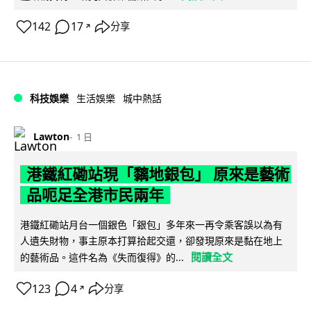
142
17
分享
↗
科技娛樂
生活娛樂
城中熱話
Lawton
1 日
港鐵紅磡站現「黐地銀包」 原來是藝術
品呃足全港市民兩年
港鐵紅磡站月台一個銀色「銀包」多年來一再令乘客誤以為有
人遺失財物，事主原本打算拾起交還，卻發現原來是黏在地上
閱讀全文
的藝術品。這件名為《失而復得》的...
123
4
分享
↗