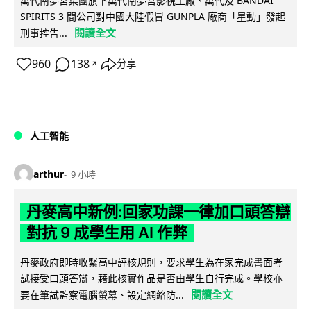
萬代南夢宮集團旗下萬代南夢宮影視工廠、萬代及 BANDAI
SPIRITS 3 間公司對中國大陸假冒 GUNPLA 廠商「星動」發起
閱讀全文
刑事控告...
960
138
分享
↗
人工智能
arthur
9 小時
丹麥高中新例:回家功課一律加口頭答辯
對抗 9 成學生用 AI 作弊
丹麥政府即時收緊高中評核規則，要求學生為在家完成書面考
試接受口頭答辯，藉此核實作品是否由學生自行完成。學校亦
閱讀全文
要在筆試監察電腦螢幕、設定網絡防...