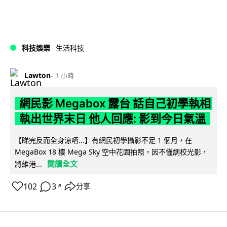
科技娛樂
生活科技
Lawton
1 小時
網民影 Megabox 露台 話自己初學執相
執出世界末日 他人回應: 影到今日氣溫
【睇完反而全身涼哂...】有網民初學攝影不足 1 個月，在
MegaBox 18 樓 Mega Sky 空中花園拍照，因不懂調校光影，
閱讀全文
將維港...
102
3
分享
↗