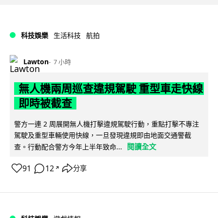
科技娛樂
生活科技
航拍
Lawton
7 小時
無人機兩周巡查違規駕駛 重型車走快線
即時被截查
警方一連 2 周展開無人機打擊違規駕駛行動，重點打擊不專注
駕駛及重型車輛使用快線，一旦發現違規即由地面交通警截
閱讀全文
查。行動配合警方今年上半年致命...
91
12
分享
↗