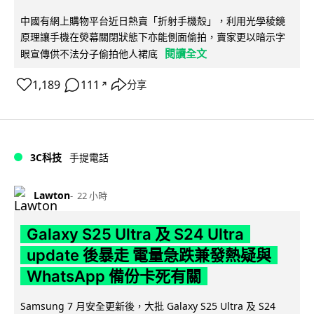
中國有網上購物平台近日熱賣「折射手機殼」，利用光學稜鏡
原理讓手機在熒幕關閉狀態下亦能側面偷拍，賣家更以暗示字
閱讀全文
眼宣傳供不法分子偷拍他人裙底
1,189
111
分享
↗
3C科技
手提電話
Lawton
22 小時
Galaxy S25 Ultra 及 S24 Ultra
update 後暴走 電量急跌兼發熱疑與
WhatsApp 備份卡死有關
Samsung 7 月安全更新後，大批 Galaxy S25 Ultra 及 S24