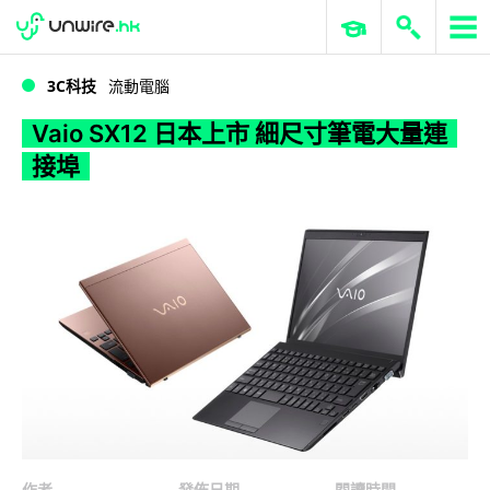
WWDC 2026
GenAI 與雲端科技專區
ERP 與商業 AI
Vaio SX12 日本上市 細尺寸筆電大量連接埠
3C科技
流動電腦
Vaio SX12 日本上市 細尺寸筆電大量連
接埠
作者
發佈日期
閱讀時間