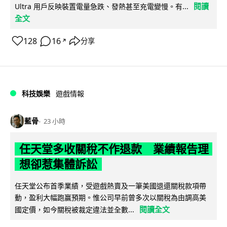
閱讀
Ultra 用戶反映裝置電量急跌、發熱甚至充電變慢。有...
全文
128
16
分享
↗
科技娛樂
遊戲情報
藍骨
23 小時
任天堂多收關稅不作退款 業績報告理
想卻惹集體訴訟
任天堂公布首季業績，受遊戲熱賣及一筆美國退還關稅款項帶
動，盈利大幅跑贏預期。惟公司早前曾多次以關稅為由調高美
閱讀全文
國定價，如今關稅被裁定違法並全數...