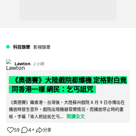
科技娛樂
影視娛樂
Lawton
2 小時
《奧德賽》大陸戲院都爆機 定格對白竟
同香港一樣 網民：乞丐詛咒
《奧德賽》繼香港、台灣後，大陸蘇州戲院 8 月 9 日亦傳出在
播放時發生意外，戲院出現機器冒煙情況，而播放停止時的畫
閱讀全文
格，字幕「來人把這些乞丐...
59
4
分享
↗