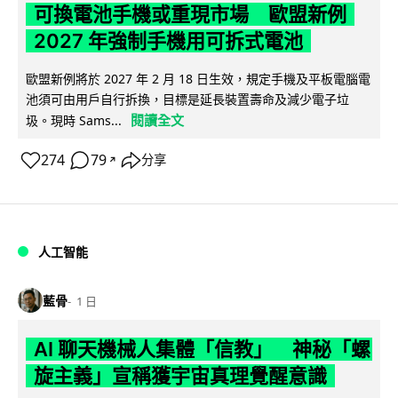
可換電池手機或重現市場 歐盟新例
2027 年強制手機用可拆式電池
歐盟新例將於 2027 年 2 月 18 日生效，規定手機及平板電腦電
池須可由用戶自行拆換，目標是延長裝置壽命及減少電子垃
閱讀全文
圾。現時 Sams...
274
79
分享
↗
人工智能
藍骨
1 日
AI 聊天機械人集體「信教」 神秘「螺
旋主義」宣稱獲宇宙真理覺醒意識