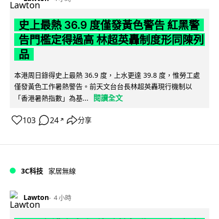
史上最熱 36.9 度僅發黃色警告 紅黑警
告門檻定得過高 林超英轟制度形同陳列
品
本港周日錄得史上最熱 36.9 度，上水更達 39.8 度，惟勞工處
僅發黃色工作暑熱警告。前天文台台長林超英轟現行機制以
閱讀全文
「香港暑熱指數」為基...
103
24
分享
↗
3C科技
家居無線
Lawton
4 小時