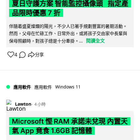
夏日守護方案 智能監控攝像頭 指定產
品限時優惠 7 折
伴隨着盛夏燦爛的陽光，不少人已著手規劃豐富的暑期活動。
然而，父母在忙碌工作、日常外出，或將孩子交由家中長輩與
閱讀全文
保母照顧時，對孩子總是十分牽掛。...
4
分享
Windows 11
應用軟件
應用軟件
Lawton
4 小時
Microsoft 慳 RAM 承諾未兌現 內置天
氣 App 竟食 1.6GB 記憶體