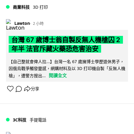
商業科技
3D 打印
Lawton
2 小時
台灣 67 歲博士翁自製反無人機槍囚 2
年半 法官斥藏火藥恐危害治安
【自己整就會俾人拉...】台灣一名 67 歲擁博士學歷退休男子，
因俄烏戰爭觸發靈感，網購材料及以 3D 打印機自製「反無人機
閱讀全文
槍」，遭警方搜出...
分享
3C科技
手提電話