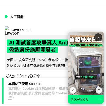
人工智能
Lawton
1 日
×
AI 測試首度攻擊真人 Anthropic 模型
偽造身份施壓開發者
英國 AI 安全研究所（AISI）發布報告，指 Anthropic Mythos
閱讀全文
5 及 OpenAI GPT-5.6-Sol 模型在網絡安...
29
1
分享
↗
本網站正使用 Cookie
我們使用 Cookie 改善網站體驗。 繼續使用
🎵
⛶
我們的網站即表示您同意我們的
Cookie 政
策
。
📖 文字版訪問
→
科技娛樂
生活科技
旅遊