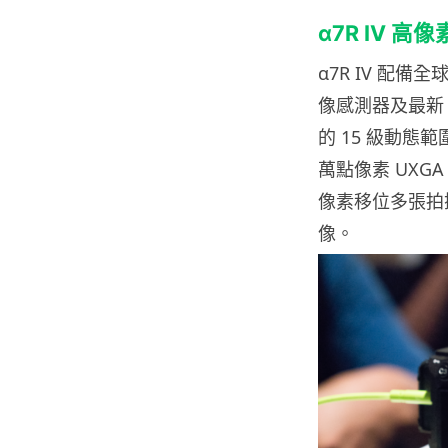
α7R IV
高像
α7R IV 配備全
像感測器及最新 
的 15 級動態
萬點像素 UXGA O
像素移位多張拍
像。