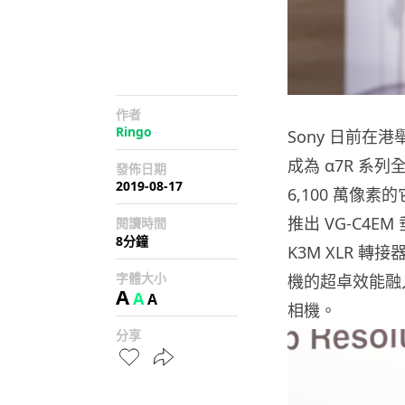
作者
Ringo
Sony 日前在港舉
成為 α7R 系
發佈日期
2019-08-17
6,100 萬像
推出 VG-C4EM
閱讀時間
8分鐘
K3M XLR 轉
字體大小
機的超卓效能融入 
A
A
A
相機。
分享