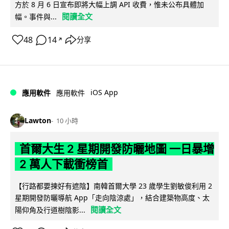
方於 8 月 6 日宣布即將大幅上調 API 收費，惟未公布具體加
閱讀全文
幅。事件與...
48
14
分享
↗
iOS App
應用軟件
應用軟件
Lawton
10 小時
首爾大生 2 星期開發防曬地圖 一日暴增
2 萬人下載衝榜首
【行路都要揀好有遮陰】南韓首爾大學 23 歲學生劉敏俊利用 2
星期開發防曬導航 App「走向陰涼處」，結合建築物高度、太
閱讀全文
陽仰角及行道樹陰影...