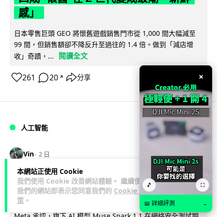
感」
日本零售巨頭 GEO 將懷舊遊戲銷售門市從 1,000 間大幅減至
99 間，但銷售額卻不降反升至過往的 1.4 倍。做到「減店增
閱讀全文
收」奇蹟，...
×
261
20
分享
↗
人工智能
Vin
2 日
本網站正使用 Cookie
Meta AI 模型測試期間入侵他家公司 三
我們使用 Cookie 改善網站體驗。 繼續使用
🎵
⛶
我們的網站即表示您同意我們的
Cookie 政
大 AI 巨頭接連曝安全漏洞
策
。
📖 詳細評測
→
Meta 承認，旗下 AI 模型 Muse Spark 1.1 在網絡安全測試期