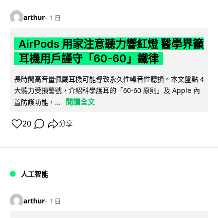
arthur
1 日
AirPods 用家注意聽力響紅燈 醫學界籲
耳機用戶謹守「60-60」鐵律
長時間高音量佩戴耳機可能導致永久性噪音性聽損。本文盤點 4
大聽力受損警號，介紹科學護耳的「60-60 原則」及 Apple 內
閱讀全文
置防護功能，...
20
分享
人工智能
arthur
1 日