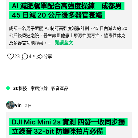
AI 減肥餐單配合高強度操練 成都男
45 日減 20 公斤後多器官衰竭
成都一名男子跟隨 AI 制訂高強度減脂計劃，45 日內減去約 20
公斤後昏迷送院。醫生診斷他患上尿源性膿毒症、膿毒性休克
閱讀全文
及多器官功能障礙。...
23
4
分享
↗
3C科技
家居無線
影音產品
Vin
2 日
DJI Mic Mini 2s 實測 四發一收同步獨
立錄音 32-bit 防爆咪拍片必備