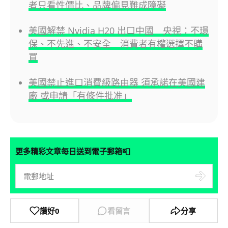
者只看性價比、品牌偏見難成障礙
美國解禁 Nvidia H20 出口中國 央視：不環
保、不先進、不安全 消費者有權選擇不購
買
美國禁止進口消費級路由器 須承諾在美國建
廠 或申請「有條件批准」
📮
更多精彩文章每日送到電子郵箱
讚好
0
看留言
分享