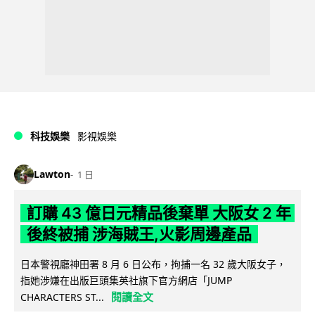
科技娛樂
影視娛樂
Lawton
1 日
訂購 43 億日元精品後棄單 大阪女 2 年
後終被捕 涉海賊王,火影周邊產品
日本警視廳神田署 8 月 6 日公布，拘捕一名 32 歲大阪女子，
指她涉嫌在出版巨頭集英社旗下官方網店「JUMP
閱讀全文
CHARACTERS ST...