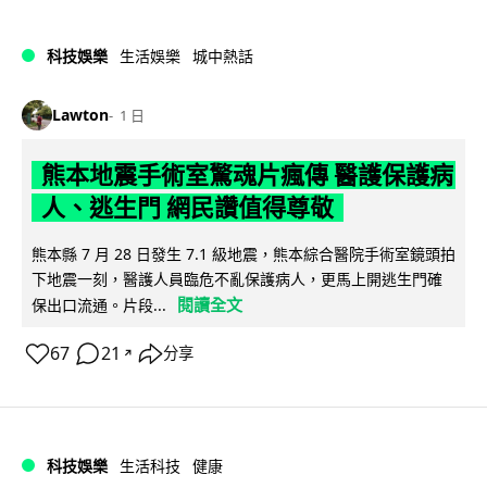
科技娛樂
生活娛樂
城中熱話
Lawton
1 日
熊本地震手術室驚魂片瘋傳 醫護保護病
人、逃生門 網民讚值得尊敬
熊本縣 7 月 28 日發生 7.1 級地震，熊本綜合醫院手術室鏡頭拍
下地震一刻，醫護人員臨危不亂保護病人，更馬上開逃生門確
閱讀全文
保出口流通。片段...
67
21
分享
↗
科技娛樂
生活科技
健康