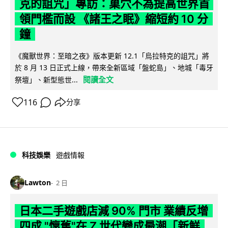
克的詛咒」專訪：巢穴不為提高世界首
領門檻而設 《諸王之眠》縮短約 10 分
鐘
《魔獸世界：至暗之夜》版本更新 12.1「烏拉特克的詛咒」將
於 8 月 13 日正式上線，帶來全新區域「盤蛇島」、地城「毒牙
閱讀全文
祭壇」、新型態世...
116
分享
科技娛樂
遊戲情報
Lawton
2 日
日本二手遊戲店減 90% 門市 業績反增
四成 "懷舊"在 Z 世代變成最潮「新鮮