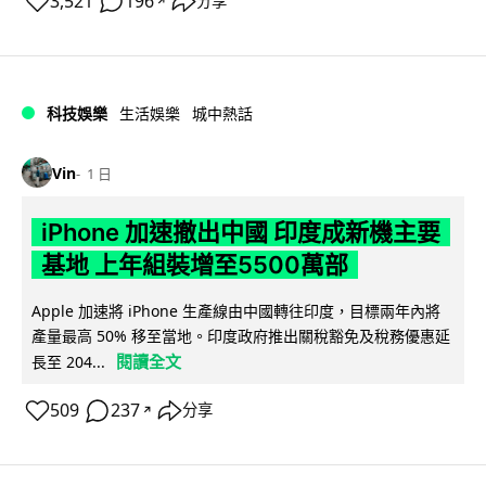
3,521
196
分享
↗
科技娛樂
生活娛樂
城中熱話
Vin
1 日
iPhone 加速撤出中國 印度成新機主要
基地 上年組裝增至5500萬部
Apple 加速將 iPhone 生產線由中國轉往印度，目標兩年內將
產量最高 50% 移至當地。印度政府推出關稅豁免及稅務優惠延
閱讀全文
長至 204...
509
237
分享
↗