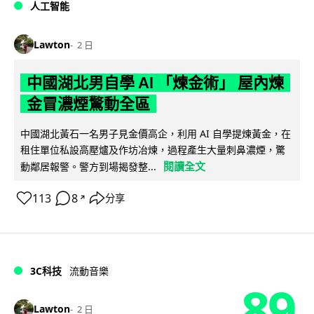
人工智能
Lawton
2 日
中國湖北男自學 AI 「煉金術」 屋內煉
金冒濃煙驚動全區
中國湖北黃石一名男子見金價高企，利用 AI 自學提煉黃金，在
租住單位私設高壓爐及作坊冶煉，過程產生大量刺鼻濃煙，驚
閱讀全文
動鄰居報警。警方到場揭發整...
113
8
分享
↗
3C科技
流動音樂
89
Lawton
2 日