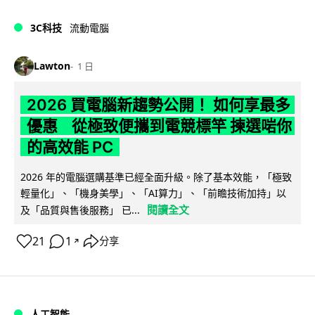
3C科技
流動電腦
Lawton
1 日
2026 買電腦新趨勢公開！ 如何享最多
優惠 從極致便攜到電競標竿 揀選啱你
的高效能 PC
2026 年的電腦選購基準已經全面升級。除了基本效能，「極致
輕量化」、「機身美學」、「AI算力」、「前瞻技術加持」以
閱讀全文
及「品質與售後服務」 已...
21
1
分享
↗
人工智能