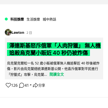
科技娛樂
生活娛樂
城中熱話
Lawton
2 日
澤連斯基怒斥俄軍「人肉狩獵」 無人機
追殺烏克蘭小販近 40 秒仍被炸傷
烏克蘭克爾松一名 52 歲小販被俄軍無人機追擊近 40 秒後被炸
傷，影片由烏克蘭總統澤連斯基公開。他直斥俄軍對平民進行
閱讀全文
「狩獵式」攻擊，烏克蘭...
126
41
分享
↗