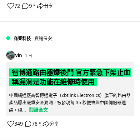
72
9
分享
↗
商業科技
資訊保安
Vin
1 日
智博通路由器爆後門 官方緊急下架止血
稱漏洞是功能在維修時使用
中國網通廠商智博通電子（Zbtlink Electronics）旗下的路由器
產品爆出嚴重安全漏洞，被發現每 35 秒便會與中國伺服器連
閱讀全文
線，旗...
349
78
分享
↗