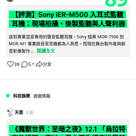
【評測】Sony IER-M500 入耳式監聽
耳機：現場拍攝、後製監聽與人聲利器
談到專業混音專用的聲音監聽耳機，Sony 經典 MDR-7506 到
MDR-M1 專業錄音室耳機都為人熟悉。而現在舞台製作者與創
閱讀全文
意影像製作...
39
5
分享
↗
科技娛樂
遊戲情報
天恩
2 日
《魔獸世界：至暗之夜》12.1 「烏拉特