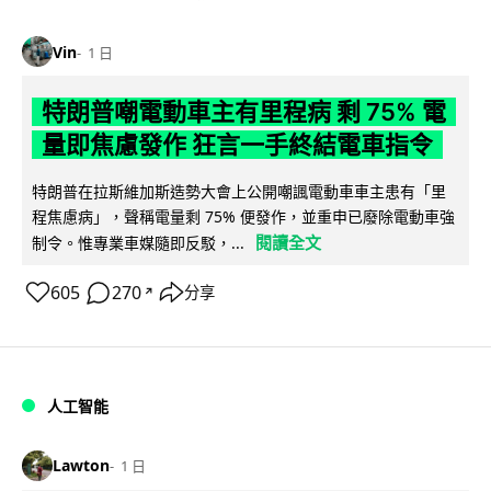
Vin
1 日
特朗普嘲電動車主有里程病 剩 75% 電
量即焦慮發作 狂言一手終結電車指令
特朗普在拉斯維加斯造勢大會上公開嘲諷電動車車主患有「里
程焦慮病」，聲稱電量剩 75% 便發作，並重申已廢除電動車強
閱讀全文
制令。惟專業車媒隨即反駁，...
605
270
分享
↗
人工智能
Lawton
1 日