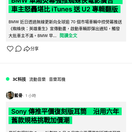
BMW 車廂熒幕強推蜘蛛俠電影廣告
車主怒轟堪比 iTunes 送 U2 專輯翻版
BMW 近日透過無線更新向全球逾 70 個市場車輛中控熒幕推送
《蜘蛛俠：英雄重生》宣傳動畫，啟動車輛即彈出通知，觸發
閱讀全文
大批車主不滿。BMW 早...
分享
3C科技
流動音樂
音樂耳機
藍骨
1 小時
Sony 傳推平價復刻版耳筒 沿用六年
舊款規格挑戰加價潮