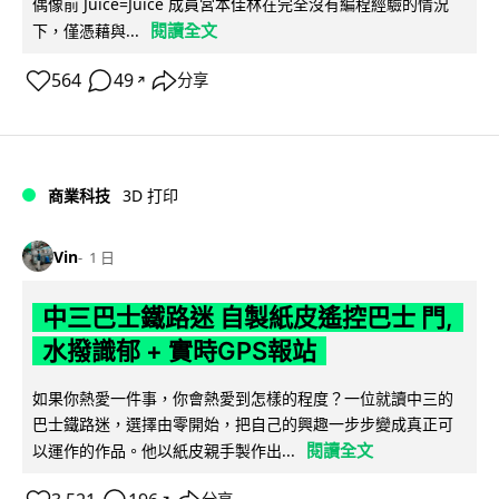
偶像前 Juice=Juice 成員宮本佳林在完全沒有編程經驗的情況
閱讀全文
下，僅憑藉與...
564
49
分享
↗
商業科技
3D 打印
Vin
1 日
中三巴士鐵路迷 自製紙皮遙控巴士 門,
水撥識郁 + 實時GPS報站
如果你熱愛一件事，你會熱愛到怎樣的程度？一位就讀中三的
巴士鐵路迷，選擇由零開始，把自己的興趣一步步變成真正可
閱讀全文
以運作的作品。他以紙皮親手製作出...