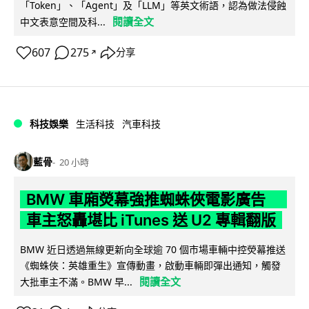
「Token」、「Agent」及「LLM」等英文術語，認為做法侵蝕
閱讀全文
中文表意空間及科...
607
275
分享
↗
科技娛樂
生活科技
汽車科技
藍骨
20 小時
BMW 車廂熒幕強推蜘蛛俠電影廣告
車主怒轟堪比 iTunes 送 U2 專輯翻版
BMW 近日透過無線更新向全球逾 70 個市場車輛中控熒幕推送
《蜘蛛俠：英雄重生》宣傳動畫，啟動車輛即彈出通知，觸發
閱讀全文
大批車主不滿。BMW 早...