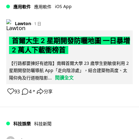
iOS App
應用軟件
應用軟件
Lawton
1 日
首爾大生 2 星期開發防曬地圖 一日暴增
2 萬人下載衝榜首
【行路都要揀好有遮陰】南韓首爾大學 23 歲學生劉敏俊利用 2
星期開發防曬導航 App「走向陰涼處」，結合建築物高度、太
閱讀全文
陽仰角及行道樹陰影...
93
4
分享
↗
科技娛樂
科技新聞