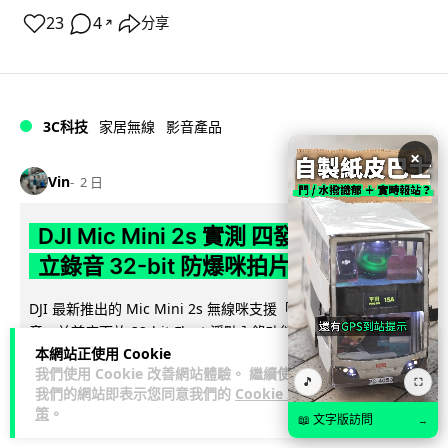
23
4
分享
↗
3C科技
家居無線
影音產品
×
Vin
2 日
DJI Mic Mini 2s 實測 四發一收同步獨
立錄音 32-bit 防爆咪拍片必備
DJI 最新推出的 Mic Mini 2s 無線咪支援「四發一收」分軌錄
音，並首度下放 32-bit Float 浮點內錄功能。本文經實測其...
本網站正使用 Cookie
閱讀全文
我們使用 Cookie 改善網站體驗。 繼續使用
🎵
⛶
我們的網站即表示您同意我們的
Cookie 政
253
1
分享
↗
策
。
📖 文字版訪問
→