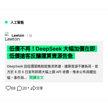
人工智能
Lawton
1 日
低價不再！DeepSeek 大幅加價在即
低價搶客反釀運算資源告急
DeepSeek 因低價策略掀起需求熱潮，運算資源不勝負荷，官
方於 8 月 6 日宣布即將大幅上調 API 收費，惟未公布具體加
閱讀全文
幅。事件與...
69
20
分享
↗