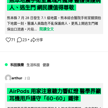
熊本地震手術室驚魂片瘋傳 醫護保護病
人、逃生門 網民讚值得尊敬
熊本縣 7 月 28 日發生 7.1 級地震，熊本綜合醫院手術室鏡頭拍
下地震一刻，醫護人員臨危不亂保護病人，更馬上開逃生門確
閱讀全文
保出口流通。片段...
71
23
分享
↗
科技娛樂
生活科技
健康
arthur
2 日
AirPods 用家注意聽力響紅燈 醫學界籲
耳機用戶謹守「60-60」鐵律