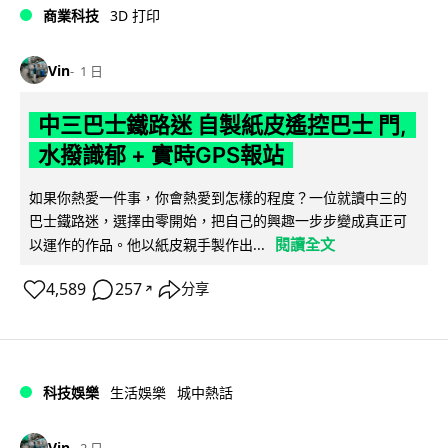
商業科技
3D 打印
Vin
1 日
中三巴士鐵路迷 自製紙皮遙控巴士 門,
水撥識郁 + 實時GPS報站
如果你熱愛一件事，你會熱愛到怎樣的程度？一位就讀中三的
巴士鐵路迷，選擇由零開始，把自己的興趣一步步變成真正可
閱讀全文
以運作的作品。他以紙皮親手製作出...
4,589
257
分享
↗
科技娛樂
生活娛樂
城中熱話
Vin
2 日