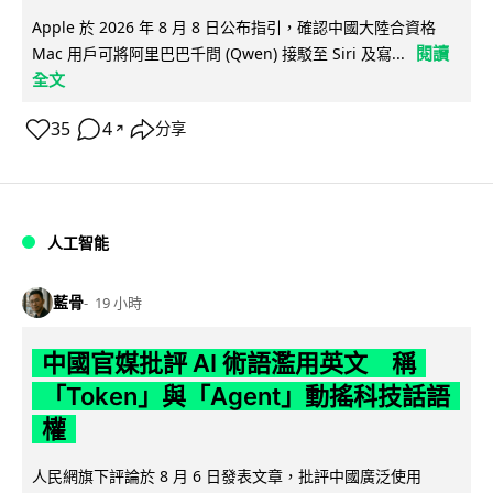
Apple 於 2026 年 8 月 8 日公布指引，確認中國大陸合資格
閱讀
Mac 用戶可將阿里巴巴千問 (Qwen) 接駁至 Siri 及寫...
全文
35
4
分享
↗
人工智能
藍骨
19 小時
中國官媒批評 AI 術語濫用英文 稱
「Token」與「Agent」動搖科技話語
權
人民網旗下評論於 8 月 6 日發表文章，批評中國廣泛使用