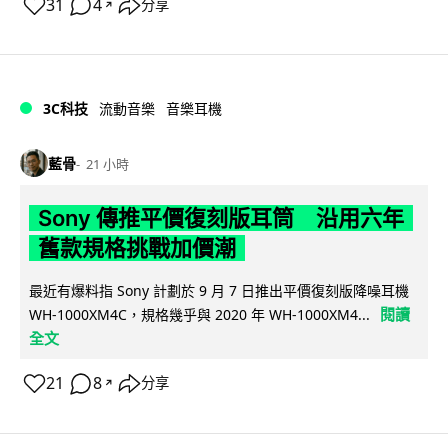
31
4
分享
↗
3C科技
流動音樂
音樂耳機
藍骨
21 小時
Sony 傳推平價復刻版耳筒 沿用六年
舊款規格挑戰加價潮
最近有爆料指 Sony 計劃於 9 月 7 日推出平價復刻版降噪耳機
閱讀
WH-1000XM4C，規格幾乎與 2020 年 WH-1000XM4...
全文
21
8
分享
↗