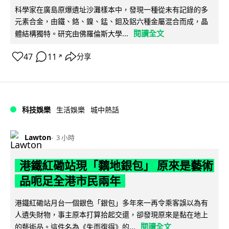
科學家在廣島原爆遺址沙灘樣本中，發現一種從未有記錄的多
元素合金，由鐵、鉻、鎳、錳、鉬及鋁六種金屬混合而成，晶
閱讀全文
體結構獨特。研究由佛羅倫斯大學...
47
11
分享
↗
科技娛樂
生活娛樂
城中熱話
Lawton
3 小時
港鐵紅磡站現「黐地銀包」 原來是藝術
品呃足全港市民兩年
港鐵紅磡站月台一個銀色「銀包」多年來一再令乘客誤以為有
人遺失財物，事主原本打算拾起交還，卻發現原來是黏在地上
閱讀全文
的藝術品。這件名為《失而復得》的...