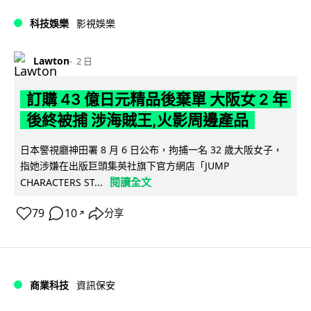
科技娛樂
影視娛樂
Lawton
2 日
訂購 43 億日元精品後棄單 大阪女 2 年
後終被捕 涉海賊王,火影周邊產品
日本警視廳神田署 8 月 6 日公布，拘捕一名 32 歲大阪女子，
指她涉嫌在出版巨頭集英社旗下官方網店「JUMP
閱讀全文
CHARACTERS ST...
79
10
分享
↗
商業科技
資訊保安