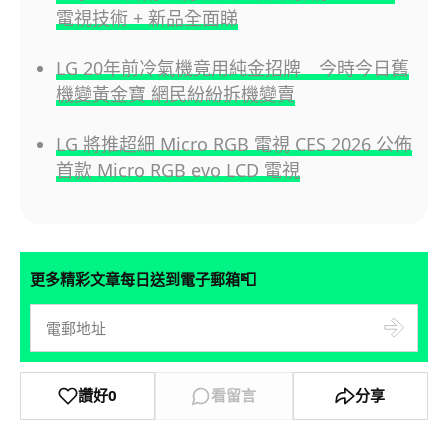
電視技術 + 新品全面睇
LG 20年前冷氣機竟用純金招牌 今時今日舊
機變黃金寶 網民紛紛拆機變賣
LG 將推超細 Micro RGB 電視 CES 2026 公佈
首款 Micro RGB evo LCD 電視
📮
更多精彩文章每日送到電子郵箱
讚好
0
看留言
分享