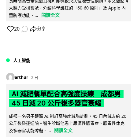
長時間高音量佩戴耳機可能導致永久性噪音性聽損。本文盤點 4
大聽力受損警號，介紹科學護耳的「60-60 原則」及 Apple 內
閱讀全文
置防護功能，...
20
分享
人工智能
arthur
2 日
AI 減肥餐單配合高強度操練 成都男
45 日減 20 公斤後多器官衰竭
成都一名男子跟隨 AI 制訂高強度減脂計劃，45 日內減去約 20
公斤後昏迷送院。醫生診斷他患上尿源性膿毒症、膿毒性休克
閱讀全文
及多器官功能障礙。...