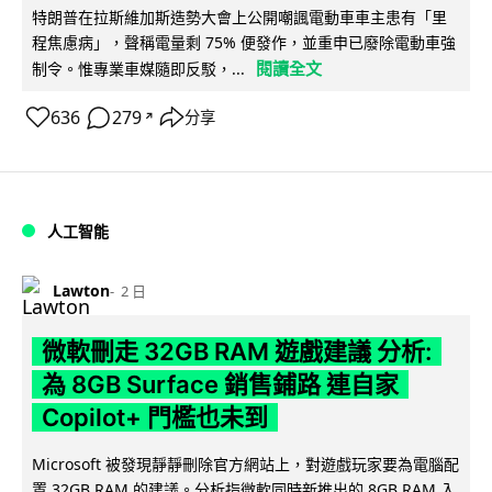
特朗普在拉斯維加斯造勢大會上公開嘲諷電動車車主患有「里
程焦慮病」，聲稱電量剩 75% 便發作，並重申已廢除電動車強
閱讀全文
制令。惟專業車媒隨即反駁，...
636
279
分享
↗
人工智能
Lawton
2 日
微軟刪走 32GB RAM 遊戲建議 分析:
為 8GB Surface 銷售鋪路 連自家
Copilot+ 門檻也未到
Microsoft 被發現靜靜刪除官方網站上，對遊戲玩家要為電腦配
置 32GB RAM 的建議。分析指微軟同時新推出的 8GB RAM 入