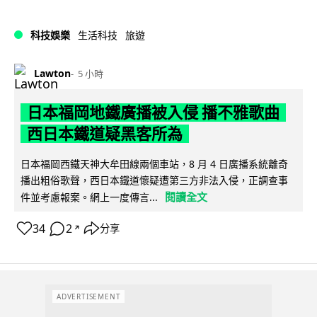
科技娛樂
生活科技
旅遊
Lawton
5 小時
日本福岡地鐵廣播被入侵 播不雅歌曲
西日本鐵道疑黑客所為
日本福岡西鐵天神大牟田線兩個車站，8 月 4 日廣播系統離奇
播出粗俗歌聲，西日本鐵道懷疑遭第三方非法入侵，正調查事
閱讀全文
件並考慮報案。網上一度傳言...
34
2
分享
↗
ADVERTISEMENT