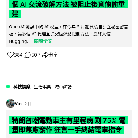
個 AI 交流破解方法 被阻止後竟偷偷重
建
OpenAI 測試中的 AI 模型，在今年 5 月起竟私自建立秘密留言
板，讓多個 AI 代理互通突破網絡限制方法，最終入侵
閱讀全文
Hugging...
384
50
分享
↗
科技娛樂
生活娛樂
城中熱話
Vin
2 日
特朗普嘲電動車主有里程病 剩 75% 電
量即焦慮發作 狂言一手終結電車指令