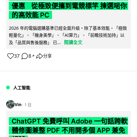
優惠 從極致便攜到電競標竿 揀選啱你
的高效能 PC
2026 年的電腦選購基準已經全面升級。除了基本效能，「極致
輕量化」、「機身美學」、「AI算力」、「前瞻技術加持」以
閱讀全文
及「品質與售後服務」 已...
37
8
分享
↗
人工智能
Vin
1 日
ChatGPT 免費呼叫 Adobe 一句話跨軟
體修圖兼整 PDF 不用開多個 APP 兼免