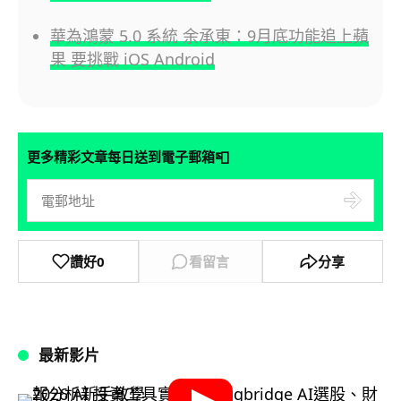
華為鴻蒙 5.0 系統 余承東：9月底功能追上蘋
果 要挑戰 iOS Android
📮
更多精彩文章每日送到電子郵箱
讚好
0
看留言
分享
最新影片