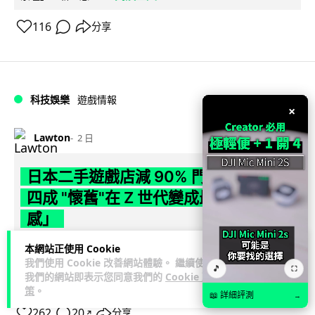
116
分享
科技娛樂
遊戲情報
×
Lawton
2 日
日本二手遊戲店減 90% 門市 業績反增
四成 "懷舊"在 Z 世代變成最潮「新鮮
感」
日本零售巨頭 GEO 將懷舊遊戲銷售門市從 1,000 間大幅減至
本網站正使用 Cookie
我們使用 Cookie 改善網站體驗。 繼續使用
99 間，但銷售額卻不降反升至過往的 1.4 倍。做到「減店增
🎵
⛶
我們的網站即表示您同意我們的
Cookie 政
閱讀全文
收」奇蹟，...
策
。
📖 詳細評測
→
262
20
分享
↗