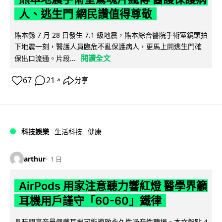
人、逃生門 網民讚值得尊敬
熊本縣 7 月 28 日發生 7.1 級地震，熊本綜合醫院手術室鏡頭拍
下地震一刻，醫護人員臨危不亂保護病人，更馬上開逃生門確
閱讀全文
保出口流通。片段...
67
21
分享
↗
科技娛樂
生活科技
健康
arthur
1 日
AirPods 用家注意聽力響紅燈 醫學界籲
耳機用戶謹守「60-60」鐵律
長時間高音量佩戴耳機可能導致永久性噪音性聽損。本文盤點 4