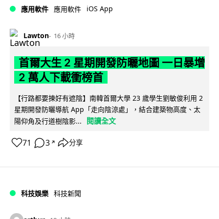
iOS App
應用軟件
應用軟件
Lawton
16 小時
首爾大生 2 星期開發防曬地圖 一日暴增
2 萬人下載衝榜首
【行路都要揀好有遮陰】南韓首爾大學 23 歲學生劉敏俊利用 2
星期開發防曬導航 App「走向陰涼處」，結合建築物高度、太
閱讀全文
陽仰角及行道樹陰影...
71
3
分享
↗
科技娛樂
科技新聞