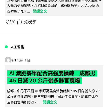
大聽力受損警號，介紹科學護耳的「60-60 原則」及 Apple 內
閱讀全文
置防護功能，...
20
分享
人工智能
arthur
1 日
AI 減肥餐單配合高強度操練 成都男
45 日減 20 公斤後多器官衰竭
成都一名男子跟隨 AI 制訂高強度減脂計劃，45 日內減去約 20
公斤後昏迷送院。醫生診斷他患上尿源性膿毒症、膿毒性休克
閱讀全文
及多器官功能障礙。...