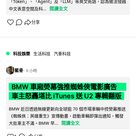
「Token」、「Agent」及「LLM」等英文術語，認為做法侵蝕
閱讀全文
中文表意空間及科...
分享
科技娛樂
生活科技
汽車科技
藍骨
6 小時
BMW 車廂熒幕強推蜘蛛俠電影廣告
車主怒轟堪比 iTunes 送 U2 專輯翻版
BMW 近日透過無線更新向全球逾 70 個市場車輛中控熒幕推送
《蜘蛛俠：英雄重生》宣傳動畫，啟動車輛即彈出通知，觸發
閱讀全文
大批車主不滿。BMW 早...