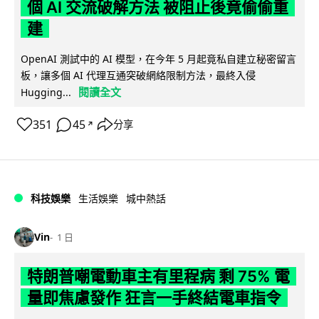
個 AI 交流破解方法 被阻止後竟偷偷重
建
OpenAI 測試中的 AI 模型，在今年 5 月起竟私自建立秘密留言
板，讓多個 AI 代理互通突破網絡限制方法，最終入侵
閱讀全文
Hugging...
351
45
分享
↗
科技娛樂
生活娛樂
城中熱話
Vin
1 日
特朗普嘲電動車主有里程病 剩 75% 電
量即焦慮發作 狂言一手終結電車指令