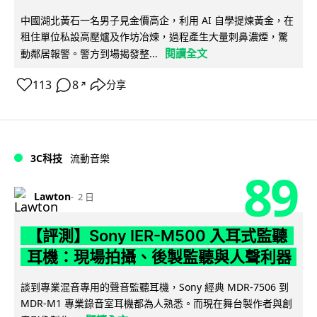
中國湖北黃石一名男子見金價高企，利用 AI 自學提煉黃金，在
租住單位私設高壓爐及作坊冶煉，過程產生大量刺鼻濃煙，驚
閱讀全文
動鄰居報警。警方到場揭發整...
113
8
分享
↗
3C科技
流動音樂
89
Lawton
2 日
【評測】Sony IER-M500 入耳式監聽
耳機：現場拍攝、後製監聽與人聲利器
談到專業混音專用的聲音監聽耳機，Sony 經典 MDR-7506 到
MDR-M1 專業錄音室耳機都為人熟悉。而現在舞台製作者與創