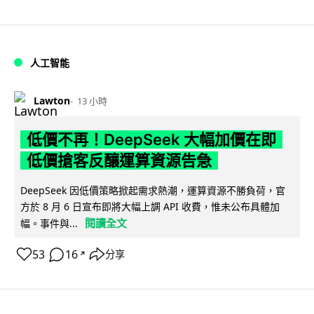
人工智能
Lawton
13 小時
低價不再！DeepSeek 大幅加價在即
低價搶客反釀運算資源告急
DeepSeek 因低價策略掀起需求熱潮，運算資源不勝負荷，官
方於 8 月 6 日宣布即將大幅上調 API 收費，惟未公布具體加
閱讀全文
幅。事件與...
53
16
分享
↗