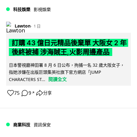
科技娛樂
影視娛樂
Lawton
1 日
訂購 43 億日元精品後棄單 大阪女 2 年
後終被捕 涉海賊王,火影周邊產品
日本警視廳神田署 8 月 6 日公布，拘捕一名 32 歲大阪女子，
指她涉嫌在出版巨頭集英社旗下官方網店「JUMP
閱讀全文
CHARACTERS ST...
75
9
分享
↗
商業科技
資訊保安