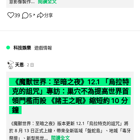
閱讀全文
意影像製作...
39
5
分享
↗
科技娛樂
遊戲情報
天恩
2 日
《魔獸世界：至暗之夜》12.1 「烏拉特
克的詛咒」專訪：巢穴不為提高世界首
領門檻而設 《諸王之眠》縮短約 10 分
鐘
《魔獸世界：至暗之夜》版本更新 12.1「烏拉特克的詛咒」將
於 8 月 13 日正式上線，帶來全新區域「盤蛇島」、地城「毒牙
閱讀全文
祭壇」、新型態世...