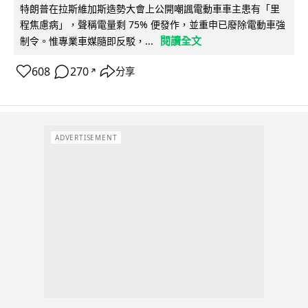
特朗普在拉斯維加斯造勢大會上公開嘲諷電動車車主患有「里
程焦慮病」，聲稱電量剩 75% 便發作，並重申已廢除電動車強
閱讀全文
制令。惟專業車媒隨即反駁，...
608
270
分享
↗
ADVERTISEMENT