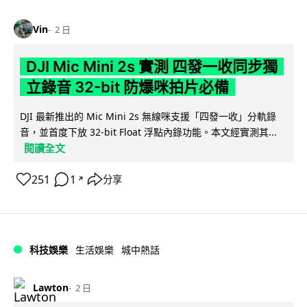
Vin
2 日
DJI Mic Mini 2s 實測 四發一收同步獨
立錄音 32-bit 防爆咪拍片必備
DJI 最新推出的 Mic Mini 2s 無線咪支援「四發一收」分軌錄
音，並首度下放 32-bit Float 浮點內錄功能。本文經實測其...
閱讀全文
251
1
分享
↗
科技娛樂
生活娛樂
城中熱話
Lawton
2 日