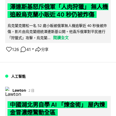
澤連斯基怒斥俄軍「人肉狩獵」 無人機
追殺烏克蘭小販近 40 秒仍被炸傷
烏克蘭克爾松一名 52 歲小販被俄軍無人機追擊近 40 秒後被炸
傷，影片由烏克蘭總統澤連斯基公開。他直斥俄軍對平民進行
閱讀全文
「狩獵式」攻擊，烏克蘭...
126
41
分享
↗
人工智能
Lawton
2 日
中國湖北男自學 AI 「煉金術」 屋內煉
金冒濃煙驚動全區