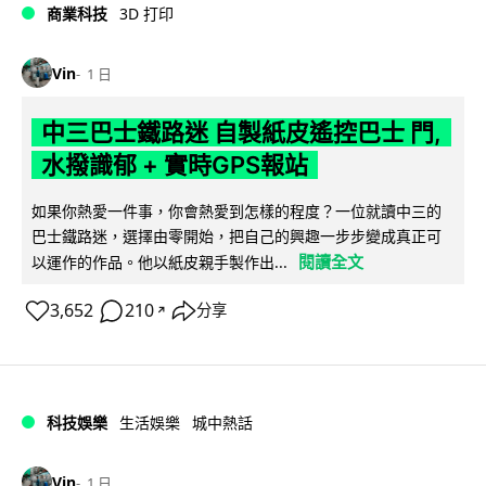
商業科技
3D 打印
Vin
1 日
中三巴士鐵路迷 自製紙皮遙控巴士 門,
水撥識郁 + 實時GPS報站
如果你熱愛一件事，你會熱愛到怎樣的程度？一位就讀中三的
巴士鐵路迷，選擇由零開始，把自己的興趣一步步變成真正可
閱讀全文
以運作的作品。他以紙皮親手製作出...
3,652
210
分享
↗
科技娛樂
生活娛樂
城中熱話
Vin
1 日