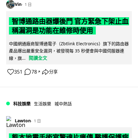
Vin
1 日
智博通路由器爆後門 官方緊急下架止血
稱漏洞是功能在維修時使用
中國網通廠商智博通電子（Zbtlink Electronics）旗下的路由器
產品爆出嚴重安全漏洞，被發現每 35 秒便會與中國伺服器連
閱讀全文
線，旗...
351
78
分享
↗
科技娛樂
生活娛樂
城中熱話
Lawton
1 日
熊本地震手術室驚魂片瘋傳 醫護保護病