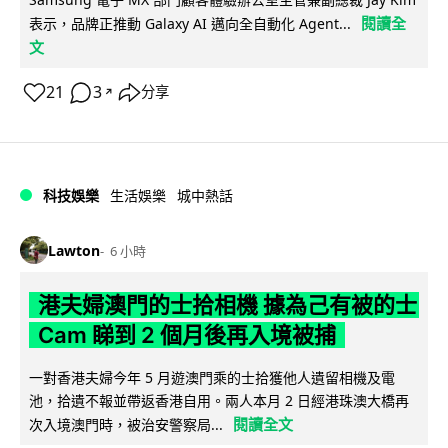
閱讀全
表示，品牌正推動 Galaxy AI 邁向全自動化 Agent...
文
21
3
分享
↗
科技娛樂
生活娛樂
城中熱話
Lawton
6 小時
港夫婦澳門的士拾相機 據為己有被的士
Cam 睇到 2 個月後再入境被捕
一對香港夫婦今年 5 月遊澳門乘的士拾獲他人遺留相機及電
池，拾遺不報並帶返香港自用。兩人本月 2 日經港珠澳大橋再
閱讀全文
次入境澳門時，被治安警察局...