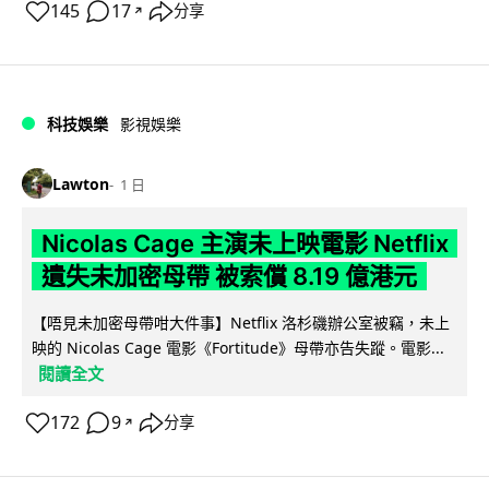
145
17
分享
↗
科技娛樂
影視娛樂
Lawton
1 日
Nicolas Cage 主演未上映電影 Netflix
遺失未加密母帶 被索償 8.19 億港元
【唔見未加密母帶咁大件事】Netflix 洛杉磯辦公室被竊，未上
映的 Nicolas Cage 電影《Fortitude》母帶亦告失蹤。電影...
閱讀全文
172
9
分享
↗