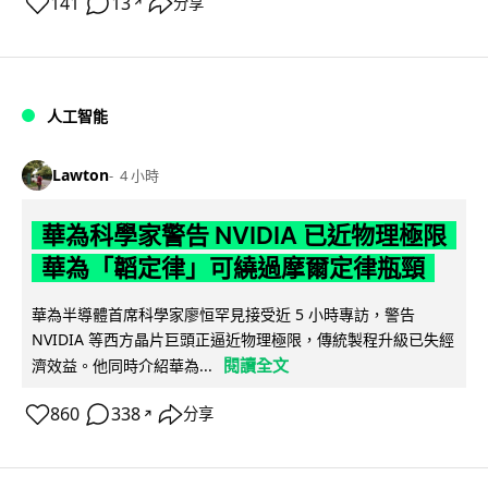
141
13
分享
↗
人工智能
Lawton
4 小時
華為科學家警告 NVIDIA 已近物理極限
華為「韜定律」可繞過摩爾定律瓶頸
華為半導體首席科學家廖恒罕見接受近 5 小時專訪，警告
NVIDIA 等西方晶片巨頭正逼近物理極限，傳統製程升級已失經
閱讀全文
濟效益。他同時介紹華為...
860
338
分享
↗