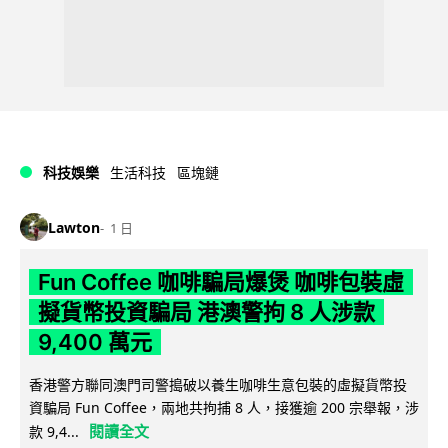
科技娛樂
生活科技
區塊鏈
Lawton
1 日
Fun Coffee 咖啡騙局爆煲 咖啡包裝虛
擬貨幣投資騙局 港澳警拘 8 人涉款
9,400 萬元
香港警方聯同澳門司警搗破以養生咖啡生意包裝的虛擬貨幣投
資騙局 Fun Coffee，兩地共拘捕 8 人，接獲逾 200 宗舉報，涉
閱讀全文
款 9,4...