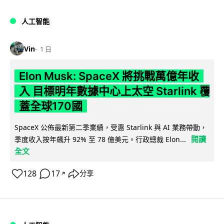
人工智能
Vin
1 日
Elon Musk: SpaceX 將挑戰萬億年收
入 目標明年數據中心上太空 Starlink 覆
蓋全球170國
SpaceX 公佈最新第二季業績，受惠 Starlink 與 AI 業務帶動，
閱讀
季度收入按年飆升 92% 至 78 億美元。行政總裁 Elon...
全文
128
17
分享
↗