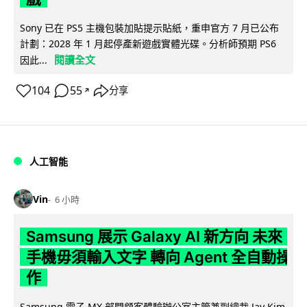
Sony 已在 PS5 主機包裝加貼提示貼紙，重申官方 7 月已公布
計劃：2028 年 1 月起停產新遊戲實體光碟。分析師預期 PS6
閱讀全文
因此...
104
55
分享
↗
人工智能
Vin
6 小時
Samsung 展示 Galaxy AI 新方向 未來
手機毋須輸入文字 轉向 Agent 全自動操
作
Samsung 電子 MX 部門顧客體驗辦公室主管兼副總裁 Jay Kim