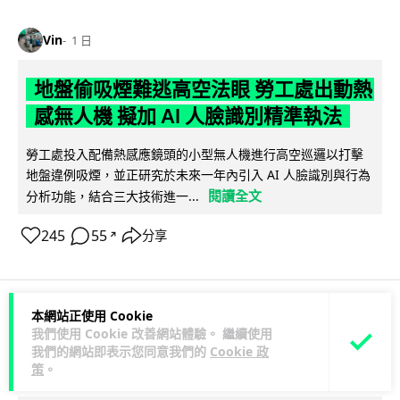
Vin
1 日
地盤偷吸煙難逃高空法眼 勞工處出動熱
感無人機 擬加 AI 人臉識別精準執法
勞工處投入配備熱感應鏡頭的小型無人機進行高空巡邏以打擊
地盤違例吸煙，並正研究於未來一年內引入 AI 人臉識別與行為
閱讀全文
分析功能，結合三大技術進一...
245
55
分享
↗
本網站正使用 Cookie
人工智能
我們使用 Cookie 改善網站體驗。 繼續使用
我們的網站即表示您同意我們的
Cookie 政
策
。
Lawton
1 日