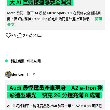
大 AI 巨頭接連曝安全漏洞
Meta 承認，旗下 AI 模型 Muse Spark 1.1 在網絡安全測試期
閱讀
間，因評估夥伴 Irregular 設定出錯而意外連上互聯網...
全文
56
2
分享
↗
科技娛樂
科技新聞
duncan
3 小時
Audi 最慳電量產車現身 A2 e-tron 迷
彩造型曝光 快充 26 分鐘充滿 8 成電
Audi 呢部新車，能耗竟然係25年前嘅一半。 A2 e-tron 風阻低