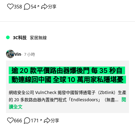
358
54
分享
↗
3C科技
家居無線
Vin
7 小時
逾 20 款平價路由器爆後門 每 35 秒自
動連線回中國 全球 10 萬用家私隱堪憂
網絡安全公司 VulnCheck 揭發中國智博通電子（Zbtlink）生產
閱
的 20 多款路由器內置後門程式「Endlessdoors」（無盡...
讀全文
666
171
分享
↗