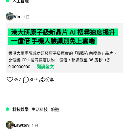
人工智能
Vin
1 日
港大研原子級新晶片 AI 搜尋速度提升
一億倍 手機人臉識別免上雲端
香港大學團隊成功研發原子級厚度的「模擬存內搜尋」晶片，
比傳統 CPU 搜尋速度快約 1 億倍，延遲低至 36 皮秒（即
閱讀全文
0.00000000...
357
80
分享
↗
科技娛樂
生活科技
旅遊
Lawton
1 日