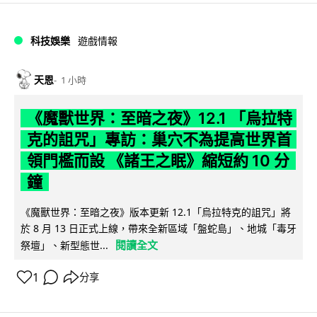
科技娛樂
遊戲情報
天恩
1 小時
《魔獸世界：至暗之夜》12.1 「烏拉特
克的詛咒」專訪：巢穴不為提高世界首
領門檻而設 《諸王之眠》縮短約 10 分
鐘
《魔獸世界：至暗之夜》版本更新 12.1「烏拉特克的詛咒」將
於 8 月 13 日正式上線，帶來全新區域「盤蛇島」、地城「毒牙
閱讀全文
祭壇」、新型態世...
1
分享