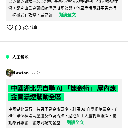
烏克蘭克爾松一名 52 歲小販被俄軍無人機追擊近 40 秒後被炸
傷，影片由烏克蘭總統澤連斯基公開。他直斥俄軍對平民進行
閱讀全文
「狩獵式」攻擊，烏克蘭...
分享
人工智能
Lawton
22 分
中國湖北男自學 AI 「煉金術」 屋內煉
金冒濃煙驚動全區
中國湖北黃石一名男子見金價高企，利用 AI 自學提煉黃金，在
租住單位私設高壓爐及作坊冶煉，過程產生大量刺鼻濃煙，驚
閱讀全文
動鄰居報警。警方到場揭發整...