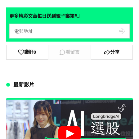
📮
更多精彩文章每日送到電子郵箱
讚好
0
看留言
分享
最新影片