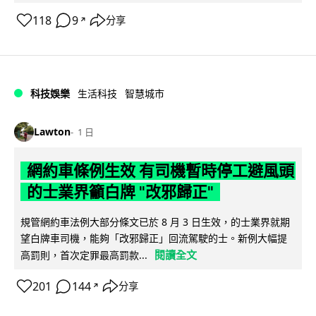
118
9
分享
↗
科技娛樂
生活科技
智慧城市
Lawton
1 日
網約車條例生效 有司機暫時停工避風頭
的士業界籲白牌 "改邪歸正"
規管網約車法例大部分條文已於 8 月 3 日生效，的士業界就期
望白牌車司機，能夠「改邪歸正」回流駕駛的士。新例大幅提
閱讀全文
高罰則，首次定罪最高罰款...
201
144
分享
↗