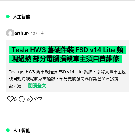
人工智能
arthur
10 小時
Tesla HW3 舊硬件裝 FSD v14 Lite 頻
現過熱 部分電腦損毀車主須自費維修
Tesla 向 HW3 舊車款推送 FSD v14 Lite 系統，引發大量車主反
映自動駕駛電腦嚴重過熱，部分更觸發高溫保護甚至直接燒
閱讀全文
毀，須...
6
分享
人工智能