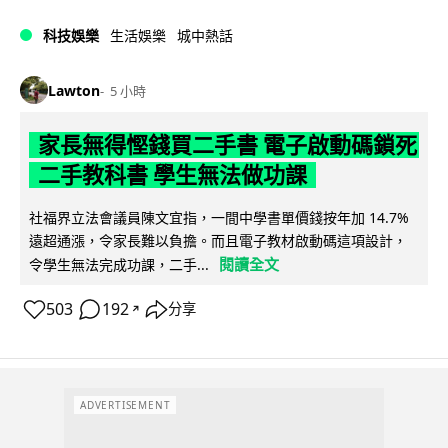
科技娛樂
生活娛樂
城中熱話
Lawton
5 小時
家長無得慳錢買二手書 電子啟動碼鎖死
二手教科書 學生無法做功課
社福界立法會議員陳文宜指，一間中學書單價錢按年加 14.7%
遠超通漲，令家長難以負擔。而且電子教材啟動碼這項設計，
閱讀全文
令學生無法完成功課，二手...
503
192
分享
↗
ADVERTISEMENT