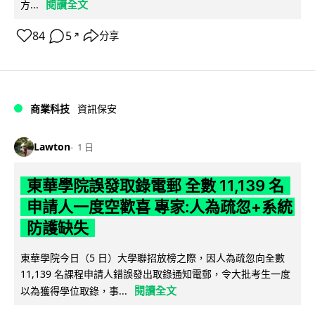
閱讀全文
方...
84
5
分享
↗
商業科技
資訊保安
Lawton
1 日
東華學院誤發取錄電郵 全數 11,139 名
申請人一度空歡喜 專家:人為疏忽+系統
防護缺失
東華學院今日（5 日）大學聯招放榜之際，因人為疏忽向全數
11,139 名課程申請人錯誤發出取錄通知電郵，令大批考生一度
閱讀全文
以為獲得學位取錄，事...