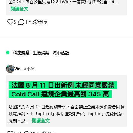
至0.24，每百公里只需12.8 kWh，一度電行到7.8公里。6...
閱讀全文
5
1
分享
↗
科技娛樂
生活娛樂
城中熱話
Vin
4 小時
法國 8 月 11 日出新例 未經同意嚴禁
Cold Call 違規企業最高罰 345 萬
法國將於 8 月 11 日起實施新例，全面禁止企業未經消費者同意
致電推銷，由「opt-out」拒接登記制轉為「opt-in」先徵同意
閱讀全文
機制。違...