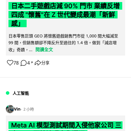
日本二手遊戲店減 90% 門市 業績反增
四成 "懷舊"在 Z 世代變成最潮「新鮮
感」
日本零售巨頭 GEO 將懷舊遊戲銷售門市從 1,000 間大幅減至
99 間，但銷售額卻不降反升至過往的 1.4 倍。做到「減店增
閱讀全文
收」奇蹟，...
78
4
分享
↗
人工智能
Vin
2 小時
Meta AI 模型測試期間入侵他家公司 三