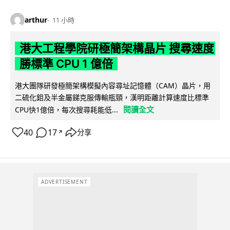
arthur
11 小時
港大工程學院研極簡架構晶片 搜尋速度
勝標準 CPU 1 億倍
港大團隊研發極簡架構模擬內容尋址記憶體（CAM）晶片，用
二硫化鉬及半金屬銻克服傳輸瓶頸，漢明距離計算速度比標準
閱讀全文
CPU快1億倍，每次搜尋耗能低...
40
17
分享
↗
ADVERTISEMENT