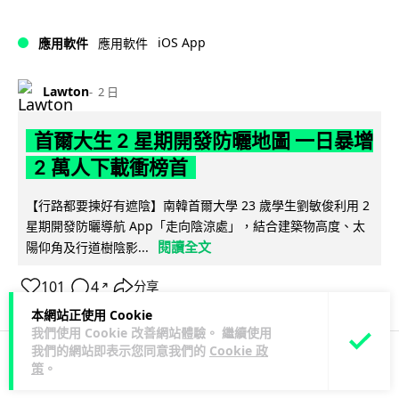
iOS App
應用軟件
應用軟件
Lawton
2 日
首爾大生 2 星期開發防曬地圖 一日暴增
2 萬人下載衝榜首
【行路都要揀好有遮陰】南韓首爾大學 23 歲學生劉敏俊利用 2
星期開發防曬導航 App「走向陰涼處」，結合建築物高度、太
閱讀全文
陽仰角及行道樹陰影...
101
4
分享
↗
本網站正使用 Cookie
我們使用 Cookie 改善網站體驗。 繼續使用
我們的網站即表示您同意我們的
Cookie 政
策
。
3C科技
流動音樂
音樂耳機