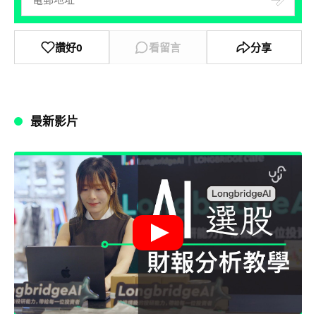
讚好
0
看留言
分享
最新影片