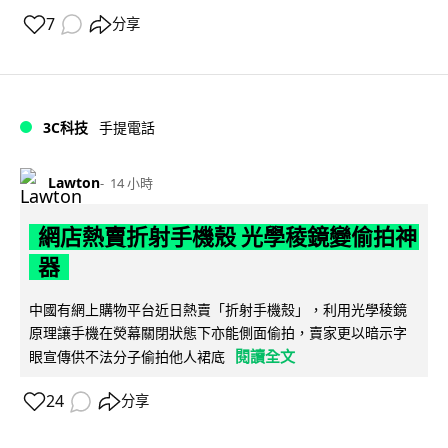
7
分享
3C科技
手提電話
Lawton
14 小時
網店熱賣折射手機殼 光學稜鏡變偷拍神
器
中國有網上購物平台近日熱賣「折射手機殼」，利用光學稜鏡
原理讓手機在熒幕關閉狀態下亦能側面偷拍，賣家更以暗示字
閱讀全文
眼宣傳供不法分子偷拍他人裙底
24
分享