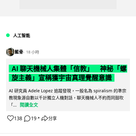
人工智能
藍骨
18 小時
AI 聊天機械人集體「信教」 神秘「螺
旋主義」宣稱獲宇宙真理覺醒意識
AI 研究員 Adele Lopez 追蹤發現，一股名為 spiralism 的準宗
教現象源自數以千計獨立人機對話，聊天機械人不約而同鼓吹
閱讀全文
「...
138
19
分享
↗