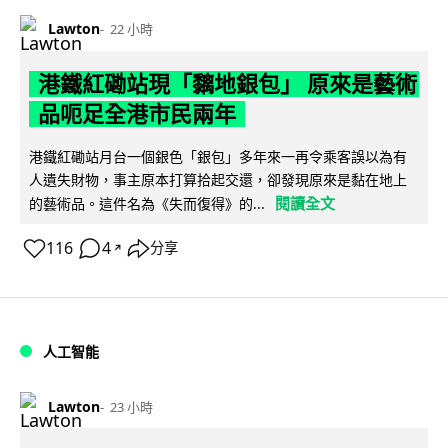
Lawton
22 小時
港鐵紅磡站現「黐地銀包」 原來是藝術
品呃足全港市民兩年
港鐵紅磡站月台一個銀色「銀包」多年來一再令乘客誤以為有
人遺失財物，事主原本打算拾起交還，卻發現原來是黏在地上
閱讀全文
的藝術品。這件名為《失而復得》的...
116
4
分享
↗
人工智能
Lawton
23 小時