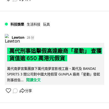
科技娛樂
生活科技
玩具
Lawton
28 分
萬代刑事追擊假高達廠商「星動」 查獲
貨值逾 650 萬港元假貨
萬代南夢宮集團旗下萬代南夢宮影視工廠、萬代及 BANDAI
SPIRITS 3 間公司對中國大陸假冒 GUNPLA 廠商「星動」發起
閱讀全文
刑事控告...
分享