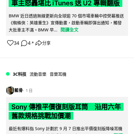
車主怒轟堪比 iTunes 送 U2 專輯翻版
BMW 近日透過無線更新向全球逾 70 個市場車輛中控熒幕推送
《蜘蛛俠：英雄重生》宣傳動畫，啟動車輛即彈出通知，觸發
閱讀全文
大批車主不滿。BMW 早...
34
4
分享
↗
3C科技
流動音樂
音樂耳機
藍骨
1 日
Sony 傳推平價復刻版耳筒 沿用六年
舊款規格挑戰加價潮
最近有爆料指 Sony 計劃於 9 月 7 日推出平價復刻版降噪耳機