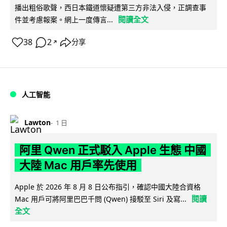
播出粗俗歌聲，西日本鐵道懷疑遭第三方非法入侵，正調查事
閱讀全文
件並考慮報案。網上一度傳言...
38
2
分享
↗
人工智能
Lawton
1 日
阿里 Qwen 正式駁入 Apple 生態 中國
大陸 Mac 用戶率先使用
Apple 於 2026 年 8 月 8 日公布指引，確認中國大陸合資格
閱讀
Mac 用戶可將阿里巴巴千問 (Qwen) 接駁至 Siri 及寫...
全文