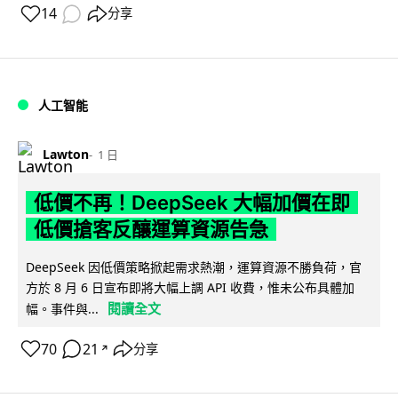
14
分享
人工智能
Lawton
1 日
低價不再！DeepSeek 大幅加價在即
低價搶客反釀運算資源告急
DeepSeek 因低價策略掀起需求熱潮，運算資源不勝負荷，官
方於 8 月 6 日宣布即將大幅上調 API 收費，惟未公布具體加
閱讀全文
幅。事件與...
70
21
分享
↗