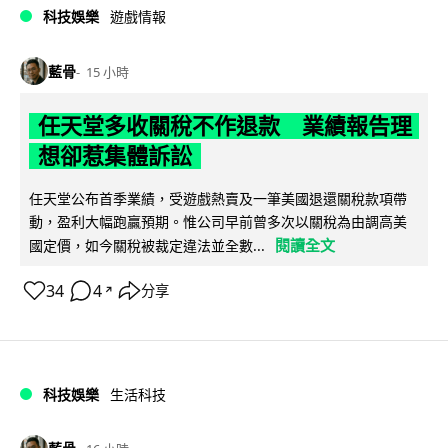
科技娛樂
遊戲情報
藍骨
15 小時
任天堂多收關稅不作退款 業績報告理
想卻惹集體訴訟
任天堂公布首季業績，受遊戲熱賣及一筆美國退還關稅款項帶
動，盈利大幅跑贏預期。惟公司早前曾多次以關稅為由調高美
閱讀全文
國定價，如今關稅被裁定違法並全數...
34
4
分享
↗
科技娛樂
生活科技