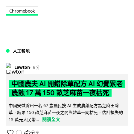
Chromebook
人工智能
Lawton
6 分
中國農夫 AI 開錯除草配方 AI 幻覺累老
農蝕 17 萬 150 畝芝麻苗一夜枯死
中國安徽滁州一名 67 歲農民按 AI 生成農藥配方為芝麻田除
草，結果 150 畝芝麻苗一夜之間與雜草一同枯死，估計損失約
閱讀全文
15 萬元人民幣...
分享