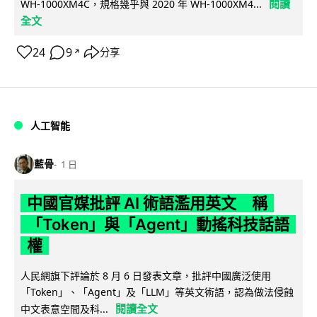
閱讀
WH-1000XM4C，規格幾乎與 2020 年 WH-1000XM4...
全文
24
9
分享
↗
人工智能
藍骨
1 日
中國官媒批評 AI 術語濫用英文 稱
「Token」與「Agent」動搖科技話語
權
人民網旗下評論於 8 月 6 日發表文章，批評中國廣泛使用
「Token」、「Agent」及「LLM」等英文術語，認為做法侵蝕
閱讀全文
中文表意空間及科...