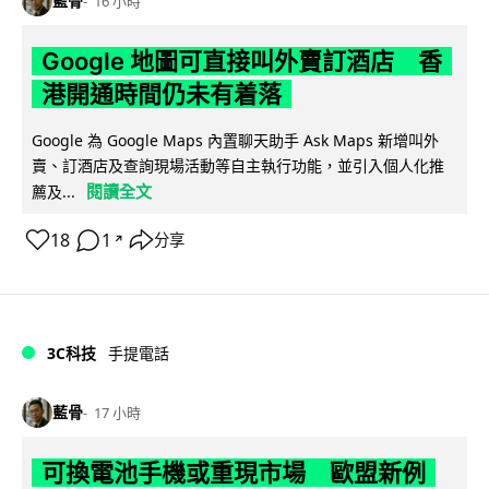
藍骨
16 小時
Google 地圖可直接叫外賣訂酒店 香
港開通時間仍未有着落
Google 為 Google Maps 內置聊天助手 Ask Maps 新增叫外
賣、訂酒店及查詢現場活動等自主執行功能，並引入個人化推
閱讀全文
薦及...
18
1
分享
↗
3C科技
手提電話
藍骨
17 小時
可換電池手機或重現市場 歐盟新例