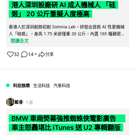
港人深圳設廠研 AI 成人機械人 「硅
姬」 20 公斤重擬人度極高
香港人於深圳創辦初創 Somnia Lab，研發出首款 AI 性愛機械
人「硅姬」，身高 1.75 米卻僅重 20 公斤，內置 165 種親密...
閱讀全文
32
14
分享
↗
科技娛樂
生活科技
汽車科技
藍骨
1 日
BMW 車廂熒幕強推蜘蛛俠電影廣告
車主怒轟堪比 iTunes 送 U2 專輯翻版