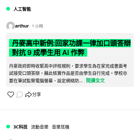
人工智能
arthur
1 小時
丹麥高中新例:回家功課一律加口頭答辯
對抗 9 成學生用 AI 作弊
丹麥政府即時收緊高中評核規則，要求學生為在家完成書面考
試接受口頭答辯，藉此核實作品是否由學生自行完成。學校亦
閱讀全文
要在筆試監察電腦螢幕、設定網絡防...
分享
3C科技
流動音樂
音樂耳機