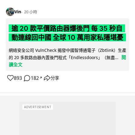
Vin
20 小時
逾 20 款平價路由器爆後門 每 35 秒自
動連線回中國 全球 10 萬用家私隱堪憂
網絡安全公司 VulnCheck 揭發中國智博通電子（Zbtlink）生產
閱
的 20 多款路由器內置後門程式「Endlessdoors」（無盡...
讀全文
893
182
分享
↗
ADVERTISEMENT