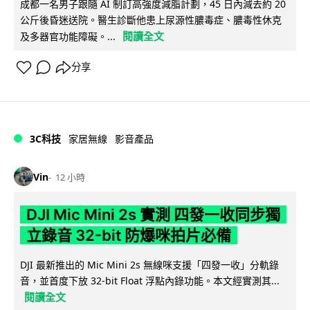
成都一名男子跟隨 AI 制訂高強度減脂計劃，45 日內減去約 20
公斤後昏迷送院。醫生診斷他患上尿源性膿毒症、膿毒性休克
閱讀全文
及多器官功能障礙。...
分享
3C科技
家居無線
影音產品
Vin
12 小時
DJI Mic Mini 2s 實測 四發一收同步獨
立錄音 32-bit 防爆咪拍片必備
DJI 最新推出的 Mic Mini 2s 無線咪支援「四發一收」分軌錄
音，並首度下放 32-bit Float 浮點內錄功能。本文經實測其...
閱讀全文