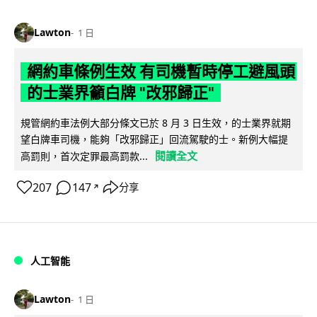
Lawton
1 日
網約車條例生效 有司機暫時停工避風頭
的士業界籲白牌 "改邪歸正"
規管網約車法例大部分條文已於 8 月 3 日生效，的士業界就期
望白牌車司機，能夠「改邪歸正」回流駕駛的士。新例大幅提
閱讀全文
高罰則，首次定罪最高罰款...
207
147
分享
↗
人工智能
Lawton
1 日