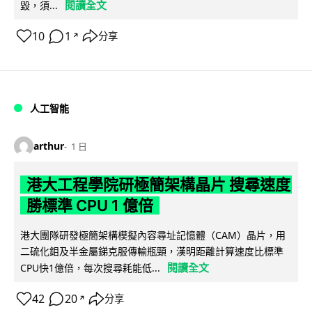
閱讀全文
毀，須...
10
1
分享
↗
人工智能
arthur
1 日
港大工程學院研極簡架構晶片 搜尋速度
勝標準 CPU 1 億倍
港大團隊研發極簡架構模擬內容尋址記憶體（CAM）晶片，用
二硫化鉬及半金屬銻克服傳輸瓶頸，漢明距離計算速度比標準
閱讀全文
CPU快1億倍，每次搜尋耗能低...
42
20
分享
↗