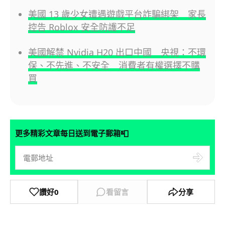
美國 13 歲少女遭遇遊戲平台詐騙綁架 家長
控告 Roblox 安全防護不足
美國解禁 Nvidia H20 出口中國 央視：不環
保、不先進、不安全 消費者有權選擇不購
買
📮
更多精彩文章每日送到電子郵箱
讚好
0
看留言
分享