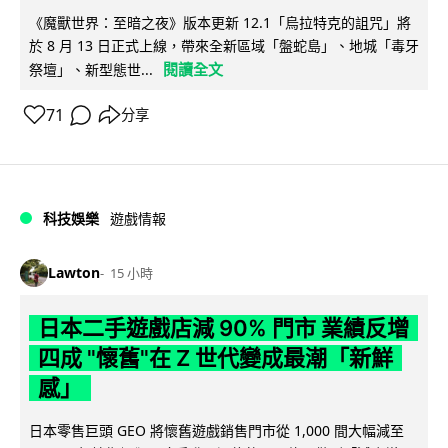
《魔獸世界：至暗之夜》版本更新 12.1「烏拉特克的詛咒」將
於 8 月 13 日正式上線，帶來全新區域「盤蛇島」、地城「毒牙
閱讀全文
祭壇」、新型態世...
71
分享
科技娛樂
遊戲情報
Lawton
15 小時
日本二手遊戲店減 90% 門市 業績反增
四成 "懷舊"在 Z 世代變成最潮「新鮮
感」
日本零售巨頭 GEO 將懷舊遊戲銷售門市從 1,000 間大幅減至