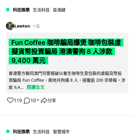
科技娛樂
生活科技
區塊鏈
Lawton
1 日
Fun Coffee 咖啡騙局爆煲 咖啡包裝虛
擬貨幣投資騙局 港澳警拘 8 人涉款
9,400 萬元
香港警方聯同澳門司警搗破以養生咖啡生意包裝的虛擬貨幣投
資騙局 Fun Coffee，兩地共拘捕 8 人，接獲逾 200 宗舉報，涉
閱讀全文
款 9,4...
119
10
分享
↗
科技娛樂
生活科技
智慧城市