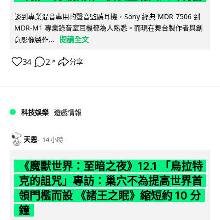
談到專業混音專用的聲音監聽耳機，Sony 經典 MDR-7506 到
MDR-M1 專業錄音室耳機都為人熟悉。而現在舞台製作者與創
閱讀全文
意影像製作...
34
2
分享
↗
科技娛樂
遊戲情報
天恩
14 小時
《魔獸世界：至暗之夜》12.1 「烏拉特
克的詛咒」專訪：巢穴不為提高世界首
領門檻而設 《諸王之眠》縮短約 10 分
鐘