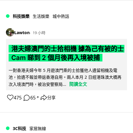
科技娛樂
生活娛樂
城中熱話
Lawton
19 小時
港夫婦澳門的士拾相機 據為己有被的士
Cam 睇到 2 個月後再入境被捕
一對香港夫婦今年 5 月遊澳門乘的士拾獲他人遺留相機及電
池，拾遺不報並帶返香港自用。兩人本月 2 日經港珠澳大橋再
閱讀全文
次入境澳門時，被治安警察局...
475
65
分享
↗
3C科技
家居無線