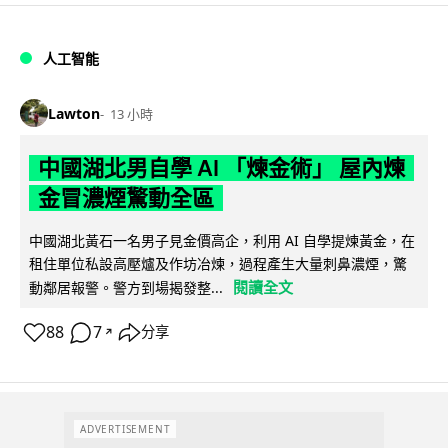
人工智能
Lawton
13 小時
中國湖北男自學 AI 「煉金術」 屋內煉
金冒濃煙驚動全區
中國湖北黃石一名男子見金價高企，利用 AI 自學提煉黃金，在
租住單位私設高壓爐及作坊冶煉，過程產生大量刺鼻濃煙，驚
閱讀全文
動鄰居報警。警方到場揭發整...
88
7
分享
↗
ADVERTISEMENT