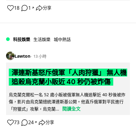
18
1
分享
↗
科技娛樂
生活娛樂
城中熱話
Lawton
13 小時
澤連斯基怒斥俄軍「人肉狩獵」 無人機
追殺烏克蘭小販近 40 秒仍被炸傷
烏克蘭克爾松一名 52 歲小販被俄軍無人機追擊近 40 秒後被炸
傷，影片由烏克蘭總統澤連斯基公開。他直斥俄軍對平民進行
閱讀全文
「狩獵式」攻擊，烏克蘭...
73
24
分享
↗