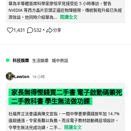
華為半導體首席科學家廖恒罕見接受近 5 小時專訪，警告
NVIDIA 等西方晶片巨頭正逼近物理極限，傳統製程升級已失經
閱讀全文
濟效益。他同時介紹華為...
1,431
532
分享
↗
科技娛樂
生活娛樂
城中熱話
Lawton
18 小時
家長無得慳錢買二手書 電子啟動碼鎖死
二手教科書 學生無法做功課
社福界立法會議員陳文宜指，一間中學書單價錢按年加 14.7%
遠超通漲，令家長難以負擔。而且電子教材啟動碼這項設計，
閱讀全文
令學生無法完成功課，二手...