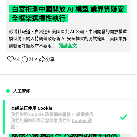
白宮拒測中國開放 AI 模型 業界質疑安
全框架選擇性執行
彭博社報道，白宮通知美國頂尖 AI 公司，中國開發的開放權重
模型將不納入特朗普政府新 AI 安全框架的測試範圍。美國業界
閱讀全文
則聯署呼籲政府不要限...
44
21
分享
↗
人工智能
Vin
1 日
本網站正使用 Cookie
我們使用 Cookie 改善網站體驗。 繼續使用
我們的網站即表示您同意我們的
Cookie 政
地盤偷吸煙難逃高空法眼 勞工處出動熱
策
。
感無人機 擬加 AI 人臉識別精準執法