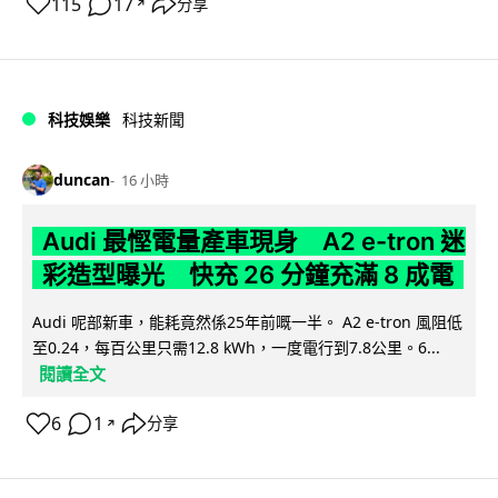
115
17
分享
↗
科技娛樂
科技新聞
duncan
16 小時
Audi 最慳電量產車現身 A2 e-tron 迷
彩造型曝光 快充 26 分鐘充滿 8 成電
Audi 呢部新車，能耗竟然係25年前嘅一半。 A2 e-tron 風阻低
至0.24，每百公里只需12.8 kWh，一度電行到7.8公里。6...
閱讀全文
6
1
分享
↗