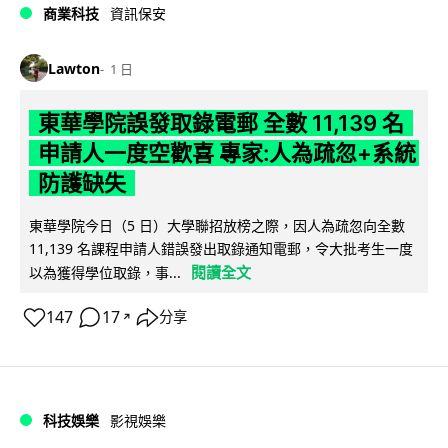
商業科技
資訊保安
Lawton
1 日
東華學院誤發取錄電郵 全數 11,139 名
申請人一度空歡喜 專家:人為疏忽+系統
防護缺失
東華學院今日（5 日）大學聯招放榜之際，因人為疏忽向全數
11,139 名課程申請人錯誤發出取錄通知電郵，令大批考生一度
閱讀全文
以為獲得學位取錄，事...
147
17
分享
↗
科技娛樂
影視娛樂