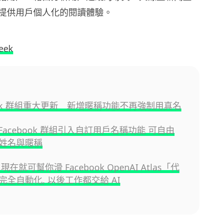
提供用戶個人化的閱讀體驗。
eek
book 群組重大更新 新增暱稱功能不再強制用真名
為 Facebook 群組引入自訂用戶名稱功能 可自由
姓名與暱稱
現在就可幫你滑 Facebook OpenAI Atlas「代
完全自動化, 以後工作都交給 AI