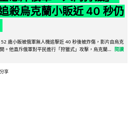
追殺烏克蘭小販近 40 秒仍
52 歲小販被俄軍無人機追擊近 40 秒後被炸傷，影片由烏克
開。他直斥俄軍對平民進行「狩獵式」攻擊，烏克蘭...
閱讀
分享