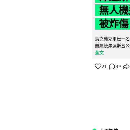
無人機
被炸傷
烏克蘭克爾松一名 
蘭總統澤連斯基公
全文
21
3
↗