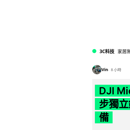
3C科技
家居
Vin
8 小時
DJI M
步獨立錄
備