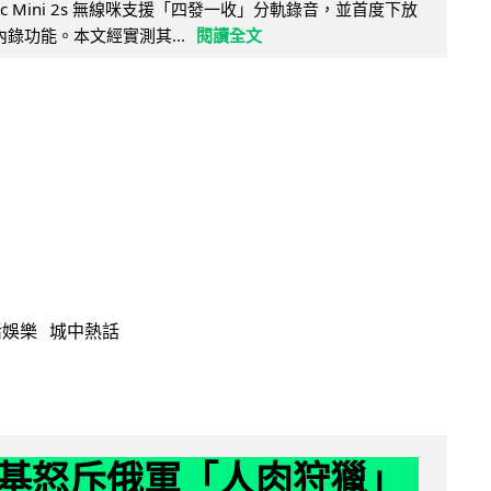
Mic Mini 2s 無線咪支援「四發一收」分軌錄音，並首度下放
 浮點內錄功能。本文經實測其...
閱讀全文
活娛樂
城中熱話
基怒斥俄軍「人肉狩獵」