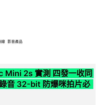
無線
影音產品
ic Mini 2s 實測 四發一收同
音 32-bit 防爆咪拍片必