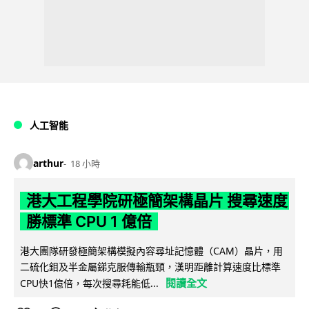
人工智能
arthur
18 小時
港大工程學院研極簡架構晶片 搜尋速度
勝標準 CPU 1 億倍
港大團隊研發極簡架構模擬內容尋址記憶體（CAM）晶片，用
二硫化鉬及半金屬銻克服傳輸瓶頸，漢明距離計算速度比標準
閱讀全文
CPU快1億倍，每次搜尋耗能低...