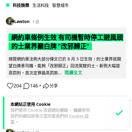
科技娛樂
生活科技
智慧城市
Lawton
1 日
網約車條例生效 有司機暫時停工避風頭
的士業界籲白牌 "改邪歸正"
規管網約車法例大部分條文已於 8 月 3 日生效，的士業界就期
望白牌車司機，能夠「改邪歸正」回流駕駛的士。新例大幅提
閱讀全文
高罰則，首次定罪最高罰款...
204
146
分享
↗
本網站正使用 Cookie
我們使用 Cookie 改善網站體驗。 繼續使用
我們的網站即表示您同意我們的
Cookie 政
人工智能
策
。