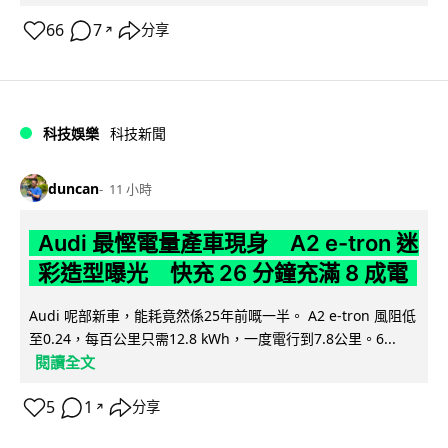
66
7
分享
↗
科技娛樂
科技新聞
duncan
11 小時
Audi 最慳電量產車現身 A2 e-tron 迷
彩造型曝光 快充 26 分鐘充滿 8 成電
Audi 呢部新車，能耗竟然係25年前嘅一半。 A2 e-tron 風阻低
至0.24，每百公里只需12.8 kWh，一度電行到7.8公里。6...
閱讀全文
5
1
分享
↗