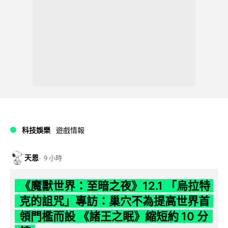
科技娛樂
遊戲情報
天恩
9 小時
《魔獸世界：至暗之夜》12.1 「烏拉特
克的詛咒」專訪：巢穴不為提高世界首
領門檻而設 《諸王之眠》縮短約 10 分