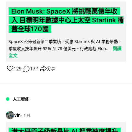
Elon Musk: SpaceX 將挑戰萬億年收
入 目標明年數據中心上太空 Starlink 覆
蓋全球170國
SpaceX 公佈最新第二季業績，受惠 Starlink 與 AI 業務帶動，
閱讀
季度收入按年飆升 92% 至 78 億美元。行政總裁 Elon...
全文
129
17
分享
↗
人工智能
Vin
1 日
港大研原子級新晶片 AI 搜尋速度提升