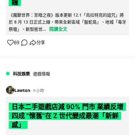
鐘
《魔獸世界：至暗之夜》版本更新 12.1「烏拉特克的詛咒」將
於 8 月 13 日正式上線，帶來全新區域「盤蛇島」、地城「毒牙
閱讀全文
祭壇」、新型態世...
69
分享
科技娛樂
遊戲情報
Lawton
9 小時
日本二手遊戲店減 90% 門市 業績反增
四成 "懷舊"在 Z 世代變成最潮「新鮮
感」