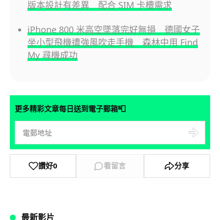
版本設計有差異 配合 SIM 卡槽需求
iPhone 800 米高空墜落完好無損 德國女子
坐小型飛機遭強風吹走手機 森林中用 Find
My 尋機成功
📮
更多精彩文章每日送到電子郵箱
讚好
0
看留言
分享
最新影片