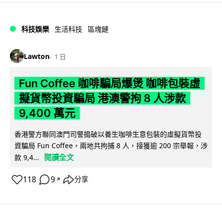
科技娛樂
生活科技
區塊鏈
Lawton
1 日
Fun Coffee 咖啡騙局爆煲 咖啡包裝虛
擬貨幣投資騙局 港澳警拘 8 人涉款
9,400 萬元
香港警方聯同澳門司警搗破以養生咖啡生意包裝的虛擬貨幣投
資騙局 Fun Coffee，兩地共拘捕 8 人，接獲逾 200 宗舉報，涉
閱讀全文
款 9,4...
118
9
分享
↗