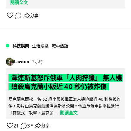
閱讀全文
分享
科技娛樂
生活娛樂
城中熱話
Lawton
7 小時
澤連斯基怒斥俄軍「人肉狩獵」 無人機
追殺烏克蘭小販近 40 秒仍被炸傷
烏克蘭克爾松一名 52 歲小販被俄軍無人機追擊近 40 秒後被炸
傷，影片由烏克蘭總統澤連斯基公開。他直斥俄軍對平民進行
閱讀全文
「狩獵式」攻擊，烏克蘭...
21
3
分享
↗