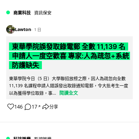
商業科技
資訊保安
Lawton
1 日
東華學院誤發取錄電郵 全數 11,139 名
申請人一度空歡喜 專家:人為疏忽+系統
防護缺失
東華學院今日（5 日）大學聯招放榜之際，因人為疏忽向全數
11,139 名課程申請人錯誤發出取錄通知電郵，令大批考生一度
閱讀全文
以為獲得學位取錄，事...
146
17
分享
↗
科技娛樂
影視娛樂