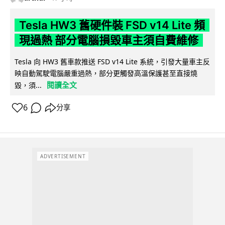
Tesla HW3 舊硬件裝 FSD v14 Lite 頻
現過熱 部分電腦損毀車主須自費維修
Tesla 向 HW3 舊車款推送 FSD v14 Lite 系統，引發大量車主反
映自動駕駛電腦嚴重過熱，部分更觸發高溫保護甚至直接燒
閱讀全文
毀，須...
6
分享
ADVERTISEMENT