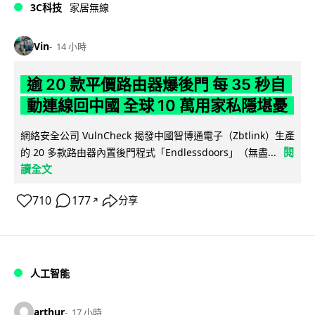
3C科技
家居無線
Vin
14 小時
逾 20 款平價路由器爆後門 每 35 秒自
動連線回中國 全球 10 萬用家私隱堪憂
網絡安全公司 VulnCheck 揭發中國智博通電子（Zbtlink）生產
閱
的 20 多款路由器內置後門程式「Endlessdoors」（無盡...
讀全文
710
177
分享
↗
人工智能
arthur
17 小時