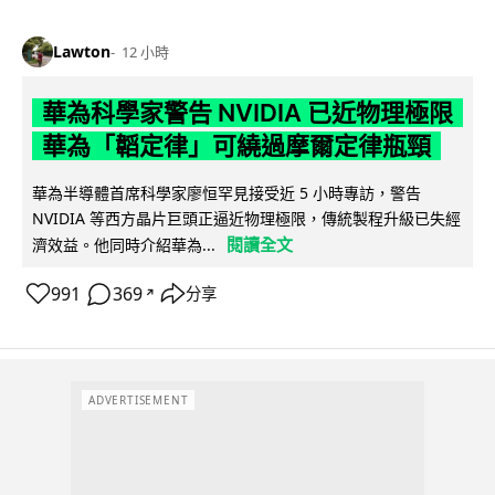
Lawton
12 小時
華為科學家警告 NVIDIA 已近物理極限
華為「韜定律」可繞過摩爾定律瓶頸
華為半導體首席科學家廖恒罕見接受近 5 小時專訪，警告
NVIDIA 等西方晶片巨頭正逼近物理極限，傳統製程升級已失經
閱讀全文
濟效益。他同時介紹華為...
991
369
分享
↗
ADVERTISEMENT