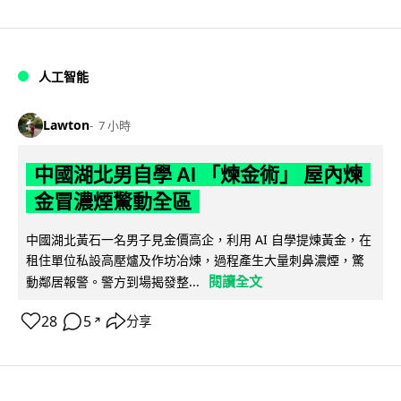
人工智能
Lawton
7 小時
中國湖北男自學 AI 「煉金術」 屋內煉
金冒濃煙驚動全區
中國湖北黃石一名男子見金價高企，利用 AI 自學提煉黃金，在
租住單位私設高壓爐及作坊冶煉，過程產生大量刺鼻濃煙，驚
閱讀全文
動鄰居報警。警方到場揭發整...
28
5
分享
↗