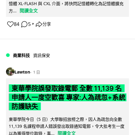
憶體 XL-FLASH 與 CXL 介面，將快閃記憶體轉化為記憶體擴充
閱讀全文
方...
84
5
分享
↗
商業科技
資訊保安
Lawton
1 日
東華學院誤發取錄電郵 全數 11,139 名
申請人一度空歡喜 專家:人為疏忽+系統
防護缺失
東華學院今日（5 日）大學聯招放榜之際，因人為疏忽向全數
11,139 名課程申請人錯誤發出取錄通知電郵，令大批考生一度
閱讀全文
以為獲得學位取錄，事...