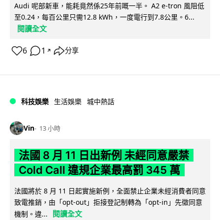
Audi 呢部新車，能耗竟然係25年前嘅一半。 A2 e-tron 風阻低
至0.24，每百公里只需12.8 kWh，一度電行到7.8公里。6...
閱讀全文
6
1
分享
↗
科技娛樂
生活娛樂
城中熱話
Vin
13 小時
法國 8 月 11 日出新例 未經同意嚴禁
Cold Call 違規企業最高罰 345 萬
法國將於 8 月 11 日起實施新例，全面禁止企業未經消費者同意
致電推銷，由「opt-out」拒接登記制轉為「opt-in」先徵同意
閱讀全文
機制。違...