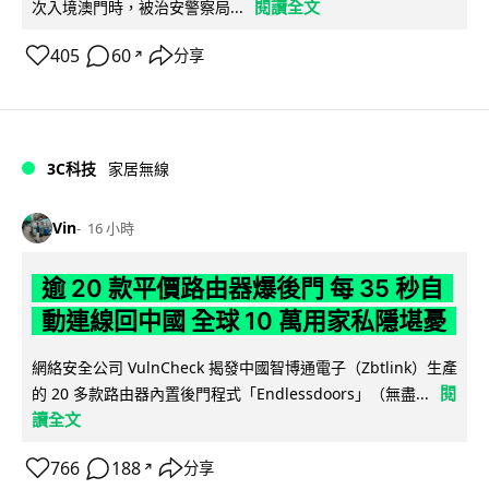
閱讀全文
次入境澳門時，被治安警察局...
405
60
分享
↗
3C科技
家居無線
Vin
16 小時
逾 20 款平價路由器爆後門 每 35 秒自
動連線回中國 全球 10 萬用家私隱堪憂
網絡安全公司 VulnCheck 揭發中國智博通電子（Zbtlink）生產
閱
的 20 多款路由器內置後門程式「Endlessdoors」（無盡...
讀全文
766
188
分享
↗