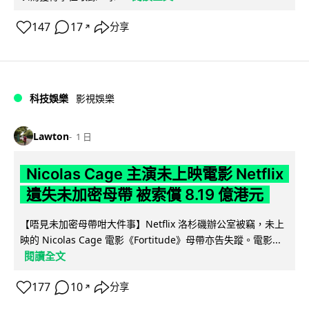
147
17
分享
↗
科技娛樂
影視娛樂
Lawton
1 日
Nicolas Cage 主演未上映電影 Netflix
遺失未加密母帶 被索償 8.19 億港元
【唔見未加密母帶咁大件事】Netflix 洛杉磯辦公室被竊，未上
映的 Nicolas Cage 電影《Fortitude》母帶亦告失蹤。電影...
閱讀全文
177
10
分享
↗