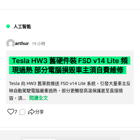
人工智能
arthur
19 小時
Tesla HW3 舊硬件裝 FSD v14 Lite 頻
現過熱 部分電腦損毀車主須自費維修
Tesla 向 HW3 舊車款推送 FSD v14 Lite 系統，引發大量車主反
映自動駕駛電腦嚴重過熱，部分更觸發高溫保護甚至直接燒
閱讀全文
毀，須...
7
分享