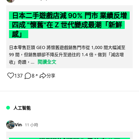
日本二手遊戲店減 90% 門市 業績反增
四成 "懷舊"在 Z 世代變成最潮「新鮮
感」
日本零售巨頭 GEO 將懷舊遊戲銷售門市從 1,000 間大幅減至
99 間，但銷售額卻不降反升至過往的 1.4 倍。做到「減店增
閱讀全文
收」奇蹟，...
137
8
分享
↗
人工智能
Vin
11 小時