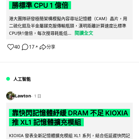
勝標準 CPU 1 億倍
港大團隊研發極簡架構模擬內容尋址記憶體（CAM）晶片，用
二硫化鉬及半金屬銻克服傳輸瓶頸，漢明距離計算速度比標準
閱讀全文
CPU快1億倍，每次搜尋耗能低...
40
17
分享
↗
人工智能
Lawton
1 日
靠快閃記憶體紓緩 DRAM 不足 KIOXIA
推 XL1 記憶體擴充模組
KIOXIA 發表全新記憶體擴充模組 XL1 系列，結合低延遲快閃記