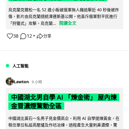
烏克蘭克爾松一名 52 歲小販被俄軍無人機追擊近 40 秒後被炸
傷，影片由烏克蘭總統澤連斯基公開。他直斥俄軍對平民進行
閱讀全文
「狩獵式」攻擊，烏克蘭...
38
12
分享
↗
人工智能
Lawton
9 小時
中國湖北男自學 AI 「煉金術」 屋內煉
金冒濃煙驚動全區
中國湖北黃石一名男子見金價高企，利用 AI 自學提煉黃金，在
租住單位私設高壓爐及作坊冶煉，過程產生大量刺鼻濃煙，驚