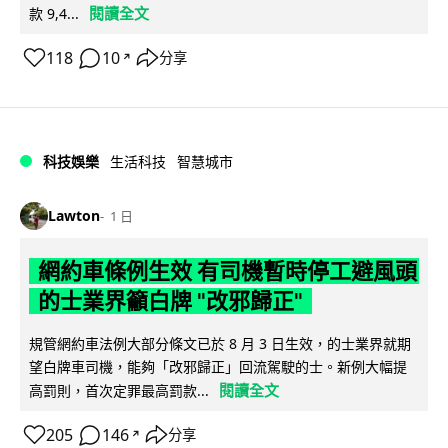
閱讀全文
款 9,4...
118
10
分享
↗
科技娛樂
生活科技
智慧城市
Lawton
1 日
網約車條例生效 有司機暫時停工避風頭
的士業界籲白牌 "改邪歸正"
規管網約車法例大部分條文已於 8 月 3 日生效，的士業界就期
望白牌車司機，能夠「改邪歸正」回流駕駛的士。新例大幅提
閱讀全文
高罰則，首次定罪最高罰款...
205
146
分享
↗