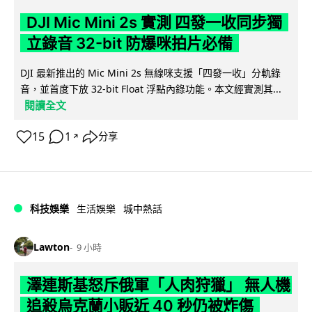
DJI Mic Mini 2s 實測 四發一收同步獨
立錄音 32-bit 防爆咪拍片必備
DJI 最新推出的 Mic Mini 2s 無線咪支援「四發一收」分軌錄
音，並首度下放 32-bit Float 浮點內錄功能。本文經實測其...
閱讀全文
15
1
分享
↗
科技娛樂
生活娛樂
城中熱話
Lawton
9 小時
澤連斯基怒斥俄軍「人肉狩獵」 無人機
追殺烏克蘭小販近 40 秒仍被炸傷