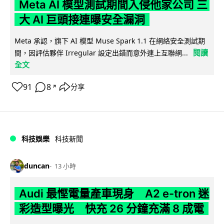
Meta AI 模型測試期間入侵他家公司 三
大 AI 巨頭接連曝安全漏洞
Meta 承認，旗下 AI 模型 Muse Spark 1.1 在網絡安全測試期
閱讀
間，因評估夥伴 Irregular 設定出錯而意外連上互聯網...
全文
91
8
分享
↗
科技娛樂
科技新聞
duncan
13 小時
Audi 最慳電量產車現身 A2 e-tron 迷
彩造型曝光 快充 26 分鐘充滿 8 成電