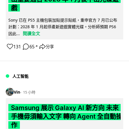
戲
Sony 已在 PS5 主機包裝加貼提示貼紙，重申官方 7 月已公布
計劃：2028 年 1 月起停產新遊戲實體光碟。分析師預期 PS6
閱讀全文
因此...
131
65
分享
↗
人工智能
Vin
15 小時
Samsung 展示 Galaxy AI 新方向 未來
手機毋須輸入文字 轉向 Agent 全自動操
作