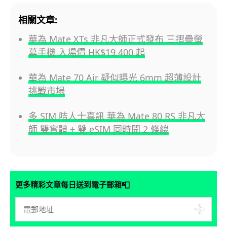
相關文章:
華為 Mate XTs 非凡大師正式發布 三摺疊螢
幕手機 入場價 HK$19,400 起
華為 Mate 70 Air 疑似曝光 6mm 超薄設計
挑戰市場
多 SIM 咭人士喜訊 華為 Mate 80 RS 非凡大
師 雙實體 + 雙 eSIM 同時開 2 條線
📮
更多精彩文章每日送到電子郵箱