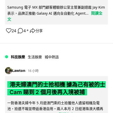
Samsung 電子 MX 部門顧客體驗辦公室主管兼副總裁 Jay Kim
閱讀全
表示，品牌正推動 Galaxy AI 邁向全自動化 Agent...
文
24
4
分享
↗
科技娛樂
生活娛樂
城中熱話
Lawton
16 小時
港夫婦澳門的士拾相機 據為己有被的士
Cam 睇到 2 個月後再入境被捕
一對香港夫婦今年 5 月遊澳門乘的士拾獲他人遺留相機及電
池，拾遺不報並帶返香港自用。兩人本月 2 日經港珠澳大橋再