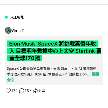
人工智能
Vin
1 日
Elon Musk: SpaceX 將挑戰萬億年收
入 目標明年數據中心上太空 Starlink 覆
蓋全球170國
SpaceX 公佈最新第二季業績，受惠 Starlink 與 AI 業務帶動，
閱讀
季度收入按年飆升 92% 至 78 億美元。行政總裁 Elon...
全文
132
18
分享
↗