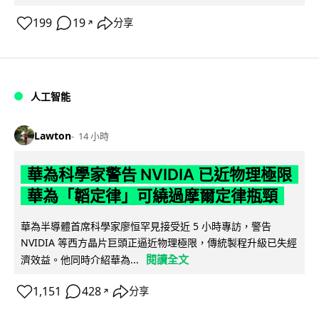
199
19
分享
↗
人工智能
Lawton
14 小時
華為科學家警告 NVIDIA 已近物理極限
華為「韜定律」可繞過摩爾定律瓶頸
華為半導體首席科學家廖恒罕見接受近 5 小時專訪，警告
NVIDIA 等西方晶片巨頭正逼近物理極限，傳統製程升級已失經
閱讀全文
濟效益。他同時介紹華為...
1,151
428
分享
↗