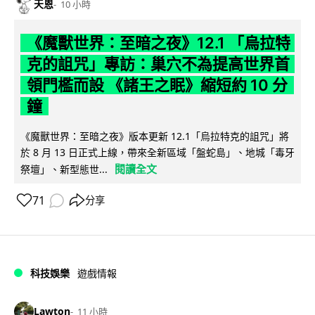
天恩
10 小時
《魔獸世界：至暗之夜》12.1 「烏拉特
克的詛咒」專訪：巢穴不為提高世界首
領門檻而設 《諸王之眠》縮短約 10 分
鐘
《魔獸世界：至暗之夜》版本更新 12.1「烏拉特克的詛咒」將
於 8 月 13 日正式上線，帶來全新區域「盤蛇島」、地城「毒牙
閱讀全文
祭壇」、新型態世...
71
分享
科技娛樂
遊戲情報
Lawton
11 小時