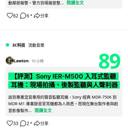
閱讀全文
動鄰居報警。警方到場揭發整...
62
6
分享
↗
3C科技
流動音樂
89
Lawton
10 小時
【評測】Sony IER-M500 入耳式監聽
耳機：現場拍攝、後製監聽與人聲利器
談到專業混音專用的聲音監聽耳機，Sony 經典 MDR-7506 到
MDR-M1 專業錄音室耳機都為人熟悉。而現在舞台製作者與創
閱讀全文
意影像製作...
33
2
分享
↗