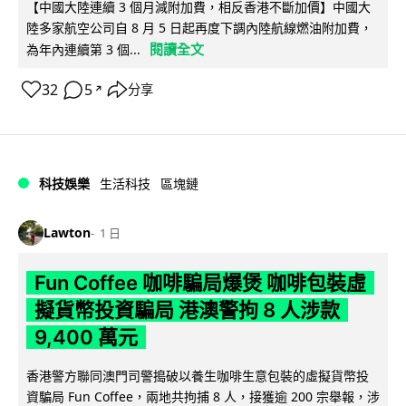
【中國大陸連續 3 個月減附加費，相反香港不斷加價】中國大
陸多家航空公司自 8 月 5 日起再度下調內陸航線燃油附加費，
閱讀全文
為年內連續第 3 個...
32
5
分享
↗
科技娛樂
生活科技
區塊鏈
Lawton
1 日
Fun Coffee 咖啡騙局爆煲 咖啡包裝虛
擬貨幣投資騙局 港澳警拘 8 人涉款
9,400 萬元
香港警方聯同澳門司警搗破以養生咖啡生意包裝的虛擬貨幣投
資騙局 Fun Coffee，兩地共拘捕 8 人，接獲逾 200 宗舉報，涉