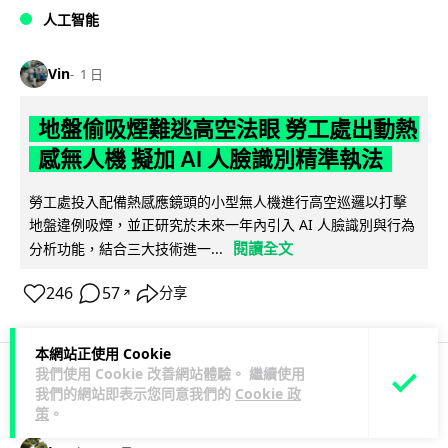
人工智能
Vin
1 日
地盤偷吸煙難逃高空法眼 勞工處出動熱
感無人機 擬加 AI 人臉識別精準執法
勞工處投入配備熱感應鏡頭的小型無人機進行高空巡邏以打擊
地盤違例吸煙，並正研究於未來一年內引入 AI 人臉識別與行為
閱讀全文
分析功能，結合三大技術進一...
246
57
分享
↗
本網站正使用 Cookie
我們使用 Cookie 改善網站體驗。 繼續使用
我們的網站即表示您同意我們的
Cookie 政
人工智能
策
。