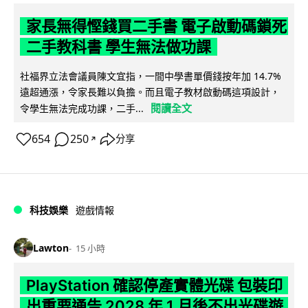
家長無得慳錢買二手書 電子啟動碼鎖死
二手教科書 學生無法做功課
社福界立法會議員陳文宜指，一間中學書單價錢按年加 14.7%
遠超通漲，令家長難以負擔。而且電子教材啟動碼這項設計，
閱讀全文
令學生無法完成功課，二手...
654
250
分享
↗
科技娛樂
遊戲情報
Lawton
15 小時
PlayStation 確認停產實體光碟 包裝印
出重要通告 2028 年 1 月後不出光碟遊