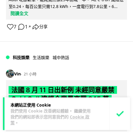
至0.24，每百公里只需12.8 kWh，一度電行到7.8公里。6...
閱讀全文
7
1
分享
↗
科技娛樂
生活娛樂
城中熱話
Vin
21 小時
法國 8 月 11 日出新例 未經同意嚴禁
Cold Call 違規企業最高罰 345 萬
本網站正使用 Cookie
我們使用 Cookie 改善網站體驗。 繼續使用
法國將於 8 月 11 日起實施新例，全面禁止企業未經消費者同意
我們的網站即表示您同意我們的
Cookie 政
致電推銷，由「opt-out」拒接登記制轉為「opt-in」先徵同意
策
。
閱讀全文
機制。違...