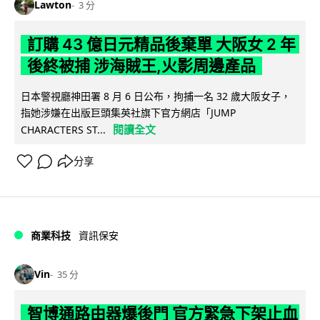
Lawton
3 分
訂購 43 億日元精品後棄單 大阪女 2 年
後終被捕 涉海賊王,火影周邊產品
日本警視廳神田署 8 月 6 日公布，拘捕一名 32 歲大阪女子，
指她涉嫌在出版巨頭集英社旗下官方網店「JUMP
閱讀全文
CHARACTERS ST...
分享
商業科技
資訊保安
Vin
35 分
智博通路由器爆後門 官方緊急下架止血