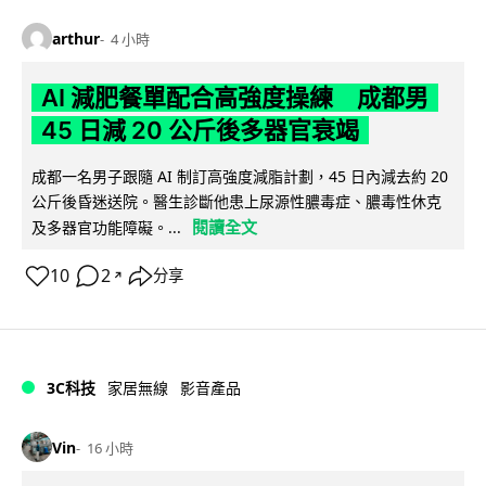
arthur
4 小時
AI 減肥餐單配合高強度操練 成都男
45 日減 20 公斤後多器官衰竭
成都一名男子跟隨 AI 制訂高強度減脂計劃，45 日內減去約 20
公斤後昏迷送院。醫生診斷他患上尿源性膿毒症、膿毒性休克
閱讀全文
及多器官功能障礙。...
10
2
分享
↗
3C科技
家居無線
影音產品
Vin
16 小時