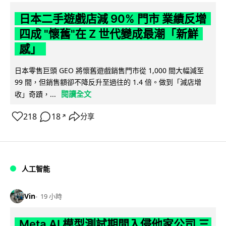
日本二手遊戲店減 90% 門市 業績反增
四成 "懷舊"在 Z 世代變成最潮「新鮮
感」
日本零售巨頭 GEO 將懷舊遊戲銷售門市從 1,000 間大幅減至
99 間，但銷售額卻不降反升至過往的 1.4 倍。做到「減店增
閱讀全文
收」奇蹟，...
218
18
分享
↗
人工智能
Vin
19 小時
Meta AI 模型測試期間入侵他家公司 三