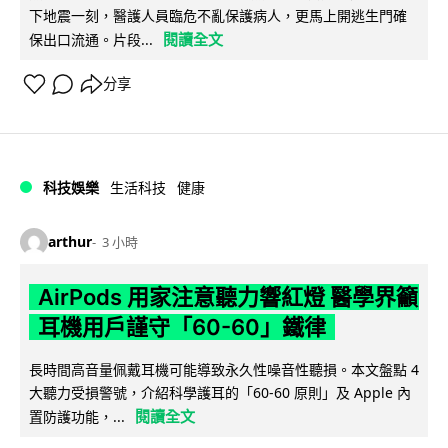
下地震一刻，醫護人員臨危不亂保護病人，更馬上開逃生門確
閱讀全文
保出口流通。片段...
分享
科技娛樂
生活科技
健康
arthur
3 小時
AirPods 用家注意聽力響紅燈 醫學界籲
耳機用戶謹守「60-60」鐵律
長時間高音量佩戴耳機可能導致永久性噪音性聽損。本文盤點 4
大聽力受損警號，介紹科學護耳的「60-60 原則」及 Apple 內
閱讀全文
置防護功能，...