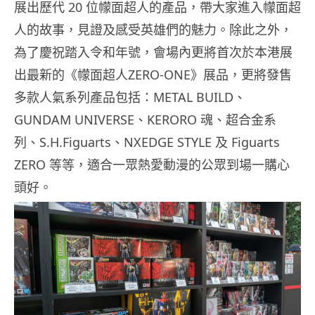
展出歷代 20 位幪面超人的產品，帶大家進入幪面超
人的故事，見證及感受英雄們的魅力。除此之外，
為了慶祝踏入令和年號，
會場
內更將首次於本港展
出最新的《幪面超人ZERO-ONE》展品，更
將發售
多款
人氣系列產品包括：METAL BUILD、
GUNDAM UNIVERSE
、KERORO 魂、超合金系
列、S.H.Figuarts、NXEDGE STYLE 及 Figuarts
ZERO 等等，適合一眾熱愛動漫的公眾到場一購心
頭好。