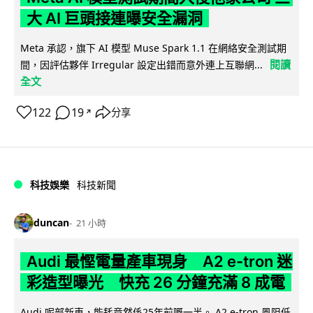
大 AI 巨頭接連曝安全漏洞
Meta 承認，旗下 AI 模型 Muse Spark 1.1 在網絡安全測試期
閱讀
間，因評估夥伴 Irregular 設定出錯而意外連上互聯網...
全文
122
19
分享
↗
科技娛樂
科技新聞
duncan
21 小時
Audi 最慳電量產車現身 A2 e-tron 迷
彩造型曝光 快充 26 分鐘充滿 8 成電
Audi 呢部新車，能耗竟然係25年前嘅一半。 A2 e-tron 風阻低