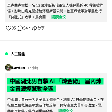
烏克蘭克爾松一名 52 歲小販被俄軍無人機追擊近 40 秒後被炸
傷，影片由烏克蘭總統澤連斯基公開。他直斥俄軍對平民進行
閱讀全文
「狩獵式」攻擊，烏克蘭...
95
54
分享
↗
人工智能
Lawton
17 小時
中國湖北男自學 AI 「煉金術」 屋內煉
金冒濃煙驚動全區
中國湖北黃石一名男子見金價高企，利用 AI 自學提煉黃金，在
租住單位私設高壓爐及作坊冶煉，過程產生大量刺鼻濃煙，驚
閱讀全文
動鄰居報警。警方到場揭發整...