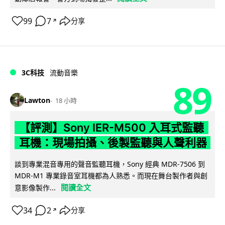
99
7
分享
↗
3C科技
流動音樂
89
Lawton
18 小時
【評測】Sony IER-M500 入耳式監聽
耳機：現場拍攝、後製監聽與人聲利器
談到專業混音專用的聲音監聽耳機，Sony 經典 MDR-7506 到
MDR-M1 專業錄音室耳機都為人熟悉。而現在舞台製作者與創
閱讀全文
意影像製作...
34
2
分享
↗