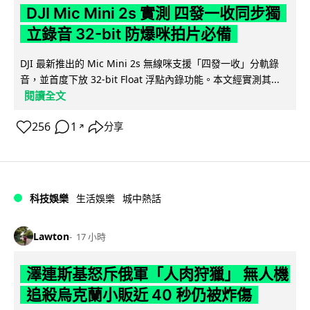
DJI Mic Mini 2s 實測 四發一收同步獨
立錄音 32-bit 防爆咪拍片必備
DJI 最新推出的 Mic Mini 2s 無線咪支援「四發一收」分軌錄
音，並首度下放 32-bit Float 浮點內錄功能。本文經實測其...
閱讀全文
256
1
分享
↗
科技娛樂
生活娛樂
城中熱話
Lawton
17 小時
澤連斯基怒斥俄軍「人肉狩獵」 無人機
追殺烏克蘭小販近 40 秒仍被炸傷