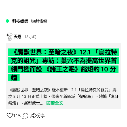
科技娛樂
遊戲情報
天恩
18 小時
《魔獸世界：至暗之夜》12.1 「烏拉特
克的詛咒」專訪：巢穴不為提高世界首
領門檻而設 《諸王之眠》縮短約 10 分
鐘
《魔獸世界：至暗之夜》版本更新 12.1「烏拉特克的詛咒」將
於 8 月 13 日正式上線，帶來全新區域「盤蛇島」、地城「毒牙
閱讀全文
祭壇」、新型態世...
115
分享