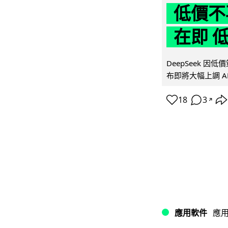
低價不再
在即 
DeepSeek 
布即將大幅上調 A
18
3
↗
應用軟件
應