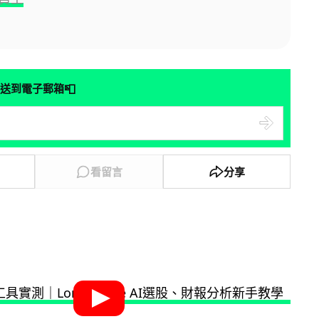
📮
送到電子郵箱
看留言
分享