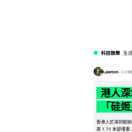
科技娛樂
生
Lawton
3 小時
港人深
「硅姬
香港人於深圳創辦初
高 1.75 米卻僅重 