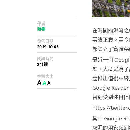
作者
藍骨
在時間的洪流之中
壽終正寢。至今仍
發佈日期
2019-10-05
部設立了實體墓
閱讀時間
最近一個 Goo
2分鐘
群，大概是為了萬
字體大小
經推出但後來終止服
A
A
A
Google Read
曾經受到注目但因
https://twitte
其中 Google
來源的用家感到