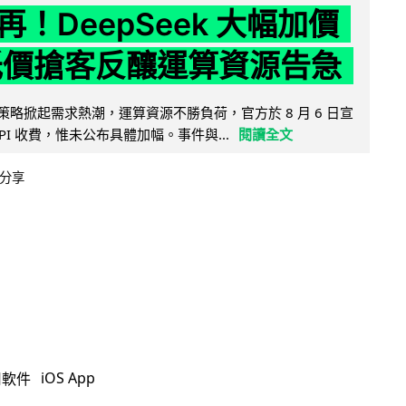
！DeepSeek 大幅加價
低價搶客反釀運算資源告急
因低價策略掀起需求熱潮，運算資源不勝負荷，官方於 8 月 6 日宣
PI 收費，惟未公布具體加幅。事件與...
閱讀全文
分享
iOS App
用軟件