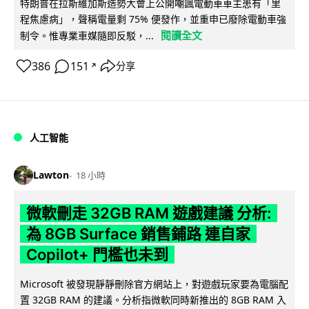
特朗普在拉斯維加斯造勢大會上公開嘲諷電動車車主患有「里
程焦慮病」，聲稱電量剩 75% 便發作，並重申已廢除電動車強
閱讀全文
制令。惟專業車媒隨即反駁，...
386
151
分享
↗
人工智能
Lawton
18 小時
微軟刪走 32GB RAM 遊戲建議 分析:
為 8GB Surface 銷售鋪路 連自家
Copilot+ 門檻也未到
Microsoft 被發現靜靜刪除官方網站上，對遊戲玩家要為電腦配
置 32GB RAM 的建議。分析指微軟同時新推出的 8GB RAM 入