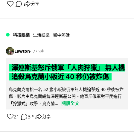
分享
科技娛樂
生活娛樂
城中熱話
Lawton
7 小時
澤連斯基怒斥俄軍「人肉狩獵」 無人機
追殺烏克蘭小販近 40 秒仍被炸傷
烏克蘭克爾松一名 52 歲小販被俄軍無人機追擊近 40 秒後被炸
傷，影片由烏克蘭總統澤連斯基公開。他直斥俄軍對平民進行
閱讀全文
「狩獵式」攻擊，烏克蘭...
21
3
分享
↗