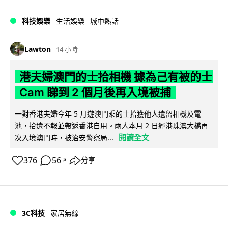
科技娛樂
生活娛樂
城中熱話
Lawton
14 小時
港夫婦澳門的士拾相機 據為己有被的士
Cam 睇到 2 個月後再入境被捕
一對香港夫婦今年 5 月遊澳門乘的士拾獲他人遺留相機及電
池，拾遺不報並帶返香港自用。兩人本月 2 日經港珠澳大橋再
閱讀全文
次入境澳門時，被治安警察局...
376
56
分享
↗
3C科技
家居無線