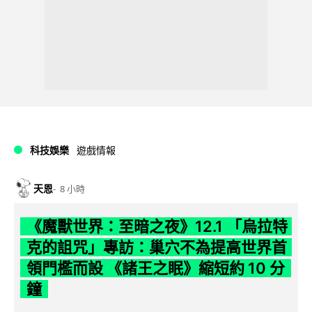
科技娛樂
遊戲情報
天恩
8 小時
《魔獸世界：至暗之夜》12.1 「烏拉特
克的詛咒」專訪：巢穴不為提高世界首
領門檻而設 《諸王之眠》縮短約 10 分
鐘