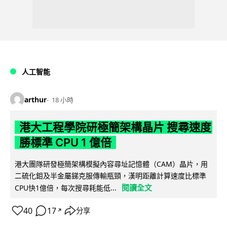
人工智能
arthur
18 小時
港大工程學院研極簡架構晶片 搜尋速度
勝標準 CPU 1 億倍
港大團隊研發極簡架構模擬內容尋址記憶體（CAM）晶片，用
二硫化鉬及半金屬銻克服傳輸瓶頸，漢明距離計算速度比標準
閱讀全文
CPU快1億倍，每次搜尋耗能低...
40
17
分享
↗