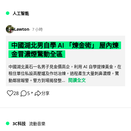
人工智能
Lawton
7 小時
中國湖北男自學 AI 「煉金術」 屋內煉
金冒濃煙驚動全區
中國湖北黃石一名男子見金價高企，利用 AI 自學提煉黃金，在
租住單位私設高壓爐及作坊冶煉，過程產生大量刺鼻濃煙，驚
閱讀全文
動鄰居報警。警方到場揭發整...
28
5
分享
↗
3C科技
流動音樂