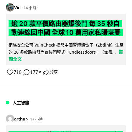
Vin
14 小時
逾 20 款平價路由器爆後門 每 35 秒自
動連線回中國 全球 10 萬用家私隱堪憂
網絡安全公司 VulnCheck 揭發中國智博通電子（Zbtlink）生產
閱
的 20 多款路由器內置後門程式「Endlessdoors」（無盡...
讀全文
710
177
分享
↗
人工智能
arthur
17 小時