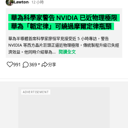
Lawton
12 小時
華為科學家警告 NVIDIA 已近物理極限
華為「韜定律」可繞過摩爾定律瓶頸
華為半導體首席科學家廖恒罕見接受近 5 小時專訪，警告
NVIDIA 等西方晶片巨頭正逼近物理極限，傳統製程升級已失經
閱讀全文
濟效益。他同時介紹華為...
991
369
分享
↗
ADVERTISEMENT