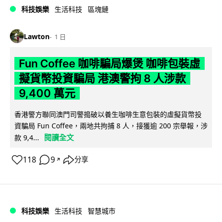
科技娛樂
生活科技
區塊鏈
Lawton
1 日
Fun Coffee 咖啡騙局爆煲 咖啡包裝虛
擬貨幣投資騙局 港澳警拘 8 人涉款
9,400 萬元
香港警方聯同澳門司警搗破以養生咖啡生意包裝的虛擬貨幣投
資騙局 Fun Coffee，兩地共拘捕 8 人，接獲逾 200 宗舉報，涉
閱讀全文
款 9,4...
118
9
分享
↗
科技娛樂
生活科技
智慧城市