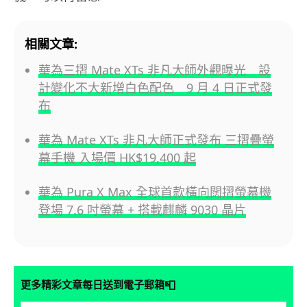
相關文章:
華為三摺 Mate XTs 非凡大師外觀曝光 設
計變化不大新增白色配色 9 月 4 日正式發
布
華為 Mate XTs 非凡大師正式發布 三摺疊螢
幕手機 入場價 HK$19,400 起
華為 Pura X Max 全球首款橫向闊摺螢幕機
登場 7.6 吋螢幕 + 搭載麒麟 9030 晶片
📮
更多精彩文章每日送到電子郵箱