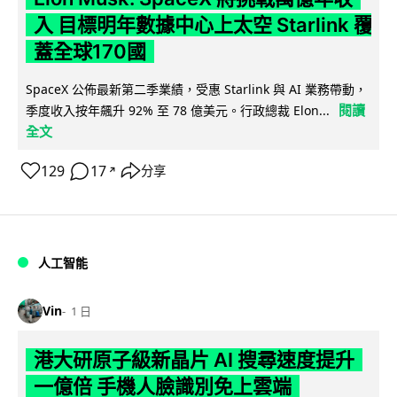
入 目標明年數據中心上太空 Starlink 覆
蓋全球170國
SpaceX 公佈最新第二季業績，受惠 Starlink 與 AI 業務帶動，
閱讀
季度收入按年飆升 92% 至 78 億美元。行政總裁 Elon...
全文
129
17
分享
↗
人工智能
Vin
1 日
港大研原子級新晶片 AI 搜尋速度提升
一億倍 手機人臉識別免上雲端