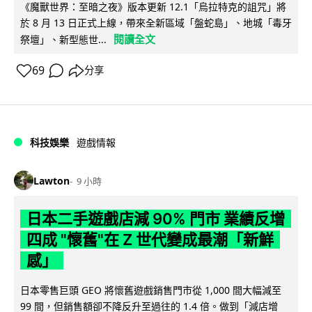
《魔獸世界：至暗之夜》版本更新 12.1「烏拉特克的詛咒」將
於 8 月 13 日正式上線，帶來全新區域「盤蛇島」、地城「毒牙
閱讀全文
祭壇」、新型態世...
69
分享
科技娛樂
遊戲情報
Lawton
9 小時
日本二手遊戲店減 90% 門市 業績反增
四成 "懷舊"在 Z 世代變成最潮「新鮮
感」
日本零售巨頭 GEO 將懷舊遊戲銷售門市從 1,000 間大幅減至
99 間，但銷售額卻不降反升至過往的 1.4 倍。做到「減店增