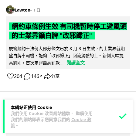
Lawton
1 日
網約車條例生效 有司機暫時停工避風頭
的士業界籲白牌 "改邪歸正"
規管網約車法例大部分條文已於 8 月 3 日生效，的士業界就期
望白牌車司機，能夠「改邪歸正」回流駕駛的士。新例大幅提
閱讀全文
高罰則，首次定罪最高罰款...
204
146
分享
↗
本網站正使用 Cookie
人工智能
我們使用 Cookie 改善網站體驗。 繼續使用
我們的網站即表示您同意我們的
Cookie 政
Lawton
1 日
策
。