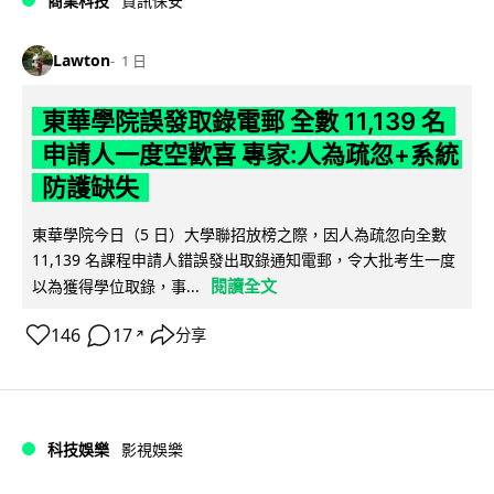
商業科技
資訊保安
Lawton
1 日
東華學院誤發取錄電郵 全數 11,139 名
申請人一度空歡喜 專家:人為疏忽+系統
防護缺失
東華學院今日（5 日）大學聯招放榜之際，因人為疏忽向全數
11,139 名課程申請人錯誤發出取錄通知電郵，令大批考生一度
閱讀全文
以為獲得學位取錄，事...
146
17
分享
↗
科技娛樂
影視娛樂