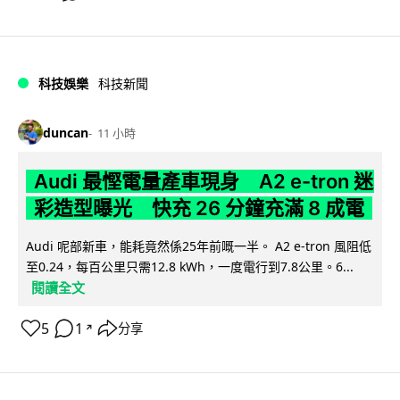
科技娛樂
科技新聞
duncan
11 小時
Audi 最慳電量產車現身 A2 e-tron 迷
彩造型曝光 快充 26 分鐘充滿 8 成電
Audi 呢部新車，能耗竟然係25年前嘅一半。 A2 e-tron 風阻低
至0.24，每百公里只需12.8 kWh，一度電行到7.8公里。6...
閱讀全文
5
1
分享
↗