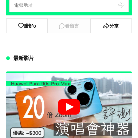
讚好
0
看留言
分享
最新影片