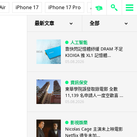
Air
iPhone 17
iPhone 17 Pro
AirPods Pro 3
Ap
最新文章
全部
人工智能
靠快閃記憶體紓緩 DRAM 不足
KIOXIA 推 XL1 記憶體...
05.08.2026
資訊保安
東華學院誤發取錄電郵 全數
11,139 名申請人一度空歡喜 ...
05.08.2026
影視娛樂
Nicolas Cage 主演未上映電影
Netflix 遺失未加...