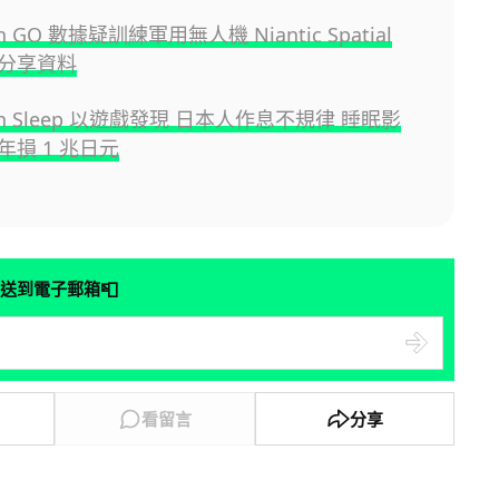
n GO 數據疑訓練軍用無人機 Niantic Spatial
分享資料
on Sleep 以遊戲發現 日本人作息不規律 睡眠影
年損 1 兆日元
📮
送到電子郵箱
看留言
分享