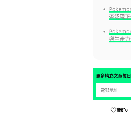
Pokemo
否認現正
Pokem
響生產力
更多精彩文章每日
讚好
0