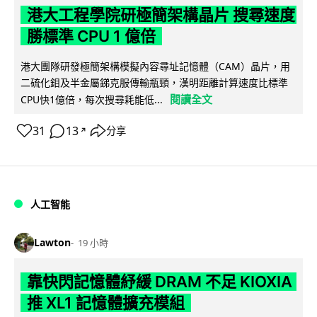
港大工程學院研極簡架構晶片 搜尋速度
勝標準 CPU 1 億倍
港大團隊研發極簡架構模擬內容尋址記憶體（CAM）晶片，用
二硫化鉬及半金屬銻克服傳輸瓶頸，漢明距離計算速度比標準
閱讀全文
CPU快1億倍，每次搜尋耗能低...
31
13
分享
↗
人工智能
Lawton
19 小時
靠快閃記憶體紓緩 DRAM 不足 KIOXIA
推 XL1 記憶體擴充模組