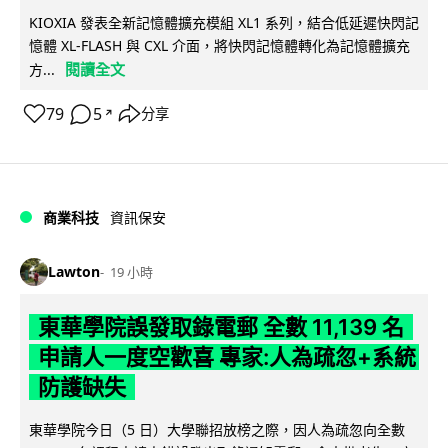
KIOXIA 發表全新記憶體擴充模組 XL1 系列，結合低延遲快閃記
憶體 XL-FLASH 與 CXL 介面，將快閃記憶體轉化為記憶體擴充
閱讀全文
方...
79
5
分享
↗
商業科技
資訊保安
Lawton
19 小時
東華學院誤發取錄電郵 全數 11,139 名
申請人一度空歡喜 專家:人為疏忽+系統
防護缺失
東華學院今日（5 日）大學聯招放榜之際，因人為疏忽向全數