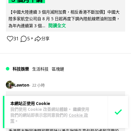
【中國大陸連續 3 個月減附加費，相反香港不斷加價】中國大
陸多家航空公司自 8 月 5 日起再度下調內陸航線燃油附加費，
閱讀全文
為年內連續第 3 個...
31
5
分享
↗
科技娛樂
生活科技
區塊鏈
Lawton
22 小時
Fun Coffee 咖啡騙局爆煲 咖啡包裝虛
本網站正使用 Cookie
擬貨幣投資騙局 港澳警拘 8 人涉款
我們使用 Cookie 改善網站體驗。 繼續使用
我們的網站即表示您同意我們的
Cookie 政
9,400 萬元
策
。
香港警方聯同澳門司警搗破以養生咖啡生意包裝的虛擬貨幣投