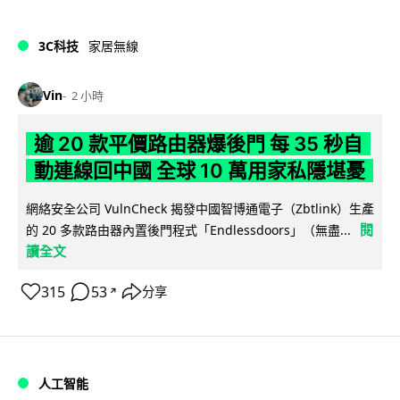
3C科技
家居無線
Vin
2 小時
逾 20 款平價路由器爆後門 每 35 秒自
動連線回中國 全球 10 萬用家私隱堪憂
網絡安全公司 VulnCheck 揭發中國智博通電子（Zbtlink）生產
閱
的 20 多款路由器內置後門程式「Endlessdoors」（無盡...
讀全文
315
53
分享
↗
人工智能