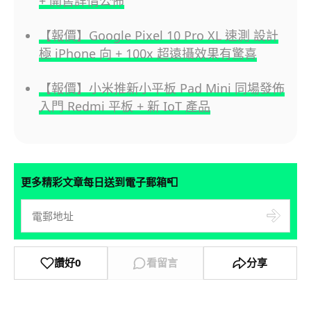
+ 開售詳情公佈
【報價】Google Pixel 10 Pro XL 速測 設計
極 iPhone 向 + 100x 超遠攝效果有驚喜
【報價】小米推新小平板 Pad Mini 同場發佈
入門 Redmi 平板 + 新 IoT 產品
📮
更多精彩文章每日送到電子郵箱
讚好
0
看留言
分享