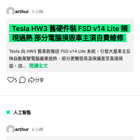
arthur
5 小時
Tesla HW3 舊硬件裝 FSD v14 Lite 頻
現過熱 部分電腦損毀車主須自費維修
Tesla 向 HW3 舊車款推送 FSD v14 Lite 系統，引發大量車主反
映自動駕駛電腦嚴重過熱，部分更觸發高溫保護甚至直接燒
閱讀全文
毀，須...
5
分享
人工智能
arthur
6 小時