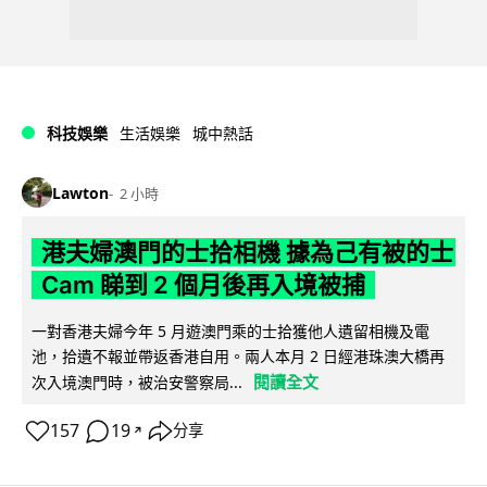
科技娛樂
生活娛樂
城中熱話
Lawton
2 小時
港夫婦澳門的士拾相機 據為己有被的士
Cam 睇到 2 個月後再入境被捕
一對香港夫婦今年 5 月遊澳門乘的士拾獲他人遺留相機及電
池，拾遺不報並帶返香港自用。兩人本月 2 日經港珠澳大橋再
閱讀全文
次入境澳門時，被治安警察局...
157
19
分享
↗