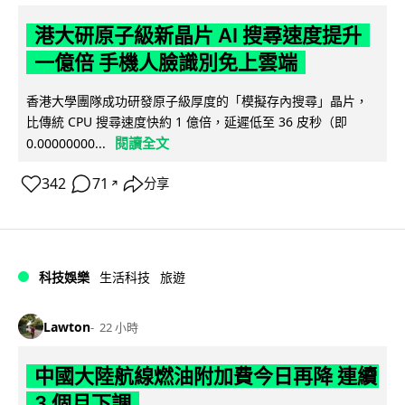
港大研原子級新晶片 AI 搜尋速度提升
一億倍 手機人臉識別免上雲端
香港大學團隊成功研發原子級厚度的「模擬存內搜尋」晶片，
比傳統 CPU 搜尋速度快約 1 億倍，延遲低至 36 皮秒（即
閱讀全文
0.00000000...
342
71
分享
↗
科技娛樂
生活科技
旅遊
Lawton
22 小時
中國大陸航線燃油附加費今日再降 連續
3 個月下調