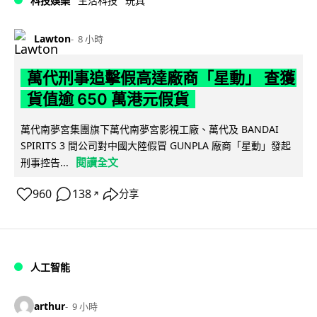
科技娛樂
生活科技
玩具
Lawton
8 小時
萬代刑事追擊假高達廠商「星動」 查獲
貨值逾 650 萬港元假貨
萬代南夢宮集團旗下萬代南夢宮影視工廠、萬代及 BANDAI
SPIRITS 3 間公司對中國大陸假冒 GUNPLA 廠商「星動」發起
閱讀全文
刑事控告...
960
138
分享
↗
人工智能
arthur
9 小時