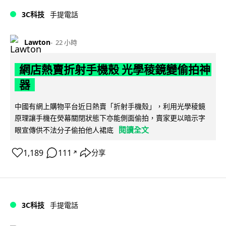
3C科技
手提電話
Lawton
22 小時
網店熱賣折射手機殼 光學稜鏡變偷拍神
器
中國有網上購物平台近日熱賣「折射手機殼」，利用光學稜鏡
原理讓手機在熒幕關閉狀態下亦能側面偷拍，賣家更以暗示字
閱讀全文
眼宣傳供不法分子偷拍他人裙底
1,189
111
分享
↗
3C科技
手提電話