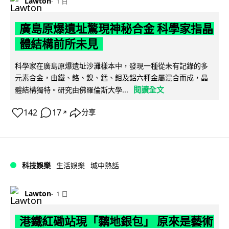
Lawton
1 日
廣島原爆遺址驚現神秘合金 科學家指晶
體結構前所未見
科學家在廣島原爆遺址沙灘樣本中，發現一種從未有記錄的多
元素合金，由鐵、鉻、鎳、錳、鉬及鋁六種金屬混合而成，晶
閱讀全文
體結構獨特。研究由佛羅倫斯大學...
142
17
分享
↗
科技娛樂
生活娛樂
城中熱話
Lawton
1 日
港鐵紅磡站現「黐地銀包」 原來是藝術