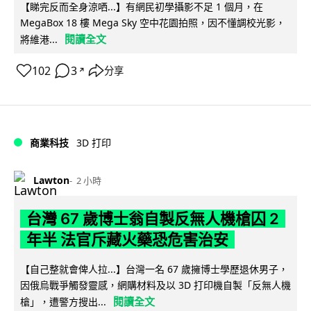
【睇完反而全身涼哂...】有網民初學攝影不足 1 個月，在
MegaBox 18 樓 Mega Sky 空中花園拍照，因不懂調校光影，
閱讀全文
將維港...
102
3
分享
↗
商業科技
3D 打印
Lawton
2 小時
台灣 67 歲博士翁自製反無人機槍囚 2
年半 法官斥藏火藥恐危害治安
【自己整就會俾人拉...】台灣一名 67 歲擁博士學歷退休男子，
因俄烏戰爭觸發靈感，網購材料及以 3D 打印機自製「反無人機
閱讀全文
槍」，遭警方搜出...