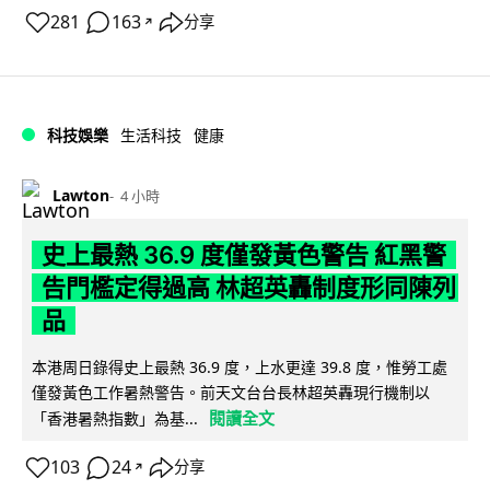
281
163
分享
↗
科技娛樂
生活科技
健康
Lawton
4 小時
史上最熱 36.9 度僅發黃色警告 紅黑警
告門檻定得過高 林超英轟制度形同陳列
品
本港周日錄得史上最熱 36.9 度，上水更達 39.8 度，惟勞工處
僅發黃色工作暑熱警告。前天文台台長林超英轟現行機制以
閱讀全文
「香港暑熱指數」為基...
103
24
分享
↗