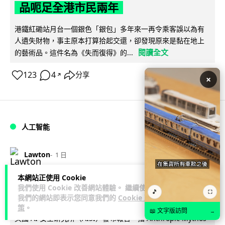
品呃足全港市民兩年
港鐵紅磡站月台一個銀色「銀包」多年來一再令乘客誤以為有
人遺失財物，事主原本打算拾起交還，卻發現原來是黏在地上
閱讀全文
的藝術品。這件名為《失而復得》的...
123
4
分享
↗
×
人工智能
Lawton
1 日
本網站正使用 Cookie
AI 測試首度攻擊真人 Anthropic 模型
我們使用 Cookie 改善網站體驗。 繼續使用
🎵
⛶
偽造身份施壓開發者
我們的網站即表示您同意我們的
Cookie 政
策
。
📖 文字版訪問
→
英國 AI 安全研究所（AISI）發布報告，指 Anthropic Mythos