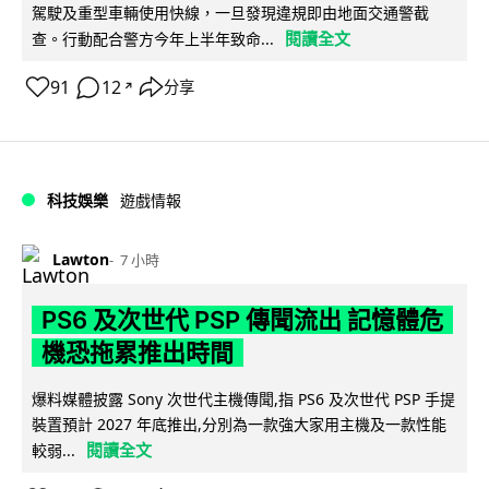
駕駛及重型車輛使用快線，一旦發現違規即由地面交通警截
閱讀全文
查。行動配合警方今年上半年致命...
91
12
分享
↗
科技娛樂
遊戲情報
Lawton
7 小時
PS6 及次世代 PSP 傳聞流出 記憶體危
機恐拖累推出時間
爆料媒體披露 Sony 次世代主機傳聞,指 PS6 及次世代 PSP 手提
裝置預計 2027 年底推出,分別為一款強大家用主機及一款性能
閱讀全文
較弱...