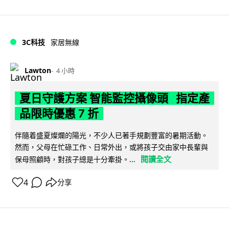
3C科技
家居無線
Lawton
4 小時
夏日守護方案 智能監控攝像頭 指定產
品限時優惠 7 折
伴隨着盛夏燦爛的陽光，不少人已著手規劃豐富的暑期活動。
然而，父母在忙碌工作、日常外出，或將孩子交由家中長輩與
閱讀全文
保母照顧時，對孩子總是十分牽掛。...
4
分享