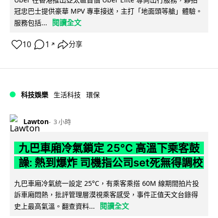
冠忠巴士提供豪華 MPV 專車接送，主打「地面頭等艙」體驗。
閱讀全文
服務包括...
10
1
分享
↗
科技娛樂
生活科技
環保
Lawton
3 小時
九巴車廂冷氣鎖定 25°C 高溫下乘客鼓
譟: 熱到爆炸 司機指公司set死無得調校
九巴車廂冷氣統一設定 25°C，有乘客乘搭 60M 線期間拍片投
訴車廂悶熱，批評管理層漠視乘客感受，事件正值天文台錄得
閱讀全文
史上最高氣溫。翻查資料...