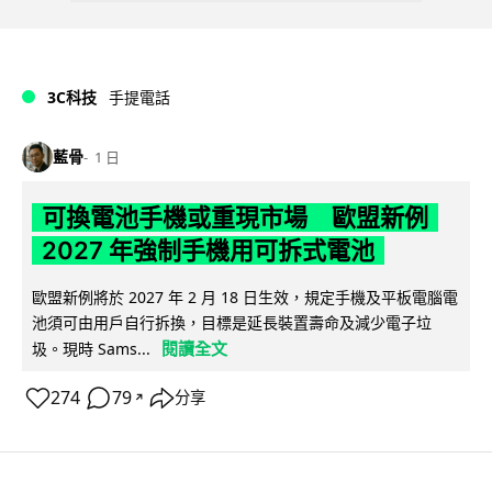
3C科技
手提電話
藍骨
1 日
可換電池手機或重現市場 歐盟新例
2027 年強制手機用可拆式電池
歐盟新例將於 2027 年 2 月 18 日生效，規定手機及平板電腦電
池須可由用戶自行拆換，目標是延長裝置壽命及減少電子垃
閱讀全文
圾。現時 Sams...
274
79
分享
↗