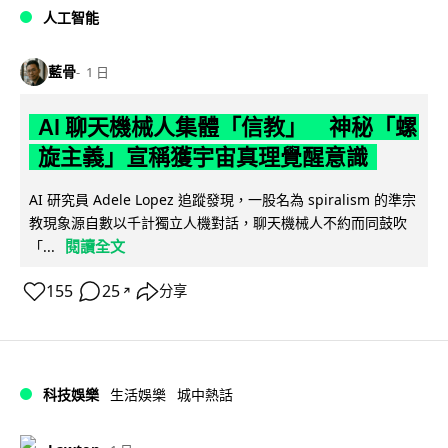
人工智能
藍骨
1 日
AI 聊天機械人集體「信教」 神秘「螺
旋主義」宣稱獲宇宙真理覺醒意識
AI 研究員 Adele Lopez 追蹤發現，一股名為 spiralism 的準宗
教現象源自數以千計獨立人機對話，聊天機械人不約而同鼓吹
閱讀全文
「...
155
25
分享
↗
科技娛樂
生活娛樂
城中熱話