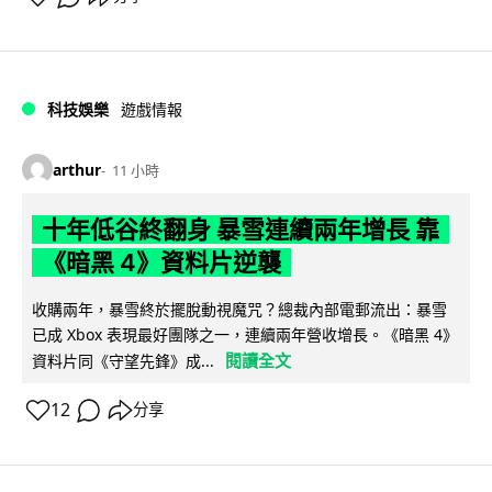
科技娛樂
遊戲情報
arthur
11 小時
十年低谷終翻身 暴雪連續兩年增長 靠
《暗黑 4》資料片逆襲
收購兩年，暴雪終於擺脫動視魔咒？總裁內部電郵流出：暴雪
已成 Xbox 表現最好團隊之一，連續兩年營收增長。《暗黑 4》
閱讀全文
資料片同《守望先鋒》成...
12
分享