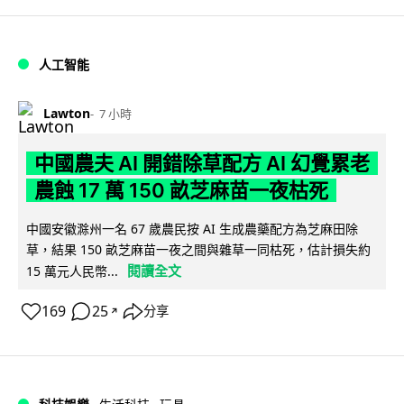
人工智能
Lawton
7 小時
中國農夫 AI 開錯除草配方 AI 幻覺累老
農蝕 17 萬 150 畝芝麻苗一夜枯死
中國安徽滁州一名 67 歲農民按 AI 生成農藥配方為芝麻田除
草，結果 150 畝芝麻苗一夜之間與雜草一同枯死，估計損失約
閱讀全文
15 萬元人民幣...
169
25
分享
↗