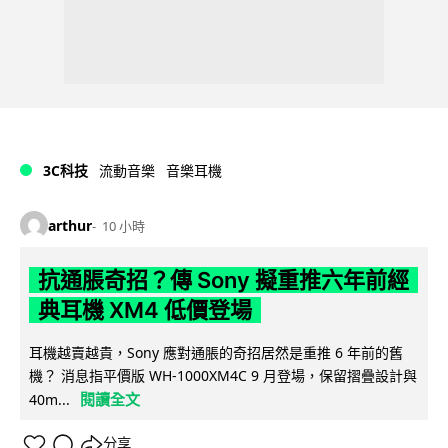
3C科技
流動音樂
音樂耳機
arthur
10 小時
抗通脹奇招？傳 Sony 擬重推六年前經
典耳機 XM4 低價登場
耳機越賣越貴，Sony 應對通脹的奇招居然是重推 6 年前的舊
機？ 消息指平價版 WH-1000XM4C 9 月登場，保留摺疊設計與
閱讀全文
40m...
分享