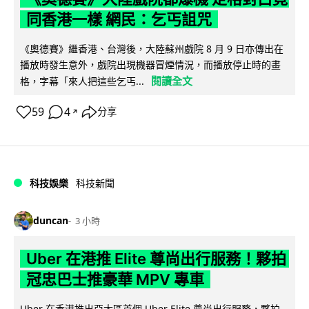
同香港一樣 網民：乞丐詛咒
《奧德賽》繼香港、台灣後，大陸蘇州戲院 8 月 9 日亦傳出在
播放時發生意外，戲院出現機器冒煙情況，而播放停止時的畫
閱讀全文
格，字幕「來人把這些乞丐...
59
4
分享
↗
科技娛樂
科技新聞
duncan
3 小時
Uber 在港推 Elite 尊尚出行服務！夥拍
冠忠巴士推豪華 MPV 專車
Uber 在香港推出亞太區首個 Uber Elite 尊尚出行服務，夥拍