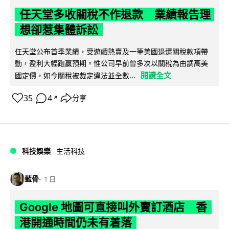
任天堂多收關稅不作退款 業績報告理
想卻惹集體訴訟
任天堂公布首季業績，受遊戲熱賣及一筆美國退還關稅款項帶
動，盈利大幅跑贏預期。惟公司早前曾多次以關稅為由調高美
閱讀全文
國定價，如今關稅被裁定違法並全數...
35
4
分享
↗
科技娛樂
生活科技
藍骨
1 日
Google 地圖可直接叫外賣訂酒店 香
港開通時間仍未有着落