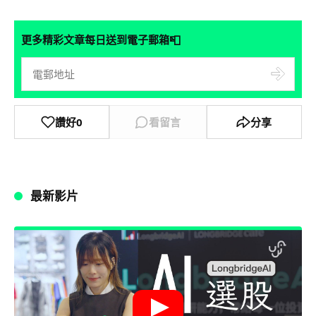
📮
更多精彩文章每日送到電子郵箱
讚好
0
看留言
分享
最新影片