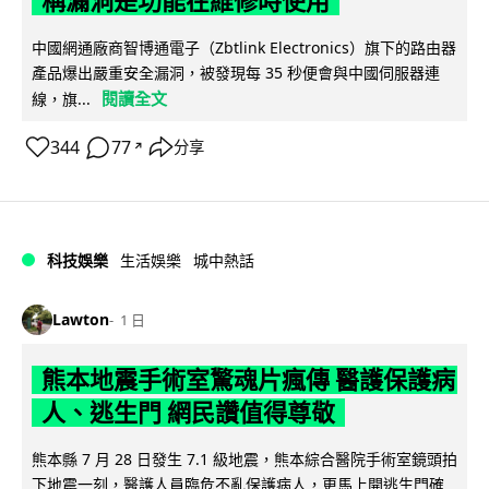
稱漏洞是功能在維修時使用
中國網通廠商智博通電子（Zbtlink Electronics）旗下的路由器
產品爆出嚴重安全漏洞，被發現每 35 秒便會與中國伺服器連
閱讀全文
線，旗...
344
77
分享
↗
科技娛樂
生活娛樂
城中熱話
Lawton
1 日
熊本地震手術室驚魂片瘋傳 醫護保護病
人、逃生門 網民讚值得尊敬
熊本縣 7 月 28 日發生 7.1 級地震，熊本綜合醫院手術室鏡頭拍
下地震一刻，醫護人員臨危不亂保護病人，更馬上開逃生門確