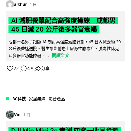
arthur
1 日
AI 減肥餐單配合高強度操練 成都男
45 日減 20 公斤後多器官衰竭
成都一名男子跟隨 AI 制訂高強度減脂計劃，45 日內減去約 20
公斤後昏迷送院。醫生診斷他患上尿源性膿毒症、膿毒性休克
閱讀全文
及多器官功能障礙。...
22
4
分享
↗
3C科技
家居無線
影音產品
Vin
1 日
DJI Mic Mini 2s 實測 四發一收同步獨