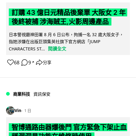
訂購 43 億日元精品後棄單 大阪女 2 年
後終被捕 涉海賊王,火影周邊產品
日本警視廳神田署 8 月 6 日公布，拘捕一名 32 歲大阪女子，
指她涉嫌在出版巨頭集英社旗下官方網店「JUMP
閱讀全文
CHARACTERS ST...
68
9
分享
↗
商業科技
資訊保安
Vin
1 日
智博通路由器爆後門 官方緊急下架止血