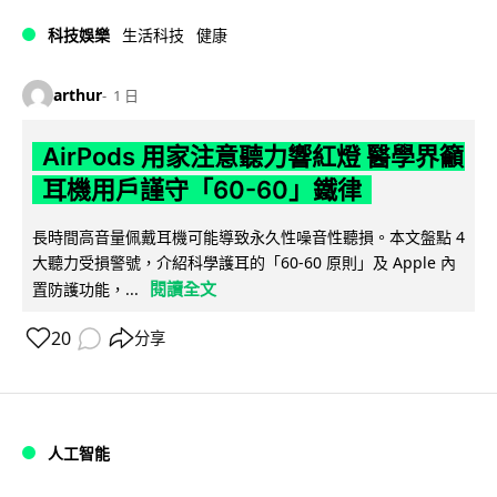
科技娛樂
生活科技
健康
arthur
1 日
AirPods 用家注意聽力響紅燈 醫學界籲
耳機用戶謹守「60-60」鐵律
長時間高音量佩戴耳機可能導致永久性噪音性聽損。本文盤點 4
大聽力受損警號，介紹科學護耳的「60-60 原則」及 Apple 內
閱讀全文
置防護功能，...
20
分享
人工智能