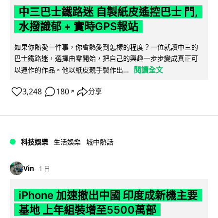
中三巴士鐵路迷 自製紙皮遙控巴士 門,
水撥識郁 + 實時GPS報站
如果你熱愛一件事，你會熱愛到怎樣的程度？一位就讀中三的
巴士鐵路迷，選擇由零開始，把自己的興趣一步步變成真正可
閱讀全文
以運作的作品。他以紙皮親手製作出...
3,248
180
分享
↗
科技娛樂
生活娛樂
城中熱話
Vin
1 日
iPhone 加速撤出中國 印度成新機主要
基地 上年組裝增至5500萬部