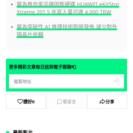
華為推自家品牌固態硬碟 HUAWEI eKitStor
Xtreme 201 5 年寫入量可達 4,000 TBW
華為突破性 AI 推理技術即將發佈 減少對外
國晶片依賴
📮
更多精彩文章每日送到電子郵箱
讚好
0
看留言
分享
最新影片