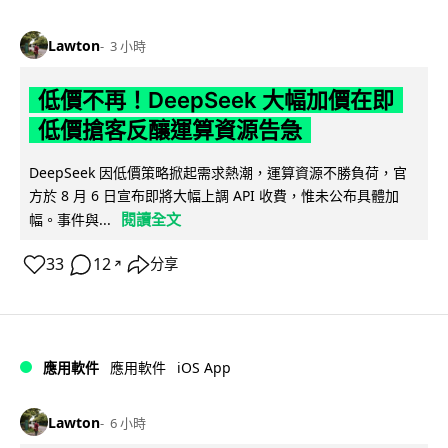
Lawton
3 小時
低價不再！DeepSeek 大幅加價在即
低價搶客反釀運算資源告急
DeepSeek 因低價策略掀起需求熱潮，運算資源不勝負荷，官
方於 8 月 6 日宣布即將大幅上調 API 收費，惟未公布具體加
閱讀全文
幅。事件與...
33
12
分享
↗
iOS App
應用軟件
應用軟件
Lawton
6 小時