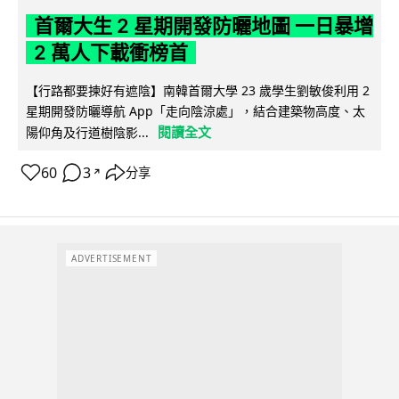
首爾大生 2 星期開發防曬地圖 一日暴增
2 萬人下載衝榜首
【行路都要揀好有遮陰】南韓首爾大學 23 歲學生劉敏俊利用 2
星期開發防曬導航 App「走向陰涼處」，結合建築物高度、太
閱讀全文
陽仰角及行道樹陰影...
60
3
分享
↗
ADVERTISEMENT