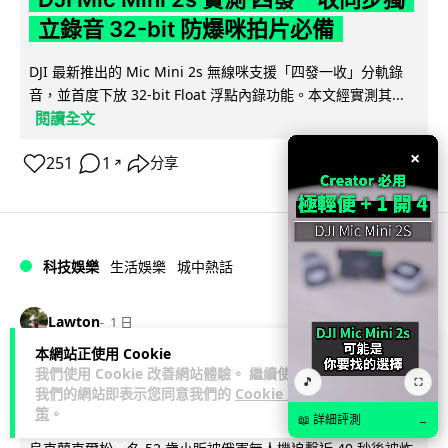
立錄音 32-bit 防爆咪拍片必備
DJI 最新推出的 Mic Mini 2s 無線咪支援「四發一收」分軌錄
音，並首度下放 32-bit Float 浮點內錄功能。本文經實測其...
閱讀全文
×
251
1
分享
↗
科技娛樂
生活娛樂
城中熱話
Lawton
1 日
本網站正使用 Cookie
澤連斯基怒斥俄軍「人肉狩獵」 無人機
我們使用 Cookie 改善網站體驗。 繼續使用
🎵
⛶
我們的網站即表示您同意我們的
Cookie 政
追殺烏克蘭小販近 40 秒仍被炸傷
策
。
📖 詳細評測
→