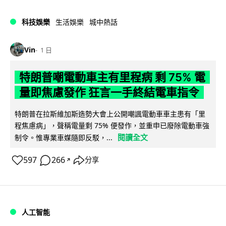
科技娛樂
生活娛樂
城中熱話
Vin
1 日
特朗普嘲電動車主有里程病 剩 75% 電
量即焦慮發作 狂言一手終結電車指令
特朗普在拉斯維加斯造勢大會上公開嘲諷電動車車主患有「里
程焦慮病」，聲稱電量剩 75% 便發作，並重申已廢除電動車強
閱讀全文
制令。惟專業車媒隨即反駁，...
597
266
分享
↗
人工智能