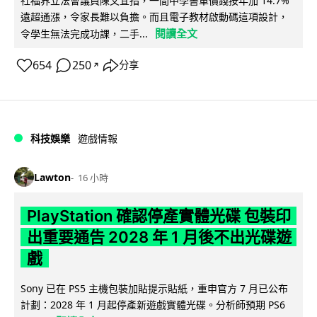
社福界立法會議員陳文宜指，一間中學書單價錢按年加 14.7%
遠超通漲，令家長難以負擔。而且電子教材啟動碼這項設計，
閱讀全文
令學生無法完成功課，二手...
654
250
分享
↗
科技娛樂
遊戲情報
Lawton
16 小時
PlayStation 確認停產實體光碟 包裝印
出重要通告 2028 年 1 月後不出光碟遊
戲
Sony 已在 PS5 主機包裝加貼提示貼紙，重申官方 7 月已公布
計劃：2028 年 1 月起停產新遊戲實體光碟。分析師預期 PS6