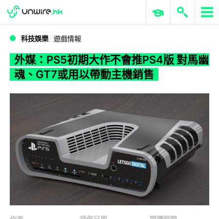
WWDC 2026
GenAI 與雲端科技專區
ERP 與商業 AI
外媒：PS5初期大作不會推PS4版 對馬幽魂、GT7或用以帶動主機銷售
科技娛樂
遊戲情報
外媒：PS5初期大作不會推PS4版 對馬幽
魂、GT7或用以帶動主機銷售
作者
發佈日期
閱讀時間