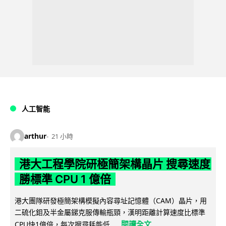
人工智能
arthur
21 小時
港大工程學院研極簡架構晶片 搜尋速度
勝標準 CPU 1 億倍
港大團隊研發極簡架構模擬內容尋址記憶體（CAM）晶片，用
二硫化鉬及半金屬銻克服傳輸瓶頸，漢明距離計算速度比標準
閱讀全文
CPU快1億倍，每次搜尋耗能低...