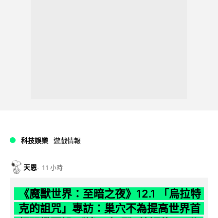
科技娛樂
遊戲情報
天恩
11 小時
《魔獸世界：至暗之夜》12.1 「烏拉特
克的詛咒」專訪：巢穴不為提高世界首