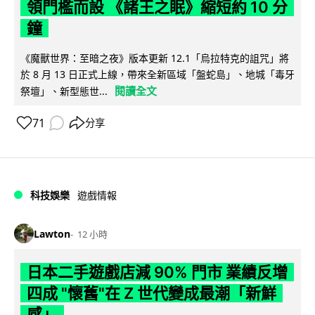
領門檻而設 《諸王之眠》縮短約 10 分
鐘
《魔獸世界：至暗之夜》版本更新 12.1「烏拉特克的詛咒」將
於 8 月 13 日正式上線，帶來全新區域「盤蛇島」、地城「毒牙
閱讀全文
祭壇」、新型態世...
71
分享
科技娛樂
遊戲情報
Lawton
12 小時
日本二手遊戲店減 90% 門市 業績反增
四成 "懷舊"在 Z 世代變成最潮「新鮮
感」