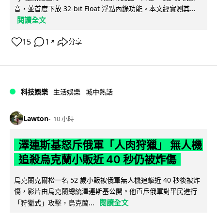
音，並首度下放 32-bit Float 浮點內錄功能。本文經實測其...
閱讀全文
15
1
分享
↗
科技娛樂
生活娛樂
城中熱話
Lawton
10 小時
澤連斯基怒斥俄軍「人肉狩獵」 無人機
追殺烏克蘭小販近 40 秒仍被炸傷
烏克蘭克爾松一名 52 歲小販被俄軍無人機追擊近 40 秒後被炸
傷，影片由烏克蘭總統澤連斯基公開。他直斥俄軍對平民進行
閱讀全文
「狩獵式」攻擊，烏克蘭...