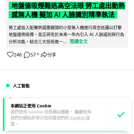
地盤偷吸煙難逃高空法眼 勞工處出動熱
感無人機 擬加 AI 人臉識別精準執法
勞工處投入配備熱感應鏡頭的小型無人機進行高空巡邏以打擊
地盤違例吸煙，並正研究於未來一年內引入 AI 人臉識別與行為
閱讀全文
分析功能，結合三大技術進一...
246
57
分享
↗
人工智能
Lawton
1 日
本網站正使用 Cookie
我們使用 Cookie 改善網站體驗。 繼續使用
貨運火箭 沖繩飛台灣僅需 15 分鐘 Hop
我們的網站即表示您同意我們的
Cookie 政
策
。
Aero 將 550 磅貨物運送至 725 公里外