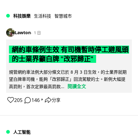
科技娛樂
生活科技
智慧城市
Lawton
1 日
網約車條例生效 有司機暫時停工避風頭
的士業界籲白牌 "改邪歸正"
規管網約車法例大部分條文已於 8 月 3 日生效，的士業界就期
望白牌車司機，能夠「改邪歸正」回流駕駛的士。新例大幅提
閱讀全文
高罰則，首次定罪最高罰款...
205
146
分享
↗
人工智能