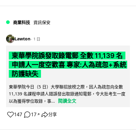
商業科技
資訊保安
Lawton
1 日
東華學院誤發取錄電郵 全數 11,139 名
申請人一度空歡喜 專家:人為疏忽+系統
防護缺失
東華學院今日（5 日）大學聯招放榜之際，因人為疏忽向全數
11,139 名課程申請人錯誤發出取錄通知電郵，令大批考生一度
閱讀全文
以為獲得學位取錄，事...
147
17
分享
↗