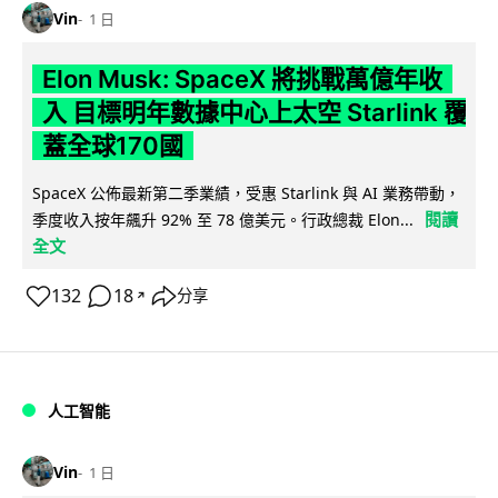
Vin
1 日
Elon Musk: SpaceX 將挑戰萬億年收
入 目標明年數據中心上太空 Starlink 覆
蓋全球170國
SpaceX 公佈最新第二季業績，受惠 Starlink 與 AI 業務帶動，
閱讀
季度收入按年飆升 92% 至 78 億美元。行政總裁 Elon...
全文
132
18
分享
↗
人工智能
Vin
1 日