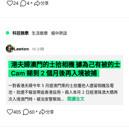
24
4
分享
↗
科技娛樂
生活娛樂
城中熱話
Lawton
16 小時
港夫婦澳門的士拾相機 據為己有被的士
Cam 睇到 2 個月後再入境被捕
一對香港夫婦今年 5 月遊澳門乘的士拾獲他人遺留相機及電
池，拾遺不報並帶返香港自用。兩人本月 2 日經港珠澳大橋再
閱讀全文
次入境澳門時，被治安警察局...
405
60
分享
↗