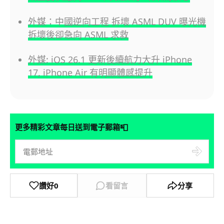
外媒：中國逆向工程 拆壞 ASML DUV 曝光機
拆壞後卻急向 ASML 求救
外媒: iOS 26.1 更新後續航力大升 iPhone
17, iPhone Air 有明顯體感提升
📮
更多精彩文章每日送到電子郵箱
讚好
0
看留言
分享