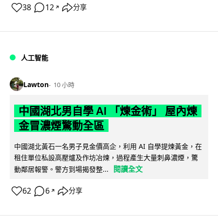
38
12
分享
↗
人工智能
Lawton
10 小時
中國湖北男自學 AI 「煉金術」 屋內煉
金冒濃煙驚動全區
中國湖北黃石一名男子見金價高企，利用 AI 自學提煉黃金，在
租住單位私設高壓爐及作坊冶煉，過程產生大量刺鼻濃煙，驚
閱讀全文
動鄰居報警。警方到場揭發整...
62
6
分享
↗