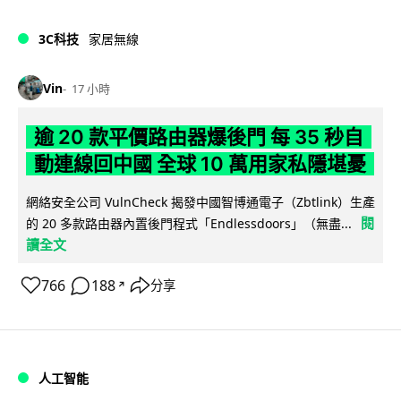
3C科技
家居無線
Vin
17 小時
逾 20 款平價路由器爆後門 每 35 秒自
動連線回中國 全球 10 萬用家私隱堪憂
網絡安全公司 VulnCheck 揭發中國智博通電子（Zbtlink）生產
閱
的 20 多款路由器內置後門程式「Endlessdoors」（無盡...
讀全文
766
188
分享
↗
人工智能