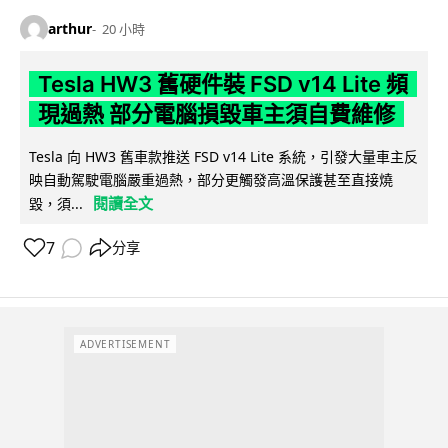
arthur
20 小時
Tesla HW3 舊硬件裝 FSD v14 Lite 頻
現過熱 部分電腦損毀車主須自費維修
Tesla 向 HW3 舊車款推送 FSD v14 Lite 系統，引發大量車主反
映自動駕駛電腦嚴重過熱，部分更觸發高溫保護甚至直接燒
閱讀全文
毀，須...
7
分享
ADVERTISEMENT