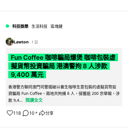
科技娛樂
生活科技
區塊鏈
Lawton
1 日
Fun Coffee 咖啡騙局爆煲 咖啡包裝虛
擬貨幣投資騙局 港澳警拘 8 人涉款
9,400 萬元
香港警方聯同澳門司警搗破以養生咖啡生意包裝的虛擬貨幣投
資騙局 Fun Coffee，兩地共拘捕 8 人，接獲逾 200 宗舉報，涉
閱讀全文
款 9,4...
118
10
分享
↗