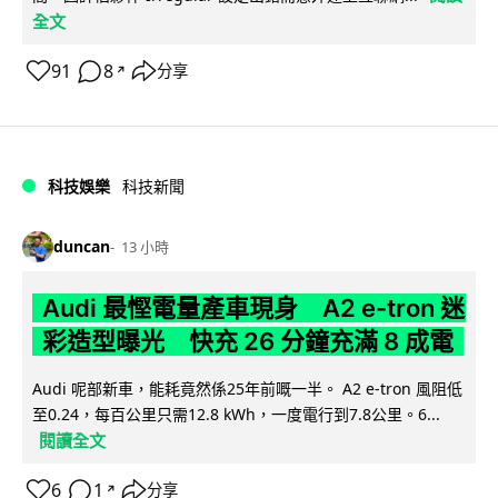
全文
91
8
分享
↗
科技娛樂
科技新聞
duncan
13 小時
Audi 最慳電量產車現身 A2 e-tron 迷
彩造型曝光 快充 26 分鐘充滿 8 成電
Audi 呢部新車，能耗竟然係25年前嘅一半。 A2 e-tron 風阻低
至0.24，每百公里只需12.8 kWh，一度電行到7.8公里。6...
閱讀全文
6
1
分享
↗