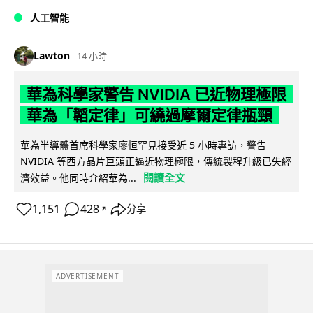
人工智能
Lawton
14 小時
華為科學家警告 NVIDIA 已近物理極限
華為「韜定律」可繞過摩爾定律瓶頸
華為半導體首席科學家廖恒罕見接受近 5 小時專訪，警告
NVIDIA 等西方晶片巨頭正逼近物理極限，傳統製程升級已失經
閱讀全文
濟效益。他同時介紹華為...
1,151
428
分享
↗
ADVERTISEMENT