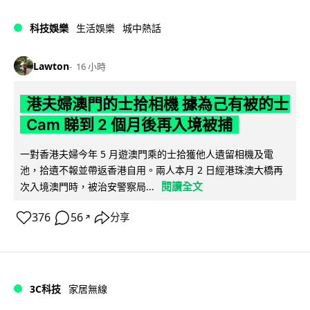
科技娛樂
生活娛樂
城中熱話
Lawton
16 小時
港夫婦澳門的士拾相機 據為己有被的士
Cam 睇到 2 個月後再入境被捕
一對香港夫婦今年 5 月遊澳門乘的士拾獲他人遺留相機及電
池，拾遺不報並帶返香港自用。兩人本月 2 日經港珠澳大橋再
閱讀全文
次入境澳門時，被治安警察局...
376
56
分享
↗
3C科技
家居無線