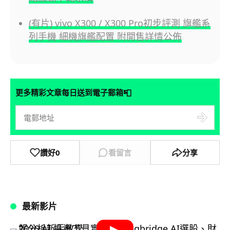
(有片) vivo X300 / X300 Pro初步評測 旗艦系
列手機 細機旗艦配置 附開售詳情公佈
📮
更多精彩文章每日送到電子郵箱
讚好
0
看留言
分享
最新影片