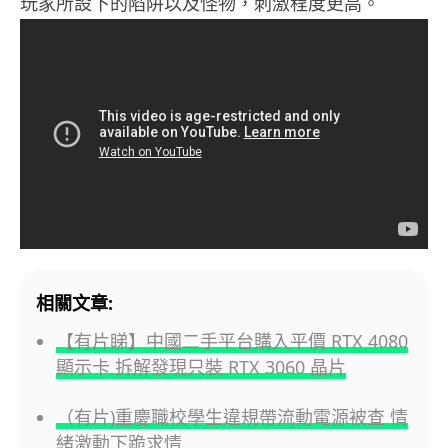
玩家所設下的陷阱以及怪物，刺激程度更高。
相關文章:
【有片睇】中國二手平台購入平價 RTX 4080
顯示卡 拆解發現只裝 RTX 3060 晶片
（有片)重慶職校學生違規帶流動電源被查 情
緒激動下跪求情