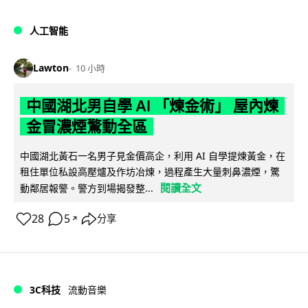
人工智能
Lawton
10 小時
中國湖北男自學 AI 「煉金術」 屋內煉
金冒濃煙驚動全區
中國湖北黃石一名男子見金價高企，利用 AI 自學提煉黃金，在
租住單位私設高壓爐及作坊冶煉，過程產生大量刺鼻濃煙，驚
閱讀全文
動鄰居報警。警方到場揭發整...
28
5
分享
↗
3C科技
流動音樂