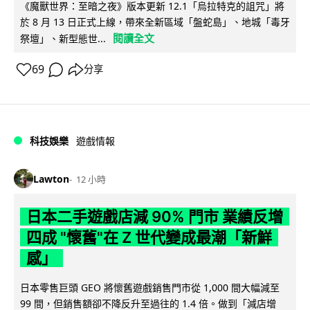
《魔獸世界：至暗之夜》版本更新 12.1「烏拉特克的詛咒」將
於 8 月 13 日正式上線，帶來全新區域「盤蛇島」、地城「毒牙
閱讀全文
祭壇」、新型態世...
69
分享
科技娛樂
遊戲情報
Lawton
12 小時
日本二手遊戲店減 90% 門市 業績反增
四成 "懷舊"在 Z 世代變成最潮「新鮮
感」
日本零售巨頭 GEO 將懷舊遊戲銷售門市從 1,000 間大幅減至
99 間，但銷售額卻不降反升至過往的 1.4 倍。做到「減店增