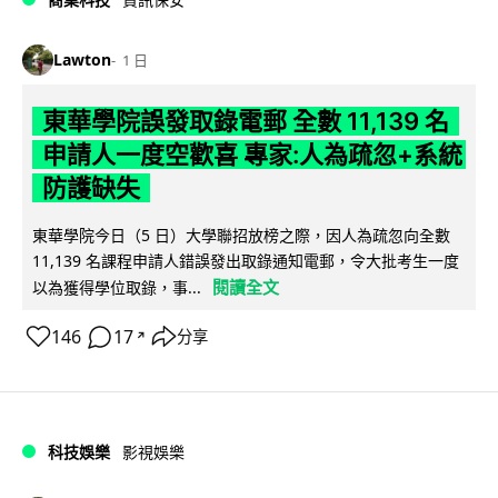
Lawton
1 日
東華學院誤發取錄電郵 全數 11,139 名
申請人一度空歡喜 專家:人為疏忽+系統
防護缺失
東華學院今日（5 日）大學聯招放榜之際，因人為疏忽向全數
11,139 名課程申請人錯誤發出取錄通知電郵，令大批考生一度
閱讀全文
以為獲得學位取錄，事...
146
17
分享
↗
科技娛樂
影視娛樂