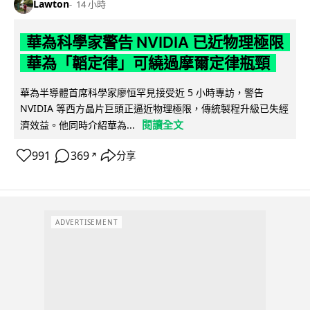
Lawton
14 小時
華為科學家警告 NVIDIA 已近物理極限
華為「韜定律」可繞過摩爾定律瓶頸
華為半導體首席科學家廖恒罕見接受近 5 小時專訪，警告
NVIDIA 等西方晶片巨頭正逼近物理極限，傳統製程升級已失經
閱讀全文
濟效益。他同時介紹華為...
991
369
分享
↗
ADVERTISEMENT