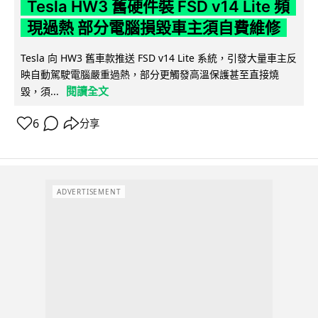
Tesla HW3 舊硬件裝 FSD v14 Lite 頻
現過熱 部分電腦損毀車主須自費維修
Tesla 向 HW3 舊車款推送 FSD v14 Lite 系統，引發大量車主反
映自動駕駛電腦嚴重過熱，部分更觸發高溫保護甚至直接燒
閱讀全文
毀，須...
6
分享
ADVERTISEMENT