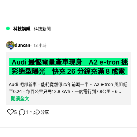
科技娛樂
科技新聞
duncan
13 小時
Audi 最慳電量產車現身 A2 e-tron 迷
彩造型曝光 快充 26 分鐘充滿 8 成電
Audi 呢部新車，能耗竟然係25年前嘅一半。 A2 e-tron 風阻低
至0.24，每百公里只需12.8 kWh，一度電行到7.8公里。6...
閱讀全文
5
1
分享
↗