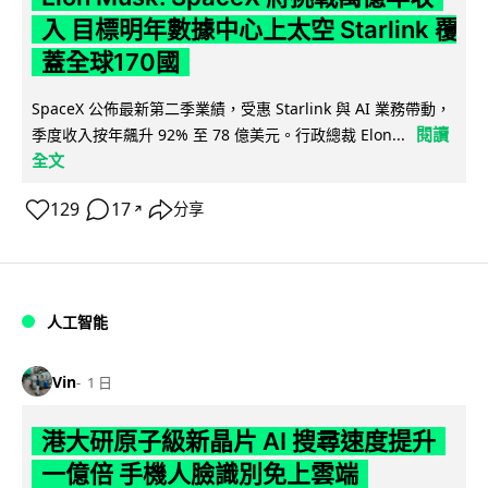
入 目標明年數據中心上太空 Starlink 覆
蓋全球170國
SpaceX 公佈最新第二季業績，受惠 Starlink 與 AI 業務帶動，
閱讀
季度收入按年飆升 92% 至 78 億美元。行政總裁 Elon...
全文
129
17
分享
↗
人工智能
Vin
1 日
港大研原子級新晶片 AI 搜尋速度提升
一億倍 手機人臉識別免上雲端