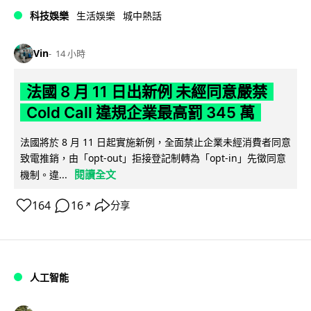
科技娛樂
生活娛樂
城中熱話
Vin
14 小時
法國 8 月 11 日出新例 未經同意嚴禁
Cold Call 違規企業最高罰 345 萬
法國將於 8 月 11 日起實施新例，全面禁止企業未經消費者同意
致電推銷，由「opt-out」拒接登記制轉為「opt-in」先徵同意
閱讀全文
機制。違...
164
16
分享
↗
人工智能