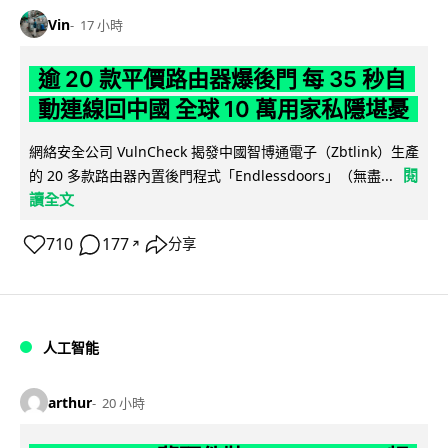
Vin
17 小時
逾 20 款平價路由器爆後門 每 35 秒自
動連線回中國 全球 10 萬用家私隱堪憂
網絡安全公司 VulnCheck 揭發中國智博通電子（Zbtlink）生產
閱
的 20 多款路由器內置後門程式「Endlessdoors」（無盡...
讀全文
710
177
分享
↗
人工智能
arthur
20 小時