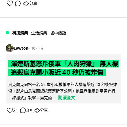
分享
科技娛樂
生活娛樂
城中熱話
Lawton
10 小時
澤連斯基怒斥俄軍「人肉狩獵」 無人機
追殺烏克蘭小販近 40 秒仍被炸傷
烏克蘭克爾松一名 52 歲小販被俄軍無人機追擊近 40 秒後被炸
傷，影片由烏克蘭總統澤連斯基公開。他直斥俄軍對平民進行
閱讀全文
「狩獵式」攻擊，烏克蘭...
21
3
分享
↗