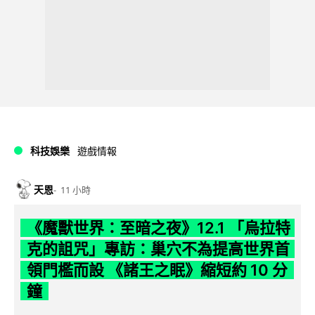
科技娛樂
遊戲情報
天恩
11 小時
《魔獸世界：至暗之夜》12.1 「烏拉特
克的詛咒」專訪：巢穴不為提高世界首
領門檻而設 《諸王之眠》縮短約 10 分
鐘