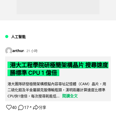
人工智能
arthur
21 小時
港大工程學院研極簡架構晶片 搜尋速度
勝標準 CPU 1 億倍
港大團隊研發極簡架構模擬內容尋址記憶體（CAM）晶片，用
二硫化鉬及半金屬銻克服傳輸瓶頸，漢明距離計算速度比標準
閱讀全文
CPU快1億倍，每次搜尋耗能低...
40
17
分享
↗