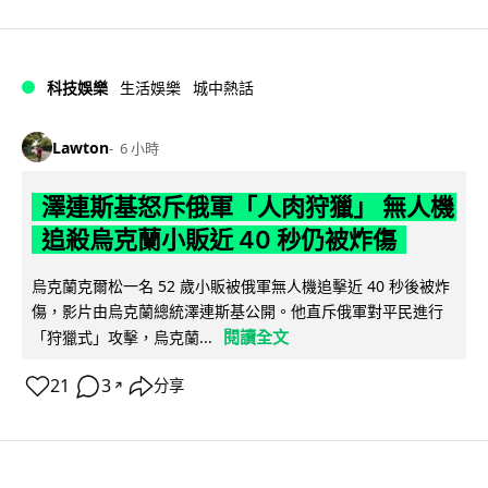
科技娛樂
生活娛樂
城中熱話
Lawton
6 小時
澤連斯基怒斥俄軍「人肉狩獵」 無人機
追殺烏克蘭小販近 40 秒仍被炸傷
烏克蘭克爾松一名 52 歲小販被俄軍無人機追擊近 40 秒後被炸
傷，影片由烏克蘭總統澤連斯基公開。他直斥俄軍對平民進行
閱讀全文
「狩獵式」攻擊，烏克蘭...
21
3
分享
↗