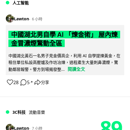
人工智能
Lawton
6 小時
中國湖北男自學 AI 「煉金術」 屋內煉
金冒濃煙驚動全區
中國湖北黃石一名男子見金價高企，利用 AI 自學提煉黃金，在
租住單位私設高壓爐及作坊冶煉，過程產生大量刺鼻濃煙，驚
閱讀全文
動鄰居報警。警方到場揭發整...
28
5
分享
↗
3C科技
流動音樂
89
Lawton
7 小時