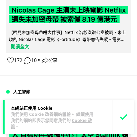
Nicolas Cage 主演未上映電影 Netflix
遺失未加密母帶 被索償 8.19 億港元
【唔見未加密母帶咁大件事】Netflix 洛杉磯辦公室被竊，未上
映的 Nicolas Cage 電影《Fortitude》母帶亦告失蹤。電影...
閱讀全文
172
10
分享
↗
人工智能
本網站正使用 Cookie
Vin
1 日
我們使用 Cookie 改善網站體驗。 繼續使用
我們的網站即表示您同意我們的
Cookie 政
Elon Musk: SpaceX 將挑戰萬億年收
策
。
入 目標明年數據中心上太空 Starlink 覆