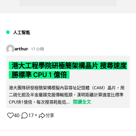
人工智能
arthur
17 小時
港大工程學院研極簡架構晶片 搜尋速度
勝標準 CPU 1 億倍
港大團隊研發極簡架構模擬內容尋址記憶體（CAM）晶片，用
二硫化鉬及半金屬銻克服傳輸瓶頸，漢明距離計算速度比標準
閱讀全文
CPU快1億倍，每次搜尋耗能低...
40
17
分享
↗