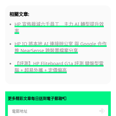
相關文章:
HP 宣佈裁減六千員工 主力 AI 轉型提升效
率
HP IQ 將本地 AI 連接辦公室 與 Google 合作
推 NearSense 跨裝置檔案分享
【評測】HP Eliteboard G1a 評測 鍵盤型電
腦 + 超易外攜 + 定價偏高
📮
更多精彩文章每日送到電子郵箱