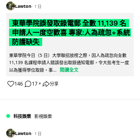
Lawton
1 日
東華學院誤發取錄電郵 全數 11,139 名
申請人一度空歡喜 專家:人為疏忽+系統
防護缺失
東華學院今日（5 日）大學聯招放榜之際，因人為疏忽向全數
11,139 名課程申請人錯誤發出取錄通知電郵，令大批考生一度
閱讀全文
以為獲得學位取錄，事...
146
17
分享
↗
科技娛樂
影視娛樂
Lawton
1 日