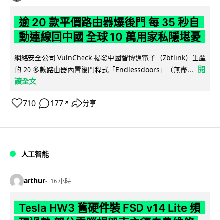
逾 20 款平價路由器爆後門 每 35 秒自
動連線回中國 全球 10 萬用家私隱堪憂
網絡安全公司 VulnCheck 揭發中國智博通電子（Zbtlink）生產
閱
的 20 多款路由器內置後門程式「Endlessdoors」（無盡...
讀全文
710
177
分享
↗
人工智能
arthur
16 小時
Tesla HW3 舊硬件裝 FSD v14 Lite 頻