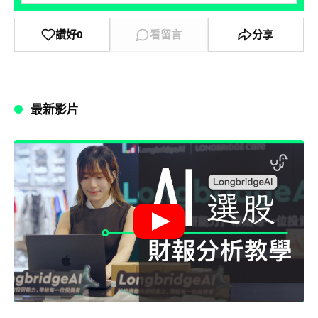
讚好
0
看留言
分享
最新影片