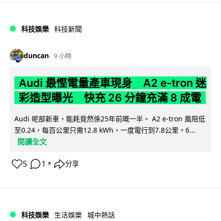
科技娛樂
科技新聞
duncan
9 小時
Audi 最慳電量產車現身 A2 e-tron 迷
彩造型曝光 快充 26 分鐘充滿 8 成電
Audi 呢部新車，能耗竟然係25年前嘅一半。 A2 e-tron 風阻低
至0.24，每百公里只需12.8 kWh，一度電行到7.8公里。6...
閱讀全文
5
1
分享
↗
科技娛樂
生活娛樂
城中熱話