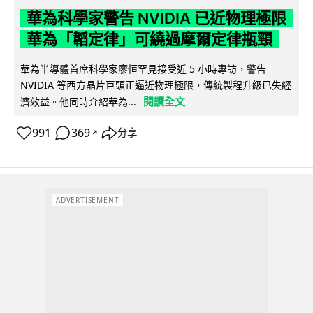
華為科學家警告 NVIDIA 已近物理極限
華為「韜定律」可繞過摩爾定律瓶頸
華為半導體首席科學家廖恒罕見接受近 5 小時專訪，警告
NVIDIA 等西方晶片巨頭正逼近物理極限，傳統製程升級已失經
閱讀全文
濟效益。他同時介紹華為...
991
369
分享
↗
ADVERTISEMENT