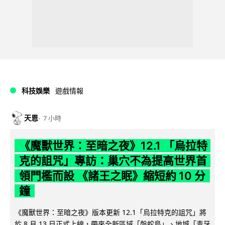
科技娛樂
遊戲情報
天恩
7 小時
《魔獸世界：至暗之夜》12.1 「烏拉特
克的詛咒」專訪：巢穴不為提高世界首
領門檻而設 《諸王之眠》縮短約 10 分
鐘
《魔獸世界：至暗之夜》版本更新 12.1「烏拉特克的詛咒」將
於 8 月 13 日正式上線，帶來全新區域「盤蛇島」、地城「毒牙