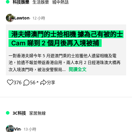
科技娛樂
生活娛樂
城中熱話
Lawton
12 小時
港夫婦澳門的士拾相機 據為己有被的士
Cam 睇到 2 個月後再入境被捕
一對香港夫婦今年 5 月遊澳門乘的士拾獲他人遺留相機及電
池，拾遺不報並帶返香港自用。兩人本月 2 日經港珠澳大橋再
閱讀全文
次入境澳門時，被治安警察局...
376
56
分享
↗
3C科技
家居無線
Vin
13 小時