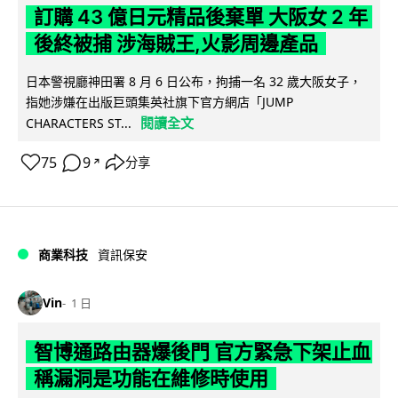
訂購 43 億日元精品後棄單 大阪女 2 年
後終被捕 涉海賊王,火影周邊產品
日本警視廳神田署 8 月 6 日公布，拘捕一名 32 歲大阪女子，
指她涉嫌在出版巨頭集英社旗下官方網店「JUMP
閱讀全文
CHARACTERS ST...
75
9
分享
↗
商業科技
資訊保安
Vin
1 日
智博通路由器爆後門 官方緊急下架止血
稱漏洞是功能在維修時使用