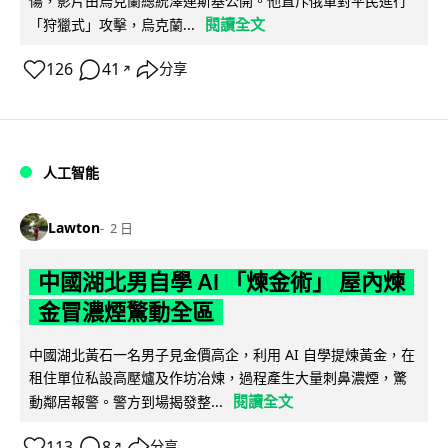
傷，影片由烏克蘭總統澤連斯基公開。他直斥俄軍對平民進行
閱讀全文
「狩獵式」攻擊，烏克蘭...
126
41
分享
↗
人工智能
Lawton
2 日
中國湖北男自學 AI 「煉金術」 屋內煉
金冒濃煙驚動全區
中國湖北黃石一名男子見金價高企，利用 AI 自學提煉黃金，在
租住單位私設高壓爐及作坊冶煉，過程產生大量刺鼻濃煙，驚
閱讀全文
動鄰居報警。警方到場揭發整...
113
8
分享
↗