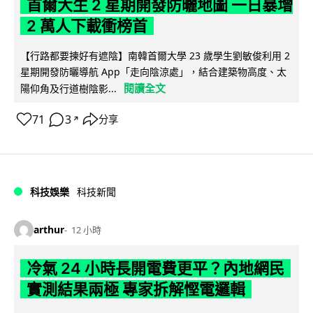
首爾大生 2 星期開發防曬地圖 一日暴增
2 萬人下載衝榜首
【行路都要揀好有遮陰】南韓首爾大學 23 歲學生劉敏俊利用 2
星期開發防曬導航 App「走向陰涼處」，結合建築物高度、太
閱讀全文
陽仰角及行道樹陰影...
71
3
分享
↗
科技娛樂
科技新聞
arthur
12 小時
冷氣 24 小時長開電費更平？內地網民
實測結果兩極 專家拆解慳電邏輯