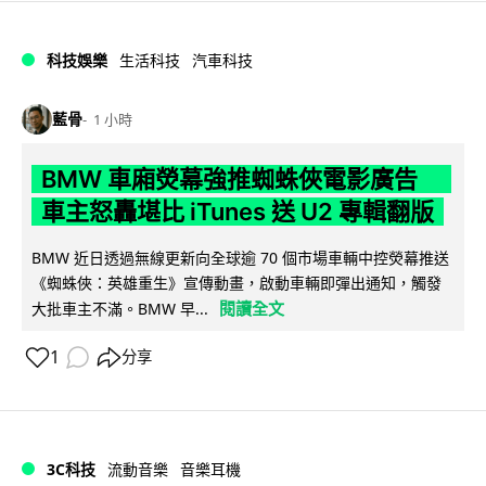
科技娛樂
生活科技
汽車科技
藍骨
1 小時
BMW 車廂熒幕強推蜘蛛俠電影廣告
車主怒轟堪比 iTunes 送 U2 專輯翻版
BMW 近日透過無線更新向全球逾 70 個市場車輛中控熒幕推送
《蜘蛛俠：英雄重生》宣傳動畫，啟動車輛即彈出通知，觸發
閱讀全文
大批車主不滿。BMW 早...
1
分享
3C科技
流動音樂
音樂耳機