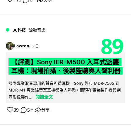
3C科技
流動音樂
89
Lawton
2 日
【評測】Sony IER-M500 入耳式監聽
耳機：現場拍攝、後製監聽與人聲利器
談到專業混音專用的聲音監聽耳機，Sony 經典 MDR-7506 到
MDR-M1 專業錄音室耳機都為人熟悉。而現在舞台製作者與創
閱讀全文
意影像製作...
39
5
分享
↗