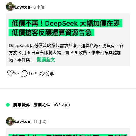
Lawton
8 小時
低價不再！DeepSeek 大幅加價在即
低價搶客反釀運算資源告急
DeepSeek 因低價策略掀起需求熱潮，運算資源不勝負荷，官
方於 8 月 6 日宣布即將大幅上調 API 收費，惟未公布具體加
閱讀全文
幅。事件與...
53
16
分享
↗
iOS App
應用軟件
應用軟件
Lawton
11 小時