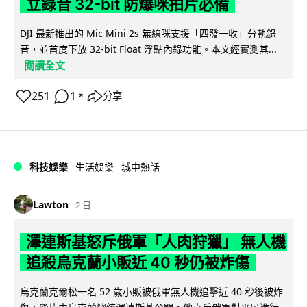
立錄音 32-bit 防爆咪拍片必備
DJI 最新推出的 Mic Mini 2s 無線咪支援「四發一收」分軌錄
音，並首度下放 32-bit Float 浮點內錄功能。本文經實測其...
閱讀全文
251
1
分享
↗
科技娛樂
生活娛樂
城中熱話
Lawton
2 日
澤連斯基怒斥俄軍「人肉狩獵」 無人機
追殺烏克蘭小販近 40 秒仍被炸傷
烏克蘭克爾松一名 52 歲小販被俄軍無人機追擊近 40 秒後被炸