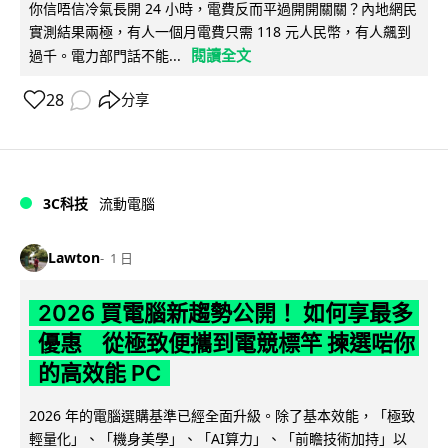
你信唔信冷氣長開 24 小時，電費反而平過開開關關？內地網民
實測結果兩極，有人一個月電費只需 118 元人民幣，有人飆到
閱讀全文
過千。電力部門話不能...
28
分享
3C科技
流動電腦
Lawton
1 日
2026 買電腦新趨勢公開！ 如何享最多
優惠 從極致便攜到電競標竿 揀選啱你
的高效能 PC
2026 年的電腦選購基準已經全面升級。除了基本效能，「極致
輕量化」、「機身美學」、「AI算力」、「前瞻技術加持」以