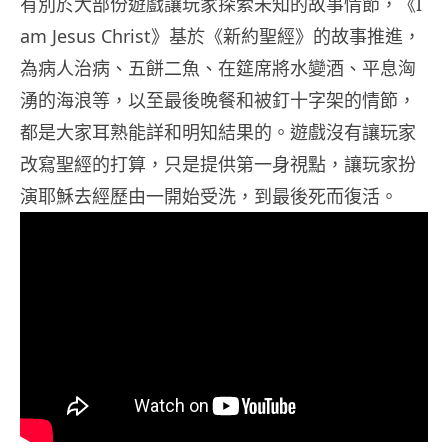
有別於大部份遊戲讓玩家探索未知的故事情節，《I
am Jesus Christ》基於《新約聖經》的故事推進，
為病人治病、五餅二魚、在筵席將水變酒、平息洶
湧的海浪等，以至最後晚餐和被釘十字架的情節，
都是大家耳熟能詳和明知結果的。遊戲沒有讓玩家
改寫聖經的打算，只是提供第一身視點，讓玩家扮
演耶穌去經歷由一開始受洗，到最後死而復活。