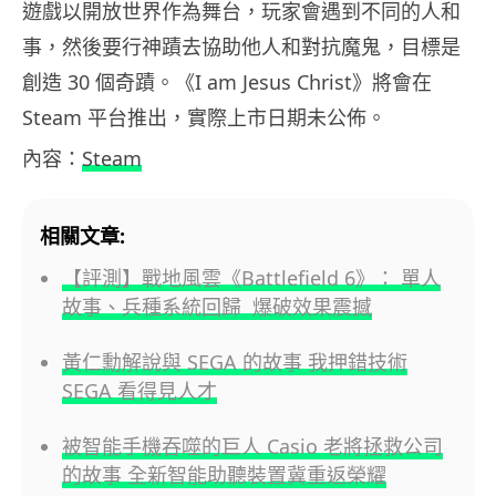
遊戲以開放世界作為舞台，玩家會遇到不同的人和
事，然後要行神蹟去協助他人和對抗魔鬼，目標是
創造 30 個奇蹟。《I am Jesus Christ》將會在
Steam 平台推出，實際上市日期未公佈。
內容：
Steam
相關文章:
【評測】戰地風雲《Battlefield 6》： 單人
故事、兵種系統回歸 爆破效果震撼
黃仁勳解說與 SEGA 的故事 我押錯技術
SEGA 看得見人才
被智能手機吞噬的巨人 Casio 老將拯救公司
的故事 全新智能助聽裝置冀重返榮耀