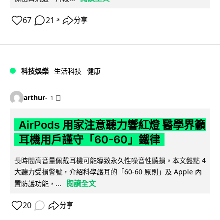
67
21
分享
↗
科技娛樂
生活科技
健康
arthur
1 日
AirPods 用家注意聽力響紅燈 醫學界籲
耳機用戶謹守「60-60」鐵律
長時間高音量佩戴耳機可能導致永久性噪音性聽損。本文盤點 4
大聽力受損警號，介紹科學護耳的「60-60 原則」及 Apple 內
閱讀全文
置防護功能，...
20
分享