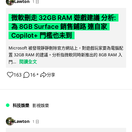
Lawton
1 日
微軟刪走 32GB RAM 遊戲建議 分析:
為 8GB Surface 銷售鋪路 連自家
Copilot+ 門檻也未到
Microsoft 被發現靜靜刪除官方網站上，對遊戲玩家要為電腦配
置 32GB RAM 的建議。分析指微軟同時新推出的 8GB RAM 入
閱讀全文
門...
163
16
分享
↗
科技娛樂
影視娛樂
Lawton
1 日