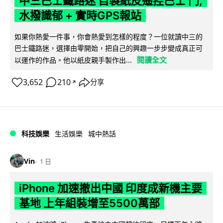
中三巴士鐵路迷 自製紙皮遙控巴士 門,
水撥識郁 + 實時GPS報站
如果你熱愛一件事，你會熱愛到怎樣的程度？一位就讀中三的
巴士鐵路迷，選擇由零開始，把自己的興趣一步步變成真正可
閱讀全文
以運作的作品。他以紙皮親手製作出...
3,652
210
分享
↗
科技娛樂
生活娛樂
城中熱話
Vin
1 日
iPhone 加速撤出中國 印度成新機主要
基地 上年組裝增至5500萬部