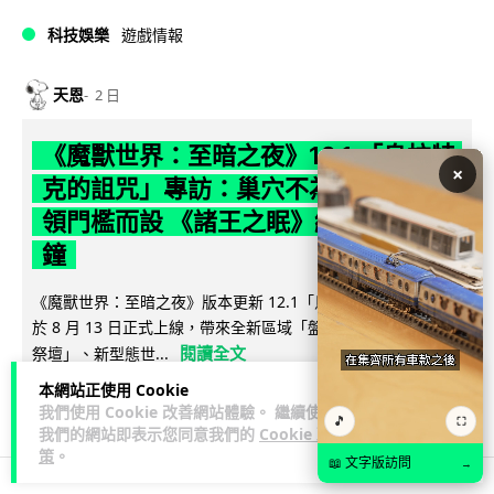
科技娛樂
遊戲情報
天恩
2 日
《魔獸世界：至暗之夜》12.1 「烏拉特
×
克的詛咒」專訪：巢穴不為提高世界首
領門檻而設 《諸王之眠》縮短約 10 分
鐘
《魔獸世界：至暗之夜》版本更新 12.1「烏拉特克的詛咒」將
於 8 月 13 日正式上線，帶來全新區域「盤蛇島」、地城「毒牙
閱讀全文
祭壇」、新型態世...
本網站正使用 Cookie
116
分享
我們使用 Cookie 改善網站體驗。 繼續使用
🎵
⛶
我們的網站即表示您同意我們的
Cookie 政
策
。
📖 文字版訪問
→