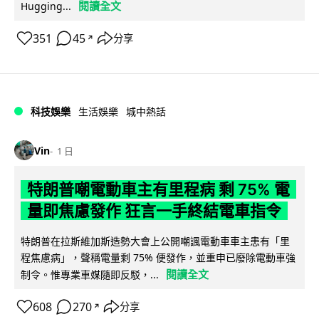
閱讀全文
Hugging...
351
45
分享
↗
科技娛樂
生活娛樂
城中熱話
Vin
1 日
特朗普嘲電動車主有里程病 剩 75% 電
量即焦慮發作 狂言一手終結電車指令
特朗普在拉斯維加斯造勢大會上公開嘲諷電動車車主患有「里
程焦慮病」，聲稱電量剩 75% 便發作，並重申已廢除電動車強
閱讀全文
制令。惟專業車媒隨即反駁，...
608
270
分享
↗