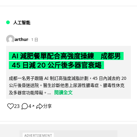
人工智能
arthur
1 日
AI 減肥餐單配合高強度操練 成都男
45 日減 20 公斤後多器官衰竭
成都一名男子跟隨 AI 制訂高強度減脂計劃，45 日內減去約 20
公斤後昏迷送院。醫生診斷他患上尿源性膿毒症、膿毒性休克
閱讀全文
及多器官功能障礙。...
23
4
分享
↗
ADVERTISEMENT