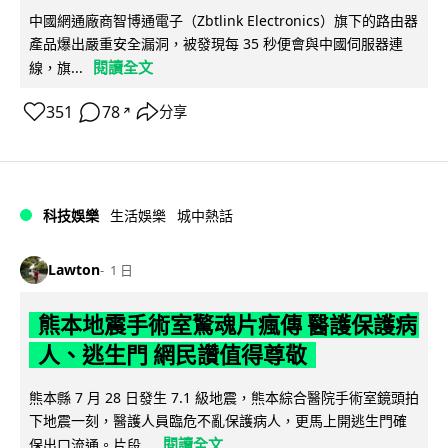
中國網通廠商智博通電子（Zbtlink Electronics）旗下的路由器
產品爆出嚴重安全漏洞，被發現每 35 秒便會與中國伺服器連
閱讀全文
線，旗...
351
78
分享
↗
科技娛樂
生活娛樂
城中熱話
Lawton
1 日
熊本地震手術室驚魂片瘋傳 醫護保護病
人、逃生門 網民讚值得尊敬
熊本縣 7 月 28 日發生 7.1 級地震，熊本綜合醫院手術室鏡頭拍
下地震一刻，醫護人員臨危不亂保護病人，更馬上開逃生門確
閱讀全文
保出口流通。片段...