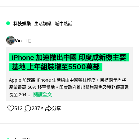
科技娛樂
生活娛樂
城中熱話
Vin
1 日
iPhone 加速撤出中國 印度成新機主要
基地 上年組裝增至5500萬部
Apple 加速將 iPhone 生產線由中國轉往印度，目標兩年內將
產量最高 50% 移至當地。印度政府推出關稅豁免及稅務優惠延
閱讀全文
長至 204...
512
237
分享
↗