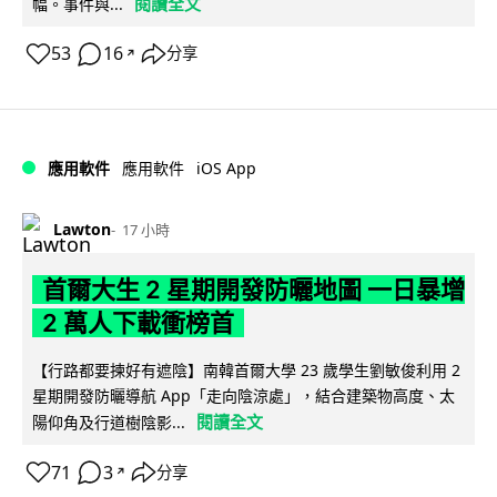
閱讀全文
幅。事件與...
53
16
分享
↗
iOS App
應用軟件
應用軟件
Lawton
17 小時
首爾大生 2 星期開發防曬地圖 一日暴增
2 萬人下載衝榜首
【行路都要揀好有遮陰】南韓首爾大學 23 歲學生劉敏俊利用 2
星期開發防曬導航 App「走向陰涼處」，結合建築物高度、太
閱讀全文
陽仰角及行道樹陰影...
71
3
分享
↗