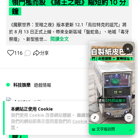
領門檻而設 《諸王之眠》縮短約 10 分
鐘
《魔獸世界：至暗之夜》版本更新 12.1「烏拉特克的詛咒」將
於 8 月 13 日正式上線，帶來全新區域「盤蛇島」、地城「毒牙
閱讀全文
祭壇」、新型態世...
×
116
分享
科技娛樂
遊戲情報
Lawton
2 日
本網站正使用 Cookie
我們使用 Cookie 改善網站體驗。 繼續使用
日本二手遊戲店減 90% 門市 業績反增
🎵
⛶
我們的網站即表示您同意我們的
Cookie 政
四成 "懷舊"在 Z 世代變成最潮「新鮮
策
。
📖 文字版訪問
→
感」