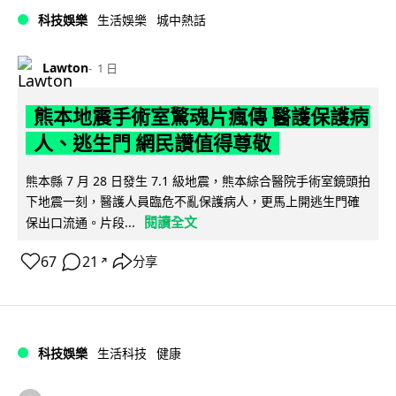
科技娛樂
生活娛樂
城中熱話
Lawton
1 日
熊本地震手術室驚魂片瘋傳 醫護保護病
人、逃生門 網民讚值得尊敬
熊本縣 7 月 28 日發生 7.1 級地震，熊本綜合醫院手術室鏡頭拍
下地震一刻，醫護人員臨危不亂保護病人，更馬上開逃生門確
閱讀全文
保出口流通。片段...
67
21
分享
↗
科技娛樂
生活科技
健康