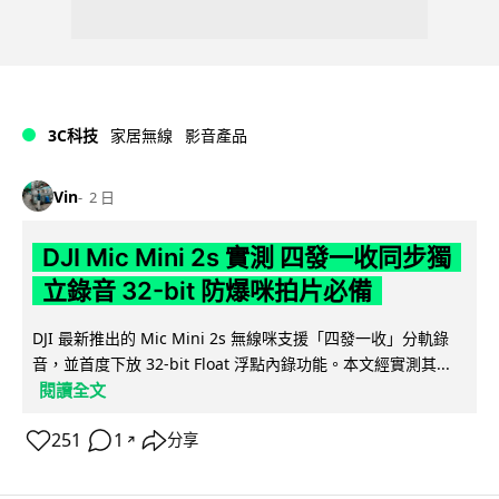
3C科技
家居無線
影音產品
Vin
2 日
DJI Mic Mini 2s 實測 四發一收同步獨
立錄音 32-bit 防爆咪拍片必備
DJI 最新推出的 Mic Mini 2s 無線咪支援「四發一收」分軌錄
音，並首度下放 32-bit Float 浮點內錄功能。本文經實測其...
閱讀全文
251
1
分享
↗