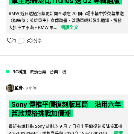
車主怒轟堪比 iTunes 送 U2 專輯翻版
BMW 近日透過無線更新向全球逾 70 個市場車輛中控熒幕推送
《蜘蛛俠：英雄重生》宣傳動畫，啟動車輛即彈出通知，觸發
閱讀全文
大批車主不滿。BMW 早...
1
分享
3C科技
流動音樂
音樂耳機
藍骨
8 小時
Sony 傳推平價復刻版耳筒 沿用六年
舊款規格挑戰加價潮
最近有爆料指 Sony 計劃於 9 月 7 日推出平價復刻版降噪耳機
閱讀
WH-1000XM4C，規格幾乎與 2020 年 WH-1000XM4...