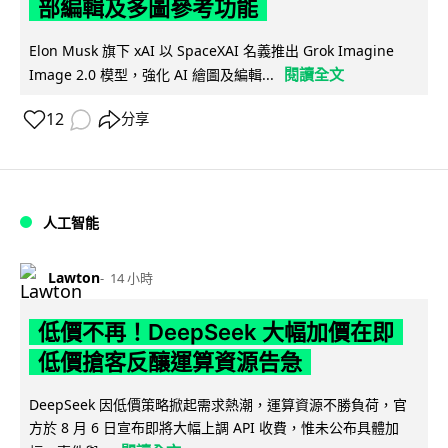
部編輯及多圖參考功能
Elon Musk 旗下 xAI 以 SpaceXAI 名義推出 Grok Imagine
閱讀全文
Image 2.0 模型，強化 AI 繪圖及編輯...
12
分享
人工智能
Lawton
14 小時
低價不再！DeepSeek 大幅加價在即
低價搶客反釀運算資源告急
DeepSeek 因低價策略掀起需求熱潮，運算資源不勝負荷，官
方於 8 月 6 日宣布即將大幅上調 API 收費，惟未公布具體加