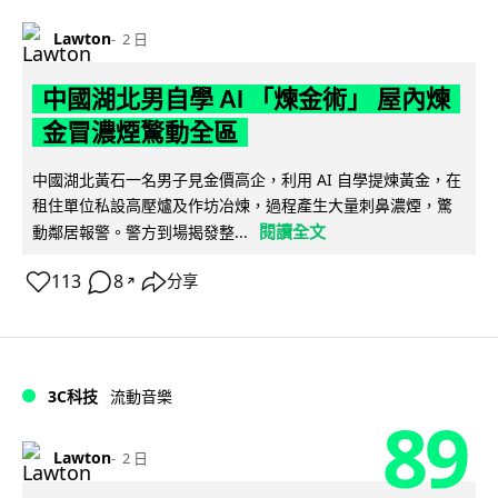
Lawton
2 日
中國湖北男自學 AI 「煉金術」 屋內煉
金冒濃煙驚動全區
中國湖北黃石一名男子見金價高企，利用 AI 自學提煉黃金，在
租住單位私設高壓爐及作坊冶煉，過程產生大量刺鼻濃煙，驚
閱讀全文
動鄰居報警。警方到場揭發整...
113
8
分享
↗
3C科技
流動音樂
89
Lawton
2 日