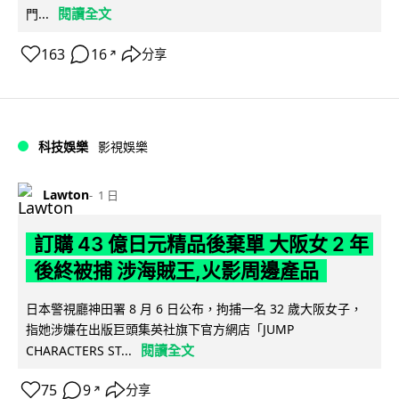
閱讀全文
門...
163
16
分享
↗
科技娛樂
影視娛樂
Lawton
1 日
訂購 43 億日元精品後棄單 大阪女 2 年
後終被捕 涉海賊王,火影周邊產品
日本警視廳神田署 8 月 6 日公布，拘捕一名 32 歲大阪女子，
指她涉嫌在出版巨頭集英社旗下官方網店「JUMP
閱讀全文
CHARACTERS ST...
75
9
分享
↗