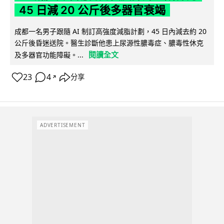
45 日減 20 公斤後多器官衰竭
成都一名男子跟隨 AI 制訂高強度減脂計劃，45 日內減去約 20
公斤後昏迷送院。醫生診斷他患上尿源性膿毒症、膿毒性休克
閱讀全文
及多器官功能障礙。...
23
4
分享
↗
ADVERTISEMENT