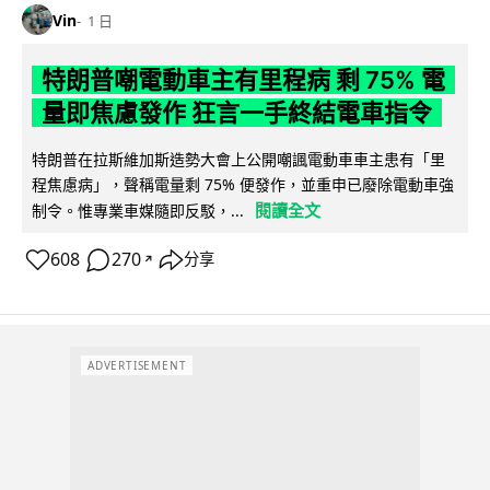
Vin
1 日
特朗普嘲電動車主有里程病 剩 75% 電
量即焦慮發作 狂言一手終結電車指令
特朗普在拉斯維加斯造勢大會上公開嘲諷電動車車主患有「里
程焦慮病」，聲稱電量剩 75% 便發作，並重申已廢除電動車強
閱讀全文
制令。惟專業車媒隨即反駁，...
608
270
分享
↗
ADVERTISEMENT