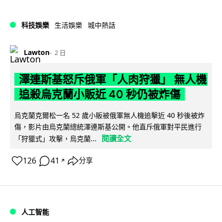
科技娛樂
生活娛樂
城中熱話
Lawton
2 日
澤連斯基怒斥俄軍「人肉狩獵」 無人機
追殺烏克蘭小販近 40 秒仍被炸傷
烏克蘭克爾松一名 52 歲小販被俄軍無人機追擊近 40 秒後被炸
傷，影片由烏克蘭總統澤連斯基公開。他直斥俄軍對平民進行
閱讀全文
「狩獵式」攻擊，烏克蘭...
126
41
分享
↗
人工智能