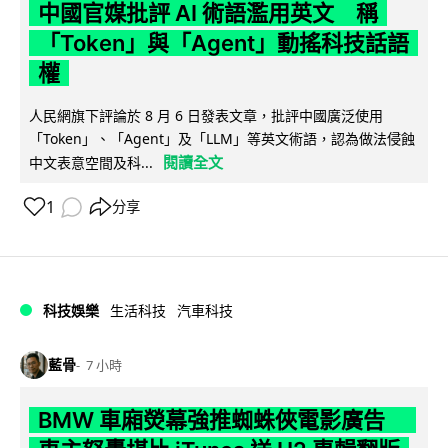
中國官媒批評 AI 術語濫用英文 稱
「Token」與「Agent」動搖科技話語
權
人民網旗下評論於 8 月 6 日發表文章，批評中國廣泛使用
「Token」、「Agent」及「LLM」等英文術語，認為做法侵蝕
閱讀全文
中文表意空間及科...
1
分享
科技娛樂
生活科技
汽車科技
藍骨
7 小時
BMW 車廂熒幕強推蜘蛛俠電影廣告