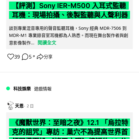
【評測】Sony IER-M500 入耳式監聽
耳機：現場拍攝、後製監聽與人聲利器
談到專業混音專用的聲音監聽耳機，Sony 經典 MDR-7506 到
MDR-M1 專業錄音室耳機都為人熟悉。而現在舞台製作者與創
閱讀全文
意影像製作...
39
5
分享
↗
科技娛樂
遊戲情報
天恩
2 日
《魔獸世界：至暗之夜》12.1 「烏拉特
克的詛咒」專訪：巢穴不為提高世界首