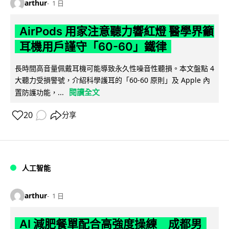
arthur
1 日
AirPods 用家注意聽力響紅燈 醫學界籲
耳機用戶謹守「60-60」鐵律
長時間高音量佩戴耳機可能導致永久性噪音性聽損。本文盤點 4
大聽力受損警號，介紹科學護耳的「60-60 原則」及 Apple 內
閱讀全文
置防護功能，...
20
分享
人工智能
arthur
1 日
AI 減肥餐單配合高強度操練 成都男