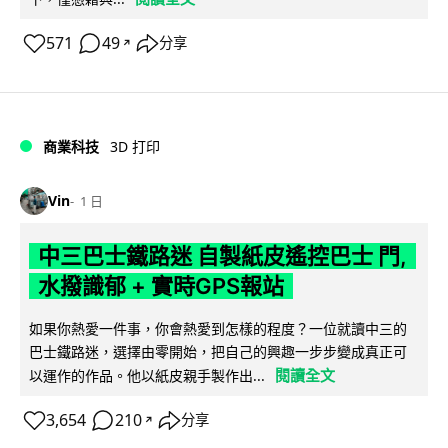
571
49
分享
↗
商業科技
3D 打印
Vin
1 日
中三巴士鐵路迷 自製紙皮遙控巴士 門,
水撥識郁 + 實時GPS報站
如果你熱愛一件事，你會熱愛到怎樣的程度？一位就讀中三的
巴士鐵路迷，選擇由零開始，把自己的興趣一步步變成真正可
閱讀全文
以運作的作品。他以紙皮親手製作出...
3,654
210
分享
↗