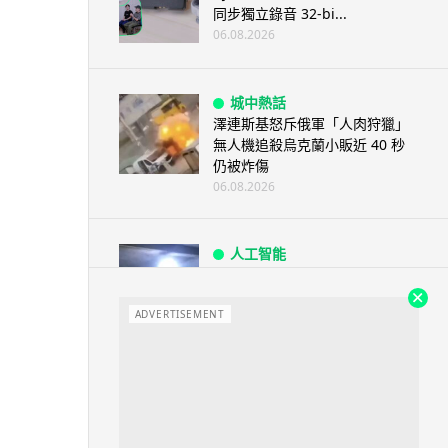
同步獨立錄音 32-bi...
06.08.2026
城中熱話
澤連斯基怒斥俄軍「人肉狩獵」
無人機追殺烏克蘭小販近 40 秒
仍被炸傷
06.08.2026
人工智能
中國湖北男自學 AI 「煉金術」
屋內煉金冒濃煙驚動全區
ADVERTISEMENT
06.08.2026
流動音樂
【評測】Sony IER-M500 入耳式
監聽耳機：現場拍攝、後製監
聽...