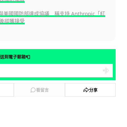
I 與美國國防部達成協議 稱支持 Anthropic「紅
後卻獲接受
📮
送到電子郵箱
看留言
分享