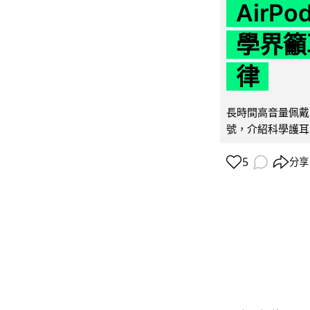
AirP
學界籲
律
長時間高音量佩戴
號，介紹科學護耳的「
5
分享