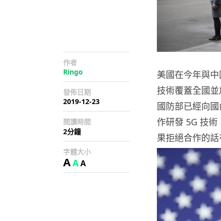
作者
Ringo
美國在今年與中
技術覆蓋全國並
發佈日期
2019-12-23
國防部已經向國
作研發 5G 
閱讀時間
2分鐘
果拒絕合作的話
字體大小
A
A
A