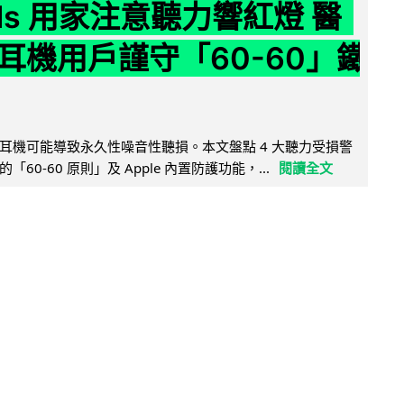
ods 用家注意聽力響紅燈 醫
耳機用戶謹守「60-60」鐵
耳機可能導致永久性噪音性聽損。本文盤點 4 大聽力受損警
60-60 原則」及 Apple 內置防護功能，...
閱讀全文