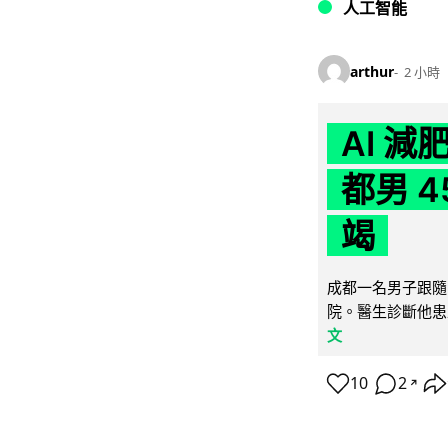
人工智能
arthur
2 小時
AI 
都男 4
竭
成都一名男子跟隨 
院。醫生診斷他患
文
10
2
↗