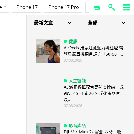
Air
iPhone 17
iPhone 17 Pro
AirPods Pro 3
Ap
最新文章
全部
健康
AirPods 用家注意聽力響紅燈 醫
學界籲耳機用戶謹守「60-60」...
07.08.2026
人工智能
AI 減肥餐單配合高強度操練 成
都男 45 日減 20 公斤後多器官
衰...
07.08.2026
影音產品
DJI Mic Mini 2s 實測 四發一收