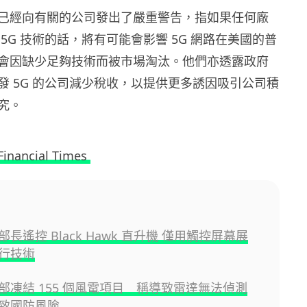
已經向有關的公司發出了嚴重警告，指如果任何廠
5G 技術的話，將有可能會影響 5G 網路在美國的普
會因缺少足夠技術而被市場淘汰。他們亦透露政府
發 5G 的公司減少稅收，以提供更多誘因吸引公司積
究。
Financial Times
長遙控 Black Hawk 直升機 僅用觸控屏幕展
行技術
部凍結 155 個風電項目 稱導致雷達無法偵測
致國防風險