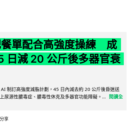
減肥餐單配合高強度操練 成
5 日減 20 公斤後多器官衰
AI 制訂高強度減脂計劃，45 日內減去約 20 公斤後昏迷送
上尿源性膿毒症、膿毒性休克及多器官功能障礙。...
閱讀全
分享