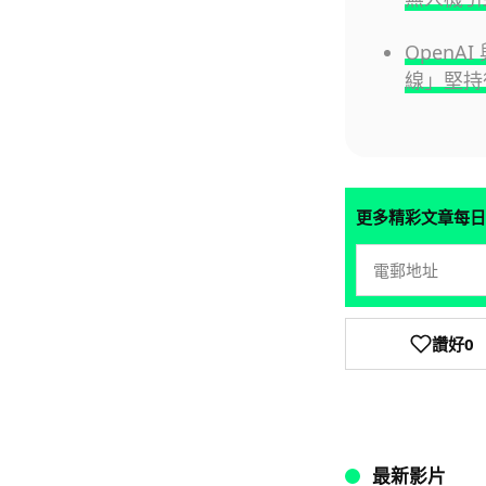
OpenA
線」堅持
更多精彩文章每日
讚好
0
最新影片