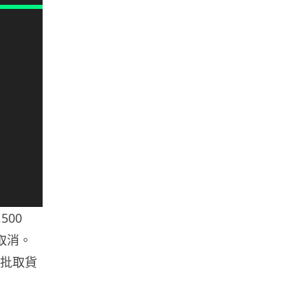
流動音樂
【評測】Sony IER-M500 入耳式
監聽耳機：現場拍攝、後製監
聽...
06.08.2026
遊戲情報
《魔獸世界：至暗之夜》12.1
「烏拉特克的詛咒」專訪：巢穴
不為提高世...
06.08.2026
500
遊戲情報
日本二手遊戲店減 90% 門市 業
取消。
績反增四成 “懷...
首批取貨
06.08.2026