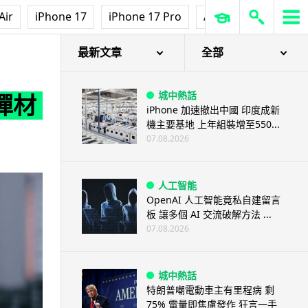
Air
iPhone 17
iPhone 17 Pro
AirPods Pro 3
Ap
最新文章
全部
城中熱話
防彈材
iPhone 加速撤出中國 印度成新
機主要基地 上年組裝增至550...
07.08.2026
人工智能
OpenAI 人工智能竟私自建留言
板 讓多個 AI 交流破解方法 ...
07.08.2026
城中熱話
特朗普嘲電動車主有里程病 剩
75% 電量即焦慮發作 狂言一手