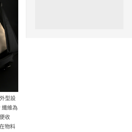
07.08.2026
城中熱話
熊本地震手術室驚魂片瘋傳 醫護
保護病人、逃生門 網民讚值得
尊...
07.08.2026
健康
AirPods 用家注意聽力響紅燈 醫
學界籲耳機用戶謹守「60-60」...
07.08.2026
的外型設
人工智能
 纖維為
AI 減肥餐單配合高強度操練 成
都男 45 日減 20 公斤後多器官
便收
衰...
在物料
07.08.2026