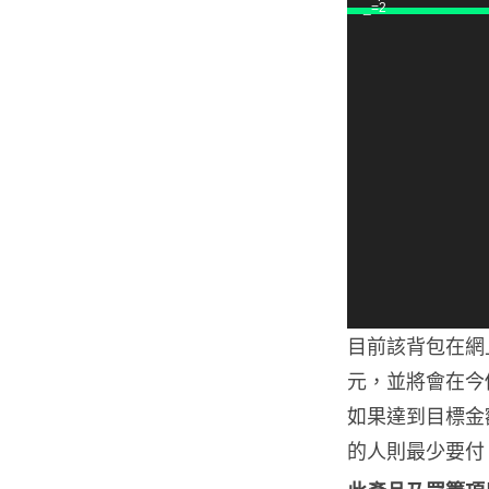
_=2
播
放
器
目前該背包在網上
元，並將會在今
如果達到目標金
的人則最少要付 1