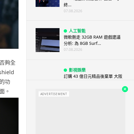
終...
07.08.2026
人工智能
微軟刪走 32GB RAM 遊戲建議
分析: 為 8GB Surf...
07.08.2026
否夠全
影視娛樂
ield
訂購 43 億日元精品後棄單 大阪
的功
女 2 年後終被捕 涉海賊王...
07.08.2026
面。
ADVERTISEMENT
資訊保安
智博通路由器爆後門 官方緊急下
架止血 稱漏洞是功能在維修時使
用