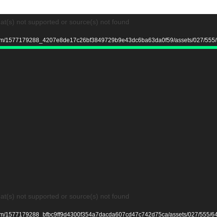
at(s) not supported or source(s) not found
ter.com/1577179288_4207e8de17c26bf3849729b9e43dc6ba63da0f59/assets/027/5
at(s) not supported or source(s) not found
ter.com/1577179288_bfbc9ff9d4300f354a7dacda607cd47c742d75ca/assets/027/5