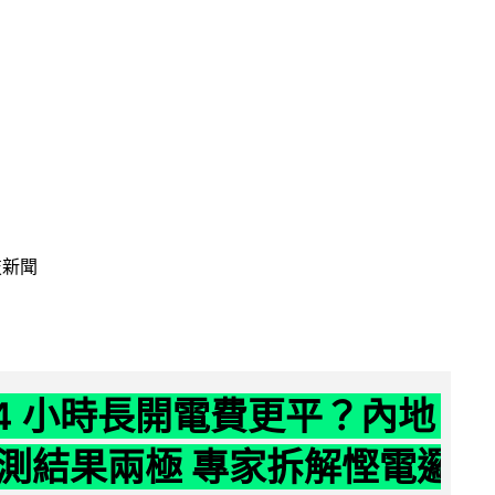
技新聞
24 小時長開電費更平？內地
測結果兩極 專家拆解慳電邏