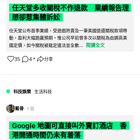
任天堂多收關稅不作退款 業績報告理
想卻惹集體訴訟
任天堂公布首季業績，受遊戲熱賣及一筆美國退還關稅款項帶
動，盈利大幅跑贏預期。惟公司早前曾多次以關稅為由調高美
閱讀全文
國定價，如今關稅被裁定違法並全數...
35
4
分享
↗
科技娛樂
生活科技
藍骨
1 日
Google 地圖可直接叫外賣訂酒店 香
港開通時間仍未有着落