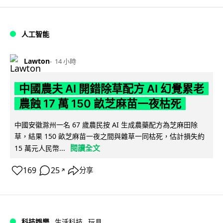
人工智能
Lawton
14 小時
中國農夫 AI 開錯除草配方 AI 幻覺累老
農蝕 17 萬 150 畝芝麻苗一夜枯死
中國安徽滁州一名 67 歲農民按 AI 生成農藥配方為芝麻田除
草，結果 150 畝芝麻苗一夜之間與雜草一同枯死，估計損失約
閱讀全文
15 萬元人民幣...
169
25
分享
↗
科技娛樂
生活科技
玩具