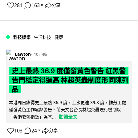
281
163
分享
↗
科技娛樂
生活科技
健康
Lawton
10 小時
史上最熱 36.9 度僅發黃色警告 紅黑警
告門檻定得過高 林超英轟制度形同陳列
品
本港周日錄得史上最熱 36.9 度，上水更達 39.8 度，惟勞工處
僅發黃色工作暑熱警告。前天文台台長林超英轟現行機制以
閱讀全文
「香港暑熱指數」為基...
103
24
分享
↗