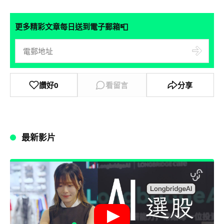
📮
更多精彩文章每日送到電子郵箱
讚好
0
看留言
分享
最新影片