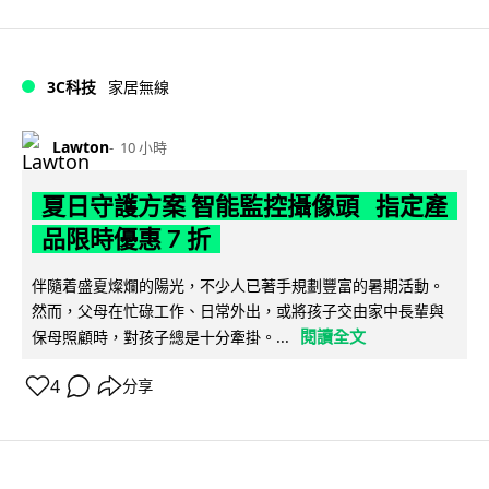
3C科技
家居無線
Lawton
10 小時
夏日守護方案 智能監控攝像頭 指定產
品限時優惠 7 折
伴隨着盛夏燦爛的陽光，不少人已著手規劃豐富的暑期活動。
然而，父母在忙碌工作、日常外出，或將孩子交由家中長輩與
閱讀全文
保母照顧時，對孩子總是十分牽掛。...
4
分享