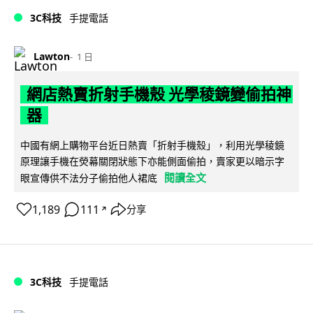
3C科技
手提電話
Lawton
1 日
網店熱賣折射手機殼 光學稜鏡變偷拍神
器
中國有網上購物平台近日熱賣「折射手機殼」，利用光學稜鏡
原理讓手機在熒幕關閉狀態下亦能側面偷拍，賣家更以暗示字
閱讀全文
眼宣傳供不法分子偷拍他人裙底
1,189
111
分享
↗
3C科技
手提電話