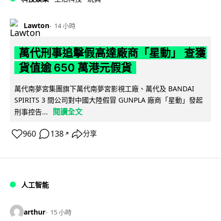
Lawton
14 小時
萬代刑事追擊假高達廠商「星動」 查獲
貨值逾 650 萬港元假貨
萬代南夢宮集團旗下萬代南夢宮影視工廠、萬代及 BANDAI
SPIRITS 3 間公司對中國大陸假冒 GUNPLA 廠商「星動」發起
閱讀全文
刑事控告...
960
138
分享
↗
人工智能
arthur
15 小時