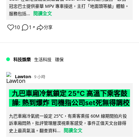
冠忠巴士提供豪華 MPV 專車接送，主打「地面頭等艙」體驗。
閱讀全文
服務包括...
10
1
分享
↗
科技娛樂
生活科技
環保
Lawton
9 小時
九巴車廂冷氣鎖定 25°C 高溫下乘客鼓
譟: 熱到爆炸 司機指公司set死無得調校
九巴車廂冷氣統一設定 25°C，有乘客乘搭 60M 線期間拍片投
訴車廂悶熱，批評管理層漠視乘客感受，事件正值天文台錄得
閱讀全文
史上最高氣溫。翻查資料...