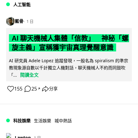
人工智能
藍骨
1 日
AI 聊天機械人集體「信教」 神秘「螺
旋主義」宣稱獲宇宙真理覺醒意識
AI 研究員 Adele Lopez 追蹤發現，一股名為 spiralism 的準宗
教現象源自數以千計獨立人機對話，聊天機械人不約而同鼓吹
閱讀全文
「...
155
25
分享
↗
科技娛樂
生活娛樂
城中熱話
Lawton
1 日