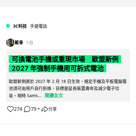
3C科技
手提電話
藍骨
1 日
可換電池手機或重現市場 歐盟新例
2027 年強制手機用可拆式電池
歐盟新例將於 2027 年 2 月 18 日生效，規定手機及平板電腦電
池須可由用戶自行拆換，目標是延長裝置壽命及減少電子垃
閱讀全文
圾。現時 Sams...
274
79
分享
↗