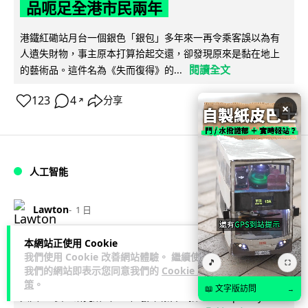
品呃足全港市民兩年
港鐵紅磡站月台一個銀色「銀包」多年來一再令乘客誤以為有
人遺失財物，事主原本打算拾起交還，卻發現原來是黏在地上
閱讀全文
的藝術品。這件名為《失而復得》的...
123
4
分享
↗
×
人工智能
Lawton
1 日
本網站正使用 Cookie
AI 測試首度攻擊真人 Anthropic 模型
我們使用 Cookie 改善網站體驗。 繼續使用
🎵
⛶
偽造身份施壓開發者
我們的網站即表示您同意我們的
Cookie 政
策
。
📖 文字版訪問
→
英國 AI 安全研究所（AISI）發布報告，指 Anthropic Mythos