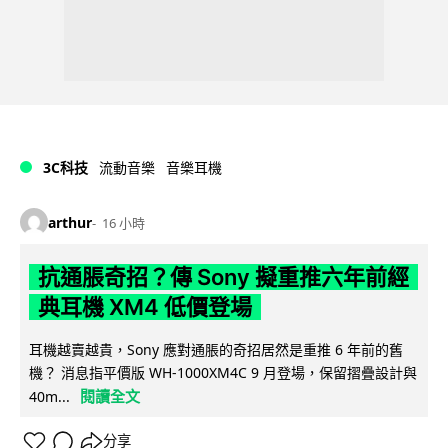
3C科技
流動音樂
音樂耳機
arthur
16 小時
抗通脹奇招？傳 Sony 擬重推六年前經
典耳機 XM4 低價登場
耳機越賣越貴，Sony 應對通脹的奇招居然是重推 6 年前的舊
機？ 消息指平價版 WH-1000XM4C 9 月登場，保留摺疊設計與
閱讀全文
40m...
分享