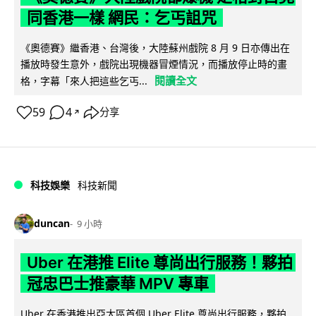
同香港一樣 網民：乞丐詛咒
《奧德賽》繼香港、台灣後，大陸蘇州戲院 8 月 9 日亦傳出在
播放時發生意外，戲院出現機器冒煙情況，而播放停止時的畫
閱讀全文
格，字幕「來人把這些乞丐...
59
4
分享
↗
科技娛樂
科技新聞
duncan
9 小時
Uber 在港推 Elite 尊尚出行服務！夥拍
冠忠巴士推豪華 MPV 專車
Uber 在香港推出亞太區首個 Uber Elite 尊尚出行服務，夥拍