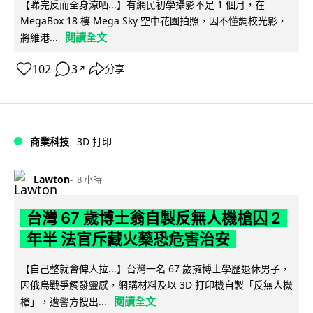
【睇完反而全身涼哂...】有網民初學攝影不足 1 個月，在
MegaBox 18 樓 Mega Sky 空中花園拍照，因不懂調校光影，
閱讀全文
將維港...
102
3
分享
↗
商業科技
3D 打印
Lawton
8 小時
台灣 67 歲博士翁自製反無人機槍囚 2
年半 法官斥藏火藥恐危害治安
【自己整就會俾人拉...】台灣一名 67 歲擁博士學歷退休男子，
因俄烏戰爭觸發靈感，網購材料及以 3D 打印機自製「反無人機
閱讀全文
槍」，遭警方搜出...