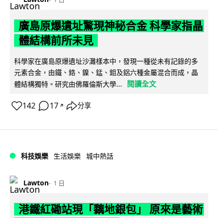
廣島原爆遺址驚現神秘合金 科學家指晶
體結構前所未見
科學家在廣島原爆遺址沙灘樣本中，發現一種從未有記錄的多
元素合金，由鐵、鉻、鎳、錳、鉬及鋁六種金屬混合而成，晶
閱讀全文
體結構獨特。研究由佛羅倫斯大學...
142
17
分享
↗
科技娛樂
生活娛樂
城中熱話
Lawton
1 日
港鐵紅磡站現「黐地銀包」 原來是藝術