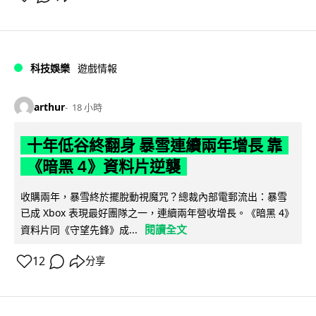
科技娛樂
遊戲情報
arthur
18 小時
十年低谷終翻身 暴雪連續兩年增長 靠
《暗黑 4》資料片逆襲
收購兩年，暴雪終於擺脫動視魔咒？總裁內部電郵流出：暴雪
已成 Xbox 表現最好團隊之一，連續兩年營收增長。《暗黑 4》
閱讀全文
資料片同《守望先鋒》成...
12
分享