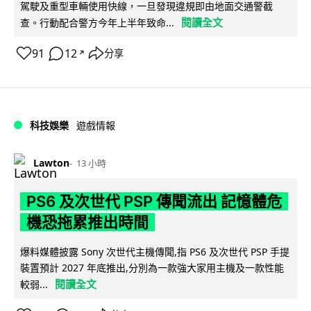
駕駛及重型車輛使用快線，一旦發現違規即由地面交通警截
閱讀全文
查。行動配合警方今年上半年致命...
91
12
分享
↗
科技娛樂
遊戲情報
Lawton
13 小時
PS6 及次世代 PSP 傳聞流出 記憶體危
機恐拖累推出時間
爆料媒體披露 Sony 次世代主機傳聞,指 PS6 及次世代 PSP 手提
裝置預計 2027 年底推出,分別為一款強大家用主機及一款性能
閱讀全文
較弱...