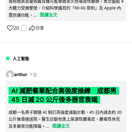
長時間高音量佩戴耳機可能導致永久性噪音性聽損。本文盤點 4
大聽力受損警號，介紹科學護耳的「60-60 原則」及 Apple 內
閱讀全文
置防護功能，...
20
分享
人工智能
arthur
1 日
AI 減肥餐單配合高強度操練 成都男
45 日減 20 公斤後多器官衰竭
成都一名男子跟隨 AI 制訂高強度減脂計劃，45 日內減去約 20
公斤後昏迷送院。醫生診斷他患上尿源性膿毒症、膿毒性休克
閱讀全文
及多器官功能障礙。...