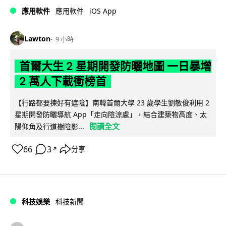
iOS App
應用軟件
應用軟件
Lawton
9 小時
首爾大生 2 星期開發防曬地圖 一日暴增
2 萬人下載衝榜首
【行路都要揀好有遮陰】南韓首爾大學 23 歲學生劉敏俊利用 2
星期開發防曬導航 App「走向陰涼處」，結合建築物高度、太
閱讀全文
陽仰角及行道樹陰影...
66
3
分享
↗
科技娛樂
科技新聞