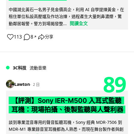
中國湖北黃石一名男子見金價高企，利用 AI 自學提煉黃金，在
租住單位私設高壓爐及作坊冶煉，過程產生大量刺鼻濃煙，驚
閱讀全文
動鄰居報警。警方到場揭發整...
113
8
分享
↗
3C科技
流動音樂
89
Lawton
2 日
【評測】Sony IER-M500 入耳式監聽
耳機：現場拍攝、後製監聽與人聲利器
談到專業混音專用的聲音監聽耳機，Sony 經典 MDR-7506 到
MDR-M1 專業錄音室耳機都為人熟悉。而現在舞台製作者與創