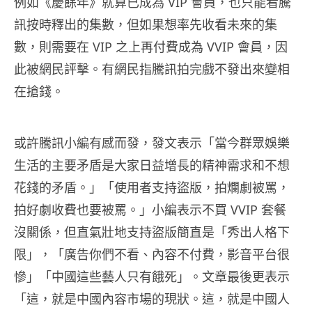
例如《慶餘年》就算已成為 VIP 會員，也只能看騰
訊按時釋出的集數，但如果想率先收看未來的集
數，則需要在 VIP 之上再付費成為 VVIP 會員，因
此被網民評擊。有網民指騰訊拍完戲不發出來變相
在搶錢。
或許騰訊小編有感而發，發文表示「當今群眾娛樂
生活的主要矛盾是大家日益增長的精神需求和不想
花錢的矛盾。」「使用者支持盜版，拍爛劇被罵，
拍好劇收費也要被罵。」小編表示不買 VVIP 套餐
沒關係，但直氣壯地支持盜版簡直是「秀出人格下
限」，「廣告你們不看、內容不付費，影音平台很
慘」「中國這些藝人只有餓死」。文章最後更表示
「這，就是中國內容市場的現狀。這，就是中國人