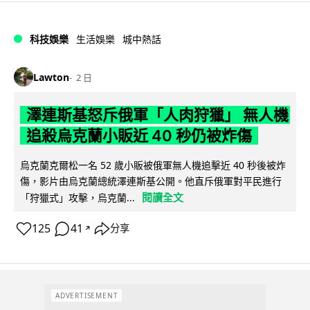
科技娛樂
生活娛樂
城中熱話
Lawton
2 日
澤連斯基怒斥俄軍「人肉狩獵」 無人機
追殺烏克蘭小販近 40 秒仍被炸傷
烏克蘭克爾松一名 52 歲小販被俄軍無人機追擊近 40 秒後被炸
傷，影片由烏克蘭總統澤連斯基公開。他直斥俄軍對平民進行
閱讀全文
「狩獵式」攻擊，烏克蘭...
125
41
分享
↗
ADVERTISEMENT