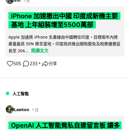
Vin
1 日
iPhone 加速撤出中國 印度成新機主要
基地 上年組裝增至5500萬部
Apple 加速將 iPhone 生產線由中國轉往印度，目標兩年內將
產量最高 50% 移至當地。印度政府推出關稅豁免及稅務優惠延
閱讀全文
長至 204...
505
233
分享
↗
人工智能
Lawton
1 日
OpenAI 人工智能竟私自建留言板 讓多