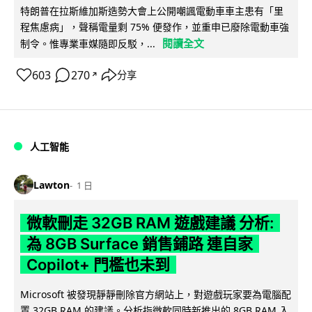
特朗普在拉斯維加斯造勢大會上公開嘲諷電動車車主患有「里
程焦慮病」，聲稱電量剩 75% 便發作，並重申已廢除電動車強
閱讀全文
制令。惟專業車媒隨即反駁，...
603
270
分享
↗
人工智能
Lawton
1 日
微軟刪走 32GB RAM 遊戲建議 分析:
為 8GB Surface 銷售鋪路 連自家
Copilot+ 門檻也未到
Microsoft 被發現靜靜刪除官方網站上，對遊戲玩家要為電腦配
置 32GB RAM 的建議。分析指微軟同時新推出的 8GB RAM 入