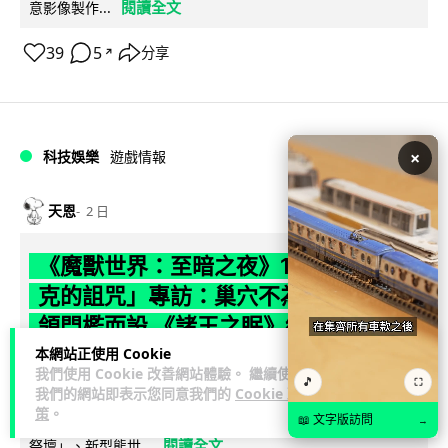
閱讀全文
意影像製作...
39
5
分享
↗
×
科技娛樂
遊戲情報
天恩
2 日
《魔獸世界：至暗之夜》12.1 「烏拉特
克的詛咒」專訪：巢穴不為提高世界首
領門檻而設 《諸王之眠》縮短約 10 分
鐘
本網站正使用 Cookie
我們使用 Cookie 改善網站體驗。 繼續使用
🎵
⛶
我們的網站即表示您同意我們的
Cookie 政
《魔獸世界：至暗之夜》版本更新 12.1「烏拉特克的詛咒」將
策
。
於 8 月 13 日正式上線，帶來全新區域「盤蛇島」、地城「毒牙
📖 文字版訪問
→
閱讀全文
祭壇」、新型態世...