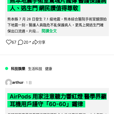
熊本地震手術室驚魂片瘋傳 醫護保護病
人、逃生門 網民讚值得尊敬
熊本縣 7 月 28 日發生 7.1 級地震，熊本綜合醫院手術室鏡頭拍
下地震一刻，醫護人員臨危不亂保護病人，更馬上開逃生門確
閱讀全文
保出口流通。片段...
67
20
分享
↗
科技娛樂
生活科技
健康
arthur
1 日
AirPods 用家注意聽力響紅燈 醫學界籲
耳機用戶謹守「60-60」鐵律