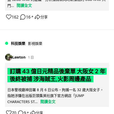
閱讀全文
門...
162
16
分享
↗
科技娛樂
影視娛樂
Lawton
1 日
訂購 43 億日元精品後棄單 大阪女 2 年
後終被捕 涉海賊王,火影周邊產品
日本警視廳神田署 8 月 6 日公布，拘捕一名 32 歲大阪女子，
指她涉嫌在出版巨頭集英社旗下官方網店「JUMP
閱讀全文
CHARACTERS ST...
70
9
分享
↗