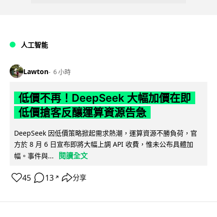
人工智能
Lawton
6 小時
低價不再！DeepSeek 大幅加價在即
低價搶客反釀運算資源告急
DeepSeek 因低價策略掀起需求熱潮，運算資源不勝負荷，官
方於 8 月 6 日宣布即將大幅上調 API 收費，惟未公布具體加
閱讀全文
幅。事件與...
45
13
分享
↗