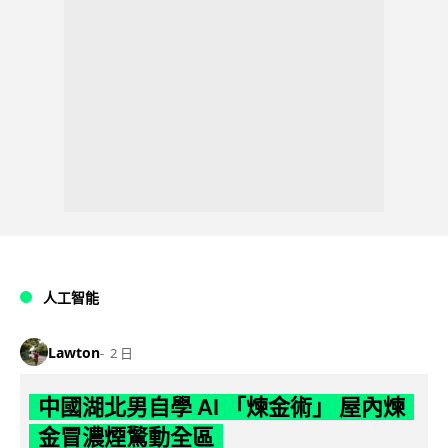
人工智能
Lawton
2 日
中國湖北男自學 AI 「煉金術」 屋內煉
金冒濃煙驚動全區