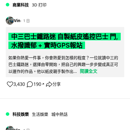
商業科技
3D 打印
Vin
1 日
中三巴士鐵路迷 自製紙皮遙控巴士 門,
水撥識郁 + 實時GPS報站
如果你熱愛一件事，你會熱愛到怎樣的程度？一位就讀中三的
巴士鐵路迷，選擇由零開始，把自己的興趣一步步變成真正可
閱讀全文
以運作的作品。他以紙皮親手製作出...
3,430
190
分享
↗
科技娛樂
生活娛樂
城中熱話