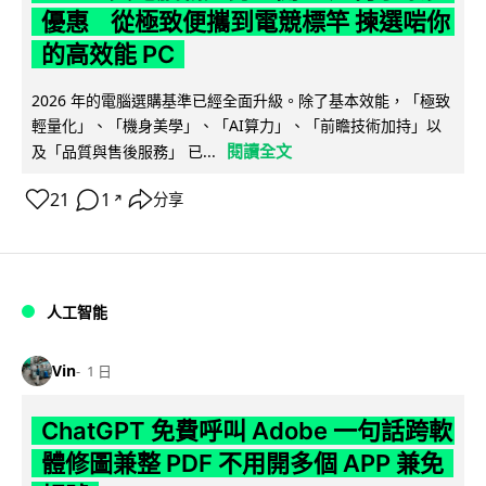
優惠 從極致便攜到電競標竿 揀選啱你
的高效能 PC
2026 年的電腦選購基準已經全面升級。除了基本效能，「極致
輕量化」、「機身美學」、「AI算力」、「前瞻技術加持」以
閱讀全文
及「品質與售後服務」 已...
21
1
分享
↗
人工智能
Vin
1 日
ChatGPT 免費呼叫 Adobe 一句話跨軟
體修圖兼整 PDF 不用開多個 APP 兼免