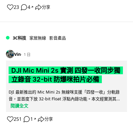
23
4
分享
↗
3C科技
家居無線
影音產品
Vin
1 日
DJI Mic Mini 2s 實測 四發一收同步獨
立錄音 32-bit 防爆咪拍片必備
DJI 最新推出的 Mic Mini 2s 無線咪支援「四發一收」分軌錄
音，並首度下放 32-bit Float 浮點內錄功能。本文經實測其...
閱讀全文
251
1
分享
↗